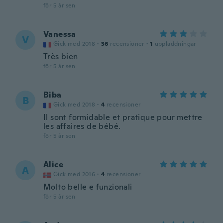
för 5 år sen
Vanessa
V
Gick med 2018
·
36
recensioner
·
1
uppladdningar
Très bien
för 5 år sen
Biba
B
Gick med 2018
·
4
recensioner
Il sont formidable et pratique pour mettre
les affaires de bébé.
för 5 år sen
Alice
A
Gick med 2016
·
4
recensioner
Molto belle e funzionali
för 5 år sen