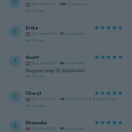
N
Gick med 2017
·
200
recensioner
för 5 år sen
Erika
E
Gick med 2020
·
51
recensioner
för 5 år sen
Anett
A
Gick med 2017
·
36
recensioner
Nagyon szép 😍 köszönöm!
för 5 år sen
Cheryl
C
Gick med 2020
·
28
recensioner
·
1
uppladdningar
för 5 år sen
Shameka
S
Gick med 2018
·
43
recensioner