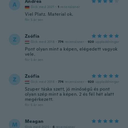
Andrea
A
Gick med 2021
·
1
recensioner
Viel Platz. Material ok.
för 5 år sen
Zsófia
Z
Gick med 2018
·
774
recensioner
·
920
uppladdningar
Pont olyan mint a képen, elégedett vagyok
vele.
för 5 år sen
Zsófia
Z
Gick med 2018
·
774
recensioner
·
920
uppladdningar
Szuper táska szett, jó minőségű és pont
olyan szép mint a képen. 2 és fél hét alatt
megérkezett.
för 5 år sen
Meagan
M
Gick med 2020
·
6
recensioner