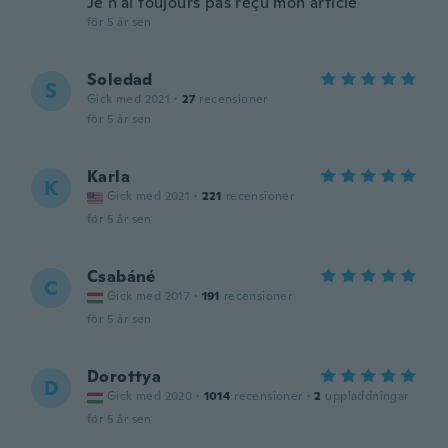
Je n'ai toujours pas reçu mon article
för 5 år sen
Soledad
S
Gick med 2021
·
27
recensioner
för 5 år sen
Karla
K
Gick med 2021
·
221
recensioner
för 5 år sen
Csabáné
C
Gick med 2017
·
191
recensioner
för 5 år sen
Dorottya
D
Gick med 2020
·
1014
recensioner
·
2
uppladdningar
för 5 år sen