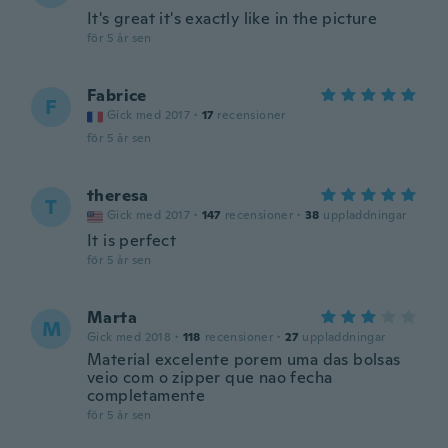
It's great it's exactly like in the picture
för 5 år sen
Fabrice
F
Gick med 2017
·
17
recensioner
för 5 år sen
theresa
T
Gick med 2017
·
147
recensioner
·
38
uppladdningar
It is perfect
för 5 år sen
Marta
M
Gick med 2018
·
118
recensioner
·
27
uppladdningar
Material excelente porem uma das bolsas
veio com o zipper que nao fecha
completamente
för 5 år sen