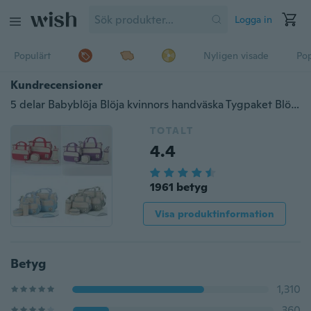
Logga in
Populärt
Nyligen visade
Pop
Kundrecensioner
5 delar Babyblöja Blöja kvinnors handväska Tygpaket Blöjaväskor Babymammaväska
TOTALT
4.4
1961 betyg
Visa produktinformation
Betyg
1,310
360