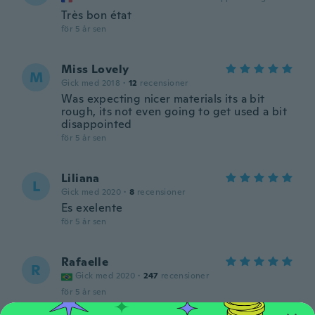
Très bon état
för 5 år sen
Miss Lovely
M
Gick med 2018
·
12
recensioner
Was expecting nicer materials its a bit
rough, its not even going to get used a bit
disappointed
för 5 år sen
Liliana
L
Gick med 2020
·
8
recensioner
Es exelente
för 5 år sen
Rafaelle
R
Gick med 2020
·
247
recensioner
för 5 år sen