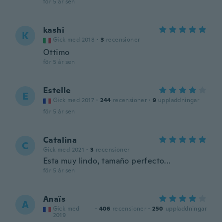
för 5 år sen
kashi
K
Gick med 2018
·
3
recensioner
Ottimo
för 5 år sen
Estelle
E
Gick med 2017
·
244
recensioner
·
9
uppladdningar
för 5 år sen
Catalina
C
Gick med 2021
·
3
recensioner
Esta muy lindo, tamaño perfecto...
för 5 år sen
Anaïs
A
Gick med
·
406
recensioner
·
250
uppladdningar
2019