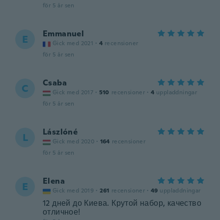
för 5 år sen
Emmanuel
E
Gick med 2021
·
4
recensioner
för 5 år sen
Csaba
C
Gick med 2017
·
510
recensioner
·
4
uppladdningar
för 5 år sen
Lászlóné
L
Gick med 2020
·
164
recensioner
för 5 år sen
Elena
E
Gick med 2019
·
261
recensioner
·
49
uppladdningar
12 дней до Киева. Крутой набор, качество
отличное!