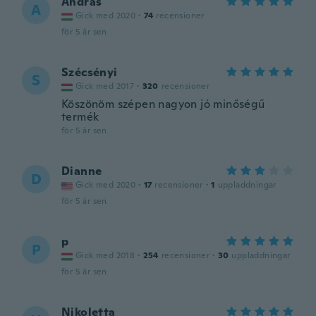
András
A
Gick med 2020
·
74
recensioner
för 5 år sen
Szécsényi
S
Gick med 2017
·
320
recensioner
Köszönöm szépen nagyon jó minőségű
termék
för 5 år sen
Dianne
D
Gick med 2020
·
17
recensioner
·
1
uppladdningar
för 5 år sen
p
P
Gick med 2018
·
254
recensioner
·
30
uppladdningar
för 5 år sen
Nikoletta