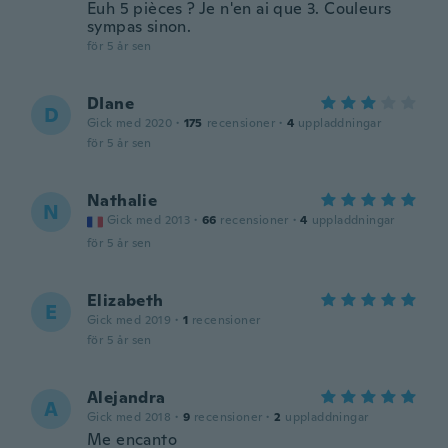
Euh 5 pièces ? Je n'en ai que 3. Couleurs
sympas sinon.
för 5 år sen
DIane
D
Gick med 2020
·
175
recensioner
·
4
uppladdningar
för 5 år sen
Nathalie
N
Gick med 2013
·
66
recensioner
·
4
uppladdningar
för 5 år sen
Elizabeth
E
Gick med 2019
·
1
recensioner
för 5 år sen
Alejandra
A
Gick med 2018
·
9
recensioner
·
2
uppladdningar
Me encanto