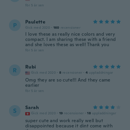
för 5 år sen
Paulette
P
Gick med 2020
·
160
recensioner
I love these as really nice colors and very
compact. I am sharing these with a friend
and she loves these as well! Thank you
för 5 år sen
Rubi
R
Gick med 2020
·
8
recensioner
·
4
uppladdningar
Omg they are so cute!!! And they came
earlier
för 5 år sen
Sarah
S
Gick med 2020
·
19
recensioner
·
18
uppladdningar
super cute and work really well but
disappointed because it dint come with