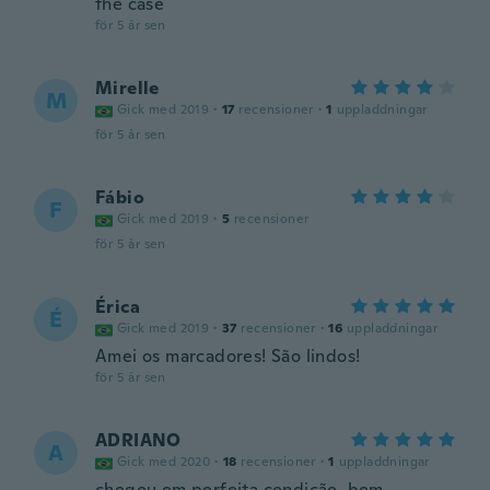
the case
för 5 år sen
Mirelle
M
Gick med 2019
·
17
recensioner
·
1
uppladdningar
för 5 år sen
Fábio
F
Gick med 2019
·
5
recensioner
för 5 år sen
Érica
É
Gick med 2019
·
37
recensioner
·
16
uppladdningar
Amei os marcadores! São lindos!
för 5 år sen
ADRIANO
A
Gick med 2020
·
18
recensioner
·
1
uppladdningar
chegou em perfeita condição, bem