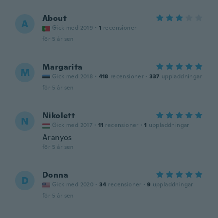
About
A
Gick med 2019
·
1
recensioner
för 5 år sen
Margarita
M
Gick med 2018
·
418
recensioner
·
337
uppladdningar
för 5 år sen
Nikolett
N
Gick med 2017
·
11
recensioner
·
1
uppladdningar
Aranyos
för 5 år sen
Donna
D
Gick med 2020
·
34
recensioner
·
9
uppladdningar
för 5 år sen