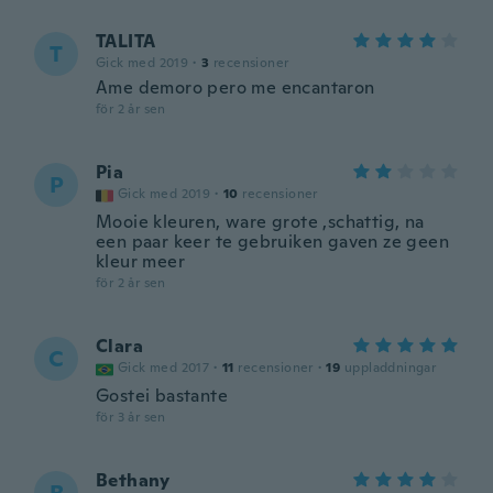
TALITA
T
Gick med 2019
·
3
recensioner
Ame demoro pero me encantaron
för 2 år sen
Pia
P
Gick med 2019
·
10
recensioner
Mooie kleuren, ware grote ,schattig, na
een paar keer te gebruiken gaven ze geen
kleur meer
för 2 år sen
Clara
C
Gick med 2017
·
11
recensioner
·
19
uppladdningar
Gostei bastante
för 3 år sen
Bethany