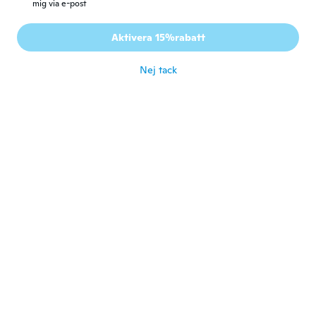
mig via e-post
Maria Leticia
M
Gick med 2019
·
1
recensioner
Aktivera 15%rabatt
Não chegou !
för 5 år sen
Nej tack
ErikA
E
Gick med 2017
·
30
recensioner
·
11
uppladdningar
Chegou como pedi
för 6 år sen
Mar
M
Gick med 2017
·
1
recensioner
för 6 år sen
Arabella
A
Gick med 2019
·
3
recensioner
·
4
uppladdningar
They were ok
för 6 år sen