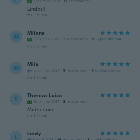
Gick med 2020
·
13
recensioner
Lindos!!
för 5 år sen
Milena
M
Gick med 2019
·
5
recensioner
·
2
uppladdningar
för 5 år sen
Miia
M
Gick med 2021
·
5
recensioner
·
5
uppladdningar
för 5 år sen
Thereza Luiza
T
Gick med 2017
·
2
recensioner
Muito bom
för 5 år sen
Leidy
L
Gick med 2016
·
10
recensioner
·
3
uppladdningar