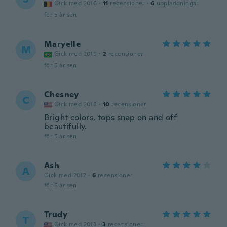
Gick med 2016
·
11
recensioner
·
6
uppladdningar
för 5 år sen
Maryelle
M
Gick med 2019
·
2
recensioner
för 5 år sen
Chesney
C
Gick med 2018
·
10
recensioner
Bright colors, tops snap on and off
beautifully.
för 5 år sen
Ash
A
Gick med 2017
·
6
recensioner
för 5 år sen
Trudy
T
Gick med 2013
·
3
recensioner