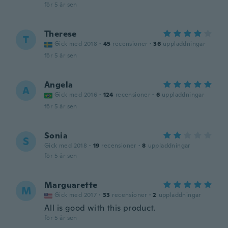
för 5 år sen
Therese
T
Gick med 2018
·
45
recensioner
·
36
uppladdningar
för 5 år sen
Angela
A
Gick med 2016
·
124
recensioner
·
6
uppladdningar
för 5 år sen
Sonia
S
Gick med 2018
·
19
recensioner
·
8
uppladdningar
för 5 år sen
Marguarette
M
Gick med 2017
·
33
recensioner
·
2
uppladdningar
All is good with this product.
för 5 år sen