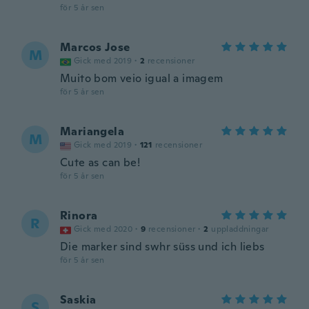
för 5 år sen
Marcos Jose
M
Gick med 2019
·
2
recensioner
Muito bom veio igual a imagem
för 5 år sen
Mariangela
M
Gick med 2019
·
121
recensioner
Cute as can be!
för 5 år sen
Rinora
R
Gick med 2020
·
9
recensioner
·
2
uppladdningar
Die marker sind swhr süss und ich liebs
för 5 år sen
Saskia
S