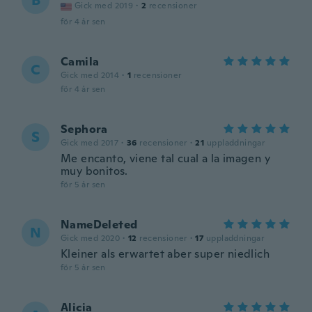
B
Gick med 2019
·
2
recensioner
för 4 år sen
Camila
C
Gick med 2014
·
1
recensioner
för 4 år sen
Sephora
S
Gick med 2017
·
36
recensioner
·
21
uppladdningar
Me encanto, viene tal cual a la imagen y
muy bonitos.
för 5 år sen
NameDeleted
N
Gick med 2020
·
12
recensioner
·
17
uppladdningar
Kleiner als erwartet aber super niedlich
för 5 år sen
Alicia