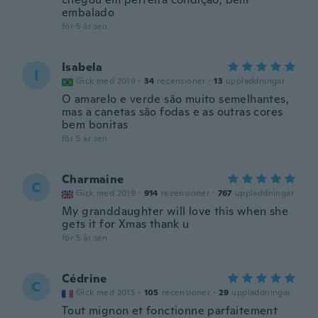
embalado
för 5 år sen
Isabela
I
Gick med 2019
·
34
recensioner
·
13
uppladdningar
O amarelo e verde são muito semelhantes,
mas a canetas são fodas e as outras cores
bem bonitas
för 5 år sen
Charmaine
C
Gick med 2019
·
914
recensioner
·
767
uppladdningar
My granddaughter will love this when she
gets it for Xmas thank u
för 5 år sen
Cédrine
C
Gick med 2015
·
105
recensioner
·
29
uppladdningar
Tout mignon et fonctionne parfaitement