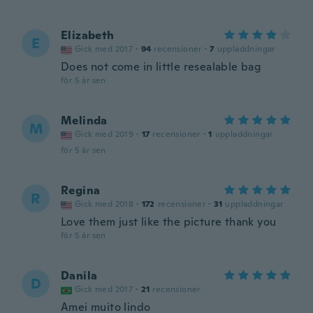
Elizabeth
E
Gick med 2017
·
94
recensioner
·
7
uppladdningar
Does not come in little resealable bag
för 5 år sen
Melinda
M
Gick med 2019
·
17
recensioner
·
1
uppladdningar
för 5 år sen
Regina
R
Gick med 2018
·
172
recensioner
·
31
uppladdningar
Love them just like the picture thank you
för 5 år sen
Danila
D
Gick med 2017
·
21
recensioner
Amei muito lindo