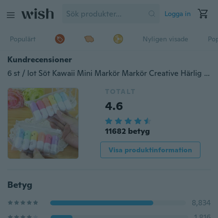
Logga in
Populärt
Nyligen visade
Pop
Kundrecensioner
6 st / lot Söt Kawaii Mini Markör Markör Creative Härlig Pillform Gelpenna för koreanska brevpapper
TOTALT
4.6
11682 betyg
Visa produktinformation
Betyg
8,834
1,816