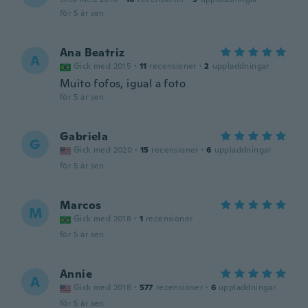
för 5 år sen
Ana Beatriz
A
Gick med 2015
·
11
recensioner
·
2
uppladdningar
Muito fofos, igual a foto
för 5 år sen
Gabriela
G
Gick med 2020
·
15
recensioner
·
6
uppladdningar
för 5 år sen
Marcos
M
Gick med 2018
·
1
recensioner
för 5 år sen
Annie
A
Gick med 2018
·
577
recensioner
·
6
uppladdningar
för 5 år sen