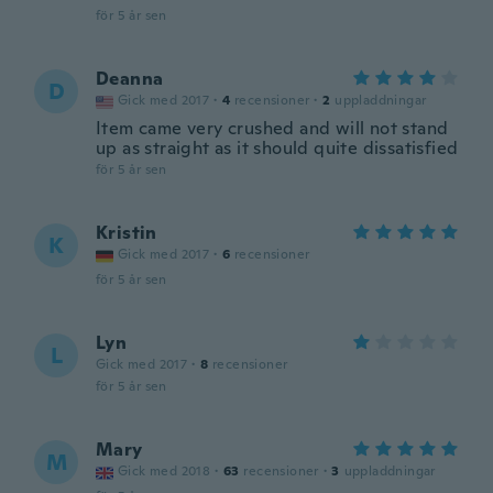
för 5 år sen
Deanna
D
Gick med 2017
·
4
recensioner
·
2
uppladdningar
Item came very crushed and will not stand
up as straight as it should quite dissatisfied
för 5 år sen
Kristin
K
Gick med 2017
·
6
recensioner
för 5 år sen
Lyn
L
Gick med 2017
·
8
recensioner
för 5 år sen
Mary
M
Gick med 2018
·
63
recensioner
·
3
uppladdningar