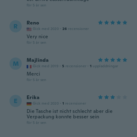
för 5 år sen
Reno
R
Gick med 2020
·
26
recensioner
Very nice
för 5 år sen
Majlinda
M
Gick med 2019
·
5
recensioner
·
1
uppladdningar
Merci
för 5 år sen
Erika
E
Gick med 2020
·
1
recensioner
Die Tasche ist nicht schlecht aber die
Verpackung konnte besser sein
för 5 år sen