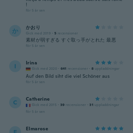
!
för 5 år sen
かおり
か
Gick med 2019
·
5
recensioner
素材が弱すぎる すぐ取っ手がとれた 最悪
för 5 år sen
Irina
I
Gick med 2020
·
641
recensioner
·
8
uppladdningar
Auf den Bild siht die viel Schöner aus
för 5 år sen
Catherine
C
Gick med 2015
·
39
recensioner
·
31
uppladdningar
för 5 år sen
Elmarose
E