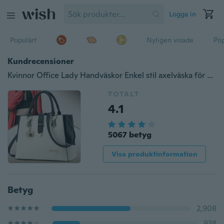
Logga in
Populärt
Nyligen visade
Pop
Kundrecensioner
Kvinnor Office Lady Handväskor Enkel stil axelväska för kvinnors gåva 5 färger
TOTALT
4.1
5067 betyg
Visa produktinformation
Betyg
2,908
938