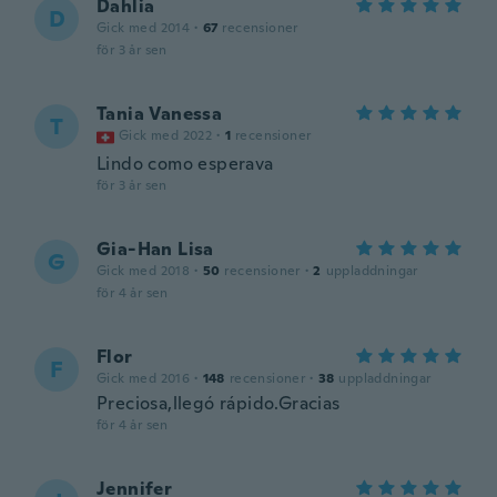
Dahlia
D
Gick med 2014
·
67
recensioner
för 3 år sen
Tania Vanessa
T
Gick med 2022
·
1
recensioner
Lindo como esperava
för 3 år sen
Gia-Han Lisa
G
Gick med 2018
·
50
recensioner
·
2
uppladdningar
för 4 år sen
Flor
F
Gick med 2016
·
148
recensioner
·
38
uppladdningar
Preciosa,llegó rápido.Gracias
för 4 år sen
Jennifer