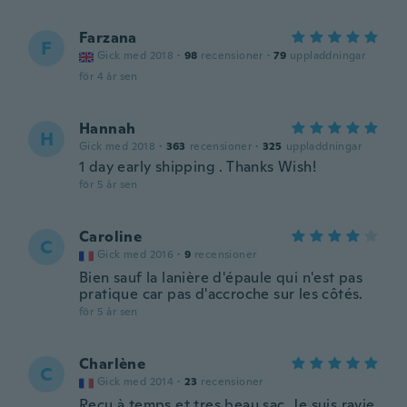
Farzana
F
Gick med 2018
·
98
recensioner
·
79
uppladdningar
för 4 år sen
Hannah
H
Gick med 2018
·
363
recensioner
·
325
uppladdningar
1 day early shipping . Thanks Wish!
för 5 år sen
Caroline
C
Gick med 2016
·
9
recensioner
Bien sauf la lanière d'épaule qui n'est pas
pratique car pas d'accroche sur les côtés.
för 5 år sen
Charlène
C
Gick med 2014
·
23
recensioner
Reçu à temps et tres beau sac. Je suis ravie