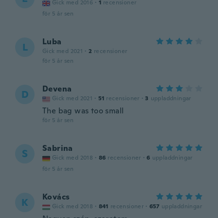
Gick med 2016
·
1
recensioner
för 5 år sen
Luba
L
Gick med 2021
·
2
recensioner
för 5 år sen
Devena
D
Gick med 2021
·
51
recensioner
·
3
uppladdningar
The bag was too small
för 5 år sen
Sabrina
S
Gick med 2018
·
86
recensioner
·
6
uppladdningar
för 5 år sen
Kovács
K
Gick med 2018
·
841
recensioner
·
657
uppladdningar