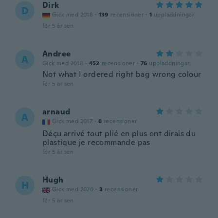
Dirk
D
Gick med 2018
·
139
recensioner
·
1
uppladdningar
för 5 år sen
Andree
A
Gick med 2018
·
452
recensioner
·
76
uppladdningar
Not what I ordered right bag wrong colour
för 5 år sen
arnaud
A
Gick med 2017
·
8
recensioner
Déçu arrivé tout plié en plus ont dirais du
plastique je recommande pas
för 5 år sen
Hugh
H
Gick med 2020
·
3
recensioner
för 5 år sen