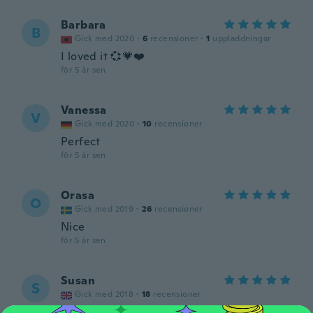
Barbara
B
Gick med 2020
·
6
recensioner
·
1
uppladdningar
I loved it 💞💗❤️
för 5 år sen
Vanessa
V
Gick med 2020
·
10
recensioner
Perfect
för 5 år sen
Orasa
O
Gick med 2019
·
26
recensioner
Nice
för 5 år sen
Susan
S
Gick med 2018
·
18
recensioner
för 5 år sen