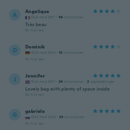
Angelique
A
Gick med 2017
·
56
recensioner
Très beau
för 5 år sen
Dominik
D
Gick med 2018
·
12
recensioner
för 5 år sen
Jennifer
J
Gick med 2017
·
34
recensioner
·
2
uppladdningar
Lovely bag with plenty of space inside
för 5 år sen
gabriela
G
Gick med 2020
·
33
recensioner
för 5 år sen