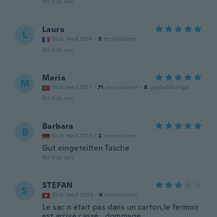
för 5 år sen
Laura
L
Gick med 2018
·
3
recensioner
för 5 år sen
Maria
M
Gick med 2017
·
71
recensioner
·
8
uppladdningar
för 5 år sen
Barbara
B
Gick med 2019
·
2
recensioner
Gut eingeteilten Tasche
för 5 år sen
STEFAN
S
Gick med 2020
·
4
recensioner
Le sac n était pas dans un carton,le fermoir
est arrivé cassé...dommage