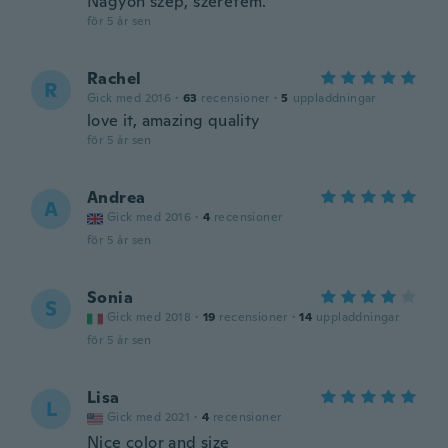
Nagyon szép, szeretem.
för 5 år sen
Rachel
R
Gick med 2016
·
63
recensioner
·
5
uppladdningar
love it, amazing quality
för 5 år sen
Andrea
A
Gick med 2016
·
4
recensioner
för 5 år sen
Sonia
S
Gick med 2018
·
19
recensioner
·
14
uppladdningar
för 5 år sen
Lisa
L
Gick med 2021
·
4
recensioner
Nice color and size