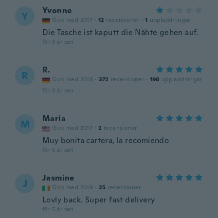
Yvonne
Y
Gick med 2017
·
12
recensioner
·
1
uppladdningar
Die Tasche ist kaputt die Nähte gehen auf.
för 5 år sen
R.
R
Gick med 2018
·
372
recensioner
·
198
uppladdningar
för 5 år sen
Maria
M
Gick med 2017
·
2
recensioner
Muy bonita cartera, la recomiendo
för 5 år sen
Jasmine
J
Gick med 2019
·
25
recensioner
Lovly back. Super fast delivery
för 5 år sen