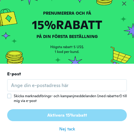
Jonathan
J
15%RABATT
Gick med 2020
·
2
recensioner
för 5 år sen
PÅ DIN FÖRSTA BESTÄLLNING
Lothar
L
Högsta rabatt 5 US$.
Gick med 2020
·
55
recensioner
1 kod per kund.
möchte ich am liebsten zurückgeben!
för 5 år sen
E-post
NameDeleted
N
Gick med 2020
·
2
recensioner
för 5 år sen
Skicka marknadsförings- och kampanjmeddelanden (med rabatter!) till
mig via e-post
Giuseppe
G
Aktivera 15%rabatt
Gick med 2018
·
41
recensioner
för 5 år sen
Nej tack