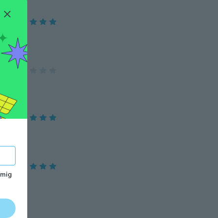
 mig
e it❤️