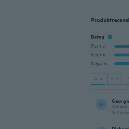
Produktrecens
Betyg
Positiv
Neutral
Negativ
Alla
Bild
Georgi
G
Gick med 
för 3 år se