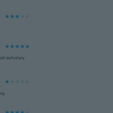
ld definitely
big