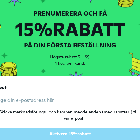
15%RABATT
ed 2019
·
94
recensioner
n
PÅ DIN FÖRSTA BESTÄLLNING
2020
·
20
recensioner
Högsta rabatt 5 US$.
n
1 kod per kund.
ed 2017
·
15
recensioner
ost
n
ew
Skicka marknadsförings- och kampanjmeddelanden (med rabatter!) till
ed 2017
·
3
recensioner
via e-post
it in my butt and it makes me poop all over my lover. We lov
n
Aktivera 15%rabatt