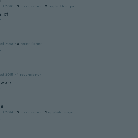
d
ed 2016
·
3
recensioner
·
2
uppladdningar
a lot
n
e
ed 2018
·
8
recensioner
n
ed 2015
·
1
recensioner
 work
n
ne
ed 2014
·
5
recensioner
·
1
uppladdningar
n