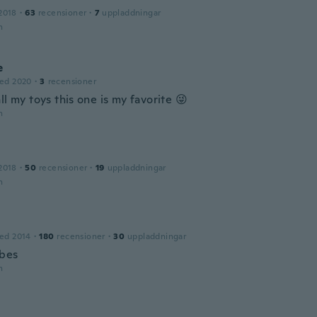
2018
·
63
recensioner
·
7
uppladdningar
n
e
ed 2020
·
3
recensioner
ll my toys this one is my favorite 😜
n
2018
·
50
recensioner
·
19
uppladdningar
n
ed 2014
·
180
recensioner
·
30
uppladdningar
bes
n