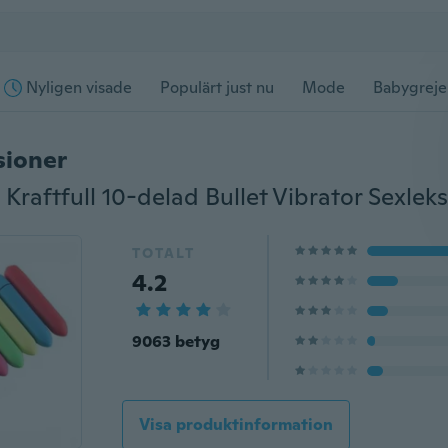
Nyligen visade
Populärt just nu
Mode
Babygreje
sioner
TOTALT
4.2
9063 betyg
Visa produktinformation