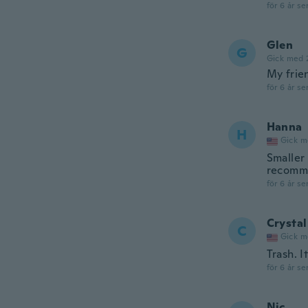
för 6 år se
Glen
G
Gick med 
My frien
för 6 år se
Hanna
H
Gick m
Smaller
recomm
för 6 år se
Crystal
C
Gick m
Trash. I
för 6 år se
Nic