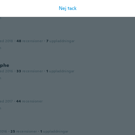
Nej tack
ed 2017
·
92
recensioner
·
20
uppladdningar
n
ed 2018
·
48
recensioner
·
7
uppladdningar
n
ophe
ed 2016
·
33
recensioner
·
1
uppladdningar
n
ed 2017
·
44
recensioner
n
2016
·
25
recensioner
·
1
uppladdningar