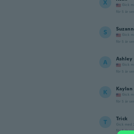
X
Gick m
för 5 år se
Suzann
S
Gick m
för 5 år se
Ashley
A
Gick m
för 5 år se
Kaylan
K
Gick m
för 5 år se
Trick
T
Gick med 
för 5 år se