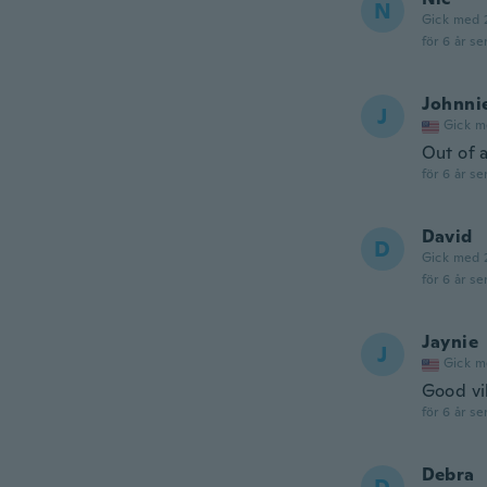
N
Gick med 
för 6 år se
Johnni
J
Gick m
Out of a
för 6 år se
David
D
Gick med 
för 6 år se
Jaynie
J
Gick m
Good vi
för 6 år se
Debra