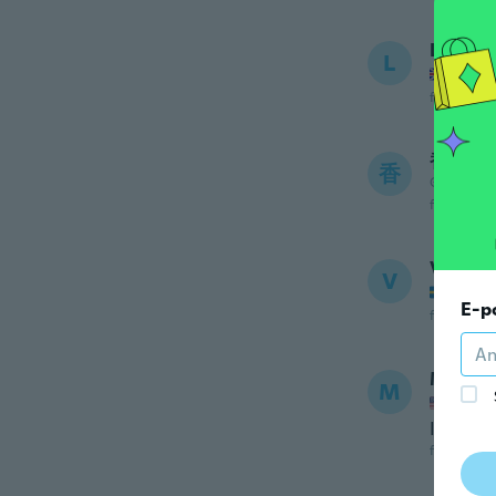
Luke
L
Gick m
för 5 år se
香川
香
Gick med 
för 5 år se
Victor
V
Gick m
E-p
för 5 år se
Matth
M
Gick m
I shove 
för 5 år se