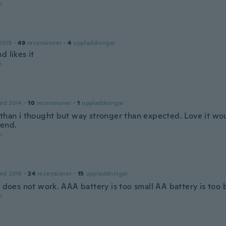
n
2019
·
49
recensioner
·
4
uppladdningar
d likes it
n
ed 2014
·
10
recensioner
·
1
uppladdningar
 than i thought but way stronger than expected. Love it wou
end.
n
ed 2018
·
24
recensioner
·
15
uppladdningar
t does not work. AAA battery is too small AA battery is too 
n