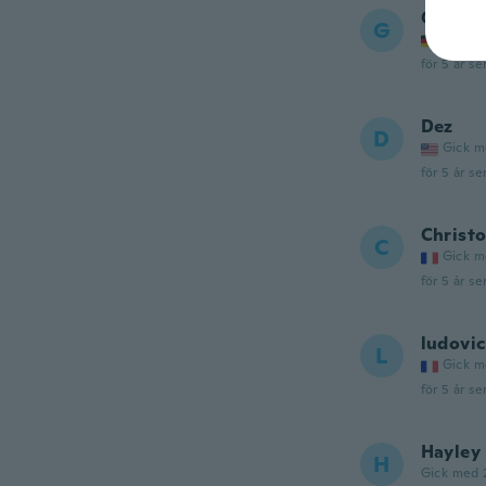
George
G
Gick m
för 5 år se
Dez
D
Gick m
för 5 år se
Christ
C
Gick m
för 5 år se
ludovic
L
Gick m
för 5 år se
Hayley
H
Gick med 