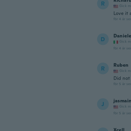
Richar
R
Gick m
Love it 
för 4 år se
Daniel
D
Gick m
för 4 år se
Ruben
R
Gick m
Did not
för 5 år se
jasmai
J
Gick m
för 5 år se
Xcell