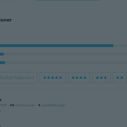
ioner
Mycket hjälpsamt
a
2018
·
40
recensioner
·
4
uppladdningar
n