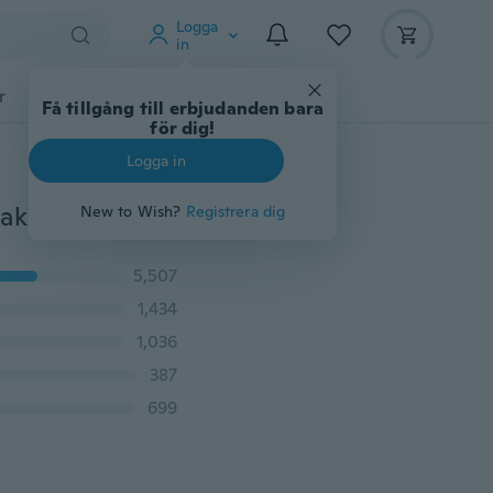
Logga
in
r
Djurtillbehör
Teknikprylar
Mer
Få tillgång till erbjudanden bara
för dig!
Logga in
AAA-batteri Kraftfull 10-delad Bullet Vibrator Sexleksak för kvinnor
New to Wish?
Registrera dig
5,507
1,434
1,036
387
699