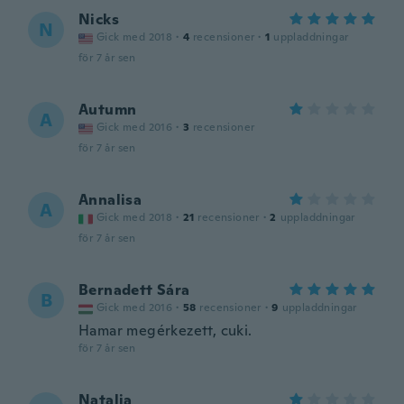
Nicks
N
Gick med 2018
·
4
recensioner
·
1
uppladdningar
för 7 år sen
Autumn
A
Gick med 2016
·
3
recensioner
för 7 år sen
Annalisa
A
Gick med 2018
·
21
recensioner
·
2
uppladdningar
för 7 år sen
Bernadett Sára
B
Gick med 2016
·
58
recensioner
·
9
uppladdningar
Hamar megérkezett, cuki.
för 7 år sen
Natalia