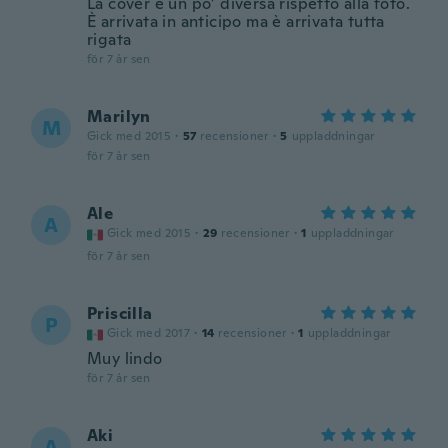
La cover è un po’ diversa rispetto alla foto.
È arrivata in anticipo ma è arrivata tutta
rigata
för 7 år sen
Marilyn
M
Gick med 2015
·
57
recensioner
·
5
uppladdningar
för 7 år sen
Ale
A
Gick med 2015
·
29
recensioner
·
1
uppladdningar
för 7 år sen
Priscilla
P
Gick med 2017
·
14
recensioner
·
1
uppladdningar
Muy lindo
för 7 år sen
Aki
A