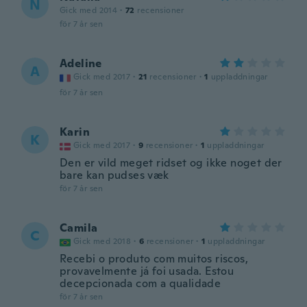
N
Gick med 2014
·
72
recensioner
för 7 år sen
Adeline
A
Gick med 2017
·
21
recensioner
·
1
uppladdningar
för 7 år sen
Karin
K
Gick med 2017
·
9
recensioner
·
1
uppladdningar
Den er vild meget ridset og ikke noget der
bare kan pudses væk
för 7 år sen
Camila
C
Gick med 2018
·
6
recensioner
·
1
uppladdningar
Recebi o produto com muitos riscos,
provavelmente já foi usada. Estou
decepcionada com a qualidade
för 7 år sen