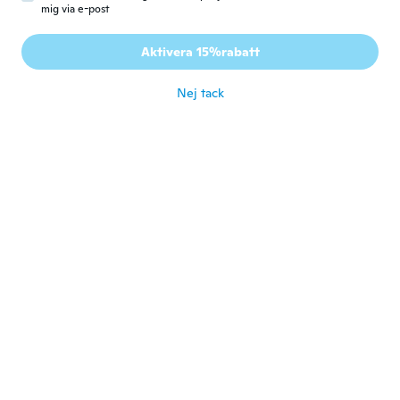
mig via e-post
Irene
I
Aktivera 15%rabatt
Gick med 2017
·
20
recensioner
·
4
uppladdningar
för 7 år sen
Nej tack
晃弘
晃
Gick med 2018
·
45
recensioner
·
2
uppladdningar
キズが多かった
för 8 år sen
Maria
M
Gick med 2016
·
10
recensioner
för 8 år sen
Danish
D
Gick med 2016
·
63
recensioner
för 8 år sen