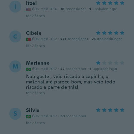
Itzel
I
Gick med 2016
·
18
recensioner
·
1
uppladdningar
för 7 år sen
Cibele
C
Gick med 2017
·
272
recensioner
·
75
uppladdningar
för 7 år sen
Marianne
M
Gick med 2017
·
22
recensioner
·
1
uppladdningar
Não gostei, veio riscado a capinha, o
material até parece bom, mas veio todo
riscado a parte de trás!
för 7 år sen
Silvia
S
Gick med 2017
·
38
recensioner
för 7 år sen