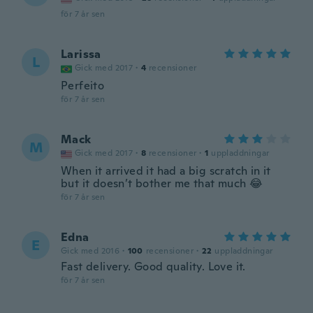
för 7 år sen
Larissa
L
Gick med 2017
·
4
recensioner
Perfeito
för 7 år sen
Mack
M
Gick med 2017
·
8
recensioner
·
1
uppladdningar
When it arrived it had a big scratch in it
but it doesn’t bother me that much 😂
för 7 år sen
Edna
E
Gick med 2016
·
100
recensioner
·
22
uppladdningar
Fast delivery. Good quality. Love it.
för 7 år sen