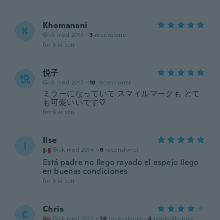
Khomanani
K
Gick med 2017
·
3
recensioner
för 6 år sen
悦子
悦
Gick med 2017
·
19
recensioner
ミラーになっていて スマイルマークも とて
も可愛いいです♡
för 6 år sen
Ilse
I
Gick med 2014
·
6
recensioner
Está padre no llego rayado el espejo llego
en buenas condiciones
för 6 år sen
Chris
C
Gick med 2015
·
28
recensioner
·
4
uppladdningar