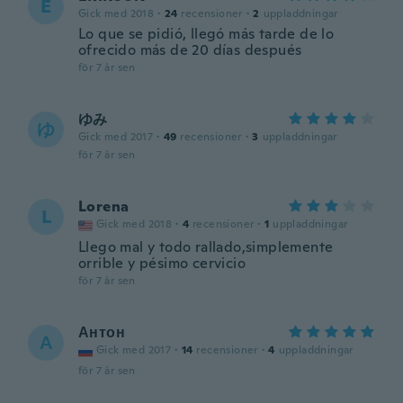
E
Gick med 2018
·
24
recensioner
·
2
uppladdningar
Lo que se pidió, llegó más tarde de lo
ofrecido más de 20 días después
för 7 år sen
ゆみ
ゆ
Gick med 2017
·
49
recensioner
·
3
uppladdningar
för 7 år sen
Lorena
L
Gick med 2018
·
4
recensioner
·
1
uppladdningar
Llego mal y todo rallado,simplemente
orrible y pésimo cervicio
för 7 år sen
Антон
А
Gick med 2017
·
14
recensioner
·
4
uppladdningar
för 7 år sen