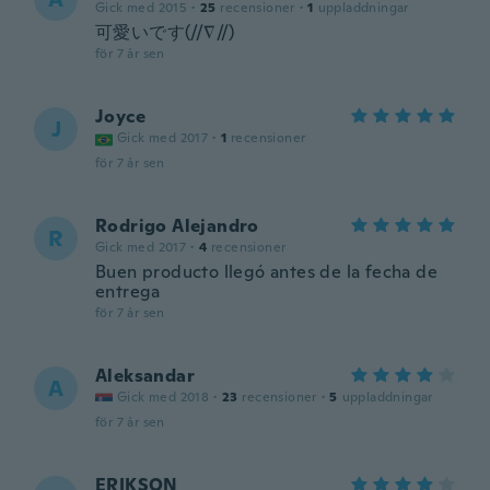
Gick med 2015
·
25
recensioner
·
1
uppladdningar
可愛いです(//∇//)
för 7 år sen
Joyce
J
Gick med 2017
·
1
recensioner
för 7 år sen
Rodrigo Alejandro
R
Gick med 2017
·
4
recensioner
Buen producto llegó antes de la fecha de
entrega
för 7 år sen
Aleksandar
A
Gick med 2018
·
23
recensioner
·
5
uppladdningar
för 7 år sen
ERIKSON