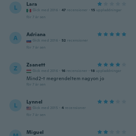
Lara
L
Gick med 2016
·
47
recensioner
·
15
uppladdningar
för 7 år sen
Adriana
A
Gick med 2016
·
52
recensioner
för 7 år sen
Zsanett
Z
Gick med 2016
·
16
recensioner
·
18
uppladdningar
Mind2-t megrendeltem nagyon jo
för 7 år sen
Lynnel
L
Gick med 2015
·
4
recensioner
för 7 år sen
Miguel
M