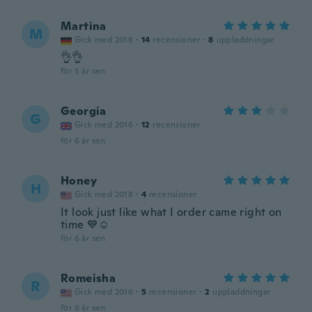
Martina
M
Gick med 2018
·
14
recensioner
·
8
uppladdningar
👌👌
för 5 år sen
Georgia
G
Gick med 2016
·
12
recensioner
för 6 år sen
Honey
H
Gick med 2018
·
4
recensioner
It look just like what I order came right on
time 💙☺️
för 6 år sen
Romeisha
R
Gick med 2016
·
5
recensioner
·
2
uppladdningar
för 6 år sen