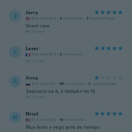
Jerry
J
Gick med 2016
·
4
recensioner
·
5
uppladdningar
Great case
för 7 år sen
Laser
L
Gick med 2018
·
3
recensioner
för 7 år sen
Анна
А
Gick med 2017
·
56
recensioner
·
2
uppladdningar
Заказала на 8, а пришёл на 10
för 7 år sen
Nicol
N
Gick med 2018
·
13
recensioner
Muy lindo y yego ante de tiempo