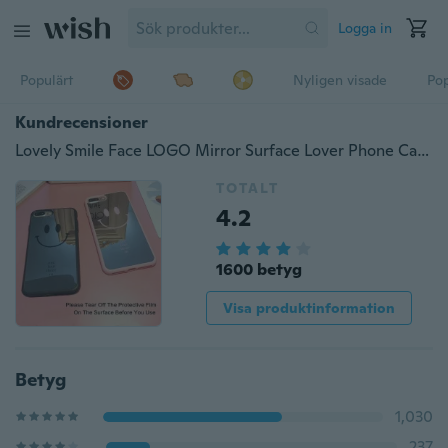
Logga in
Populärt
Nyligen visade
Pop
Kundrecensioner
Lovely Smile Face LOGO Mirror Surface Lover Phone Case Mjukt silikonbaksida till telefon 6 6plus 7 7plus (ingår inte telefonlina)
TOTALT
4.2
1600 betyg
Visa produktinformation
Betyg
1,030
237