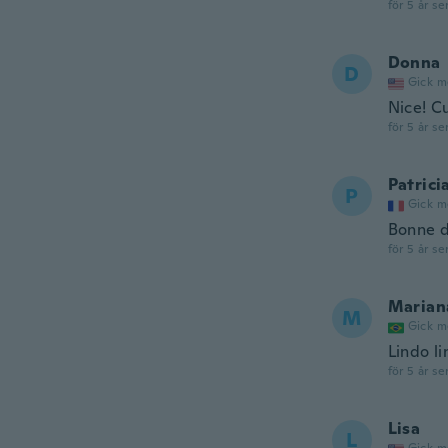
för 5 år se
Donna
D
Gick m
Nice! Cu
för 5 år se
Patrici
P
Gick m
Bonne d
för 5 år se
Marian
M
Gick m
Lindo li
för 5 år se
Lisa
L