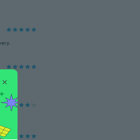
very.