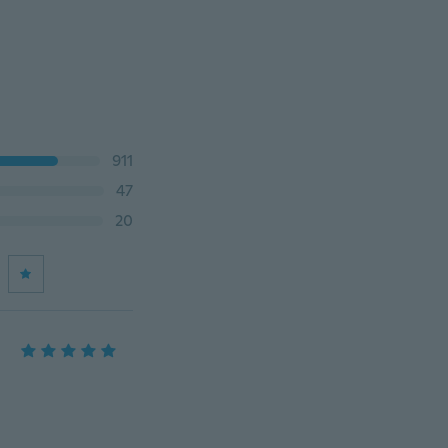
911
47
20