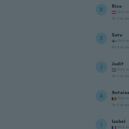
Rico
R
Gick m
för 5 år se
Satu
S
Gick m
för 5 år se
Judit
J
Gick m
för 5 år se
Antoin
A
Gick m
för 5 år se
Isabel
I
Gick m