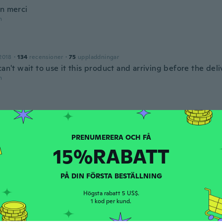
en merci
n
2018
·
134
recensioner
·
75
uppladdningar
can't wait to use it this product and arriving before the deli
n
ed 2017
·
14
recensioner
·
1
uppladdningar
t
n
15%RABATT
na
PÅ DIN FÖRSTA BESTÄLLNING
ed 2019
·
21
recensioner
n
Högsta rabatt 5 US$.
1 kod per kund.
Theres