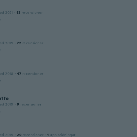
ed 2021
·
13
recensioner
n
ed 2019
·
72
recensioner
n
ed 2018
·
47
recensioner
n
ette
ed 2019
·
9
recensioner
n
ed 2019
·
29
recensioner
·
1
uppladdningar