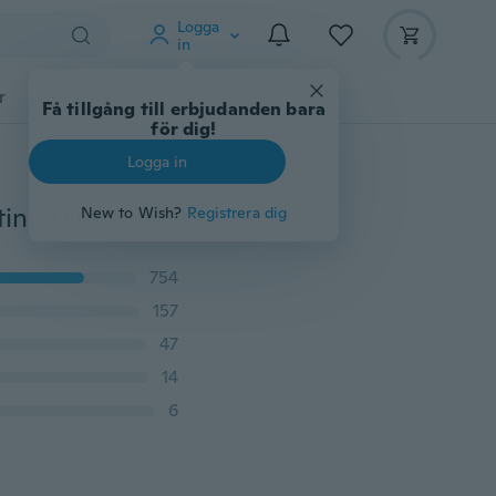
Logga
in
r
Djurtillbehör
Teknikprylar
Mer
Få tillgång till erbjudanden bara
för dig!
Logga in
Ny stilfull, anpassad bakgrundsfilm Stencil Metal Cutting Dies Cut Practice Hands-on DIY Scrapbooking Album Craft
New to Wish?
Registrera dig
754
157
47
14
6