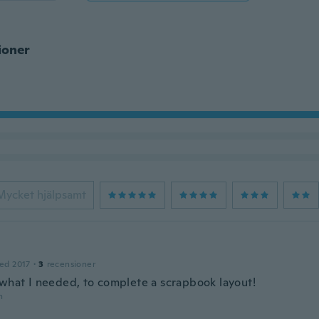
ioner
Mycket hjälpsamt
ed 2017
·
3
recensioner
 what I needed, to complete a scrapbook layout!
n