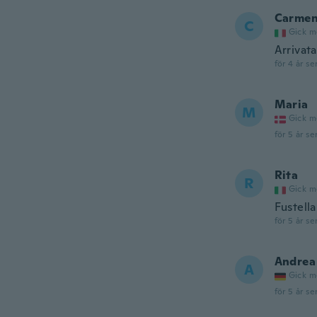
Carme
C
Gick m
Arrivata
för 4 år se
Maria
M
Gick m
för 5 år se
Rita
R
Gick m
Fustella
för 5 år se
Andrea
A
Gick m
för 5 år se