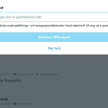
ed 2019
·
305
recensioner
·
8
uppladdningar
n
st
é Mogyorósi
kicka marknadsförings- och kampanjmeddelanden (med rabatter!) till mig via e-pos
ed 2015
·
112
recensioner
·
1
uppladdningar
n
Aktivera 15%rabatt
Nej tack
ed 2019
·
102
recensioner
n
ed 2017
·
41
recensioner
·
3
uppladdningar
ze & quality
n
arie
ed 2018
·
12
recensioner