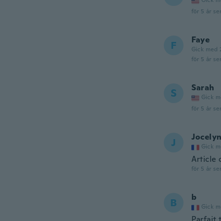
Gick m
för 5 år se
Faye
F
Gick med 
för 5 år se
Sarah
S
Gick m
för 5 år se
Jocely
J
Gick m
Article
för 5 år se
b
B
Gick m
Parfait 