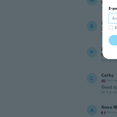
M
Gick m
för 5 år se
E-po
Bódogn
B
S
Gick m
för 5 år se
Petra
P
Gick m
för 5 år se
Cathy
C
Gick m
Good si
för 5 år se
Anne M
A
Gick m