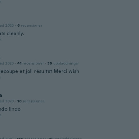
n
ed 2020
·
6
recensioner
ts cleanly.
n
a
ed 2020
·
41
recensioner
·
36
uppladdningar
ecoupe et joli résultat Merci wish
n
a
ed 2020
·
10
recensioner
ndo lindo
n