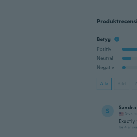
Produktrecens
Betyg
Positiv
Neutral
Negativ
Alla
Bild
Sandra
S
Gick m
Exactly
för 4 år se