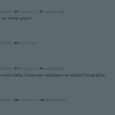
n
ed 2014
·
64
recensioner
·
15
uppladdningar
 nei tempi giusti
n
ed 2018
·
63
recensioner
n
ed 2020
·
37
recensioner
·
24
uppladdningar
 molto bella. Usata per realizzare un album fotografico
n
ed 2017
·
195
recensioner
·
64
uppladdningar
n