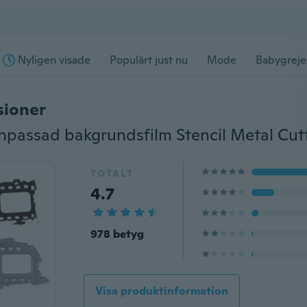
Nyligen visade
Populärt just nu
Mode
Babygreje
sioner
TOTALT
4.7
978 betyg
Visa produktinformation