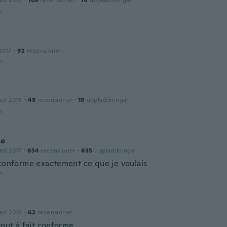
ed 2015
·
169
recensioner
·
10
uppladdningar
n
2017
·
92
recensioner
n
ed 2018
·
48
recensioner
·
18
uppladdningar
n
ne
ed 2017
·
654
recensioner
·
635
uppladdningar
 conforme exactement ce que je voulais
n
ed 2016
·
62
recensioner
tout à fait conforme