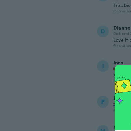
Très bi
för 5 år se
Dianne
D
Gick med 
Love it 
för 5 år se
Ines
I
Gick m
Sehr gu
för 5 år se
Fransi
F
Gick m
för 5 år se
Marie-