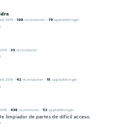
ndra
ed 2019
·
108
recensioner
·
79
uppladdningar
n
2014
·
35
recensioner
n
ed 2019
·
42
recensioner
·
15
uppladdningar
n
2018
·
438
recensioner
·
52
uppladdningar
e limpiador de partes de difícil acceso.
n