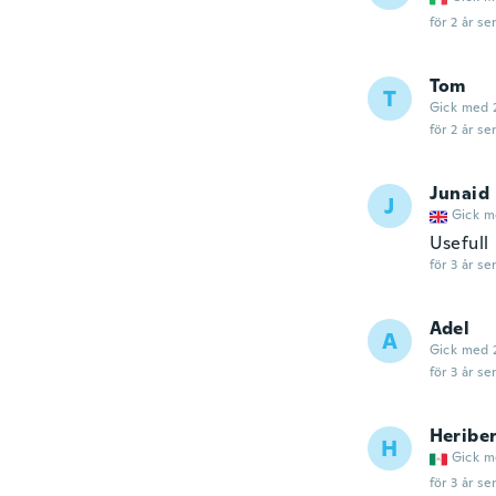
för 2 år se
Tom
T
Gick med 
för 2 år se
Junaid
J
Gick m
Usefull
för 3 år se
Adel
A
Gick med 
för 3 år se
Heribe
H
Gick m
för 3 år se