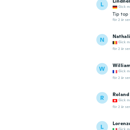
Lindne
L
Gick m
Tip top 
för 2 år se
Nathal
N
Gick m
för 2 år se
Willia
W
Gick m
för 2 år se
Roland
R
Gick m
för 2 år se
Lorenz
L
Gick m