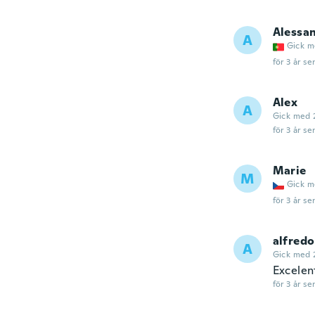
Alessa
A
Gick m
för 3 år se
Alex
A
Gick med 
för 3 år se
Marie
M
Gick m
för 3 år se
alfredo
A
Gick med 
Excelent
för 3 år se