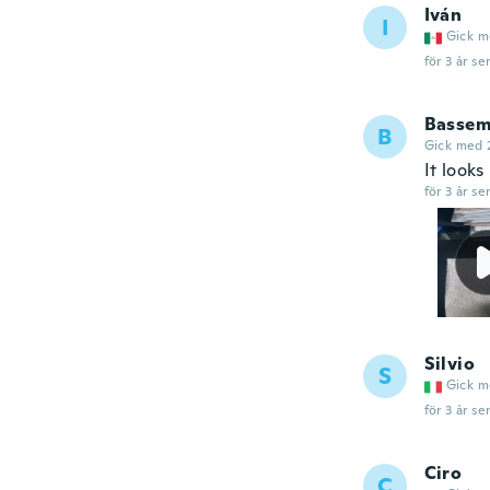
Iván
I
Gick m
för 3 år se
Basse
B
Gick med 
It looks
för 3 år se
Silvio
S
Gick m
för 3 år se
Ciro
C