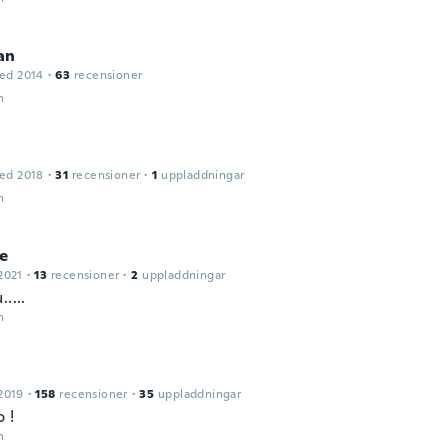
an
ed 2014
·
63
recensioner
n
ed 2018
·
31
recensioner
·
1
uppladdningar
n
e
2021
·
13
recensioner
·
2
uppladdningar
....
n
2019
·
158
recensioner
·
35
uppladdningar
 !
n