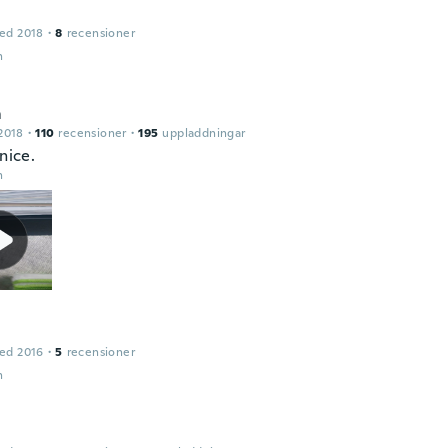
ed 2018
·
8
recensioner
n
m
2018
·
110
recensioner
·
195
uppladdningar
 nice.
n
ed 2016
·
5
recensioner
n