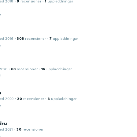
ed 2018
·
9
recensioner
·
1
uppladdningar
n
ed 2016
·
308
recensioner
·
7
uppladdningar
n
2020
·
68
recensioner
·
16
uppladdningar
n
o
ed 2020
·
20
recensioner
·
3
uppladdningar
n
dru
ed 2021
·
30
recensioner
n