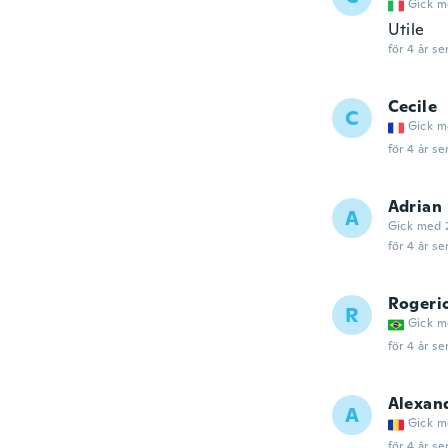
Gick m
Utile
för 4 år se
Cecile
C
Gick m
för 4 år se
Adrian
A
Gick med 
för 4 år se
Rogeri
R
Gick m
för 4 år se
Alexan
A
Gick m
för 4 år se