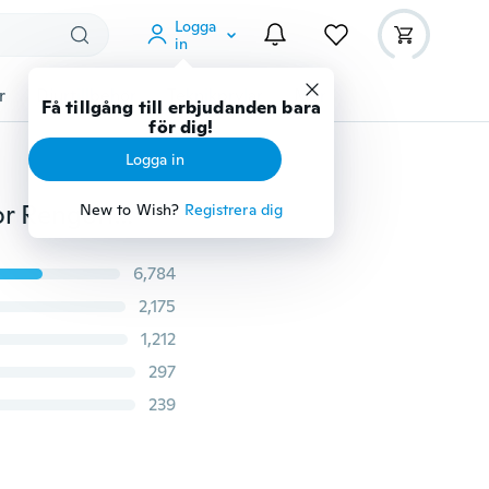
Logga
in
r
Djurtillbehör
Teknikprylar
Mer
Få tillgång till erbjudanden bara
för dig!
Logga in
Car Dust Collector Luftkonditionering Rengöring Dator Rengöringsverktyg Fönsterblad Persienner Renare Duster Tangentbord
New to Wish?
Registrera dig
6,784
2,175
1,212
297
239