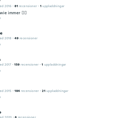
r
ed 2016
·
81
recensioner
·
1
uppladdningar
wie immer 👍🏻
n
ie
ed 2018
·
49
recensioner
n
m
ed 2017
·
159
recensioner
·
1
uppladdningar
n
ed 2015
·
184
recensioner
·
21
uppladdningar
n
o
ed 2020
·
6
recensioner