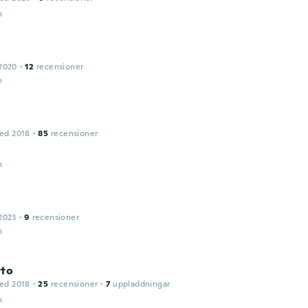
n
2020
·
12
recensioner
n
ed 2018
·
85
recensioner
n
2023
·
9
recensioner
n
rto
ed 2018
·
25
recensioner
·
7
uppladdningar
n