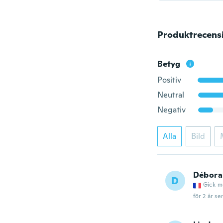
Produktrecens
Betyg
Positiv
Neutral
Negativ
Alla
Bild
Débora
D
Gick m
för 2 år se