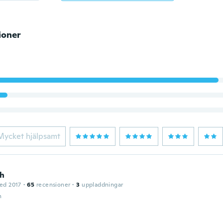
ioner
Mycket hjälpsamt
h
ed 2017
·
65
recensioner
·
3
uppladdningar
n