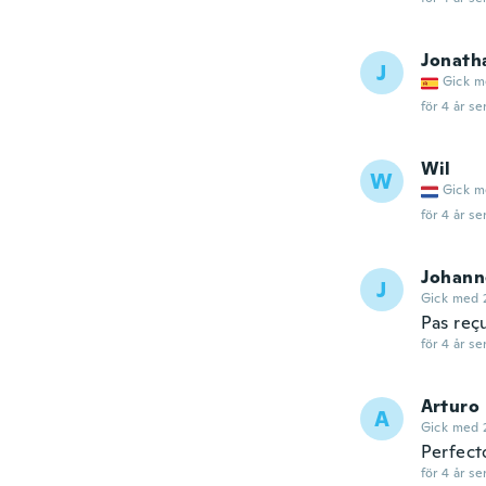
Jonath
J
Gick m
för 4 år se
Wil
W
Gick m
för 4 år se
Johann
J
Gick med 
Pas reçu.
för 4 år se
Arturo
A
Gick med 
Perfecto
för 4 år se