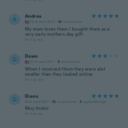
Andrea
A
Gick med 2019
·
13
recensioner
My mom loves them I bought them as a
very early mothers day gift
för 7 år sen
Dawn
D
Gick med 2017
·
5
recensioner
When I received them they were alot
smaller than they looked online.
för 7 år sen
Diana
D
Gick med 2017
·
72
recensioner
·
5
uppladdningar
Muy lindos
för 7 år sen