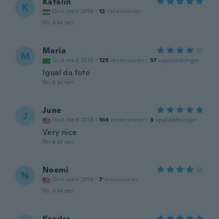
Katalin
K
Gick med 2016
·
12
recensioner
för 6 år sen
Maria
M
Gick med 2015
·
125
recensioner
·
57
uppladdningar
Igual da foto
för 6 år sen
June
J
Gick med 2018
·
164
recensioner
·
3
uppladdningar
Very nice
för 6 år sen
Noemi
N
Gick med 2014
·
7
recensioner
för 6 år sen
Kendra