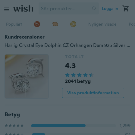
Logga in
Populärt
Nyligen visade
Pop
Kundrecensioner
Härlig Crystal Eye Dolphin CZ Örhängen Dam 925 Silver Smycken
TOTALT
4.3
2041 betyg
Visa produktinformation
Betyg
1,299
311