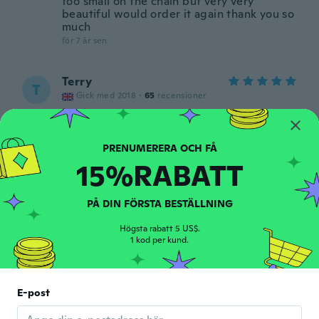
too small on the chain but very very
beautiful would order it again thank you so
much
för 7 år sen
Terry
T
Gick med 2018
·
65
recensioner
för 7 år sen
Sergio
S
15%RABATT
Gick med 2015
·
30
recensioner
·
1
uppladdningar
Lovely
för 7 år sen
PÅ DIN FÖRSTA BESTÄLLNING
Högsta rabatt 5 US$.
Kimberly
1 kod per kund.
K
Gick med 2016
·
42
recensioner
för 7 år sen
E-post
Robert