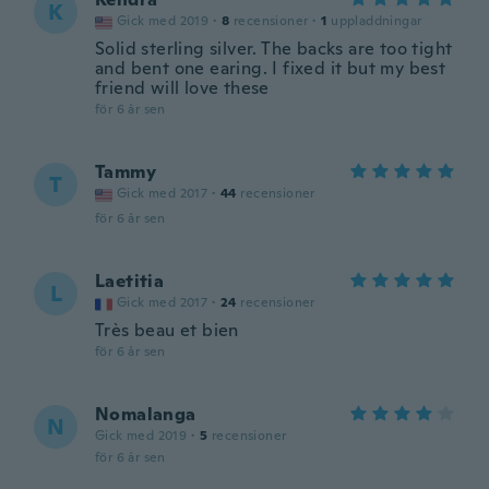
K
Gick med 2019
·
8
recensioner
·
1
uppladdningar
Solid sterling silver. The backs are too tight
and bent one earing. I fixed it but my best
friend will love these
för 6 år sen
Tammy
T
Gick med 2017
·
44
recensioner
för 6 år sen
Laetitia
L
Gick med 2017
·
24
recensioner
Très beau et bien
för 6 år sen
Nomalanga
N
Gick med 2019
·
5
recensioner
för 6 år sen