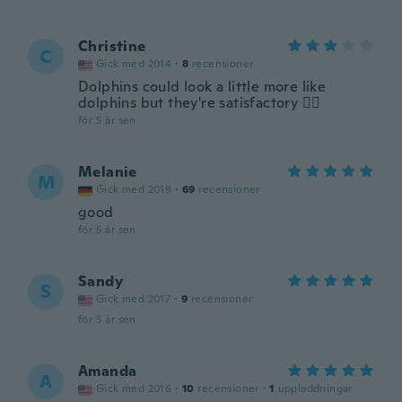
Christine
C
Gick med 2014
·
8
recensioner
Dolphins could look a little more like
dolphins but they're satisfactory 👍🏻
för 5 år sen
Melanie
M
Gick med 2019
·
69
recensioner
good
för 5 år sen
Sandy
S
Gick med 2017
·
9
recensioner
för 5 år sen
Amanda
A
Gick med 2016
·
10
recensioner
·
1
uppladdningar