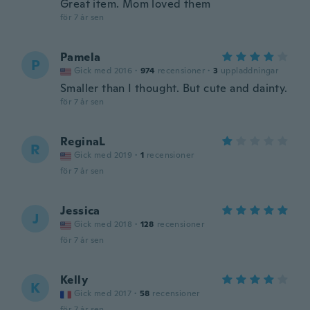
Great item. Mom loved them
för 7 år sen
Pamela
P
Gick med 2016
·
974
recensioner
·
3
uppladdningar
Smaller than I thought. But cute and dainty.
för 7 år sen
ReginaL
R
Gick med 2019
·
1
recensioner
för 7 år sen
Jessica
J
Gick med 2018
·
128
recensioner
för 7 år sen
Kelly
K
Gick med 2017
·
58
recensioner
för 7 år sen