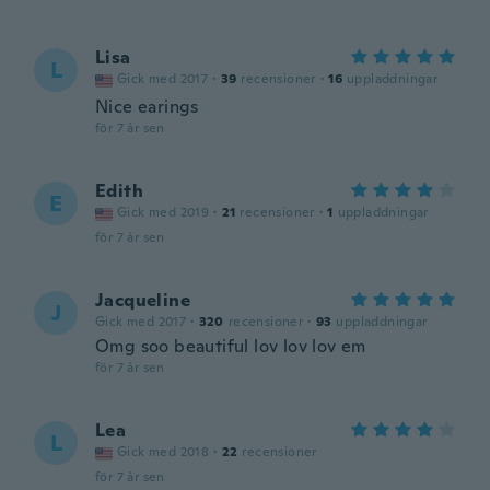
Lisa
L
Gick med 2017
·
39
recensioner
·
16
uppladdningar
Nice earings
för 7 år sen
Edith
E
Gick med 2019
·
21
recensioner
·
1
uppladdningar
för 7 år sen
Jacqueline
J
Gick med 2017
·
320
recensioner
·
93
uppladdningar
Omg soo beautiful lov lov lov em
för 7 år sen
Lea
L
Gick med 2018
·
22
recensioner
för 7 år sen