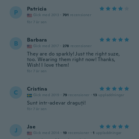
Patricia
P
Gick med 2013
·
701
recensioner
för 7 år sen
Barbara
B
Gick med 2017
·
278
recensioner
They are do sparkly! Just the right suze,
too. Wearing them right now! Thanks,
Wish! I love them!
för 7 år sen
Cristina
C
Gick med 2019
·
79
recensioner
·
13
uppladdningar
Sunt intr-adevar draguți!
för 7 år sen
Jae
J
Gick med 2014
·
19
recensioner
·
1
uppladdningar