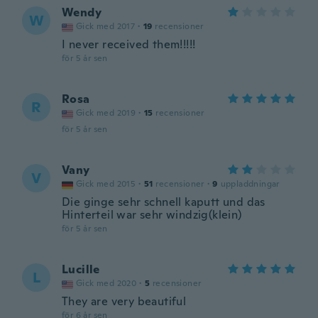
Wendy
W
Gick med 2017
·
19
recensioner
I never received them!!!!!
för 5 år sen
Rosa
R
Gick med 2019
·
15
recensioner
för 5 år sen
Vany
V
Gick med 2015
·
51
recensioner
·
9
uppladdningar
Die ginge sehr schnell kaputt und das
Hinterteil war sehr windzig(klein)
för 5 år sen
Lucille
L
Gick med 2020
·
5
recensioner
They are very beautiful
för 6 år sen