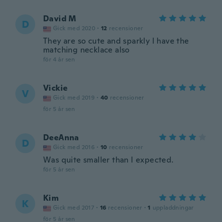
David M
D
Gick med 2020
·
12
recensioner
They are so cute and sparkly I have the
matching necklace also
för 4 år sen
Vickie
V
Gick med 2019
·
40
recensioner
för 5 år sen
DeeAnna
D
Gick med 2016
·
10
recensioner
Was quite smaller than I expected.
för 5 år sen
Kim
K
Gick med 2017
·
16
recensioner
·
1
uppladdningar
för 5 år sen