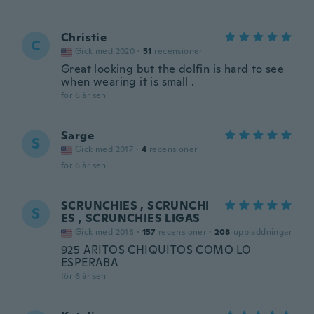
Christie
C
Gick med 2020
·
51
recensioner
Great looking but the dolfin is hard to see
when wearing it is small .
för 6 år sen
Sarge
S
Gick med 2017
·
4
recensioner
för 6 år sen
SCRUNCHIES , SCRUNCHI
S
ES , SCRUNCHIES LIGAS
Gick med 2018
·
157
recensioner
·
208
uppladdningar
925 ARITOS CHIQUITOS COMO LO
ESPERABA
för 6 år sen