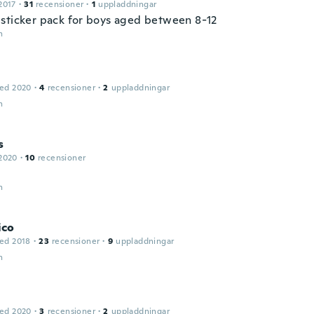
2017
·
31
recensioner
·
1
uppladdningar
sticker pack for boys aged between 8-12
n
ed 2020
·
4
recensioner
·
2
uppladdningar
n
s
2020
·
10
recensioner
n
ico
ed 2018
·
23
recensioner
·
9
uppladdningar
n
ed 2020
·
3
recensioner
·
2
uppladdningar