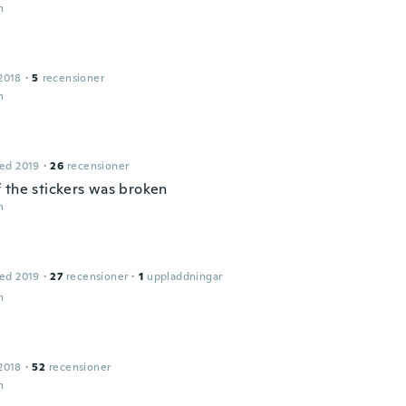
n
2018
·
5
recensioner
n
ed 2019
·
26
recensioner
 the stickers was broken
n
ed 2019
·
27
recensioner
·
1
uppladdningar
n
2018
·
52
recensioner
n