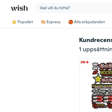
Jump to section
Populärt
Express
Alla erbjudanden
Kundrecen
1 uppsättni