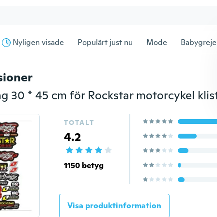
Nyligen visade
Populärt just nu
Mode
Babygreje
sioner
ng 30 * 45 cm för Rockstar motorcykel kli
TOTALT
4.2
1150 betyg
Visa produktinformation