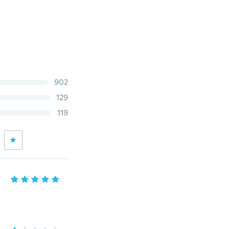
902
129
119