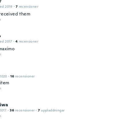
r
ed 2019
·
7
recensioner
 received them
n
o
ed 2017
·
4
recensioner
 maximo
n
n
2020
·
16
recensioner
 item
n
iwa
2017
·
36
recensioner
·
7
uppladdningar
n