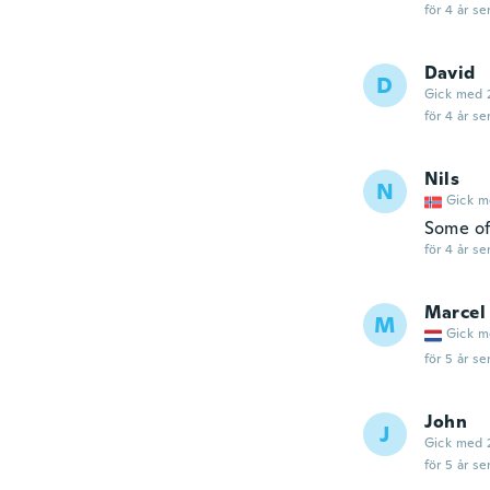
för 4 år se
David
D
Gick med 
för 4 år se
Nils
N
Gick m
Some of
för 4 år se
Marcel
M
Gick m
för 5 år se
John
J
Gick med 
för 5 år se