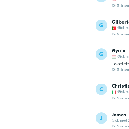
för 5 år se
Gilber
G
Gick m
för 5 år se
Gyula
G
Gick m
Tokelet
för 5 år se
Christi
C
Gick m
för 5 år se
James
J
Gick med 
för 5 år se