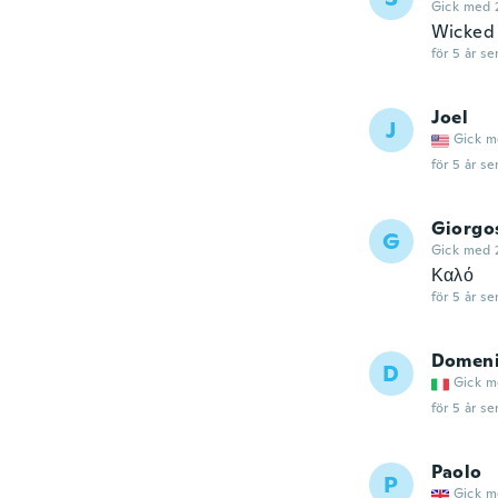
Gick med 
Wicked 
för 5 år se
Joel
J
Gick m
för 5 år se
Giorgo
G
Gick med 
Καλό
för 5 år se
Domen
D
Gick m
för 5 år se
Paolo
P
Gick m