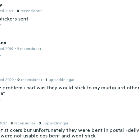
w
ed 2021
·
8
recensioner
tickers sent
n
sco
ed 2019
·
1
recensioner
n
ed 2020
·
9
recensioner
·
1
uppladdningar
y problem i had was they would stick to my mudguard other
eat
n
2017
·
9
recensioner
·
3
uppladdningar
nt stickers but unfortunately they were bent in postal -deli
s were not usable cos bent and wont stick