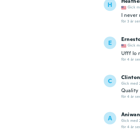
Heathe
H
Gick m
I never
för 3 år se
Ernest
E
Gick m
Ufff lo
för 4 år se
Clinto
C
Gick med 
Quality
för 4 år se
Aniwan
A
Gick med 
för 4 år se