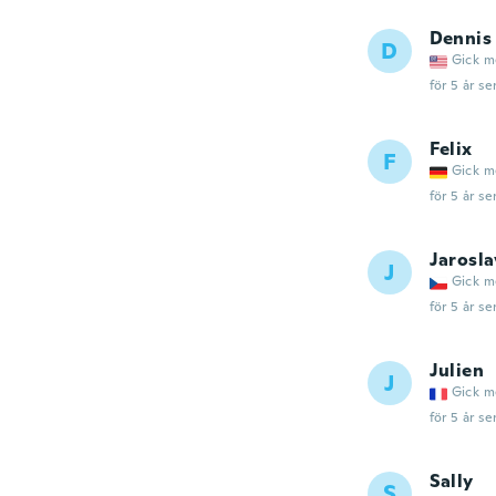
Dennis
D
Gick m
för 5 år se
Felix
F
Gick m
för 5 år se
Jarosla
J
Gick m
för 5 år se
Julien
J
Gick m
för 5 år se
Sally
S