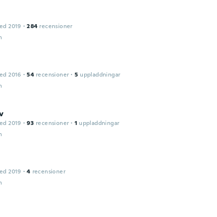
ed 2019
·
284
recensioner
n
ed 2016
·
54
recensioner
·
5
uppladdningar
n
v
ed 2019
·
93
recensioner
·
1
uppladdningar
n
ed 2019
·
4
recensioner
n