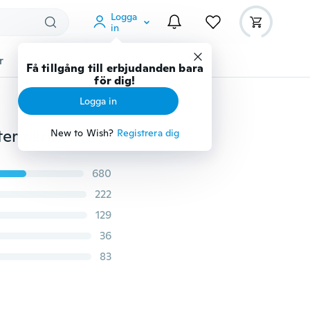
Logga
in
r
Djurtillbehör
Teknikprylar
Mer
Få tillgång till erbjudanden bara
för dig!
Logga in
stermärken
New to Wish?
Registrera dig
680
222
129
36
83