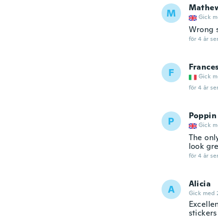
Mathe
M
Gick m
Wrong s
för 4 år se
France
F
Gick m
för 4 år se
Poppin
P
Gick m
The onl
look gr
för 4 år se
Alicia
A
Gick med 
Excelle
sticker