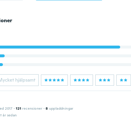
ioner
Mycket hjälpsamt
ed 2017
·
121
recensioner
·
8
uppladdningar
t år sedan