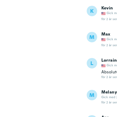
Kevin
K
Gick m
för 2 år se
Max
M
Gick m
för 2 år se
Lorrai
L
Gick m
Absolut
för 2 år se
Melany
M
Gick med 
för 2 år se