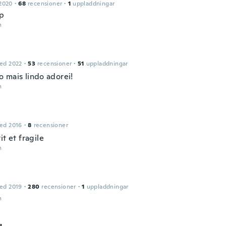
2020
·
68
recensioner
·
1
uppladdningar
p
n
ed 2022
·
53
recensioner
·
51
uppladdningar
 mais lindo adorei!
n
ed 2016
·
8
recensioner
it et fragile
n
ed 2019
·
280
recensioner
·
1
uppladdningar
n