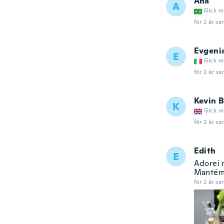
Ana
A
Gick m
för 2 år se
Evgeni
E
Gick m
för 2 år se
Kevin B
K
Gick m
för 2 år se
Edith
E
Adorei 
Mantém 
för 2 år se