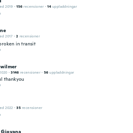
d
ed 2019
·
156
recensioner
·
14
uppladdningar
n
ine
ed 2017
·
2
recensioner
roken in transit
n
 wilmer
2020
·
3146
recensioner
·
56
uppladdningar
ul thankyou
n
ed 2022
·
35
recensioner
n
 Giovana