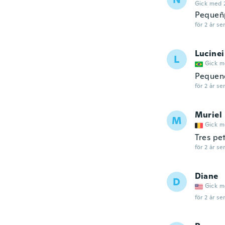
Gick med 
Pequeñ
för 2 år se
Lucinei
L
Gick m
Pequeno
för 2 år se
Muriel
M
Gick m
Tres pet
för 2 år se
Diane
D
Gick m
för 2 år se