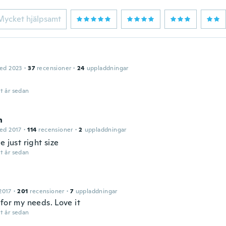
Mycket hjälpsamt
ed 2023
·
37
recensioner
·
24
uppladdningar
t år sedan
h
ed 2017
·
114
recensioner
·
2
uppladdningar
e just right size
t år sedan
y
2017
·
201
recensioner
·
7
uppladdningar
 for my needs. Love it
t år sedan