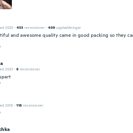
ed 2020
·
453
recensioner
·
409
uppladdningar
tiful and awesome quality came in good packing so they c
n
la
ed 2023
·
8
recensioner
spart
n
ed 2019
·
118
recensioner
n
chka