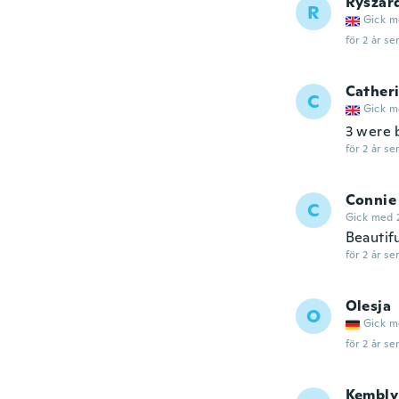
Ryszar
R
Gick m
för 2 år se
Cather
C
Gick m
3 were b
för 2 år se
Connie
C
Gick med 
Beautif
för 2 år se
Olesja
O
Gick m
för 2 år se
Kembly