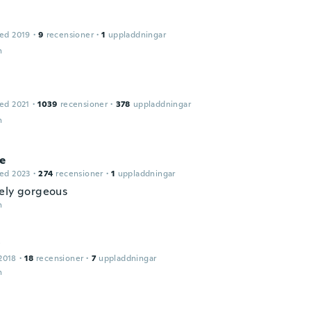
ed 2019
·
9
recensioner
·
1
uppladdningar
n
ed 2021
·
1039
recensioner
·
378
uppladdningar
n
ne
ed 2023
·
274
recensioner
·
1
uppladdningar
ely gorgeous
n
2018
·
18
recensioner
·
7
uppladdningar
n