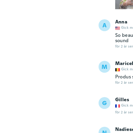
Anna
A
Gick m
So beau
sound
för 2 år se
Marice
M
Gick m
Produs 
för 2 år se
Gilles
G
Gick m
för 2 år se
Nadies
N