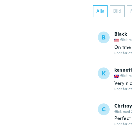
Alla
Bild
Black
B
Gick m
On tme
ungefär et
kennet
K
Gick m
Very nic
ungefär et
Chriss
C
Gick med 
Perfect
ungefär et