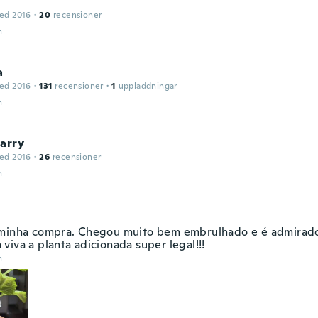
ed 2016
·
20
recensioner
n
a
ed 2016
·
131
recensioner
·
1
uppladdningar
n
arry
ed 2016
·
26
recensioner
n
minha compra. Chegou muito bem embrulhado e é admirado
viva a planta adicionada super legal!!!
n