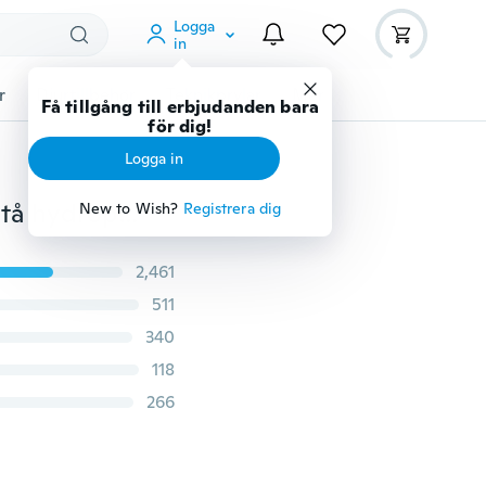
Logga
in
r
Djurtillbehör
Teknikprylar
Mer
Få tillgång till erbjudanden bara
för dig!
Logga in
Klar ängelform hängande glasvasblommaplanterare stå hydroponisk flaska
New to Wish?
Registrera dig
2,461
511
340
118
266