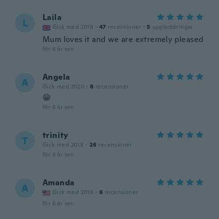
Laila
L
Gick med 2018
·
47
recensioner
·
5
uppladdningar
Mum loves it and we are extremely pleased
för 6 år sen
Angela
A
Gick med 2020
·
8
recensioner
😁
för 6 år sen
trinity
T
Gick med 2018
·
26
recensioner
för 6 år sen
Amanda
A
Gick med 2016
·
6
recensioner
för 6 år sen