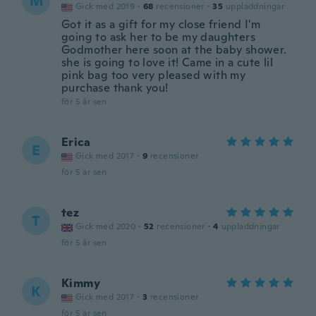
M
Gick med 2019
·
68
recensioner
·
35
uppladdningar
Got it as a gift for my close friend I'm
going to ask her to be my daughters
Godmother here soon at the baby shower.
she is going to love it! Came in a cute lil
pink bag too very pleased with my
purchase thank you!
för 5 år sen
Erica
E
Gick med 2017
·
9
recensioner
för 5 år sen
tez
T
Gick med 2020
·
52
recensioner
·
4
uppladdningar
för 5 år sen
Kimmy
K
Gick med 2017
·
3
recensioner
för 5 år sen