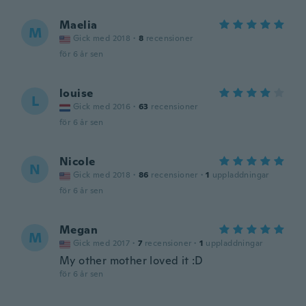
Maelia
M
Gick med 2018
·
8
recensioner
för 6 år sen
louise
L
Gick med 2016
·
63
recensioner
för 6 år sen
Nicole
N
Gick med 2018
·
86
recensioner
·
1
uppladdningar
för 6 år sen
Megan
M
Gick med 2017
·
7
recensioner
·
1
uppladdningar
My other mother loved it :D
för 6 år sen