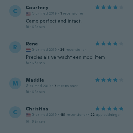
Courtney
C
Gick med 2019
·
1
recensioner
Came perfect and intact!
för 6 år sen
Rene
R
Gick med 2019
·
26
recensioner
Precies als verwacht een mooi item
för 6 år sen
Maddie
M
Gick med 2019
·
7
recensioner
för 6 år sen
Christina
C
Gick med 2019
·
181
recensioner
·
22
uppladdningar
för 6 år sen