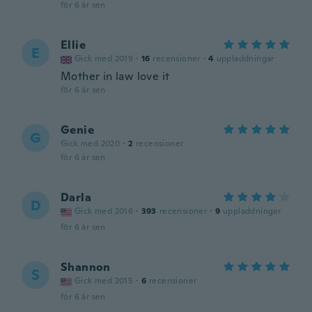
för 6 år sen
Ellie
E
Gick med 2019
·
16
recensioner
·
4
uppladdningar
Mother in law love it
för 6 år sen
Genie
G
Gick med 2020
·
2
recensioner
för 6 år sen
Darla
D
Gick med 2016
·
393
recensioner
·
9
uppladdningar
för 6 år sen
Shannon
S
Gick med 2015
·
6
recensioner
för 6 år sen