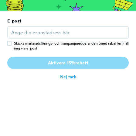
Mikhaila
M
Gick med 2019
·
10
recensioner
E-post
Came in less than 2 weeks. Looks exactly
like the picture. Decent quality and a little
mesh bag to hold it
för 6 år sen
Skicka marknadsförings- och kampanjmeddelanden (med rabatter!) till
mig via e-post
Ellie
E
Aktivera 15%rabatt
Gick med 2019
·
16
recensioner
·
4
uppladdningar
för 6 år sen
Nej tack
Tiffany
T
Gick med 2015
·
10
recensioner
·
2
uppladdningar
Mother inlaw loved it
för 6 år sen
Heather
H
Gick med 2015
·
23
recensioner
·
6
uppladdningar