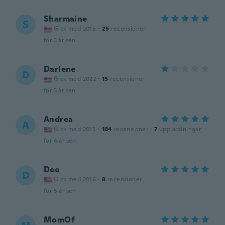
Sharmaine
S
Gick med 2015
·
25
recensioner
för 3 år sen
Darlene
D
Gick med 2022
·
15
recensioner
för 3 år sen
Andrea
A
Gick med 2015
·
184
recensioner
·
7
uppladdningar
för 4 år sen
Dee
D
Gick med 2016
·
8
recensioner
för 5 år sen
MomOf