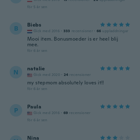
för 5 år sen
Biebs
B
Gick med 2016
·
333
recensioner
·
66
uppladdningar
Mooi item. Bonusmoeder is er heel blij
mee.
för 6 år sen
natalie
N
Gick med 2020
·
24
recensioner
my stepmom absolutely loves it!!
för 6 år sen
Paula
P
Gick med 2016
·
69
recensioner
för 6 år sen
Nina