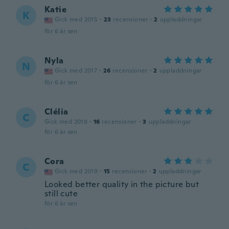
Katie
K
Gick med 2015
·
23
recensioner
·
2
uppladdningar
för 6 år sen
Nyla
N
Gick med 2017
·
26
recensioner
·
2
uppladdningar
för 6 år sen
Clélia
C
Gick med 2019
·
16
recensioner
·
3
uppladdningar
för 6 år sen
Cora
C
Gick med 2019
·
15
recensioner
·
2
uppladdningar
Looked better quality in the picture but
still cute
för 6 år sen