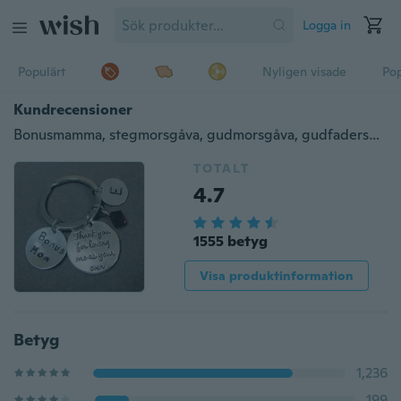
Logga in
Populärt
Nyligen visade
Pop
Kundrecensioner
Bonusmamma, stegmorsgåva, gudmorsgåva, gudfadersgåva, stegpapparsgåva, favoritlärargåva, svärmorsgåva
TOTALT
4.7
1555 betyg
Visa produktinformation
Betyg
1,236
199