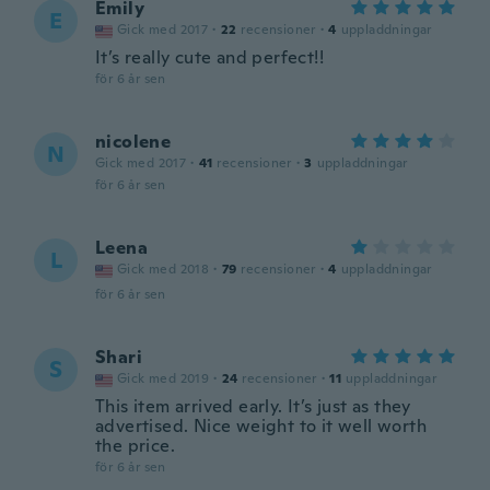
Emily
E
Gick med 2017
·
22
recensioner
·
4
uppladdningar
It’s really cute and perfect!!
för 6 år sen
nicolene
N
Gick med 2017
·
41
recensioner
·
3
uppladdningar
för 6 år sen
Leena
L
Gick med 2018
·
79
recensioner
·
4
uppladdningar
för 6 år sen
Shari
S
Gick med 2019
·
24
recensioner
·
11
uppladdningar
This item arrived early. It’s just as they
advertised. Nice weight to it well worth
the price.
för 6 år sen