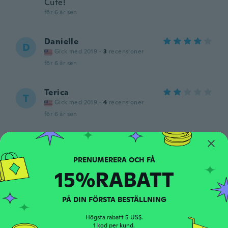
Cute!
för 6 år sen
Danielle
D
Gick med 2019
·
3
recensioner
för 6 år sen
Terica
T
Gick med 2019
·
4
recensioner
för 6 år sen
Emma
E
Gick med 2019
·
3
recensioner
för 6 år sen
15%RABATT
Alex
A
PÅ DIN FÖRSTA BESTÄLLNING
Gick med 2015
·
42
recensioner
·
4
uppladdningar
för 6 år sen
Högsta rabatt 5 US$.
1 kod per kund.