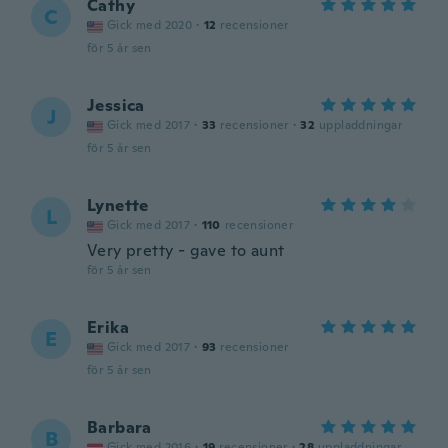
Cathy
C
Gick med 2020
·
12
recensioner
för 5 år sen
Jessica
J
Gick med 2017
·
33
recensioner
·
32
uppladdningar
för 5 år sen
Lynette
L
Gick med 2017
·
110
recensioner
Very pretty - gave to aunt
för 5 år sen
Erika
E
Gick med 2017
·
93
recensioner
för 5 år sen
Barbara
B
Gick med 2016
·
19
recensioner
·
28
uppladdningar