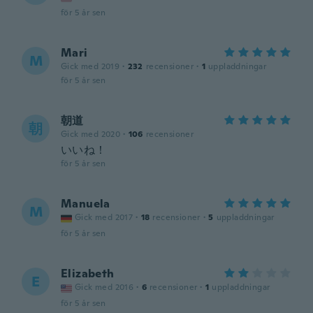
för 5 år sen
Mari
M
Gick med 2019
·
232
recensioner
·
1
uppladdningar
för 5 år sen
朝道
朝
Gick med 2020
·
106
recensioner
いいね！
för 5 år sen
Manuela
M
Gick med 2017
·
18
recensioner
·
5
uppladdningar
för 5 år sen
Elizabeth
E
Gick med 2016
·
6
recensioner
·
1
uppladdningar
för 5 år sen