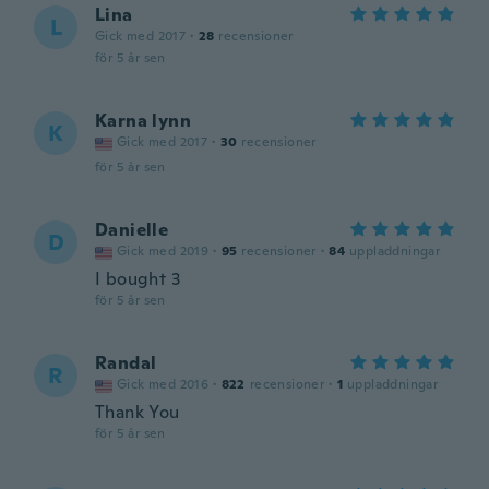
Lina
L
Gick med 2017
·
28
recensioner
för 5 år sen
Karna lynn
K
Gick med 2017
·
30
recensioner
för 5 år sen
Danielle
D
Gick med 2019
·
95
recensioner
·
84
uppladdningar
I bought 3
för 5 år sen
Randal
R
Gick med 2016
·
822
recensioner
·
1
uppladdningar
Thank You
för 5 år sen