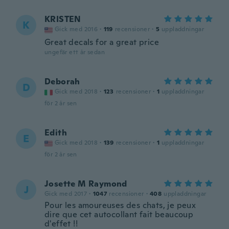
KRISTEN
K
Gick med 2016
·
119
recensioner
·
5
uppladdningar
Great decals for a great price
ungefär ett år sedan
Deborah
D
Gick med 2018
·
123
recensioner
·
1
uppladdningar
för 2 år sen
Edith
E
Gick med 2018
·
139
recensioner
·
1
uppladdningar
för 2 år sen
Josette M Raymond
J
Gick med 2017
·
1047
recensioner
·
408
uppladdningar
Pour les amoureuses des chats, je peux
dire que cet autocollant fait beaucoup
d'effet !!