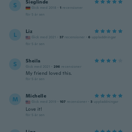
Sieglinde
S
Gick med 2018
·
1
recensioner
för 5 år sen
Liz
L
Gick med 2021
·
37
recensioner
·
6
uppladdningar
för 5 år sen
Sheila
S
Gick med 2021
·
296
recensioner
My friend loved this.
för 5 år sen
Michelle
M
Gick med 2019
·
107
recensioner
·
3
uppladdningar
Love it!
för 5 år sen
Lina