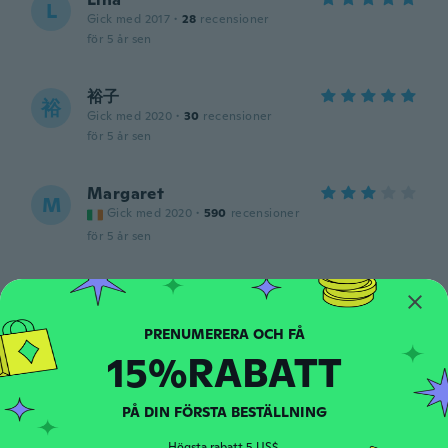
L
Gick med 2017
·
28
recensioner
för 5 år sen
裕子
裕
Gick med 2020
·
30
recensioner
för 5 år sen
Margaret
M
Gick med 2020
·
590
recensioner
för 5 år sen
Jienie
J
Gick med 2017
·
14
recensioner
muy bonito! Gracias
15%RABATT
för 5 år sen
PÅ DIN FÖRSTA BESTÄLLNING
Irena
I
Gick med 2017
·
570
recensioner
·
239
uppladdningar
Högsta rabatt 5 US$.