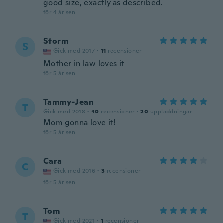
good size, exactly as described.
för 4 år sen
Storm
S
Gick med 2017
·
11
recensioner
Mother in law loves it
för 5 år sen
Tammy-Jean
T
Gick med 2018
·
40
recensioner
·
20
uppladdningar
Mom gonna love it!
för 5 år sen
Cara
C
Gick med 2016
·
3
recensioner
för 5 år sen
Tom
T
Gick med 2021
·
1
recensioner