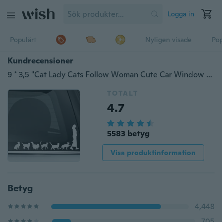
Logga in
Populärt
Nyligen visade
Pop
Kundrecensioner
9 * 3,5 "Cat Lady Cats Follow Woman Cute Car Window Decal Bumper Sticker Pet Pets Fun 57
TOTALT
4.7
5583 betyg
Visa produktinformation
Betyg
4,448
705