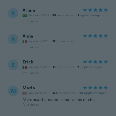
Ariam
A
Gick med 2017
·
39
recensioner
·
1
uppladdningar
för 5 år sen
Anna
A
Gick med 2015
·
17
recensioner
för 5 år sen
Erick
E
Gick med 2019
·
13
recensioner
·
2
uppladdningar
för 5 år sen
Maria
M
Gick med 2018
·
126
recensioner
·
86
uppladdningar
Me encanta, es por amor a mis michis
för 5 år sen