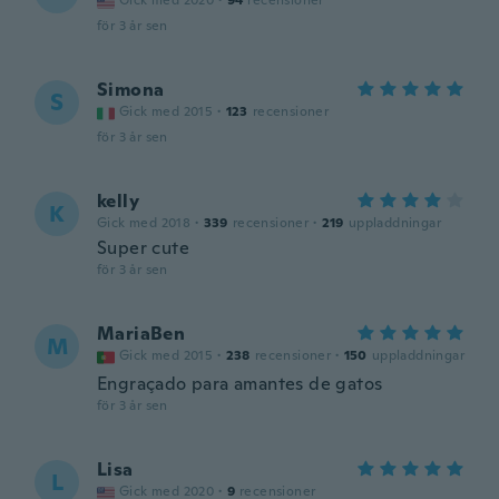
Gick med 2020
·
94
recensioner
för 3 år sen
Simona
S
Gick med 2015
·
123
recensioner
för 3 år sen
kelly
K
Gick med 2018
·
339
recensioner
·
219
uppladdningar
Super cute
för 3 år sen
MariaBen
M
Gick med 2015
·
238
recensioner
·
150
uppladdningar
Engraçado para amantes de gatos
för 3 år sen
Lisa
L
Gick med 2020
·
9
recensioner