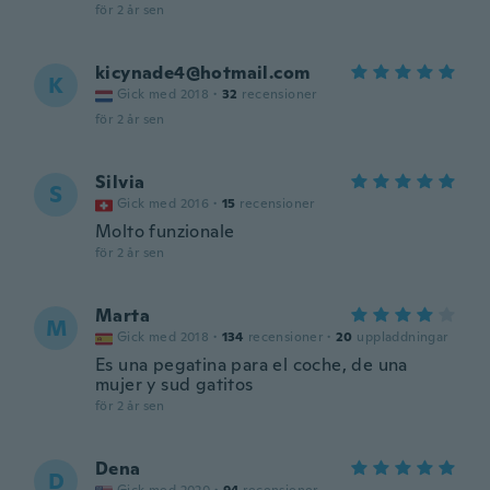
för 2 år sen
kicynade4@hotmail.com
K
Gick med 2018
·
32
recensioner
för 2 år sen
Silvia
S
Gick med 2016
·
15
recensioner
Molto funzionale
för 2 år sen
Marta
M
Gick med 2018
·
134
recensioner
·
20
uppladdningar
Es una pegatina para el coche, de una
mujer y sud gatitos
för 2 år sen
Dena
D