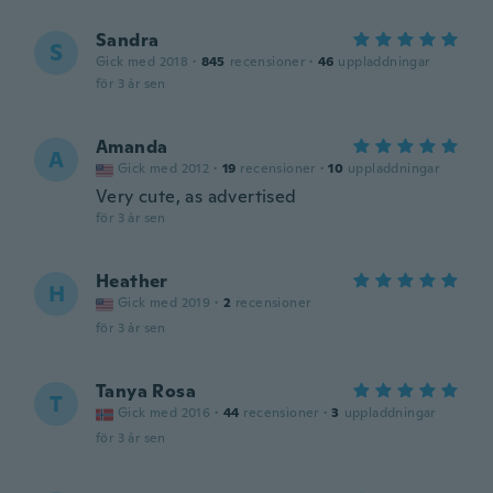
Sandra
S
Gick med 2018
·
845
recensioner
·
46
uppladdningar
för 3 år sen
Amanda
A
Gick med 2012
·
19
recensioner
·
10
uppladdningar
Very cute, as advertised
för 3 år sen
Heather
H
Gick med 2019
·
2
recensioner
för 3 år sen
Tanya Rosa
T
Gick med 2016
·
44
recensioner
·
3
uppladdningar
för 3 år sen