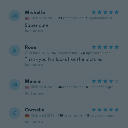
Michelle
M
Gick med 2015
·
23
recensioner
·
1
uppladdningar
Super cute
för 3 år sen
Rose
R
Gick med 2016
·
90
recensioner
·
26
uppladdningar
Thank you It's looks like the picture.
för 3 år sen
Mamie
M
Gick med 2019
·
36
recensioner
·
5
uppladdningar
för 3 år sen
Cornelia
C
Gick med 2018
·
116
recensioner
·
3
uppladdningar
för 3 år sen