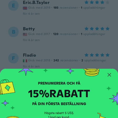
Eric.B.Taylor
E
Gick med 2019
·
193
recensioner
·
1
uppladdningar
för 4 år sen
Betty
B
Gick med 2017
·
120
recensioner
·
1
uppladdningar
för 4 år sen
Fladio
F
Gick med 2018
·
242
recensioner
·
2
uppladdningar
för 4 år sen
Lucie
L
Gick med 2015
·
120
recensioner
·
4
uppladdningar
15%RABATT
Pěkné
för 4 år sen
PÅ DIN FÖRSTA BESTÄLLNING
Mrs. Stephanie J.
Högsta rabatt 5 US$.
M
1 kod per kund.