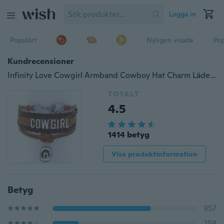
Logga in
Populärt
Nyligen visade
Pop
Kundrecensioner
Infinity Love Cowgirl Armband Cowboy Hat Charm Läder Braid Wrap Armband Armband för kvinnorsmycken
TOTALT
4.5
1414 betyg
Visa produktinformation
Betyg
957
258