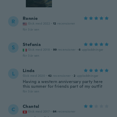
Ronnie
R
Gick med 2022
·
12
recensioner
för 3 år sen
Stefania
S
Gick med 2018
·
99
recensioner
·
6
uppladdningar
för 3 år sen
Linda
L
Gick med 2020
·
42
recensioner
·
2
uppladdningar
Having a western anniversary party here
this summer for friends part of my outfit
för 3 år sen
Chantal
C
Gick med 2017
·
64
recensioner