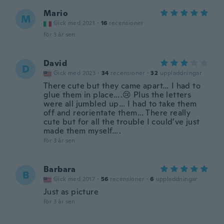
Mario
M
Gick med 2021
·
16
recensioner
för 3 år sen
David
D
Gick med 2023
·
34
recensioner
·
32
uppladdningar
There cute but they came apart… I had to
glue them in place….😢 Plus the letters
were all jumbled up… I had to take them
off and reorientate them… There really
cute but for all the trouble I could’ve just
made them myself….
för 3 år sen
Barbara
B
Gick med 2017
·
56
recensioner
·
6
uppladdningar
Just as picture
för 3 år sen