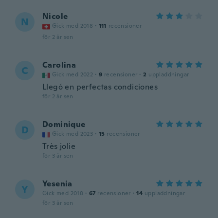
Nicole
N
Gick med 2018
·
111
recensioner
för 2 år sen
Carolina
C
Gick med 2022
·
9
recensioner
·
2
uppladdningar
Llegó en perfectas condiciones
för 2 år sen
Dominique
D
Gick med 2023
·
15
recensioner
Très jolie
för 3 år sen
Yesenia
Y
Gick med 2018
·
67
recensioner
·
14
uppladdningar
för 3 år sen