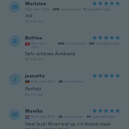
Marlaine
M
Gick med 2016
·
200
recensioner
·
1
uppladdningar
Joli
för 3 år sen
Bettina
B
Gick med
·
400
recensioner
·
201
uppladdningar
2018
Sehr schönes Armband
för 3 år sen
jeanette
J
Gick med 2020
·
69
recensioner
Perfekt
för 3 år sen
Monika
M
Gick med 2019
·
35
recensioner
·
14
uppladdningar
Heel leuk! Moet wel op z’n kleinst maar