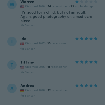
Warren
W
Gick med 2018
·
54
recensioner
·
22
uppladdningar
It's good for a child, but not an adult.
Again, good photography on a mediocre
piece
för 3 år sen
Ida
I
Gick med 2017
·
25
recensioner
för 3 år sen
Tiffany
T
Gick med 2016
·
11
recensioner
för 3 år sen
Andrea
A
Gick med 2018
·
22
recensioner
för 3 år sen