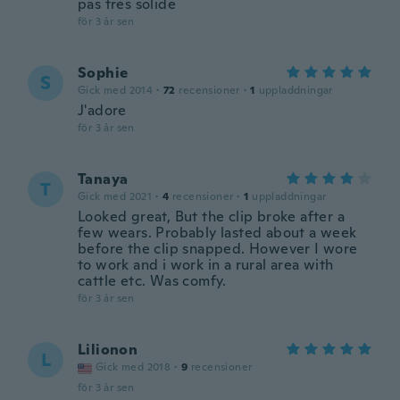
pas très solide
för 3 år sen
Sophie
S
Gick med 2014
·
72
recensioner
·
1
uppladdningar
J'adore
för 3 år sen
Tanaya
T
Gick med 2021
·
4
recensioner
·
1
uppladdningar
Looked great, But the clip broke after a
few wears. Probably lasted about a week
before the clip snapped. However I wore
to work and i work in a rural area with
cattle etc. Was comfy.
för 3 år sen
Lilionon
L
Gick med 2018
·
9
recensioner
för 3 år sen