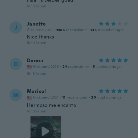
maat is verder goed
för 3 år sen
Janette
J
Gick med 2018
·
1486
recensioner
·
135
uppladdningar
Nice thanks
för 3 år sen
Donna
D
Gick med 2018
·
24
recensioner
·
5
uppladdningar
för 3 år sen
Marisol
M
Gick med 2021
·
11
recensioner
·
20
uppladdningar
Hermoso me encanto
för 3 år sen