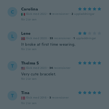
Carolina
C
Gick med 2022
·
9
recensioner
·
2
uppladdningar
för 2 år sen
Lene
L
Gick med 2020
·
33
recensioner
·
1
uppladdningar
It broke at first time wearing.
för 2 år sen
Thelma S
T
Gick med 2023
·
34
recensioner
Very cute bracelet.
för 2 år sen
Tina
T
Gick med 2016
·
3
recensioner
för 2 år sen