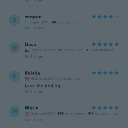
för 5 år sen
sangun
S
Gick med 2021
·
43
recensioner
för 5 år sen
Dasa
D
Gick med 2020
·
96
recensioner
·
2
uppladdningar
för 5 år sen
Keisha
K
Gick med 2019
·
1
recensioner
Love the beding
för 5 år sen
Mária
M
Gick med 2017
·
958
recensioner
·
410
uppladdningar
för 5 år sen