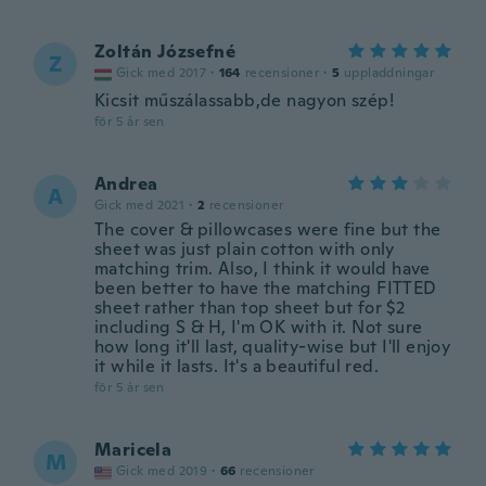
Zoltán Józsefné
Z
Gick med 2017
·
164
recensioner
·
5
uppladdningar
Kicsit műszálassabb,de nagyon szép!
för 5 år sen
Andrea
A
Gick med 2021
·
2
recensioner
The cover & pillowcases were fine but the
sheet was just plain cotton with only
matching trim. Also, I think it would have
been better to have the matching FITTED
sheet rather than top sheet but for $2
including S & H, I'm OK with it. Not sure
how long it'll last, quality-wise but I'll enjoy
it while it lasts. It's a beautiful red.
för 5 år sen
Maricela
M
Gick med 2019
·
66
recensioner