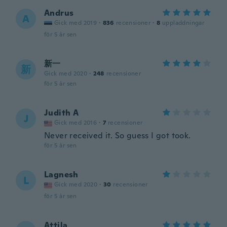
Andrus
A
Gick med 2019
·
836
recensioner
·
8
uppladdningar
för 5 år sen
新一
新
Gick med 2020
·
248
recensioner
för 5 år sen
Judith A
J
Gick med 2016
·
7
recensioner
Never received it. So guess I got took.
för 5 år sen
Lagnesh
L
Gick med 2020
·
30
recensioner
för 5 år sen
Attila