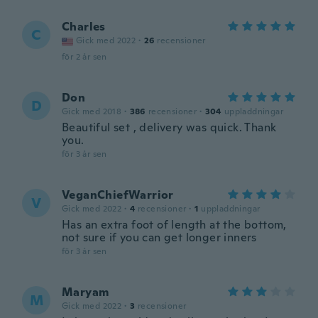
Charles
C
Gick med 2022
·
26
recensioner
för 2 år sen
Don
D
Gick med 2018
·
386
recensioner
·
304
uppladdningar
Beautiful set , delivery was quick. Thank
you.
för 3 år sen
VeganChiefWarrior
V
Gick med 2022
·
4
recensioner
·
1
uppladdningar
Has an extra foot of length at the bottom,
not sure if you can get longer inners
för 3 år sen
Maryam
M
Gick med 2022
·
3
recensioner