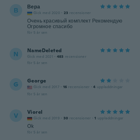
Вера
В
Gick med 2020
·
23
recensioner
Очень красивый комплект Рекомендую
Огромное спасибо
för 5 år sen
NameDeleted
N
Gick med 2021
·
483
recensioner
för 5 år sen
George
G
Gick med 2017
·
16
recensioner
·
4
uppladdningar
för 5 år sen
Viorel
V
Gick med 2019
·
30
recensioner
·
1
uppladdningar
Ok
för 5 år sen