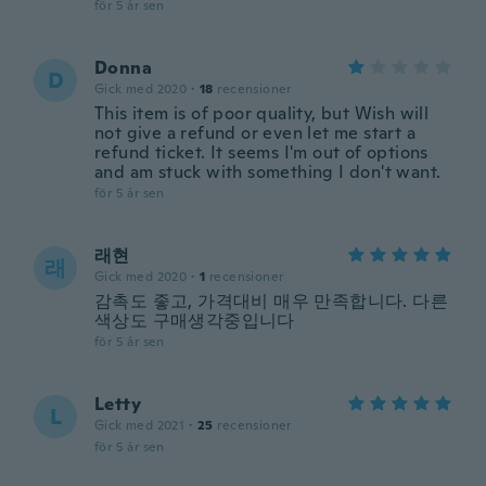
för 5 år sen
Donna
D
Gick med 2020
·
18
recensioner
This item is of poor quality, but Wish will
not give a refund or even let me start a
refund ticket. It seems I'm out of options
and am stuck with something I don't want.
för 5 år sen
래현
래
Gick med 2020
·
1
recensioner
감촉도 좋고, 가격대비 매우 만족합니다. 다른
색상도 구매생각중입니다
för 5 år sen
Letty
L
Gick med 2021
·
25
recensioner
för 5 år sen