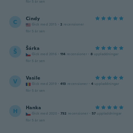
för 5 år sen
Cindy
C
Gick med 2015
·
2
recensioner
för 5 år sen
Šárka
Š
Gick med 2016
·
114
recensioner
·
8
uppladdningar
för 5 år sen
Vasile
V
Gick med 2019
·
413
recensioner
·
4
uppladdningar
för 5 år sen
Hanka
H
Gick med 2020
·
732
recensioner
·
57
uppladdningar
för 5 år sen