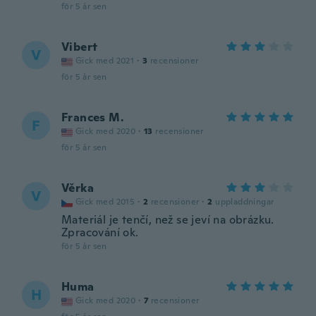
för 5 år sen
Vibert
V
Gick med 2021
·
3
recensioner
för 5 år sen
Frances M.
F
Gick med 2020
·
13
recensioner
för 5 år sen
Věrka
V
Gick med 2015
·
2
recensioner
·
2
uppladdningar
Materiál je tenčí, než se jeví na obrázku.
Zpracování ok.
för 5 år sen
Huma
H
Gick med 2020
·
7
recensioner