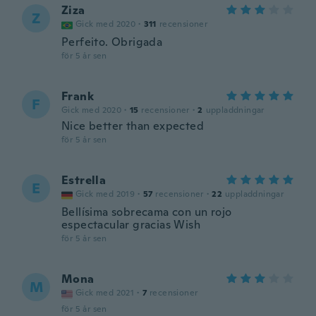
Ziza
Z
Gick med 2020
·
311
recensioner
Perfeito. Obrigada
för 5 år sen
Frank
F
Gick med 2020
·
15
recensioner
·
2
uppladdningar
Nice better than expected
för 5 år sen
Estrella
E
Gick med 2019
·
57
recensioner
·
22
uppladdningar
Bellísima sobrecama con un rojo
espectacular gracias Wish
för 5 år sen
Mona
M
Gick med 2021
·
7
recensioner
för 5 år sen