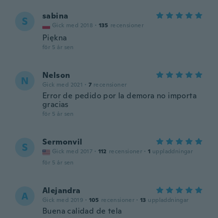
sabina
S
Gick med 2018
·
135
recensioner
Piękna
för 5 år sen
Nelson
N
Gick med 2021
·
7
recensioner
Error de pedido por la demora no importa
gracias
för 5 år sen
Sermonvil
S
Gick med 2017
·
112
recensioner
·
1
uppladdningar
för 5 år sen
Alejandra
A
Gick med 2019
·
105
recensioner
·
13
uppladdningar
Buena calidad de tela