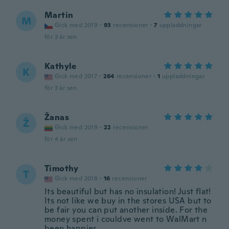
Martin
M
Gick med 2019
·
93
recensioner
·
7
uppladdningar
för 3 år sen
Kathyle
K
Gick med 2017
·
264
recensioner
·
1
uppladdningar
för 3 år sen
Žanas
Ž
Gick med 2019
·
22
recensioner
för 4 år sen
Timothy
T
Gick med 2018
·
16
recensioner
Its beautiful but has no insulation! Just flat!
Its not like we buy in the stores USA but to
be fair you can put another inside. For the
money spent i couldve went to WalMart n
been happier.