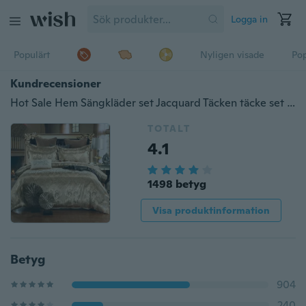
Logga in
Populärt
Nyligen visade
Pop
Kundrecensioner
Hot Sale Hem Sängkläder set Jacquard Täcken täcke set 4st sängkläder lyxiga sängkläder Queen king size sängsatser Guldblå
TOTALT
4.1
1498 betyg
Visa produktinformation
Betyg
904
240