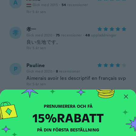
A
Gick med 2015
·
54
recensioner
för 5 år sen
孝一
孝
Gick med 2020
·
75
recensioner
·
48
uppladdningar
良い生地です。
för 5 år sen
Pauline
P
Gick med 2020
·
8
recensioner
Aimerais avoir les descriptif en français svp
för 5 år sen
Michele
M
Gick med 2016
·
7
recensioner
15%RABATT
I never ordered this item
för 5 år sen
PÅ DIN FÖRSTA BESTÄLLNING