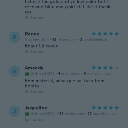
I chose the gold and yellow color but I
received blue and gold still like it thank
you.
för 3 år sen
Renee
R
Gick med 2014
·
62
recensioner
·
2
uppladdningar
Beautiful cover
för 3 år sen
Amanda
A
Gick med 2018
·
4
recensioner
·
3
uppladdningar
Bom material, acho que vai ficar bem
bonito
för 3 år sen
Jaqueline
J
Gick med 2018
·
158
recensioner
·
25
uppladdningar
för 3 år sen