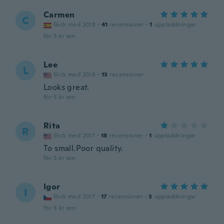
Carmen
C
Gick med 2018
·
41
recensioner
·
1
uppladdningar
för 5 år sen
Lee
L
Gick med 2018
·
13
recensioner
Looks great.
för 5 år sen
Rita
R
Gick med 2017
·
18
recensioner
·
1
uppladdningar
To small.Poor quality.
för 5 år sen
Igor
I
Gick med 2017
·
17
recensioner
·
3
uppladdningar
för 5 år sen