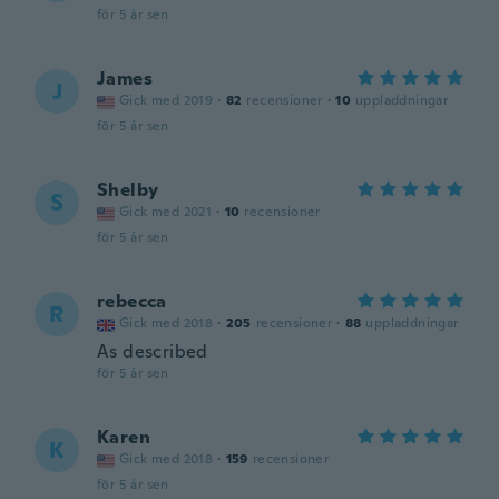
för 5 år sen
James
J
Gick med 2019
·
82
recensioner
·
10
uppladdningar
för 5 år sen
Shelby
S
Gick med 2021
·
10
recensioner
för 5 år sen
rebecca
R
Gick med 2018
·
205
recensioner
·
88
uppladdningar
As described
för 5 år sen
Karen
K
Gick med 2018
·
159
recensioner
för 5 år sen