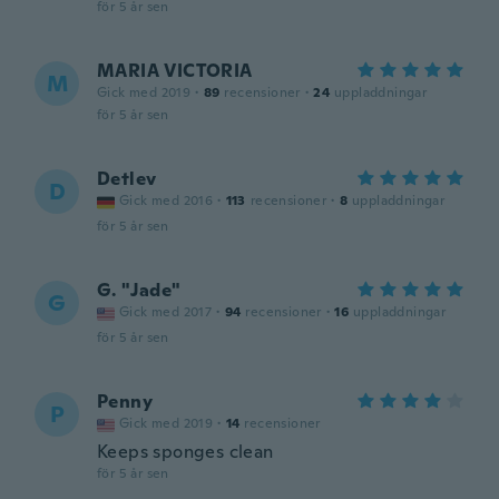
för 5 år sen
MARIA VICTORIA
M
Gick med 2019
·
89
recensioner
·
24
uppladdningar
för 5 år sen
Detlev
D
Gick med 2016
·
113
recensioner
·
8
uppladdningar
för 5 år sen
G. "Jade"
G
Gick med 2017
·
94
recensioner
·
16
uppladdningar
för 5 år sen
Penny
P
Gick med 2019
·
14
recensioner
Keeps sponges clean
för 5 år sen