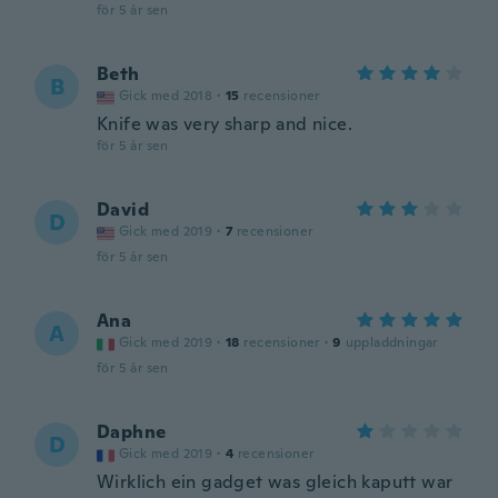
för 5 år sen
Beth
B
Gick med 2018
·
15
recensioner
Knife was very sharp and nice.
för 5 år sen
David
D
Gick med 2019
·
7
recensioner
för 5 år sen
Ana
A
Gick med 2019
·
18
recensioner
·
9
uppladdningar
för 5 år sen
Daphne
D
Gick med 2019
·
4
recensioner
Wirklich ein gadget was gleich kaputt war