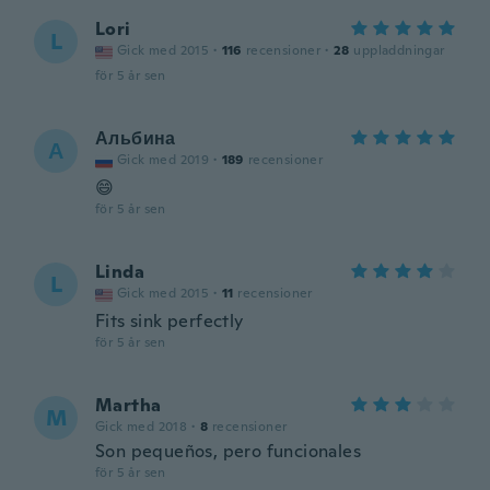
Lori
L
Gick med 2015
·
116
recensioner
·
28
uppladdningar
för 5 år sen
Альбина
А
Gick med 2019
·
189
recensioner
😄
för 5 år sen
Linda
L
Gick med 2015
·
11
recensioner
Fits sink perfectly
för 5 år sen
Martha
M
Gick med 2018
·
8
recensioner
Son pequeños, pero funcionales
för 5 år sen