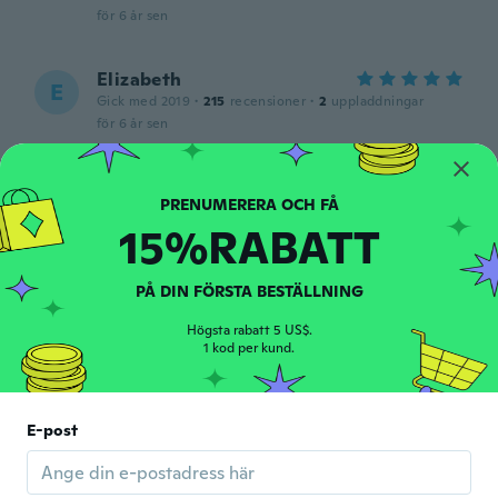
för 6 år sen
Elizabeth
E
Gick med 2019
·
215
recensioner
·
2
uppladdningar
för 6 år sen
CydCharrise/Stevens
C
Gick med 2020
·
56
recensioner
·
12
uppladdningar
15%RABATT
för 6 år sen
PÅ DIN FÖRSTA BESTÄLLNING
JUAN
J
Gick med 2018
·
42
recensioner
·
8
uppladdningar
Högsta rabatt 5 US$.
Llego bueno y lo que ves en la foto
1 kod per kund.
för 6 år sen
Karen
E-post
K
Gick med 2015
·
6
recensioner
Will never order again.thank you