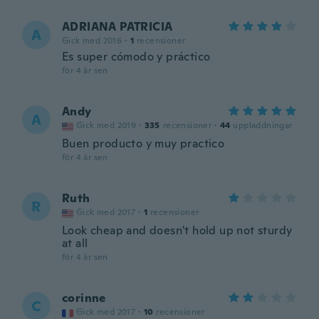
ADRIANA PATRICIA
A
Gick med 2016
·
1
recensioner
Es super cómodo y práctico
för 4 år sen
Andy
A
Gick med 2019
·
335
recensioner
·
44
uppladdningar
Buen producto y muy practico
för 4 år sen
Ruth
R
Gick med 2017
·
1
recensioner
Look cheap and doesn't hold up not sturdy
at all
för 4 år sen
corinne
C
Gick med 2017
·
10
recensioner