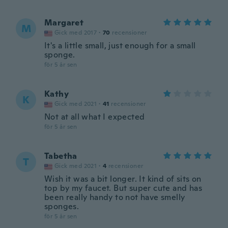
Margaret
M
Gick med 2017
·
70
recensioner
It's a little small, just enough for a small
sponge.
för 5 år sen
Kathy
K
Gick med 2021
·
41
recensioner
Not at all what I expected
för 5 år sen
Tabetha
T
Gick med 2021
·
4
recensioner
Wish it was a bit longer. It kind of sits on
top by my faucet. But super cute and has
been really handy to not have smelly
sponges.
för 5 år sen