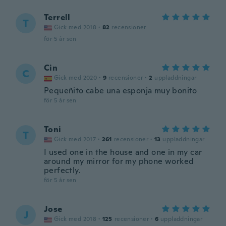
Terrell
T
Gick med 2018
·
82
recensioner
för 5 år sen
Cin
C
Gick med 2020
·
9
recensioner
·
2
uppladdningar
Pequeñito cabe una esponja muy bonito
för 5 år sen
Toni
T
Gick med 2017
·
261
recensioner
·
13
uppladdningar
I used one in the house and one in my car
around my mirror for my phone worked
perfectly.
för 5 år sen
Jose
J
Gick med 2018
·
125
recensioner
·
6
uppladdningar