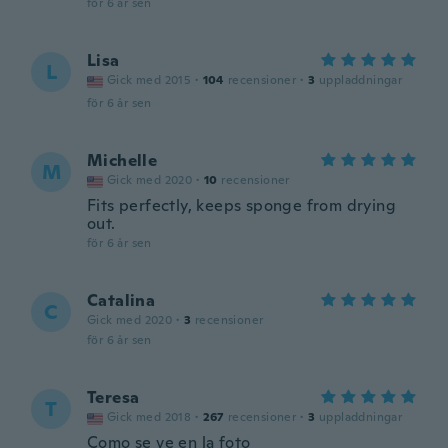
för 6 år sen
Lisa
L
Gick med 2015
·
104
recensioner
·
3
uppladdningar
för 6 år sen
Michelle
M
Gick med 2020
·
10
recensioner
Fits perfectly, keeps sponge from drying
out.
för 6 år sen
Catalina
C
Gick med 2020
·
3
recensioner
för 6 år sen
Teresa
T
Gick med 2018
·
267
recensioner
·
3
uppladdningar
Como se ve en la foto