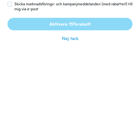
för 6 år sen
Skicka marknadsförings- och kampanjmeddelanden (med rabatter!) till
mig via e-post
Kása
K
Aktivera 15%rabatt
Gick med 2015
·
117
recensioner
·
70
uppladdningar
för 6 år sen
Nej tack
Marlene
M
Gick med 2017
·
4
recensioner
Does not fit my faucet
för 6 år sen
beatrix
B
Gick med 2017
·
212
recensioner
·
2
uppladdningar
för 6 år sen
Monalisa
M
Gick med 2019
·
7
recensioner
Love this for my sponges. It fits 2 of them.