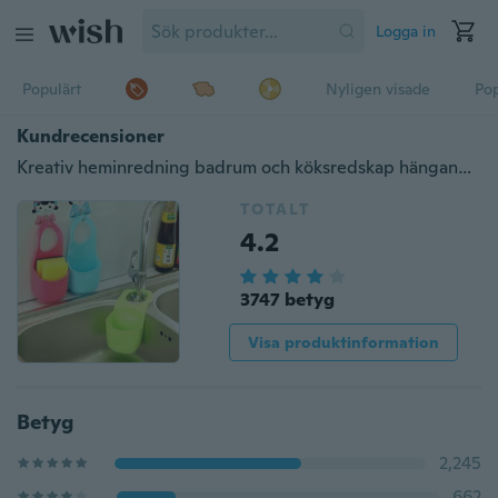
Logga in
Populärt
Nyligen visade
Pop
Kundrecensioner
Kreativ heminredning badrum och köksredskap hängande låda
TOTALT
4.2
3747 betyg
Visa produktinformation
Betyg
2,245
662