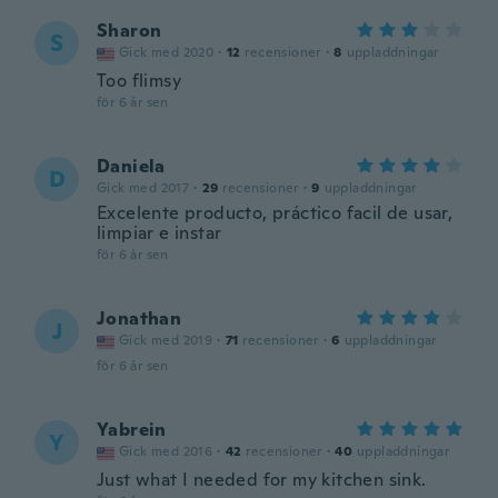
Sharon
S
Gick med 2020
·
12
recensioner
·
8
uppladdningar
Too flimsy
för 6 år sen
Daniela
D
Gick med 2017
·
29
recensioner
·
9
uppladdningar
Excelente producto, práctico facil de usar,
limpiar e instar
för 6 år sen
Jonathan
J
Gick med 2019
·
71
recensioner
·
6
uppladdningar
för 6 år sen
Yabrein
Y
Gick med 2016
·
42
recensioner
·
40
uppladdningar
Just what I needed for my kitchen sink.