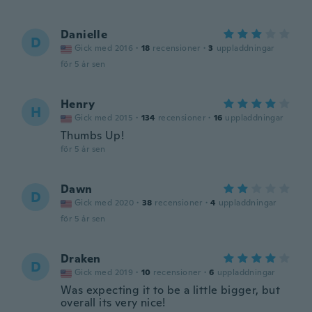
Danielle
D
Gick med 2016
·
18
recensioner
·
3
uppladdningar
för 5 år sen
Henry
H
Gick med 2015
·
134
recensioner
·
16
uppladdningar
Thumbs Up!
för 5 år sen
Dawn
D
Gick med 2020
·
38
recensioner
·
4
uppladdningar
för 5 år sen
Draken
D
Gick med 2019
·
10
recensioner
·
6
uppladdningar
Was expecting it to be a little bigger, but
overall its very nice!