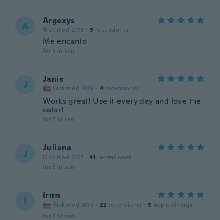
Argexys
A
Gick med 2019
·
3
recensioner
Me encanto
för 5 år sen
Janis
J
Gick med 2019
·
4
recensioner
Works great! Use it every day and love the
color!
för 5 år sen
Juliana
J
Gick med 2017
·
41
recensioner
för 5 år sen
Irma
I
Gick med 2015
·
22
recensioner
·
3
uppladdningar
för 5 år sen