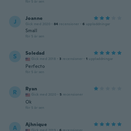
för 5 år sen
Joanne
J
Gick med 2020
·
84
recensioner
·
6
uppladdningar
Small
för 5 år sen
Soledad
S
Gick med 2018
·
3
recensioner
·
1
uppladdningar
Perfecto
för 5 år sen
Ryan
R
Gick med 2020
·
5
recensioner
Ok
för 5 år sen
Ajhnique
A
Gick med 2019
·
6
recensioner