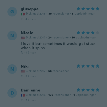
giuseppe
G
Gick med 2018
·
35
recensioner
·
3
uppladdningar
för 4 år sen
Nicole
N
Gick med 2017
·
24
recensioner
·
10
uppladdningar
I love it but sometimes it would get stuck
when it spins.
för 4 år sen
Niki
N
Gick med 2017
·
66
recensioner
för 5 år sen
Damienne
D
Gick med 2016
·
105
recensioner
·
1
uppladdningar
för 5 år sen