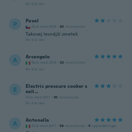
för 6 år sen
Pavel
P
Gick med 2018
·
82
recensioner
Takovej levnější zmetek
för 6 år sen
Arcangelo
A
Gick med 2018
·
32
recensioner
för 6 år sen
Electric pressure cooker s
E
eali...
Gick med 2017
·
10
recensioner
för 6 år sen
Antonella
A
Gick med 2017
·
59
recensioner
·
5
uppladdningar