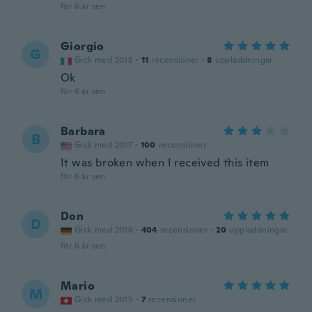
för 6 år sen
Giorgio
G
Gick med 2015
·
11
recensioner
·
8
uppladdningar
Ok
för 6 år sen
Barbara
B
Gick med 2017
·
100
recensioner
It was broken when I received this item
för 6 år sen
Don
D
Gick med 2016
·
404
recensioner
·
20
uppladdningar
för 6 år sen
Mario
M
Gick med 2015
·
7
recensioner