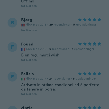
Ottimo
för 6 år sen
Bjørg
B
Gick med 2018
·
29
recensioner
·
5
uppladdningar
för 6 år sen
Fouad
F
Gick med 2019
·
9
recensioner
·
7
uppladdningar
Bien reçu merci wish
för 6 år sen
Felicia
F
Gick med 2017
·
24
recensioner
·
5
uppladdningar
Arrivato in ottime condizioni ed è perfetto
da tenere in borsa.
för 6 år sen
cinzia