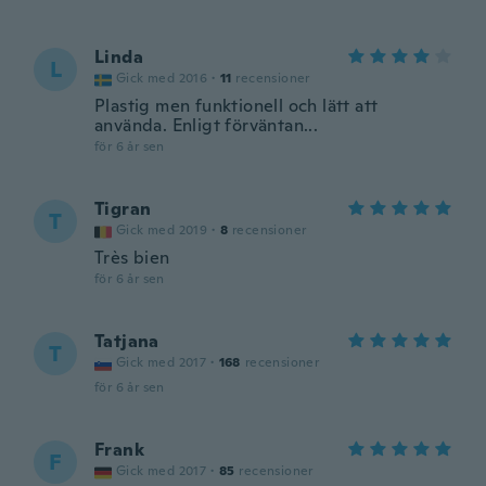
Linda
L
Gick med 2016
·
11
recensioner
Plastig men funktionell och lätt att
använda. Enligt förväntan...
för 6 år sen
Tigran
T
Gick med 2019
·
8
recensioner
Très bien
för 6 år sen
Tatjana
T
Gick med 2017
·
168
recensioner
för 6 år sen
Frank
F
Gick med 2017
·
85
recensioner