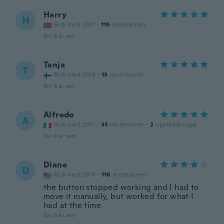
Harry
H
Gick med 2017
·
119
recensioner
för 6 år sen
Tanja
T
Gick med 2018
·
13
recensioner
för 6 år sen
Alfredo
A
Gick med 2017
·
35
recensioner
·
2
uppladdningar
för 6 år sen
Diane
D
Gick med 2018
·
116
recensioner
the button stopped working and I had to
move it manually, but worked for what I
had at the time
för 6 år sen