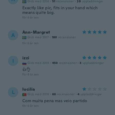
Gick med 2016
·
51
recensioner
·
20
uppladdningar
Exactly like pic, fits in your hand which
means quite big.
för 6 år sen
Ann-Margret
A
Gick med 2017
·
180
recensioner
för 6 år sen
izzi
I
Gick med 2018
·
450
recensioner
·
3
uppladdningar
👍👌
för 6 år sen
lucilia
L
Gick med 2016
·
60
recensioner
·
4
uppladdningar
Com muita pena mas veio partido
för 6 år sen