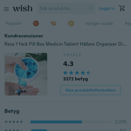
Logga in
Populärt
Nyligen visade
Pop
Kundrecensioner
Resa 7 fack Pill Box Medicin Tablett Hållare Organizer Dispenser Case
TOTALT
4.3
3272 betyg
Visa produktinformation
Betyg
2,095
614