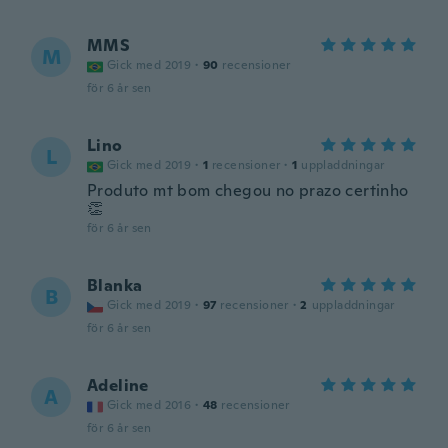
MMS
M
Gick med 2019
·
90
recensioner
för 6 år sen
Lino
L
Gick med 2019
·
1
recensioner
·
1
uppladdningar
Produto mt bom chegou no prazo certinho
👏
för 6 år sen
Blanka
B
Gick med 2019
·
97
recensioner
·
2
uppladdningar
för 6 år sen
Adeline
A
Gick med 2016
·
48
recensioner
för 6 år sen