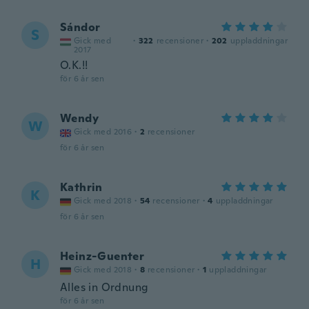
Sándor
S
Gick med
·
322
recensioner
·
202
uppladdningar
2017
O.K.!!
för 6 år sen
Wendy
W
Gick med 2016
·
2
recensioner
för 6 år sen
Kathrin
K
Gick med 2018
·
54
recensioner
·
4
uppladdningar
för 6 år sen
Heinz-Guenter
H
Gick med 2018
·
8
recensioner
·
1
uppladdningar
Alles in Ordnung
för 6 år sen