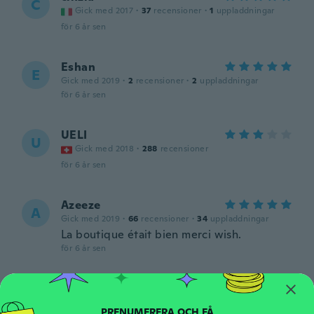
C
Gick med 2017
·
37
recensioner
·
1
uppladdningar
för 6 år sen
Eshan
E
Gick med 2019
·
2
recensioner
·
2
uppladdningar
för 6 år sen
UELI
U
Gick med 2018
·
288
recensioner
för 6 år sen
Azeeze
A
Gick med 2019
·
66
recensioner
·
34
uppladdningar
La boutique était bien merci wish.
för 6 år sen
ron
R
Gick med 2017
·
71
recensioner
·
2
uppladdningar