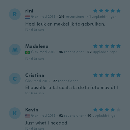
rini
R
Gick med 2018
·
216
recensioner
·
1
uppladdningar
Heel leuk en makkelijk te gebruiken.
för 6 år sen
Madalena
M
Gick med 2015
·
96
recensioner
·
52
uppladdningar
för 6 år sen
Cristina
C
Gick med 2016
·
27
recensioner
El pastillero tal cual a la de la foto muy útil
för 6 år sen
Kevin
K
Gick med 2018
·
62
recensioner
·
10
uppladdningar
Just what I needed.
för 6 år sen