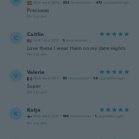
M
Gick med 2019
·
653
recensioner
·
473
uppladdningar
Preciosas
för 2 år sen
Caitlin
C
Gick med 2017
·
5
recensioner
Love these I wear them on my date nights
för 2 år sen
Valerie
V
Gick med 2017
·
95
recensioner
·
56
uppladdningar
Super
för 2 år sen
Katja
K
Gick med 2021
·
188
recensioner
·
1
uppladdningar
för 2 år sen