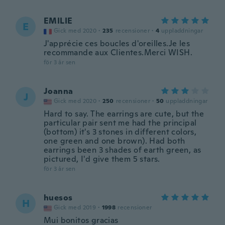
EMILIE
E
Gick med 2020
·
235
recensioner
·
4
uppladdningar
J'apprécie ces boucles d'oreilles.Je les
recommande aux Clientes.Merci WISH.
för 3 år sen
Joanna
J
Gick med 2020
·
250
recensioner
·
50
uppladdningar
Hard to say. The earrings are cute, but the
particular pair sent me had the principal
(bottom) it's 3 stones in different colors,
one green and one brown). Had both
earrings been 3 shades of earth green, as
pictured, I'd give them 5 stars.
för 3 år sen
huesos
H
Gick med 2019
·
1998
recensioner
Mui bonitos gracias