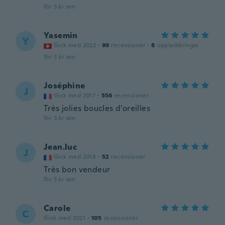
för 3 år sen
Yasemin
Y
Gick med 2022
·
99
recensioner
·
8
uppladdningar
för 3 år sen
Joséphine
J
Gick med 2017
·
556
recensioner
Très jolies boucles d'oreilles
för 3 år sen
Jean.luc
J
Gick med 2018
·
52
recensioner
Très bon vendeur
för 3 år sen
Carole
C
Gick med 2021
·
105
recensioner