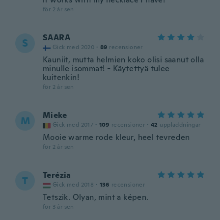
för 2 år sen
SAARA
S
Gick med 2020
·
89
recensioner
Kauniit, mutta helmien koko olisi saanut olla
minulle isommat! - Käytettyä tulee
kuitenkin!
för 2 år sen
Mieke
M
Gick med 2017
·
109
recensioner
·
42
uppladdningar
Mooie warme rode kleur, heel tevreden
för 2 år sen
Terézia
T
Gick med 2018
·
136
recensioner
Tetszik. Olyan, mint a képen.
för 3 år sen