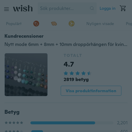
Logga in
Populärt
Nyligen visade
Pop
Kundrecensioner
Nytt mode 6mm + 8mm + 10mm droppörhängen för kvinnor naturliga tigerögonpärlor sten dingla långa damörhängen smycken
TOTALT
4.7
2819 betyg
Visa produktinformation
Betyg
2,201
401