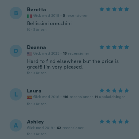
Beretta
B
Gick med 2018
·
3
recensioner
Bellissimi orecchini
för 3 år sen
Deanna
D
Gick med 2023
·
18
recensioner
Hard to find elsewhere but the price is
great!! I'm very pleased.
för 3 år sen
Laura
L
Gick med 2016
·
116
recensioner
·
11
uppladdningar
för 3 år sen
Ashley
A
Gick med 2019
·
62
recensioner
för 3 år sen