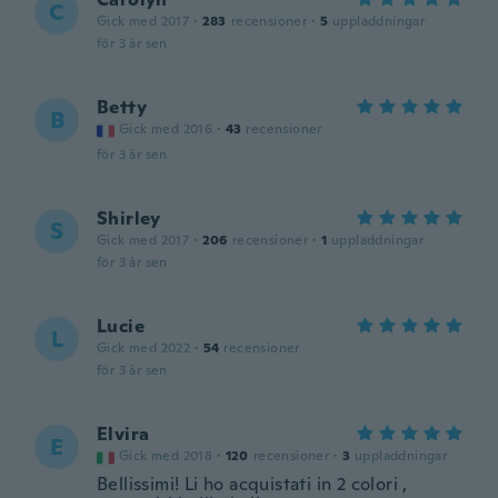
C
Gick med 2017
·
283
recensioner
·
5
uppladdningar
för 3 år sen
Betty
B
Gick med 2016
·
43
recensioner
för 3 år sen
Shirley
S
Gick med 2017
·
206
recensioner
·
1
uppladdningar
för 3 år sen
Lucie
L
Gick med 2022
·
54
recensioner
för 3 år sen
Elvira
E
Gick med 2018
·
120
recensioner
·
3
uppladdningar
Bellissimi! Li ho acquistati in 2 colori ,