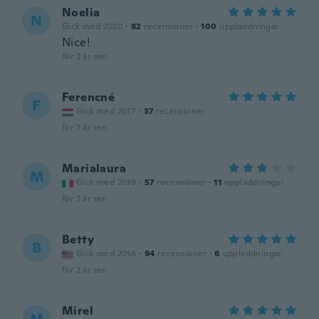
Noelia
N
Gick med 2020
·
82
recensioner
·
100
uppladdningar
Nice!
för 2 år sen
Ferencné
F
Gick med 2017
·
37
recensioner
för 2 år sen
Marialaura
M
Gick med 2019
·
57
recensioner
·
11
uppladdningar
för 2 år sen
Betty
B
Gick med 2016
·
94
recensioner
·
6
uppladdningar
för 2 år sen
Mirel