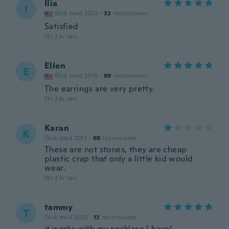
Ilia
I
Gick med 2022
·
32
recensioner
Satisfied
för 2 år sen
Ellen
E
Gick med 2019
·
89
recensioner
The earrings are very pretty.
för 2 år sen
Karan
K
Gick med 2017
·
68
recensioner
These are not stones, they are cheap
plastic crap that only a little kid would
wear.
för 2 år sen
tammy
T
Gick med 2022
·
12
recensioner
it works with my necklace I have!