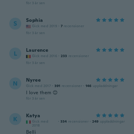
för 3 år sen
Sophia
S
Gick med 2019
·
7
recensioner
för 3 år sen
Laurence
L
Gick med 2016
·
233
recensioner
för 3 år sen
Nyree
N
Gick med 2017
·
391
recensioner
·
146
uppladdningar
I love them 😊
för 3 år sen
Katya
K
Gick med
·
334
recensioner
·
249
uppladdningar
2018
Belli