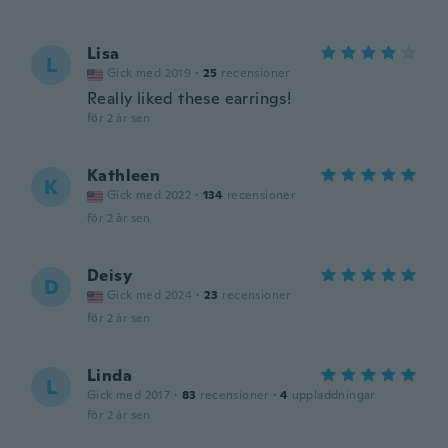
Lisa
L
Gick med 2019
·
25
recensioner
Really liked these earrings!
för 2 år sen
Kathleen
K
Gick med 2022
·
134
recensioner
för 2 år sen
Deisy
D
Gick med 2024
·
23
recensioner
för 2 år sen
Linda
L
Gick med 2017
·
83
recensioner
·
4
uppladdningar
för 2 år sen