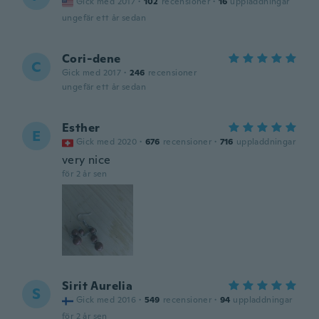
Gick med 2017
·
102
recensioner
·
16
uppladdningar
ungefär ett år sedan
Cori-dene
C
Gick med 2017
·
246
recensioner
ungefär ett år sedan
Esther
E
Gick med 2020
·
676
recensioner
·
716
uppladdningar
very nice
för 2 år sen
Sirit Aurelia
S
Gick med 2016
·
549
recensioner
·
94
uppladdningar
för 2 år sen