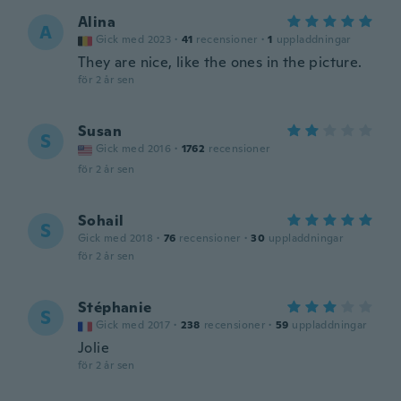
Alina
A
Gick med 2023
·
41
recensioner
·
1
uppladdningar
They are nice, like the ones in the picture.
för 2 år sen
Susan
S
Gick med 2016
·
1762
recensioner
för 2 år sen
Sohail
S
Gick med 2018
·
76
recensioner
·
30
uppladdningar
för 2 år sen
Stéphanie
S
Gick med 2017
·
238
recensioner
·
59
uppladdningar
Jolie
för 2 år sen