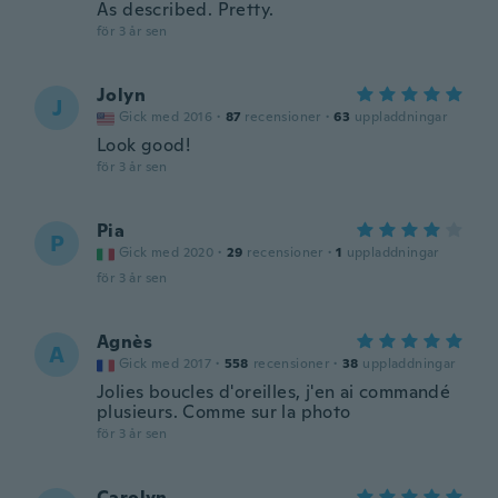
As described. Pretty.
för 3 år sen
Jolyn
J
Gick med 2016
·
87
recensioner
·
63
uppladdningar
Look good!
för 3 år sen
Pia
P
Gick med 2020
·
29
recensioner
·
1
uppladdningar
för 3 år sen
Agnès
A
Gick med 2017
·
558
recensioner
·
38
uppladdningar
Jolies boucles d'oreilles, j'en ai commandé
plusieurs. Comme sur la photo
för 3 år sen
Carolyn