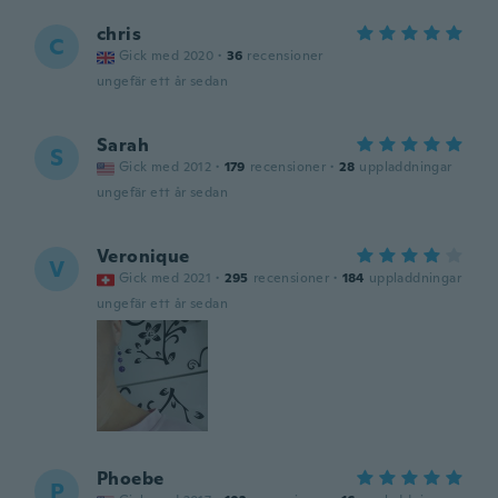
chris
C
Gick med 2020
·
36
recensioner
ungefär ett år sedan
Sarah
S
Gick med 2012
·
179
recensioner
·
28
uppladdningar
ungefär ett år sedan
Veronique
V
Gick med 2021
·
295
recensioner
·
184
uppladdningar
ungefär ett år sedan
Phoebe
P