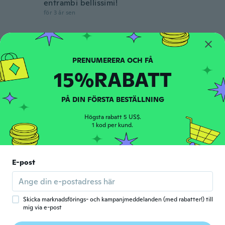
entrambi bellissimi!
för 3 år sen
Barbara
B
Gick med 2020
·
378
recensioner
·
39
uppladdningar
Perfect color I think they called it Lapis?
15%RABATT
för 3 år sen
PÅ DIN FÖRSTA BESTÄLLNING
Dorota
D
Gick med 2015
·
104
recensioner
·
58
uppladdningar
Högsta rabatt 5 US$.
Pretty
1 kod per kund.
för 3 år sen
E-post
Amber
A
Gick med 2016
·
40
recensioner
·
9
uppladdningar
för 3 år sen
Skicka marknadsförings- och kampanjmeddelanden (med rabatter!) till
mig via e-post
Catherine
C
Gick med 2017
·
11
recensioner
·
2
uppladdningar