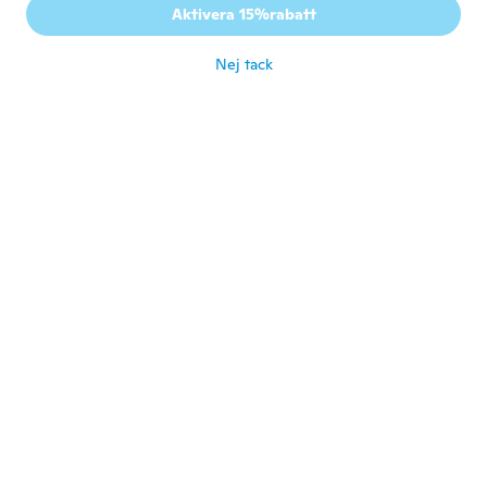
Aktivera 15%rabatt
never recieved it
för 3 år sen
Nej tack
martine
M
Gick med 2019
·
19
recensioner
·
5
uppladdningar
för 3 år sen
Jackie
J
Gick med 2019
·
36
recensioner
Good earrings, as described. Very happy
för 3 år sen
Martine
M
Gick med 2017
·
464
recensioner
·
365
uppladdningar
Très jolies, merci wish
för 3 år sen
Agnès