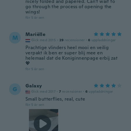
nicely folded and papered. Can't wait to
go through the process of opening the
wings!
för 5 år sen
Mariëlle
M
Gick med 2015
·
29
recensioner
·
6
uppladdningar
Prachtige vlinders heel mooi en veilig
verpakt ik ben er super blij mee en
helemaal dat de Koniginnenpage erbij zat
💖
för 5 år sen
Galaxy
G
Gick med 2017
·
7
recensioner
·
6
uppladdningar
Small butterflies, real, cute
för 5 år sen