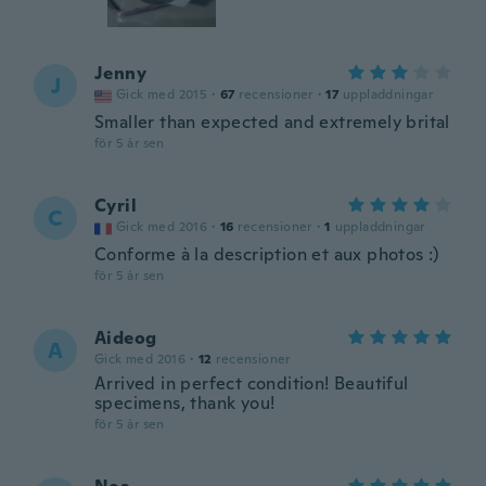
Jenny
J
Gick med 2015
·
67
recensioner
·
17
uppladdningar
Smaller than expected and extremely brital
för 5 år sen
Cyril
C
Gick med 2016
·
16
recensioner
·
1
uppladdningar
Conforme à la description et aux photos :)
för 5 år sen
Aideog
A
Gick med 2016
·
12
recensioner
Arrived in perfect condition! Beautiful
specimens, thank you!
för 5 år sen