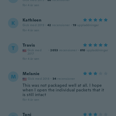
Gick med 2015
·
88
recensioner
för 4 år sen
Kathleen
K
Gick med 2019
·
42
recensioner
·
19
uppladdningar
för 4 år sen
Travis
T
Gick med
·
2053
recensioner
·
610
uppladdningar
2017
för 4 år sen
Melanie
M
Gick med 2018
·
34
recensioner
This was not packaged well at all. I hope
when I open the individual packets that it
is still intact
för 4 år sen
Toni