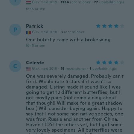
Gick med 2019
·
1334
recensioner
·
27
uppladdningar
för 5 år sen
Patrick
P
Gick med 2018
·
3
recensioner
One buterfly came with a broke wing
för 5 år sen
Celeste
C
Gick med 2019
·
18
recensioner
·
1
uppladdningar
One was severely damaged. Probably can't
fix it. Would rate 5 stars if it wasn't so
damaged. Listing made it sound like I was
going to get 12 different butterflies, but I
got mostly pairs (not complaining about
that though!! Will make for a great shadow
box.) Will consider buying again. Happy to
say that I got some non native species, one
was from Russia and another from China.
Haven't ID'd the others yet, but I got some
very lovely specimens. All butterflies were