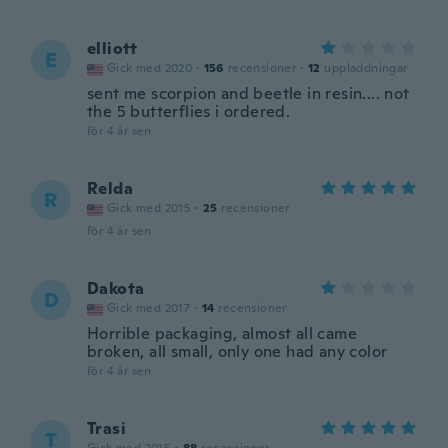
elliott
E
Gick med 2020
·
156
recensioner
·
12
uppladdningar
sent me scorpion and beetle in resin.... not
the 5 butterflies i ordered.
för 4 år sen
Relda
R
Gick med 2015
·
25
recensioner
för 4 år sen
Dakota
D
Gick med 2017
·
14
recensioner
Horrible packaging, almost all came
broken, all small, only one had any color
för 4 år sen
Trasi
T