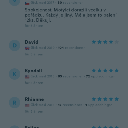
V
Gick med 2017
·
30
recensioner
Spokojenost. Motýlci dorazili vcelku v
pořádku. Každý je jiný. Měla jsem to balení
12ks. Děkuji.
för 5 år sen
David
D
Gick med 2019
·
104
recensioner
för 5 år sen
Kyndall
K
Gick med 2015
·
95
recensioner
·
72
uppladdningar
för 5 år sen
Rhianne
R
Gick med 2015
·
12
recensioner
·
1
uppladdningar
för 5 år sen
Felipe