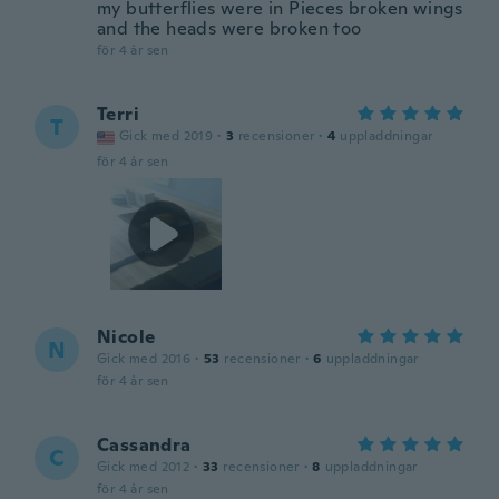
my butterflies were in Pieces broken wings
and the heads were broken too
för 4 år sen
Terri
T
Gick med 2019
·
3
recensioner
·
4
uppladdningar
för 4 år sen
Nicole
N
Gick med 2016
·
53
recensioner
·
6
uppladdningar
för 4 år sen
Cassandra
C
Gick med 2012
·
33
recensioner
·
8
uppladdningar
för 4 år sen