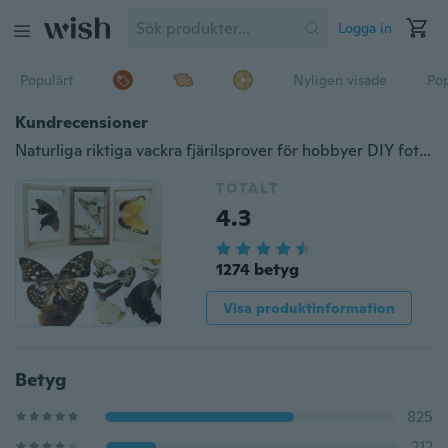
Logga in
Populärt
Nyligen visade
Pop
Kundrecensioner
Naturliga riktiga vackra fjärilsprover för hobbyer DIY fotoram eller hem DIY ect
TOTALT
4.3
1274 betyg
Visa produktinformation
Betyg
825
212