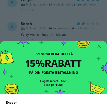
F
Gick med 2020
·
67
recensioner
·
28
uppladdningar
för 5 år sen
Sarah
S
Gick med 2019
·
20
recensioner
·
4
uppladdningar
Why were they all folded:(
för 5 år sen
Misty
M
Gick med 2018
·
23
recensioner
·
12
uppladdningar
15%RABATT
för 5 år sen
PÅ DIN FÖRSTA BESTÄLLNING
Jose
J
Högsta rabatt 5 US$.
Gick med 2018
·
180
recensioner
·
4
uppladdningar
1 kod per kund.
items come folded so they required
hydrating and then opening which leads to
possible damage. Items are nice though
and arrived in good condition. You can buy
E-post
specimens already open for easier