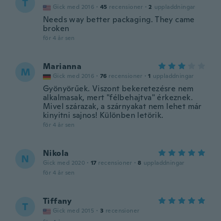
T
Gick med 2016
·
45
recensioner
·
2
uppladdningar
Needs way better packaging. They came
broken
för 4 år sen
Marianna
M
Gick med 2016
·
76
recensioner
·
1
uppladdningar
Gyönyörűek. Viszont bekeretezésre nem
alkalmasak, mert "félbehajtva" érkeznek.
Mivel szárazak, a szárnyakat nem lehet már
kinyitni sajnos! Különben letörik.
för 4 år sen
Nikola
N
Gick med 2020
·
17
recensioner
·
8
uppladdningar
för 4 år sen
Tiffany
T
Gick med 2015
·
3
recensioner