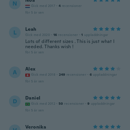
Noa
N
Gick med 2017
·
4
recensioner
för 5 år sen
Leah
L
Gick med 2020
·
16
recensioner
·
1
uppladdningar
Lots of different sizes . This is just what I
needed. Thanks wish !
för 5 år sen
Alex
A
Gick med 2018
·
249
recensioner
·
6
uppladdningar
för 5 år sen
Daniel
D
Gick med 2012
·
50
recensioner
·
9
uppladdningar
för 5 år sen
Veronika