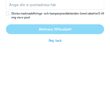
mounting on Wish from other vendors to
avoid the issues.
för 5 år sen
Skicka marknadsförings- och kampanjmeddelanden (med rabatter!) till
mig via e-post
Kristy
K
Aktivera 15%rabatt
Gick med 2020
·
110
recensioner
·
1
uppladdningar
för 5 år sen
Nej tack
Diane
D
Gick med 2019
·
50
recensioner
·
1
uppladdningar
Beau papillons mais malheureusement deux
de briser
för 5 år sen
Micheline
M
Gick med 2017
·
16
recensioner
·
4
uppladdningar
Excellent variety of butterflies, they
arrived in good condition (minimal pieces
missing).
för 5 år sen