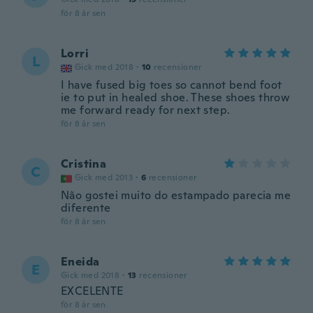
för 8 år sen
Lorri
L
Gick med 2018
·
10
recensioner
I have fused big toes so cannot bend foot
ie to put in healed shoe. These shoes throw
me forward ready for next step.
för 8 år sen
Cristina
C
Gick med 2013
·
6
recensioner
Não gostei muito do estampado parecia me
diferente
för 8 år sen
Eneida
E
Gick med 2018
·
13
recensioner
EXCELENTE
för 8 år sen