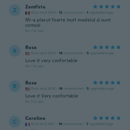
Zamfiriu
Z
Gick med 2019
·
12
recensioner
·
1
uppladdningar
Mi-a placut foarte mult modelul si sunt
comozi
för 7 år sen
Rosa
R
Gick med 2016
·
18
recensioner
·
5
uppladdningar
Love it very confortable
för 7 år sen
Rosa
R
Gick med 2016
·
18
recensioner
·
5
uppladdningar
Love it Very confortable
för 7 år sen
Caroline
C
Gick med 2017
·
18
recensioner
·
7
uppladdningar