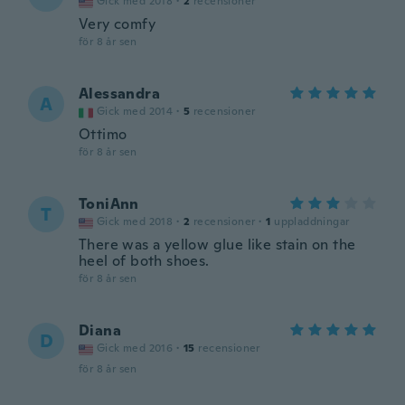
Gick med 2018
·
2
recensioner
Very comfy
för 8 år sen
Alessandra
A
Gick med 2014
·
5
recensioner
Ottimo
för 8 år sen
ToniAnn
T
Gick med 2018
·
2
recensioner
·
1
uppladdningar
There was a yellow glue like stain on the
heel of both shoes.
för 8 år sen
Diana
D
Gick med 2016
·
15
recensioner
för 8 år sen