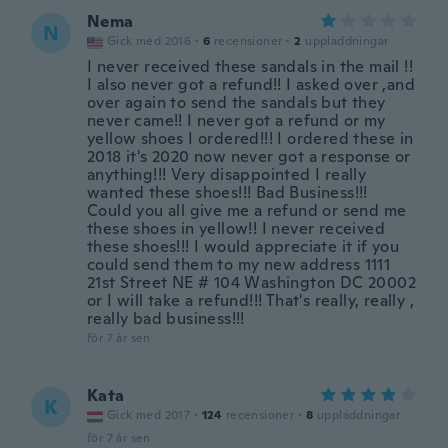
Nema
N
Gick med 2016
·
6
recensioner
·
2
uppladdningar
I never received these sandals in the mail !!
I also never got a refund!! I asked over ,and
over again to send the sandals but they
never came!! I never got a refund or my
yellow shoes I ordered!!! I ordered these in
2018 it's 2020 now never got a response or
anything!!! Very disappointed I really
wanted these shoes!!! Bad Business!!!
Could you all give me a refund or send me
these shoes in yellow!! I never received
these shoes!!! I would appreciate it if you
could send them to my new address 1111
21st Street NE # 104 Washington DC 20002
or I will take a refund!!! That's really, really ,
really bad business!!!
för 7 år sen
Kata
K
Gick med 2017
·
124
recensioner
·
8
uppladdningar
för 7 år sen