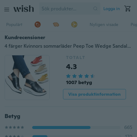
Logga in
Populärt
Nyligen visade
Pop
Kundrecensioner
4 färger Kvinnors sommarläder Peep Toe Wedge Sandaler Platform Shake Shoes
TOTALT
4.3
1007 betyg
Visa produktinformation
Betyg
665
170