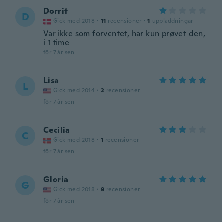
Dorrit
D
Gick med 2018
·
11
recensioner
·
1
uppladdningar
Var ikke som forventet, har kun prøvet den,
i 1 time
för 7 år sen
Lisa
L
Gick med 2014
·
2
recensioner
för 7 år sen
Cecilia
C
Gick med 2018
·
1
recensioner
för 7 år sen
Gloria
G
Gick med 2018
·
9
recensioner
för 7 år sen