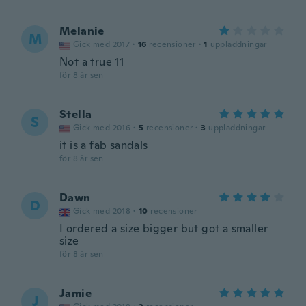
Melanie
M
Gick med 2017
·
16
recensioner
·
1
uppladdningar
Not a true 11
för 8 år sen
Stella
S
Gick med 2016
·
5
recensioner
·
3
uppladdningar
it is a fab sandals
för 8 år sen
Dawn
D
Gick med 2018
·
10
recensioner
I ordered a size bigger but got a smaller
size
för 8 år sen
Jamie
J