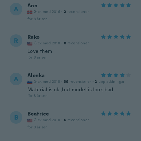
Ann
A
Gick med 2016
·
2
recensioner
för 8 år sen
Rako
R
Gick med 2018
·
8
recensioner
Love them
för 8 år sen
Alenka
A
Gick med 2018
·
39
recensioner
·
2
uppladdningar
Material is ok ,but model is look bad
för 8 år sen
Beatrice
B
Gick med 2018
·
6
recensioner
för 8 år sen