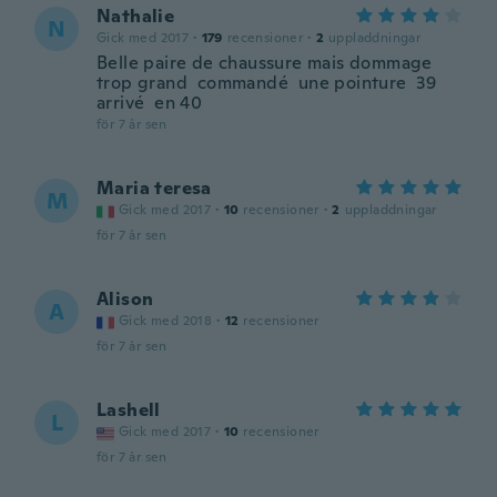
Nathalie
N
Gick med 2017
·
179
recensioner
·
2
uppladdningar
Belle paire de chaussure mais dommage
trop grand commandé une pointure 39
arrivé en 40
för 7 år sen
Maria teresa
M
Gick med 2017
·
10
recensioner
·
2
uppladdningar
för 7 år sen
Alison
A
Gick med 2018
·
12
recensioner
för 7 år sen
Lashell
L
Gick med 2017
·
10
recensioner
för 7 år sen