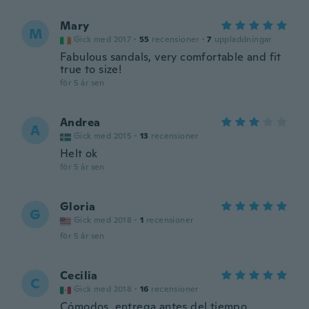
Mary
M
Gick med 2017
·
55
recensioner
·
7
uppladdningar
Fabulous sandals, very comfortable and fit
true to size!
för 5 år sen
Andrea
A
Gick med 2015
·
13
recensioner
Helt ok
för 5 år sen
Gloria
G
Gick med 2018
·
1
recensioner
för 5 år sen
Cecilia
C
Gick med 2018
·
16
recensioner
Cómodos, entrega antes del tiempo