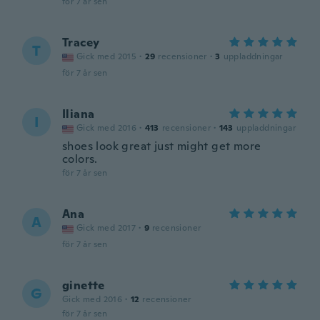
för 7 år sen
Tracey
T
Gick med 2015
·
29
recensioner
·
3
uppladdningar
för 7 år sen
Iliana
I
Gick med 2016
·
413
recensioner
·
143
uppladdningar
shoes look great just might get more
colors.
för 7 år sen
Ana
A
Gick med 2017
·
9
recensioner
för 7 år sen
ginette
G
Gick med 2016
·
12
recensioner
för 7 år sen