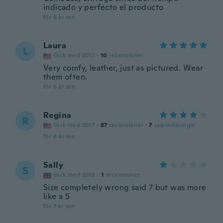
indicado y perfecto el producto
för 6 år sen
Laura
L
Gick med 2017
·
10
recensioner
Very comfy, leather, just as pictured. Wear
them often.
för 6 år sen
Regina
R
Gick med 2017
·
87
recensioner
·
7
uppladdningar
för 6 år sen
Sally
S
Gick med 2018
·
1
recensioner
Size completely wrong said 7 but was more
like a 5
för 7 år sen