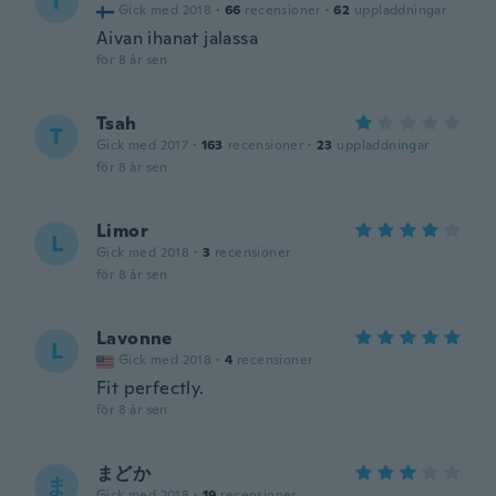
T
Gick med 2018
·
66
recensioner
·
62
uppladdningar
Aivan ihanat jalassa
för 8 år sen
Tsah
T
Gick med 2017
·
163
recensioner
·
23
uppladdningar
för 8 år sen
Limor
L
Gick med 2018
·
3
recensioner
för 8 år sen
Lavonne
L
Gick med 2018
·
4
recensioner
Fit perfectly.
för 8 år sen
まどか
ま
Gick med 2018
·
19
recensioner