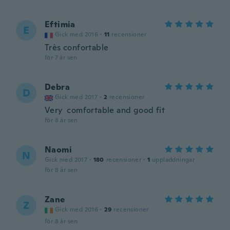
Eftimia
E
Gick med 2016
·
11
recensioner
Très confortable
för 7 år sen
Debra
D
Gick med 2017
·
2
recensioner
Very comfortable and good fit
för 8 år sen
Naomi
N
Gick med 2017
·
180
recensioner
·
1
uppladdningar
för 8 år sen
Zane
Z
Gick med 2016
·
29
recensioner
för 8 år sen