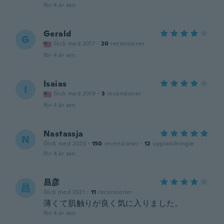
för 4 år sen
Gerald
G
Gick med 2017
·
20
recensioner
för 4 år sen
Isaias
I
Gick med 2019
·
3
recensioner
för 4 år sen
Nastassja
N
Gick med 2020
·
150
recensioner
·
12
uppladdningar
för 4 år sen
昌彦
昌
Gick med 2021
·
11
recensioner
薄くて肌触りが良く気に入りました。
för 4 år sen