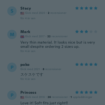
Stacy
S
Gick med 2020
·
2
recensioner
för 4 år sen
Mark
M
Gick med 2017
·
22
recensioner
Very thin material. It looks nice but is very
small despite ordering 2 sizes up.
för 4 år sen
poko
P
Gick med 2021
·
8
recensioner
スケスケです
för 4 år sen
Princess
P
Gick med 2018
·
26
recensioner
·
1
uppladdningar
Love it! Soft fits just right!!