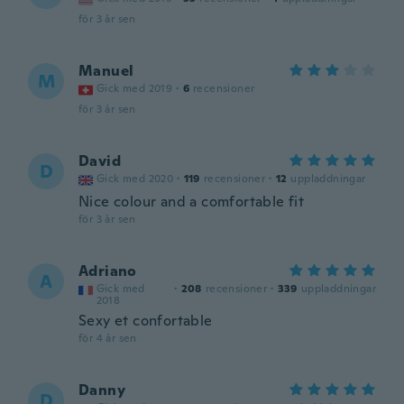
för 3 år sen
Manuel
M
Gick med 2019
·
6
recensioner
för 3 år sen
David
D
Gick med 2020
·
119
recensioner
·
12
uppladdningar
Nice colour and a comfortable fit
för 3 år sen
Adriano
A
Gick med
·
208
recensioner
·
339
uppladdningar
2018
Sexy et confortable
för 4 år sen
Danny
D