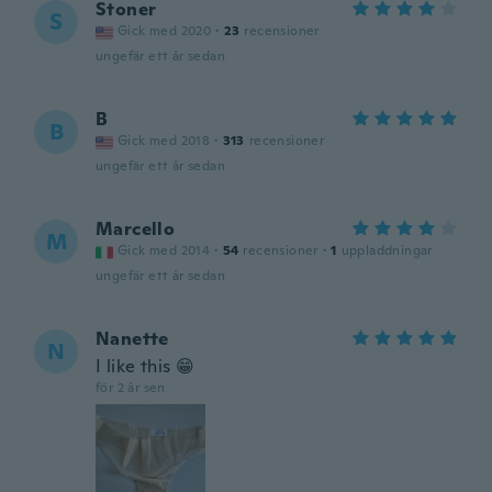
Stoner
S
Gick med 2020
·
23
recensioner
ungefär ett år sedan
B
B
Gick med 2018
·
313
recensioner
ungefär ett år sedan
Marcello
M
Gick med 2014
·
54
recensioner
·
1
uppladdningar
ungefär ett år sedan
Nanette
N
I like this 😁
för 2 år sen