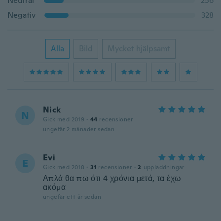
Neutral
256
Negativ
328
Alla
Bild
Mycket hjälpsamt
Nick
N
Gick med 2019
·
44
recensioner
ungefär 2 månader sedan
Evi
E
Gick med 2018
·
31
recensioner
·
2
uppladdningar
Απλά θα πω ότι 4 χρόνια μετά, τα έχω
ακόμα
ungefär ett år sedan