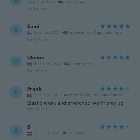
Gick med 2020
·
68
recensioner
för 2 år sen
Sami
S
Gick med 2021
·
66
recensioner
·
1
uppladdningar
för 2 år sen
Ukeme
U
Gick med 2020
·
132
recensioner
för 2 år sen
Frank
F
Gick med 2019
·
70
recensioner
·
1
uppladdningar
Elastic weak and stretched won't stay up
för 3 år sen
B
B
Gick med 2021
·
45
recensioner