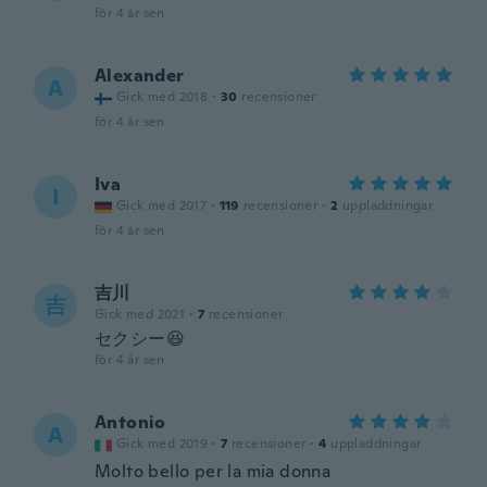
för 4 år sen
Alexander
A
Gick med 2018
·
30
recensioner
för 4 år sen
Iva
I
Gick med 2017
·
119
recensioner
·
2
uppladdningar
för 4 år sen
吉川
吉
Gick med 2021
·
7
recensioner
セクシー😆
för 4 år sen
Antonio
A
Gick med 2019
·
7
recensioner
·
4
uppladdningar
Molto bello per la mia donna