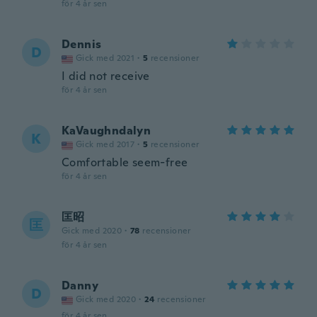
för 4 år sen
Dennis
D
Gick med 2021
·
5
recensioner
I did not receive
för 4 år sen
KaVaughndalyn
K
Gick med 2017
·
5
recensioner
Comfortable seem-free
för 4 år sen
匡昭
匡
Gick med 2020
·
78
recensioner
för 4 år sen
Danny
D
Gick med 2020
·
24
recensioner
för 4 år sen