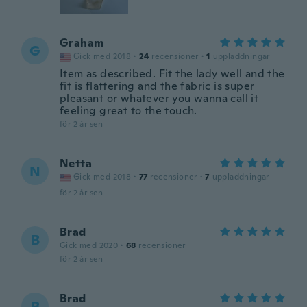
Graham
G
Gick med 2018
·
24
recensioner
·
1
uppladdningar
Item as described. Fit the lady well and the
fit is flattering and the fabric is super
pleasant or whatever you wanna call it
feeling great to the touch.
för 2 år sen
Netta
N
Gick med 2018
·
77
recensioner
·
7
uppladdningar
för 2 år sen
Brad
B
Gick med 2020
·
68
recensioner
för 2 år sen
Brad
B