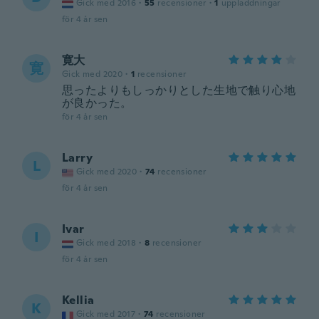
Gick med 2016
·
55
recensioner
·
1
uppladdningar
för 4 år sen
寛大
寛
Gick med 2020
·
1
recensioner
思ったよりもしっかりとした生地で触り心地
が良かった。
för 4 år sen
Larry
L
Gick med 2020
·
74
recensioner
för 4 år sen
Ivar
I
Gick med 2018
·
8
recensioner
för 4 år sen
Kellia
K
Gick med 2017
·
74
recensioner