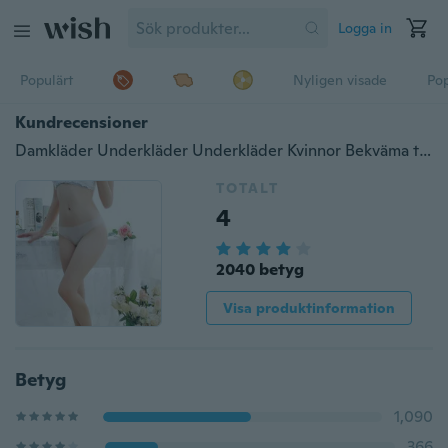
Logga in
Populärt
Nyligen visade
Pop
Kundrecensioner
Damkläder Underkläder Underkläder Kvinnor Bekväma trosor Spets Sexiga underkläder Calcinhas Vs Bikini Dam Bragas Tanga
TOTALT
4
2040 betyg
Visa produktinformation
Betyg
1,090
366