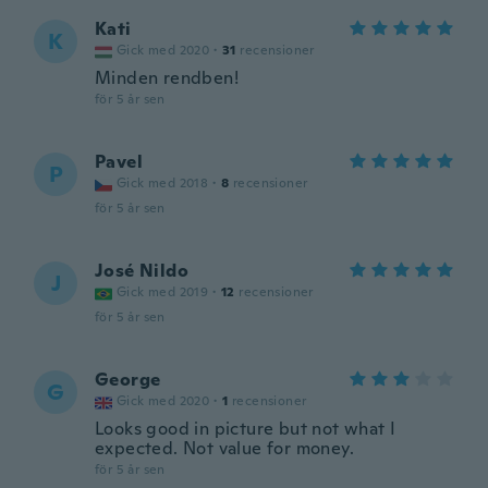
Kati
K
Gick med 2020
·
31
recensioner
Minden rendben!
för 5 år sen
Pavel
P
Gick med 2018
·
8
recensioner
för 5 år sen
José Nildo
J
Gick med 2019
·
12
recensioner
för 5 år sen
George
G
Gick med 2020
·
1
recensioner
Looks good in picture but not what I
expected. Not value for money.
för 5 år sen