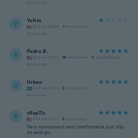
för 6 år sen
Yefim
Y
Gick med 2020
·
7
recensioner
för 6 år sen
Pedro B.
P
Gick med 2017
·
19
recensioner
·
2
uppladdningar
för 6 år sen
Urban
U
Gick med 2017
·
2
recensioner
för 6 år sen
sKepTic
S
Gick med 2017
·
2
recensioner
Very convenient and comfortable just slip
on and go