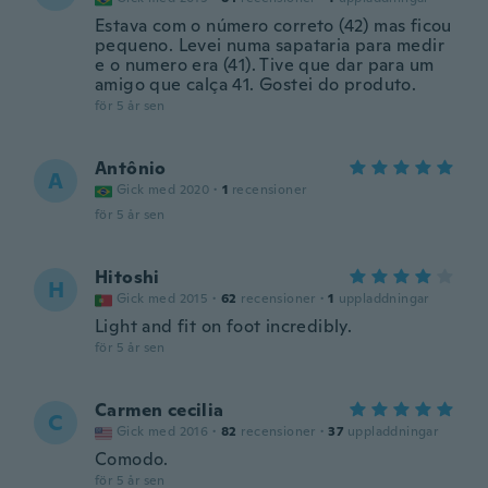
Estava com o número correto (42) mas ficou
pequeno. Levei numa sapataria para medir
e o numero era (41). Tive que dar para um
amigo que calça 41. Gostei do produto.
för 5 år sen
Antônio
A
Gick med 2020
·
1
recensioner
för 5 år sen
Hitoshi
H
Gick med 2015
·
62
recensioner
·
1
uppladdningar
Light and fit on foot incredibly.
för 5 år sen
Carmen cecilia
C
Gick med 2016
·
82
recensioner
·
37
uppladdningar
Comodo.
för 5 år sen