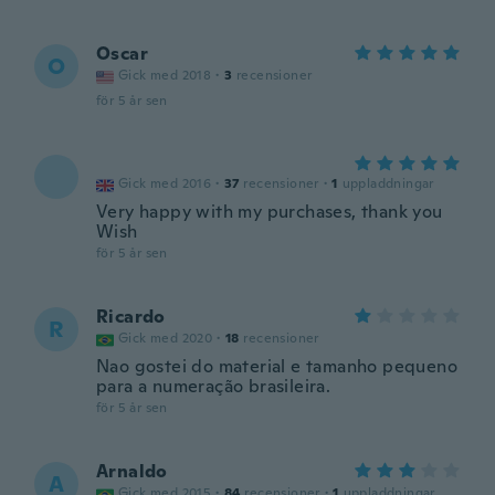
Oscar
O
Gick med 2018
·
3
recensioner
för 5 år sen
Gick med 2016
·
37
recensioner
·
1
uppladdningar
Very happy with my purchases, thank you
Wish
för 5 år sen
Ricardo
R
Gick med 2020
·
18
recensioner
Nao gostei do material e tamanho pequeno
para a numeração brasileira.
för 5 år sen
Arnaldo
A
Gick med 2015
·
84
recensioner
·
1
uppladdningar