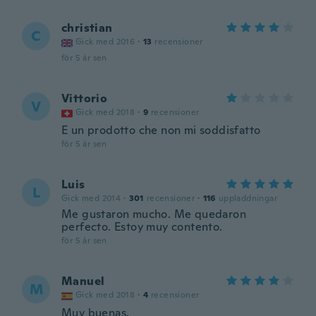
christian
C
Gick med 2016
·
13
recensioner
för 5 år sen
Vittorio
V
Gick med 2018
·
9
recensioner
E un prodotto che non mi soddisfatto
för 5 år sen
Luis
L
Gick med 2014
·
301
recensioner
·
116
uppladdningar
Me gustaron mucho. Me quedaron
perfecto. Estoy muy contento.
för 5 år sen
Manuel
M
Gick med 2018
·
4
recensioner
Muy buenas.