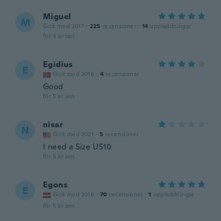
Miguel
M
Gick med 2017
·
225
recensioner
·
14
uppladdningar
för 4 år sen
Egidius
E
Gick med 2016
·
4
recensioner
Good
för 5 år sen
nisar
N
Gick med 2021
·
5
recensioner
I need a Size US10
för 5 år sen
Egons
E
Gick med 2018
·
70
recensioner
·
1
uppladdningar
för 5 år sen