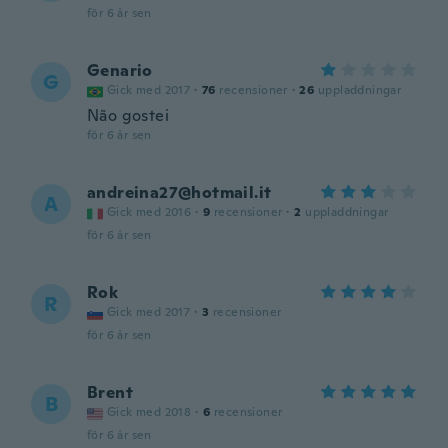
för 6 år sen
Genario
G
Gick med 2017
·
76
recensioner
·
26
uppladdningar
Não gostei
för 6 år sen
andreina27@hotmail.it
A
Gick med 2016
·
9
recensioner
·
2
uppladdningar
för 6 år sen
Rok
R
Gick med 2017
·
3
recensioner
för 6 år sen
Brent
B
Gick med 2018
·
6
recensioner
för 6 år sen