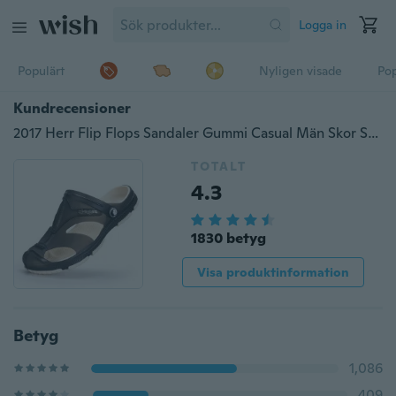
Logga in
Populärt
Nyligen visade
Pop
Kundrecensioner
2017 Herr Flip Flops Sandaler Gummi Casual Män Skor Sommarmode Strand Flip Flop Torkskor Sapatos Hembre Sapatenis Masculino
TOTALT
4.3
1830 betyg
Visa produktinformation
Betyg
1,086
409