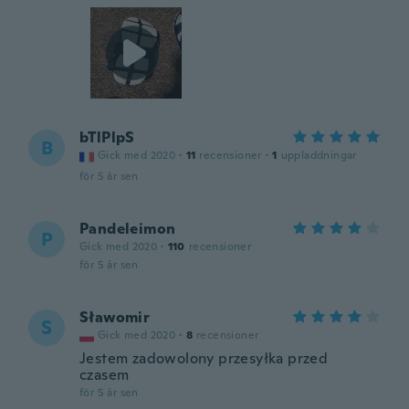
bTlPlpS
B
Gick med 2020
·
11
recensioner
·
1
uppladdningar
för 5 år sen
Pandeleimon
P
Gick med 2020
·
110
recensioner
för 5 år sen
Sławomir
S
Gick med 2020
·
8
recensioner
Jestem zadowolony przesyłka przed
czasem
för 5 år sen