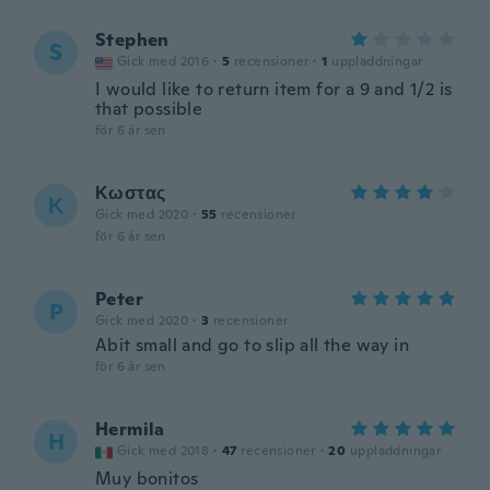
Stephen
S
Gick med 2016
·
5
recensioner
·
1
uppladdningar
I would like to return item for a 9 and 1/2 is
that possible
för 6 år sen
Κωστας
Κ
Gick med 2020
·
55
recensioner
för 6 år sen
Peter
P
Gick med 2020
·
3
recensioner
Abit small and go to slip all the way in
för 6 år sen
Hermila
H
Gick med 2018
·
47
recensioner
·
20
uppladdningar
Muy bonitos