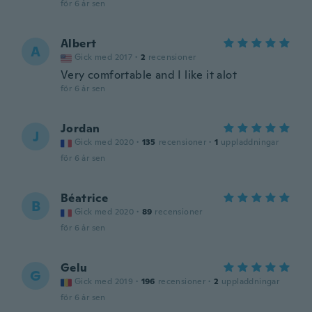
för 6 år sen
Albert
A
Gick med 2017
·
2
recensioner
Very comfortable and I like it alot
för 6 år sen
Jordan
J
Gick med 2020
·
135
recensioner
·
1
uppladdningar
för 6 år sen
Béatrice
B
Gick med 2020
·
89
recensioner
för 6 år sen
Gelu
G
Gick med 2019
·
196
recensioner
·
2
uppladdningar
för 6 år sen