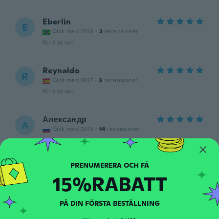
Eberlin
E
Gick med 2018
·
3
recensioner
för 6 år sen
Reynaldo
R
Gick med 2017
·
3
recensioner
för 6 år sen
Александр
А
Gick med 2019
·
14
recensioner
för 6 år sen
ron
R
15%RABATT
Gick med 2017
·
5
recensioner
för 6 år sen
PÅ DIN FÖRSTA BESTÄLLNING
Rodney