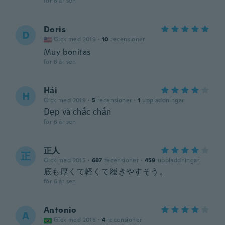
för 6 år sen
Doris
D
Gick med 2019
·
10
recensioner
Muy bonitas
för 6 år sen
Hải
H
Gick med 2019
·
5
recensioner
·
1
uppladdningar
Đẹp và chắc chắn
för 6 år sen
正人
正
Gick med 2015
·
687
recensioner
·
459
uppladdningar
底も厚くて軽くて履きやすそう。
för 6 år sen
Antonio
A
Gick med 2016
·
4
recensioner