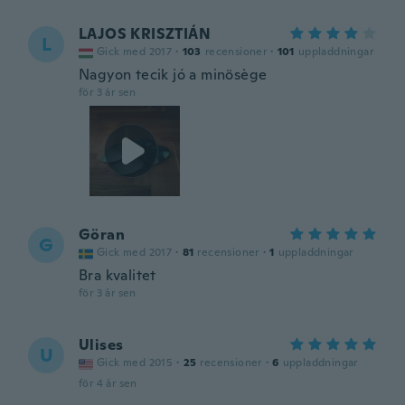
LAJOS KRISZTIÁN
L
Gick med 2017
·
103
recensioner
·
101
uppladdningar
Nagyon tecik jó a minösège
för 3 år sen
Göran
G
Gick med 2017
·
81
recensioner
·
1
uppladdningar
Bra kvalitet
för 3 år sen
Ulises
U
Gick med 2015
·
25
recensioner
·
6
uppladdningar
för 4 år sen