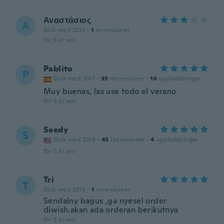
Αναστάσιος
Α
Gick med 2021
·
1
recensioner
för 5 år sen
Pablito
P
Gick med 2017
·
35
recensioner
·
10
uppladdningar
Muy buenas, las use todo el verano
för 5 år sen
Seedy
S
Gick med 2016
·
45
recensioner
·
4
uppladdningar
för 5 år sen
Tri
T
Gick med 2019
·
1
recensioner
Sendalny bagus ,ga nyesel order
diwish.akan ada orderan berikutnya
för 5 år sen