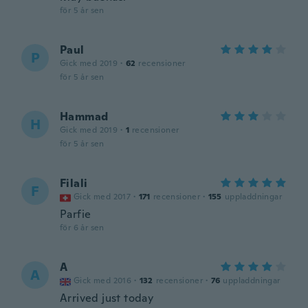
för 5 år sen
Paul
P
Gick med 2019
·
62
recensioner
för 5 år sen
Hammad
H
Gick med 2019
·
1
recensioner
för 5 år sen
Filali
F
Gick med 2017
·
171
recensioner
·
155
uppladdningar
Parfie
för 6 år sen
A
A
Gick med 2016
·
132
recensioner
·
76
uppladdningar
Arrived just today