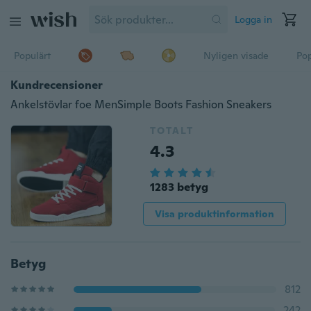
Logga in
Populärt
Nyligen visade
Pop
Kundrecensioner
Ankelstövlar foe MenSimple Boots Fashion Sneakers
TOTALT
4.3
1283 betyg
Visa produktinformation
Betyg
812
242