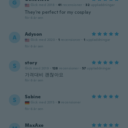
G
Gick med 2018
·
41
recensioner
·
32
uppladdningar
They're perfect for my cosplay
för 6 år sen
Adyson
A
Gick med 2020
·
1
recensioner
·
1
uppladdningar
för 6 år sen
story
S
Gick med 2019
·
128
recensioner
·
57
uppladdningar
가격대비 괜찮아요
för 6 år sen
Sabine
S
Gick med 2015
·
9
recensioner
för 6 år sen
MaxAxe