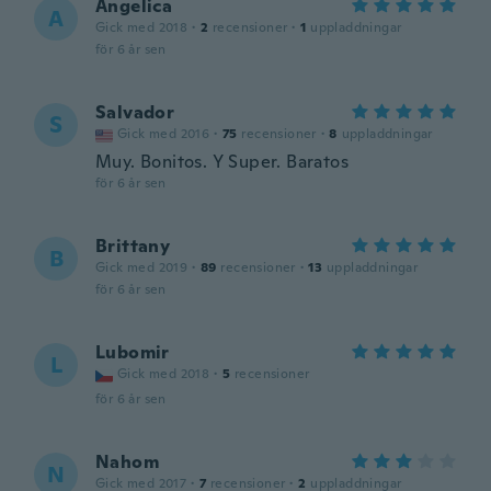
Angelica
A
Gick med 2018
·
2
recensioner
·
1
uppladdningar
för 6 år sen
Salvador
S
Gick med 2016
·
75
recensioner
·
8
uppladdningar
Muy. Bonitos. Y Super. Baratos
för 6 år sen
Brittany
B
Gick med 2019
·
89
recensioner
·
13
uppladdningar
för 6 år sen
Lubomir
L
Gick med 2018
·
5
recensioner
för 6 år sen
Nahom
N
Gick med 2017
·
7
recensioner
·
2
uppladdningar