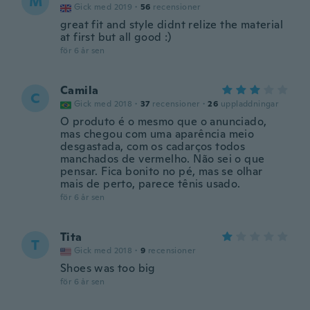
M
Gick med 2019
·
56
recensioner
great fit and style didnt relize the material
at first but all good :)
för 6 år sen
Camila
C
Gick med 2018
·
37
recensioner
·
26
uppladdningar
O produto é o mesmo que o anunciado,
mas chegou com uma aparência meio
desgastada, com os cadarços todos
manchados de vermelho. Não sei o que
pensar. Fica bonito no pé, mas se olhar
mais de perto, parece tênis usado.
för 6 år sen
Tita
T
Gick med 2018
·
9
recensioner
Shoes was too big
för 6 år sen