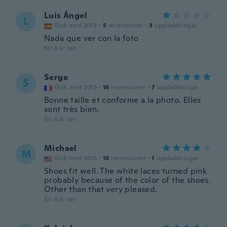
Luis Ángel
L
Gick med 2018
·
5
recensioner
·
3
uppladdningar
Nada que ver con la foto
för 6 år sen
Serge
S
Gick med 2019
·
16
recensioner
·
7
uppladdningar
Bonne taille et conforme a la photo. Elles
sont très bien.
för 6 år sen
Michael
M
Gick med 2016
·
16
recensioner
·
1
uppladdningar
Shoes fit well. The white laces turned pink
probably because of the color of the shoes.
Other than that very pleased.
för 6 år sen