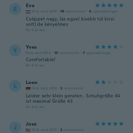
Eva
E
Gick med 2018
·
78
recensioner
·
6
uppladdningar
Csöppet nagy, (az egyel kisebb túl kicsi
volt) de kényelmes
för 5 år sen
Yves
Y
Gick med 2018
·
15
recensioner
·
7
uppladdningar
Comfortable!
för 6 år sen
Leon
L
Gick med 2018
·
2
recensioner
Leider sehr klein geraten . Schuhgröße 44
ist maximal Größe 43
för 6 år sen
Jose
J
Gick med 2019
·
2
recensioner