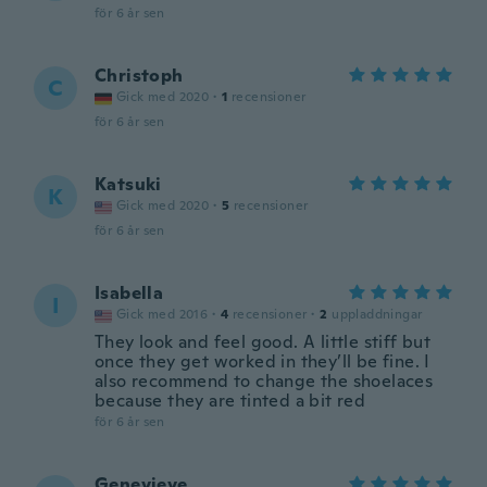
för 6 år sen
Christoph
C
Gick med 2020
·
1
recensioner
för 6 år sen
Katsuki
K
Gick med 2020
·
5
recensioner
för 6 år sen
Isabella
I
Gick med 2016
·
4
recensioner
·
2
uppladdningar
They look and feel good. A little stiff but
once they get worked in they’ll be fine. I
also recommend to change the shoelaces
because they are tinted a bit red
för 6 år sen
Genevieve