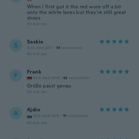
When I first got it the red wore off a bit
onto the white laces but they’re still great
shoes
för 6 år sen
Saskia
S
Gick med 2017
·
51
recensioner
för 6 år sen
Frank
F
Gick med 2019
·
42
recensioner
Größe passt genau
för 6 år sen
Ajdin
A
Gick med 2018
·
11
recensioner
för 6 år sen