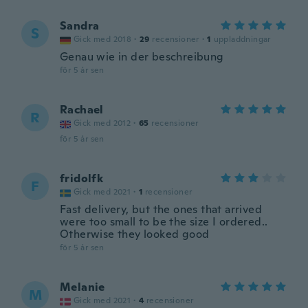
Sandra
S
Gick med 2018
·
29
recensioner
·
1
uppladdningar
Genau wie in der beschreibung
för 5 år sen
Rachael
R
Gick med 2012
·
65
recensioner
för 5 år sen
fridolfk
F
Gick med 2021
·
1
recensioner
Fast delivery, but the ones that arrived
were too small to be the size I ordered..
Otherwise they looked good
för 5 år sen
Melanie
M
Gick med 2021
·
4
recensioner