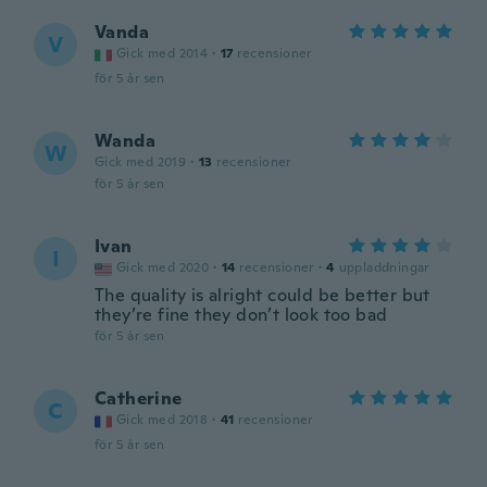
Vanda
V
Gick med 2014
·
17
recensioner
för 5 år sen
Wanda
W
Gick med 2019
·
13
recensioner
för 5 år sen
Ivan
I
Gick med 2020
·
14
recensioner
·
4
uppladdningar
The quality is alright could be better but
they’re fine they don’t look too bad
för 5 år sen
Catherine
C
Gick med 2018
·
41
recensioner
för 5 år sen