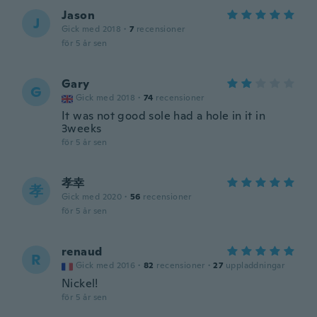
Jason
J
Gick med 2018
·
7
recensioner
för 5 år sen
Gary
G
Gick med 2018
·
74
recensioner
It was not good sole had a hole in it in
3weeks
för 5 år sen
孝幸
孝
Gick med 2020
·
56
recensioner
för 5 år sen
renaud
R
Gick med 2016
·
82
recensioner
·
27
uppladdningar
Nickel!
för 5 år sen