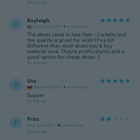
för 6 år sen
Kayleigh
K
Gick med 2018
·
1
recensioner
The shoes came in less than ~2 weeks and
the quality is great for wish! It's a bit
different than most shoes you'd buy
material wise. Theyre pretty sturdy and a
good option for cheap shoes :)
för 6 år sen
Uta
U
Gick med 2019
·
7
recensioner
Supper
för 6 år sen
Fritz
F
Gick med 2016
·
12
recensioner
för 6 år sen