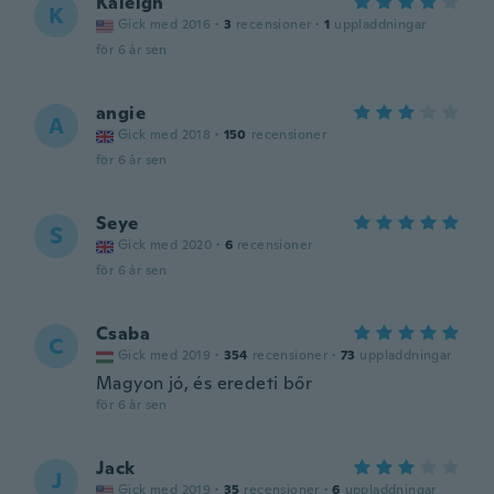
Kaleigh
K
Gick med 2016
·
3
recensioner
·
1
uppladdningar
för 6 år sen
angie
A
Gick med 2018
·
150
recensioner
för 6 år sen
Seye
S
Gick med 2020
·
6
recensioner
för 6 år sen
Csaba
C
Gick med 2019
·
354
recensioner
·
73
uppladdningar
Magyon jó, és eredeti bőr
för 6 år sen
Jack
J
Gick med 2019
·
35
recensioner
·
6
uppladdningar