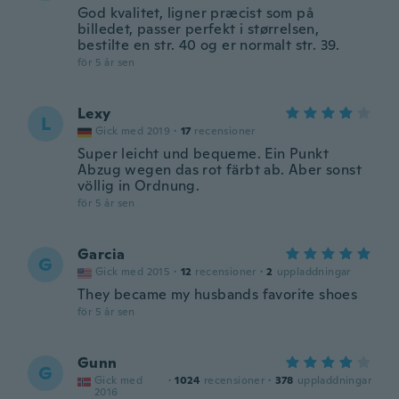
God kvalitet, ligner præcist som på
billedet, passer perfekt i størrelsen,
bestilte en str. 40 og er normalt str. 39.
för 5 år sen
Lexy
L
Gick med 2019
·
17
recensioner
Super leicht und bequeme. Ein Punkt
Abzug wegen das rot färbt ab. Aber sonst
völlig in Ordnung.
för 5 år sen
Garcia
G
Gick med 2015
·
12
recensioner
·
2
uppladdningar
They became my husbands favorite shoes
för 5 år sen
Gunn
G
Gick med
·
1024
recensioner
·
378
uppladdningar
2016