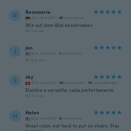
Rosemarie
R
Gick med 2017
·
85
recensioner
Wie auf dem Bild beschrieben
för 5 år sen
jen
J
Gick med 2015
·
1
recensioner
för 5 år sen
sky
S
Gick med 2016
·
55
recensioner
·
10
uppladdningar
Elastico e versatile, calza perfettamente
för 5 år sen
Helen
H
Gick med 2018
·
8
recensioner
Great color, not hard to put on chairs. Stay