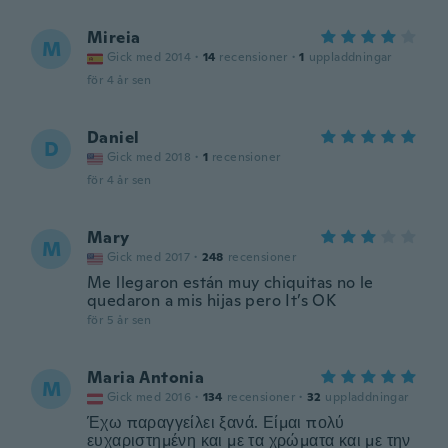
Mireia
M
Gick med 2014
·
14
recensioner
·
1
uppladdningar
för 4 år sen
Daniel
D
Gick med 2018
·
1
recensioner
för 4 år sen
Mary
M
Gick med 2017
·
248
recensioner
Me llegaron están muy chiquitas no le
quedaron a mis hijas pero It’s OK
för 5 år sen
Maria Antonia
M
Gick med 2016
·
134
recensioner
·
32
uppladdningar
Έχω παραγγείλει ξανά. Είμαι πολύ
ευχαριστημένη και με τα χρώματα και με την