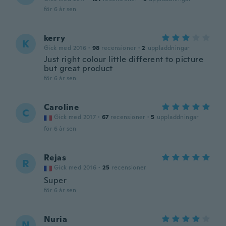
för 6 år sen
kerry
K
Gick med 2016
·
98
recensioner
·
2
uppladdningar
Just right colour little different to picture
but great product
för 6 år sen
Caroline
C
Gick med 2017
·
67
recensioner
·
5
uppladdningar
för 6 år sen
Rejas
R
Gick med 2016
·
25
recensioner
Super
för 6 år sen
Nuria
N