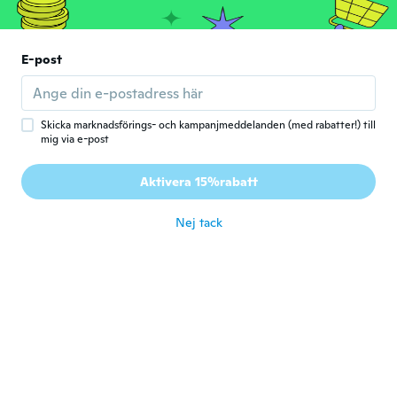
för 6 år sen
Leyre
E-post
L
Gick med 2017
·
14
recensioner
·
3
uppladdningar
Se ajustan perfectamente. Muy contenta
för 6 år sen
Skicka marknadsförings- och kampanjmeddelanden (med rabatter!) till
mig via e-post
Johanna
J
Aktivera 15%rabatt
Gick med 2015
·
123
recensioner
·
2
uppladdningar
för 6 år sen
Nej tack
Anna
A
Gick med 2016
·
83
recensioner
·
10
uppladdningar
för 6 år sen
Elizabeth
E
Gick med 2015
·
112
recensioner
för 6 år sen