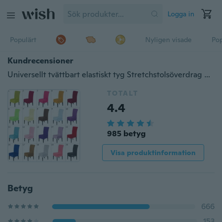
Logga in
Populärt
Nyligen visade
Pop
Kundrecensioner
Universellt tvättbart elastiskt tyg Stretchstolsöverdrag Överdrag hemmamatsal Hotell bröllopsfestdekorationer
TOTALT
4.4
985 betyg
Visa produktinformation
Betyg
666
153