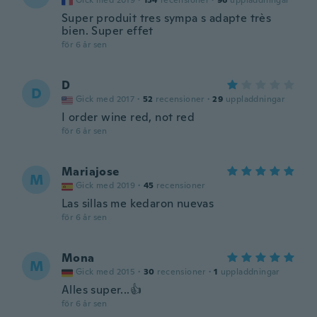
Gick med 2019
·
154
recensioner
·
96
uppladdningar
Super produit tres sympa s adapte très
bien. Super effet
för 6 år sen
D
D
Gick med 2017
·
52
recensioner
·
29
uppladdningar
I order wine red, not red
för 6 år sen
Mariajose
M
Gick med 2019
·
45
recensioner
Las sillas me kedaron nuevas
för 6 år sen
Mona
M
Gick med 2015
·
30
recensioner
·
1
uppladdningar
Alles super...👍
för 6 år sen