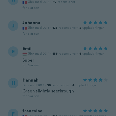
Gick med 2014
·
40
recensioner
för 6 år sen
Johanna
J
Gick med 2015
·
123
recensioner
·
2
uppladdningar
för 6 år sen
Emil
E
Gick med 2014
·
156
recensioner
·
6
uppladdningar
Super
för 6 år sen
Hannah
H
Gick med 2017
·
38
recensioner
·
4
uppladdningar
Green slightly seethrough
för 6 år sen
françoise
F