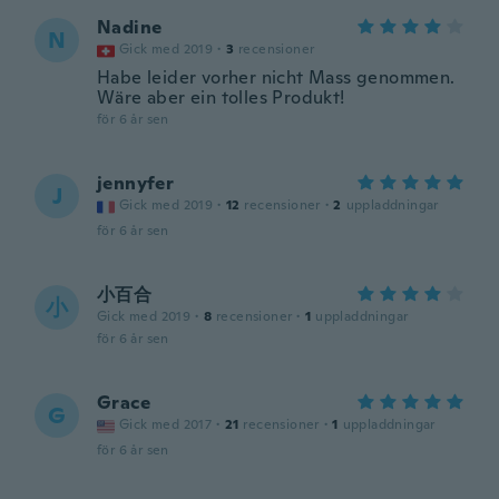
Nadine
N
Gick med 2019
·
3
recensioner
Habe leider vorher nicht Mass genommen.
Wäre aber ein tolles Produkt!
för 6 år sen
jennyfer
J
Gick med 2019
·
12
recensioner
·
2
uppladdningar
för 6 år sen
小百合
小
Gick med 2019
·
8
recensioner
·
1
uppladdningar
för 6 år sen
Grace
G
Gick med 2017
·
21
recensioner
·
1
uppladdningar
för 6 år sen