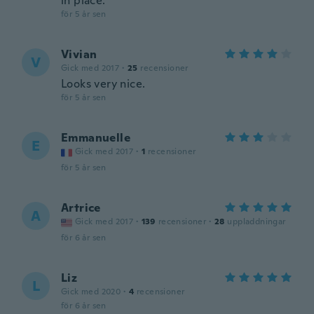
in place.
för 5 år sen
Vivian
V
Gick med 2017
·
25
recensioner
Looks very nice.
för 5 år sen
Emmanuelle
E
Gick med 2017
·
1
recensioner
för 5 år sen
Artrice
A
Gick med 2017
·
139
recensioner
·
28
uppladdningar
för 6 år sen
Liz
L
Gick med 2020
·
4
recensioner
för 6 år sen