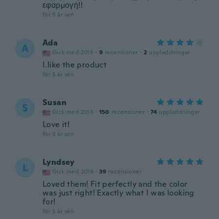
εφαρμογή!!
för 5 år sen
Ada
A
Gick med 2016
·
9
recensioner
·
2
uppladdningar
I.like the product
för 5 år sen
Susan
S
Gick med 2016
·
150
recensioner
·
74
uppladdningar
Love it!
för 5 år sen
Lyndsey
L
Gick med 2016
·
39
recensioner
Loved them! Fit perfectly and the color
was just right! Exactly what I was looking
for!
för 5 år sen