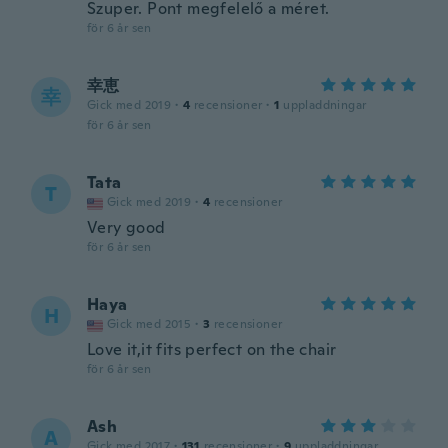
Szuper. Pont megfelelő a méret.
för 6 år sen
幸恵
幸
Gick med 2019
·
4
recensioner
·
1
uppladdningar
för 6 år sen
Tata
T
Gick med 2019
·
4
recensioner
Very good
för 6 år sen
Haya
H
Gick med 2015
·
3
recensioner
Love it,it fits perfect on the chair
för 6 år sen
Ash
A
Gick med 2017
·
131
recensioner
·
9
uppladdningar