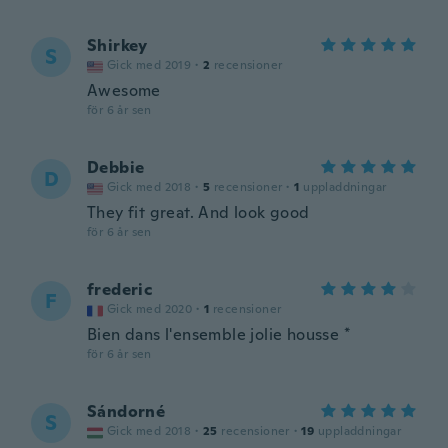
Shirkey
S
Gick med 2019
·
2
recensioner
Awesome
för 6 år sen
Debbie
D
Gick med 2018
·
5
recensioner
·
1
uppladdningar
They fit great. And look good
för 6 år sen
frederic
F
Gick med 2020
·
1
recensioner
Bien dans l'ensemble jolie housse *
för 6 år sen
Sándorné
S
Gick med 2018
·
25
recensioner
·
19
uppladdningar