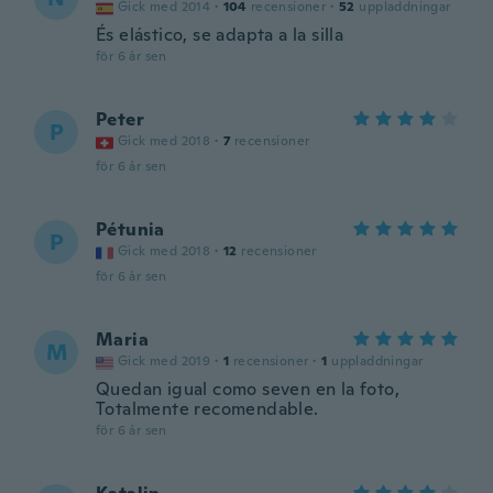
Gick med 2014
·
104
recensioner
·
52
uppladdningar
És elástico, se adapta a la silla
för 6 år sen
Peter
P
Gick med 2018
·
7
recensioner
för 6 år sen
Pétunia
P
Gick med 2018
·
12
recensioner
för 6 år sen
Maria
M
Gick med 2019
·
1
recensioner
·
1
uppladdningar
Quedan igual como seven en la foto,
Totalmente recomendable.
för 6 år sen