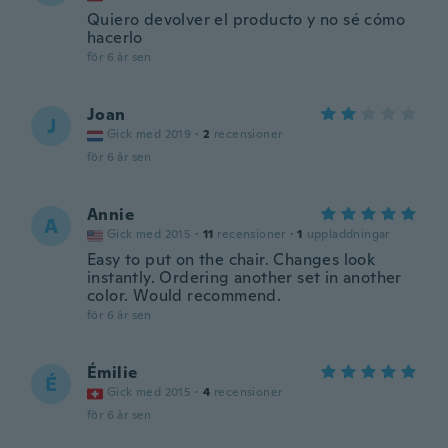
Quiero devolver el producto y no sé cómo
hacerlo
för 6 år sen
Joan
J
Gick med 2019
·
2
recensioner
för 6 år sen
Annie
A
Gick med 2015
·
11
recensioner
·
1
uppladdningar
Easy to put on the chair. Changes look
instantly. Ordering another set in another
color. Would recommend.
för 6 år sen
Émilie
É
Gick med 2015
·
4
recensioner
för 6 år sen