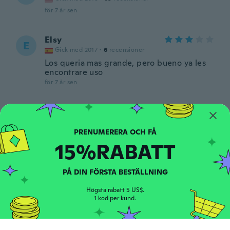
för 7 år sen
Elsy
E
Gick med 2017
·
6
recensioner
Los queria mas grande, pero bueno ya les
encontrare uso
för 7 år sen
Alasdair
A
Gick med 2018
·
34
recensioner
för 7 år sen
15%RABATT
Александр
А
PÅ DIN FÖRSTA BESTÄLLNING
Gick med 2017
·
41
recensioner
·
3
uppladdningar
А
Högsta rabatt 5 US$.
för 7 år sen
1 kod per kund.
Raffaele Raffaella