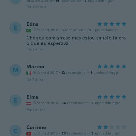
Gick med 2019
·
14
recensioner
·
7
uppladdningar
för 6 år sen
Edna
E
Gick med 2018
·
5
recensioner
·
5
uppladdningar
Chegou com atraso mas estou satisfeita era
o que eu esperava
för 7 år sen
Marino
M
Gick med 2017
·
12
recensioner
·
1
uppladdningar
för 7 år sen
Elma
E
Gick med 2016
·
36
recensioner
·
5
uppladdningar
för 7 år sen
Corinne
C
Gick med 2015
·
23
recensioner
·
3
uppladdningar