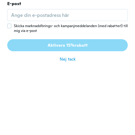
R
Gick med 2018
·
27
recensioner
·
11
uppladdningar
E-post
Buon articolo per piccoli lavoretti...
för 7 år sen
Skicka marknadsförings- och kampanjmeddelanden (med rabatter!) till
mig via e-post
Gustavo
G
Gick med 2016
·
3
recensioner
Aktivera 15%rabatt
No lo he usado pero se ve bien
för 7 år sen
Nej tack
Eigil
E
Gick med 2019
·
124
recensioner
för 7 år sen
Sayonara
S
Gick med 2019
·
49
recensioner
·
10
uppladdningar
Otimo
för 7 år sen