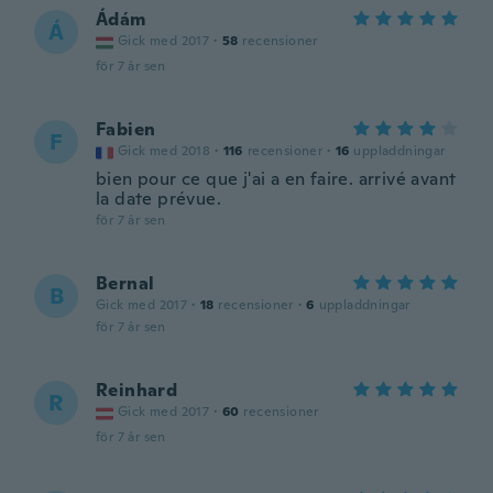
Ádám
Á
Gick med 2017
·
58
recensioner
för 7 år sen
Fabien
F
Gick med 2018
·
116
recensioner
·
16
uppladdningar
bien pour ce que j'ai a en faire. arrivé avant
la date prévue.
för 7 år sen
Bernal
B
Gick med 2017
·
18
recensioner
·
6
uppladdningar
för 7 år sen
Reinhard
R
Gick med 2017
·
60
recensioner
för 7 år sen