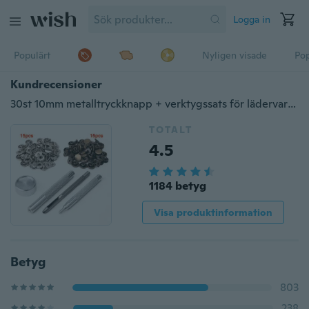
Logga in
Populärt
Nyligen visade
Pop
Kundrecensioner
30st 10mm metalltryckknapp + verktygssats för lädervaror läder
TOTALT
4.5
1184 betyg
Visa produktinformation
Betyg
803
238