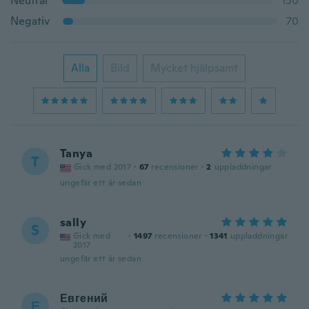
Neutral
150
Negativ
70
Alla
Bild
Mycket hjälpsamt
Tanya
T
Gick med 2017
·
67
recensioner
·
2
uppladdningar
ungefär ett år sedan
sally
S
Gick med
·
1497
recensioner
·
1341
uppladdningar
2017
ungefär ett år sedan
Евгений
Е