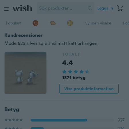
Logga in
Populärt
Nyligen visade
Pop
Kundrecensioner
Mode 925 silver söta små matt katt örhängen
TOTALT
4.4
1371 betyg
Visa produktinformation
Betyg
927
224