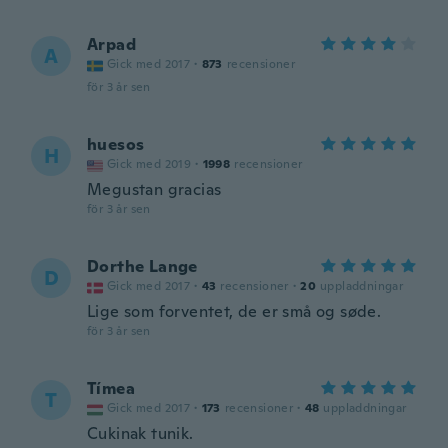
Arpad
A
Gick med 2017
·
873
recensioner
för 3 år sen
huesos
H
Gick med 2019
·
1998
recensioner
Megustan gracias
för 3 år sen
Dorthe Lange
D
Gick med 2017
·
43
recensioner
·
20
uppladdningar
Lige som forventet, de er små og søde.
för 3 år sen
Tímea
T
Gick med 2017
·
173
recensioner
·
48
uppladdningar
Cukinak tunik.