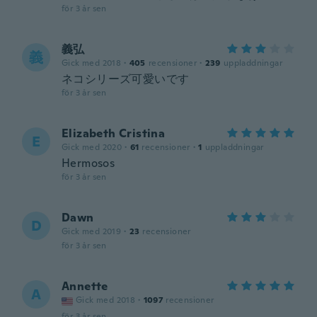
för 3 år sen
義弘
義
Gick med 2018
·
405
recensioner
·
239
uppladdningar
ネコシリーズ可愛いです
för 3 år sen
Elizabeth Cristina
E
Gick med 2020
·
61
recensioner
·
1
uppladdningar
Hermosos
för 3 år sen
Dawn
D
Gick med 2019
·
23
recensioner
för 3 år sen
Annette
A
Gick med 2018
·
1097
recensioner
för 3 år sen