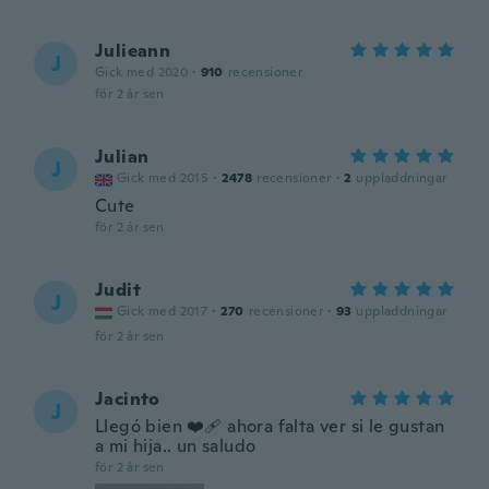
Julieann
J
Gick med 2020
·
910
recensioner
för 2 år sen
Julian
J
Gick med 2015
·
2478
recensioner
·
2
uppladdningar
Cute
för 2 år sen
Judit
J
Gick med 2017
·
270
recensioner
·
93
uppladdningar
för 2 år sen
Jacinto
J
Llegó bien ❤️‍🩹 ahora falta ver si le gustan
a mi hija.. un saludo
för 2 år sen