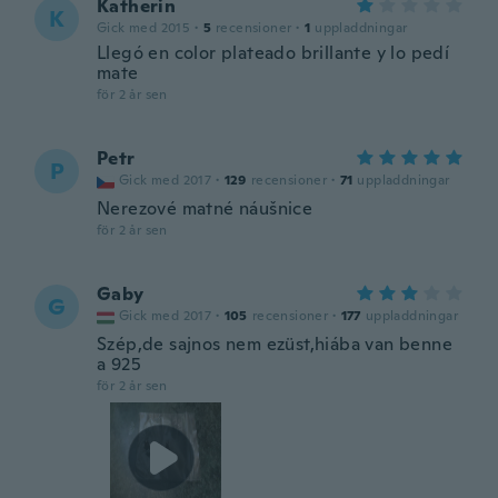
Katherin
K
Gick med 2015
·
5
recensioner
·
1
uppladdningar
Llegó en color plateado brillante y lo pedí
mate
för 2 år sen
Petr
P
Gick med 2017
·
129
recensioner
·
71
uppladdningar
Nerezové matné náušnice
för 2 år sen
Gaby
G
Gick med 2017
·
105
recensioner
·
177
uppladdningar
Szép,de sajnos nem ezüst,hiába van benne
a 925
för 2 år sen