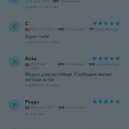
Gick med 2018
·
507
recensioner
ungefär ett år sedan
C
C
Gick med 2015
·
382
recensioner
·
171
uppladdningar
Super cute
ungefär ett år sedan
Anka
A
Gick med
·
659
recensioner
·
598
uppladdningar
2020
Модни дамски обеци .Сребърни малки
матови котки.
ungefär ett år sedan
Peggy
P
Gick med 2019
·
338
recensioner
för 2 år sen