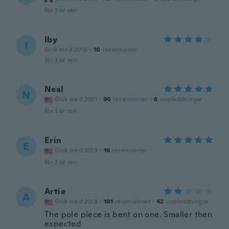
för 3 år sen
Iby
I
Gick med 2016
·
10
recensioner
för 3 år sen
Neal
N
Gick med 2021
·
90
recensioner
·
8
uppladdningar
för 3 år sen
Erin
E
Gick med 2019
·
16
recensioner
för 3 år sen
Artie
A
Gick med 2018
·
101
recensioner
·
42
uppladdningar
The pole piece is bent on one. Smaller then
expected