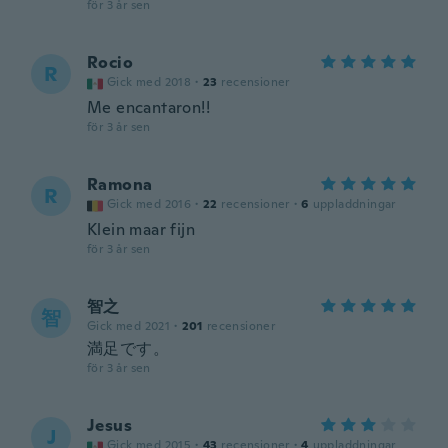
för 3 år sen
Rocio
R
Gick med 2018
·
23
recensioner
Me encantaron!!
för 3 år sen
Ramona
R
Gick med 2016
·
22
recensioner
·
6
uppladdningar
Klein maar fijn
för 3 år sen
智之
智
Gick med 2021
·
201
recensioner
満足です。
för 3 år sen
Jesus
J
Gick med 2015
·
43
recensioner
·
4
uppladdningar