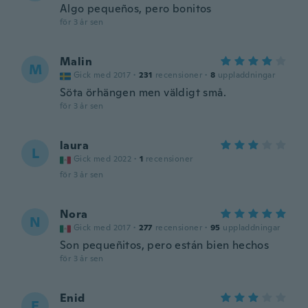
Algo pequeños, pero bonitos
för 3 år sen
Malin
M
Gick med 2017
·
231
recensioner
·
8
uppladdningar
Söta örhängen men väldigt små.
för 3 år sen
laura
L
Gick med 2022
·
1
recensioner
för 3 år sen
Nora
N
Gick med 2017
·
277
recensioner
·
95
uppladdningar
Son pequeñitos, pero están bien hechos
för 3 år sen
Enid
E