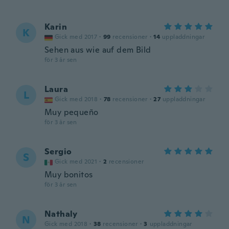
Karin
K
Gick med 2017
·
99
recensioner
·
14
uppladdningar
Sehen aus wie auf dem Bild
för 3 år sen
Laura
L
Gick med 2018
·
78
recensioner
·
27
uppladdningar
Muy pequeño
för 3 år sen
Sergio
S
Gick med 2021
·
2
recensioner
Muy bonitos
för 3 år sen
Nathaly
N
Gick med 2018
·
38
recensioner
·
3
uppladdningar