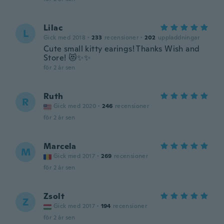
Lilac
L
Gick med 2018
·
233
recensioner
·
202
uppladdningar
Cute small kitty earings! Thanks Wish and
Store! 😻✨✨
för 2 år sen
Ruth
R
Gick med 2020
·
246
recensioner
för 2 år sen
Marcela
M
Gick med 2017
·
269
recensioner
för 2 år sen
Zsolt
Z
Gick med 2017
·
194
recensioner
för 2 år sen