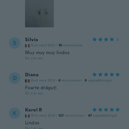
Silvia
S
Gick med 2022
·
19
recensioner
Muy muy muy lindos
för 2 år sen
Diana
D
Gick med 2019
·
6
recensioner
·
8
uppladdningar
Foarte drăguți
för 2 år sen
Karol R
K
Gick med 2019
·
127
recensioner
·
67
uppladdningar
Lindos
för 2 år sen