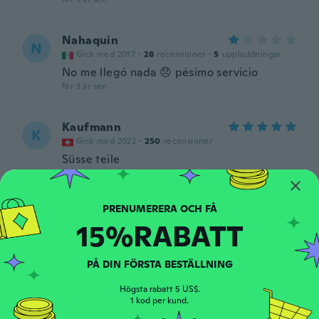
Nahaquin
N
Gick med 2017
·
28
recensioner
·
5
uppladdningar
No me llegó nada 😞 pésimo servicio
för 3 år sen
Kaufmann
K
Gick med 2022
·
250
recensioner
Süsse teile
för 4 år sen
真一
真
15%RABATT
Gick med 2020
·
191
recensioner
·
1
uppladdningar
för 4 år sen
PÅ DIN FÖRSTA BESTÄLLNING
Chandra
C
Högsta rabatt 5 US$.
Gick med 2018
·
2
recensioner
1 kod per kund.
för 4 år sen