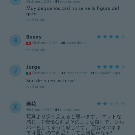
Gick med 2016
·
81
recensioner
Muy pequeños casi no se ve la figura del
gato
för 3 år sen
Benny
B
Gick med 2017
·
29
recensioner
för 3 år sen
Jorge
J
Gick med 2018
·
33
recensioner
·
11
uppladdningar
Son de buen material
för 3 år sen
美花
美
Gick med 2019
·
31
recensioner
写真より安く見えると思います。 マットな
感じ…？安価な商品そのままな感じで、シル
バー色してるって感じです。 形はそのまま
で可愛いので商品としては満足かなぁ❗