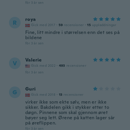
för 3 år sen
roya
R
Gick med 2017
·
59
recensioner
·
15
uppladdningar
Fine, litt mindre i størrelsen enn det ses på
bildene
för 3 år sen
Valerie
V
Gick med 2022
·
493
recensioner
för 3 år sen
Guri
G
Gick med 2018
·
13
recensioner
virker ikke som ekte sølv, men er ikke
sikker. Bakdelen gikk i stykker etter to
døgn. Pinnene som skal gjennom øret
bøyer seg lett. Ørene på katten lager sår
på øreflippen.
för 3 år sen