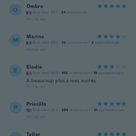
Ombre
O
Gick med 2017
·
24
recensioner
för 7 år sen
Marina
M
Gick med 2016
·
35
recensioner
·
2
uppladdningar
för 7 år sen
Elodie
E
Gick med 2018
·
106
recensioner
·
19
uppladdningar
A beaucoup plus à mes invités
för 7 år sen
Priscilla
P
Gick med 2016
·
284
recensioner
·
31
uppladdningar
för 7 år sen
Tailor