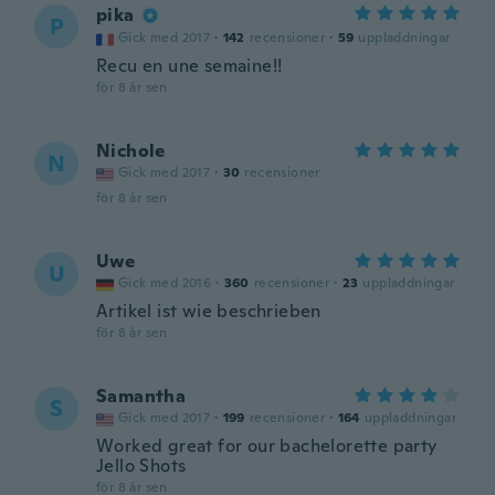
pika
P
Gick med 2017
·
142
recensioner
·
59
uppladdningar
Recu en une semaine!!
för 8 år sen
Nichole
N
Gick med 2017
·
30
recensioner
för 8 år sen
Uwe
U
Gick med 2016
·
360
recensioner
·
23
uppladdningar
Artikel ist wie beschrieben
för 8 år sen
Samantha
S
Gick med 2017
·
199
recensioner
·
164
uppladdningar
Worked great for our bachelorette party
Jello Shots
för 8 år sen