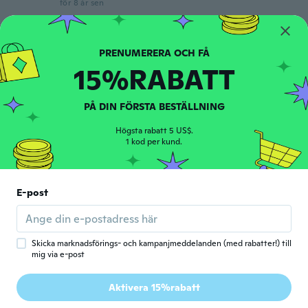
för 8 år sen
Tyson
T
Gick med 2018
·
10
recensioner
15%RABATT
för 8 år sen
PÅ DIN FÖRSTA BESTÄLLNING
Ágnes
Á
Gick med 2017
·
11
recensioner
·
1
uppladdningar
Högsta rabatt 5 US$.
Pont olyan mint a képen
1 kod per kund.
för 8 år sen
Cintia
E-post
C
Gick med 2017
·
139
recensioner
·
20
uppladdningar
för 8 år sen
Skicka marknadsförings- och kampanjmeddelanden (med rabatter!) till
mig via e-post
Silas
S
Gick med 2015
·
8
recensioner
·
7
uppladdningar
Aktivera 15%rabatt
Cool
för 8 år sen