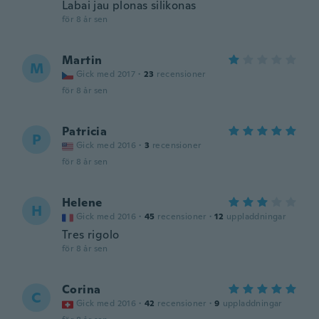
Labai jau plonas silikonas
för 8 år sen
Martin
M
Gick med 2017
·
23
recensioner
för 8 år sen
Patricia
P
Gick med 2016
·
3
recensioner
för 8 år sen
Helene
H
Gick med 2016
·
45
recensioner
·
12
uppladdningar
Tres rigolo
för 8 år sen
Corina
C
Gick med 2016
·
42
recensioner
·
9
uppladdningar