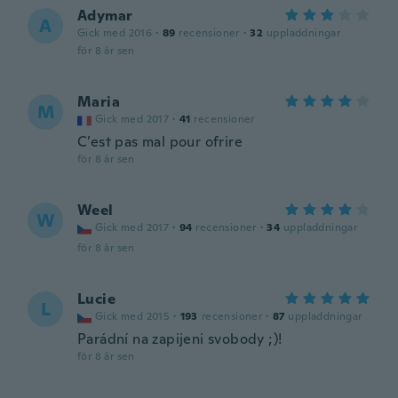
Adymar
A
Gick med 2016
·
89
recensioner
·
32
uppladdningar
för 8 år sen
Maria
M
Gick med 2017
·
41
recensioner
C’est pas mal pour ofrire
för 8 år sen
Weel
W
Gick med 2017
·
94
recensioner
·
34
uppladdningar
för 8 år sen
Lucie
L
Gick med 2015
·
193
recensioner
·
87
uppladdningar
Parádní na zapijeni svobody ;)!
för 8 år sen