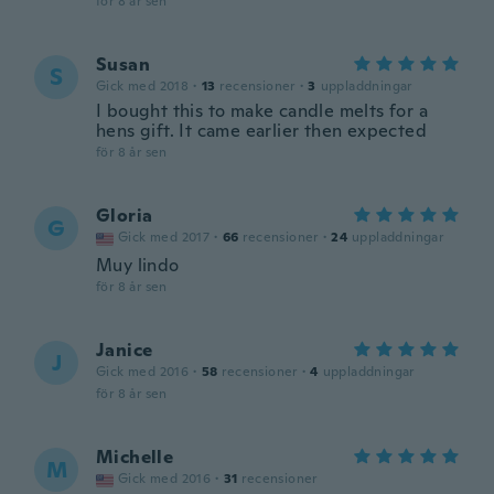
för 8 år sen
Susan
S
Gick med 2018
·
13
recensioner
·
3
uppladdningar
I bought this to make candle melts for a
hens gift. It came earlier then expected
för 8 år sen
Gloria
G
Gick med 2017
·
66
recensioner
·
24
uppladdningar
Muy lindo
för 8 år sen
Janice
J
Gick med 2016
·
58
recensioner
·
4
uppladdningar
för 8 år sen
Michelle
M
Gick med 2016
·
31
recensioner