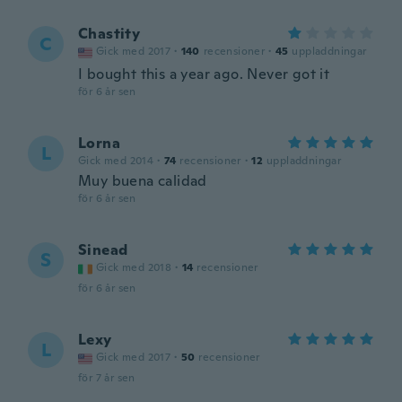
Chastity
C
Gick med 2017
·
140
recensioner
·
45
uppladdningar
I bought this a year ago. Never got it
för 6 år sen
Lorna
L
Gick med 2014
·
74
recensioner
·
12
uppladdningar
Muy buena calidad
för 6 år sen
Sinead
S
Gick med 2018
·
14
recensioner
för 6 år sen
Lexy
L
Gick med 2017
·
50
recensioner
för 7 år sen