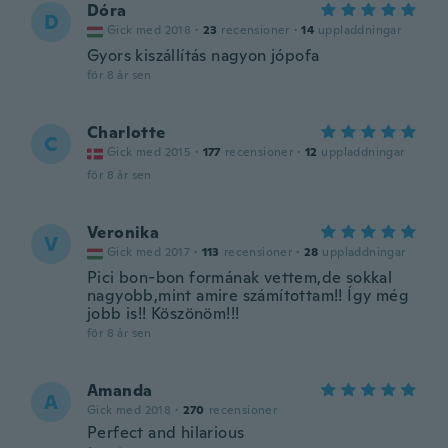
Dóra
D
Gick med 2018
·
23
recensioner
·
14
uppladdningar
Gyors kiszállítás nagyon jópofa
för 8 år sen
Charlotte
C
Gick med 2015
·
177
recensioner
·
12
uppladdningar
för 8 år sen
Veronika
V
Gick med 2017
·
113
recensioner
·
28
uppladdningar
Pici bon-bon formának vettem,de sokkal
nagyobb,mint amire számítottam!! Így még
jobb is!! Köszönöm!!!
för 8 år sen
Amanda
A
Gick med 2018
·
270
recensioner
Perfect and hilarious