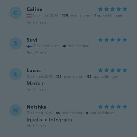
Celine
C
Gick med 2014
·
130
recensioner
·
1
uppladdningar
för 7 år sen
Suvi
S
Gick med 2017
·
30
recensioner
för 7 år sen
Lucas
L
Gick med 2015
·
121
recensioner
·
88
uppladdningar
Marrant
för 7 år sen
Neishka
N
Gick med 2015
·
59
recensioner
·
9
uppladdningar
Igual a la fotografía.
för 7 år sen