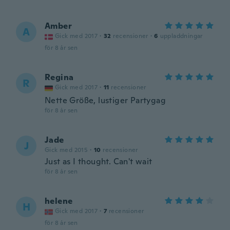
Amber
A
Gick med 2017
·
32
recensioner
·
6
uppladdningar
för 8 år sen
Regina
R
Gick med 2017
·
11
recensioner
Nette Größe, lustiger Partygag
för 8 år sen
Jade
J
Gick med 2015
·
10
recensioner
Just as I thought. Can't wait
för 8 år sen
helene
H
Gick med 2017
·
7
recensioner
för 8 år sen