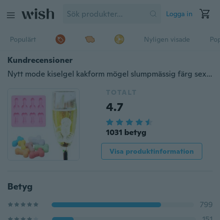
Logga in
Populärt
Nyligen visade
Pop
Kundrecensioner
Nytt mode kiselgel kakform mögel slumpmässig färg sex erotisk peniss is mögel
TOTALT
4.7
1031 betyg
Visa produktinformation
Betyg
799
151