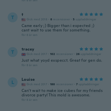
för 8 år sen
t
T
Gick med 2018
·
8
recensioner
·
5
uppladdningar
Came early ;) Bigger than i expected ;)
cant wait to use them for something.
för 8 år sen
tracey
T
Gick med 2017
·
102
recensioner
·
26
uppladdningar
Just what yoyd exspecct. Great for gen do.
för 8 år sen
Louise
L
Gick med 2017
·
180
recensioner
·
7
uppladdningar
Can't wait to make ice cubes for my friends
divorce party! This mold is awesome.
för 8 år sen