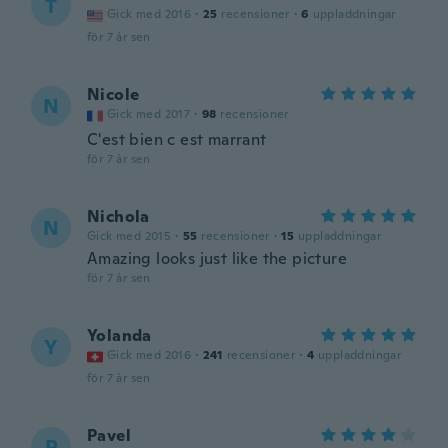
T
Gick med 2016
·
25
recensioner
·
6
uppladdningar
för 7 år sen
Nicole
N
Gick med 2017
·
98
recensioner
C'est bien c est marrant
för 7 år sen
Nichola
N
Gick med 2015
·
55
recensioner
·
15
uppladdningar
Amazing looks just like the picture
för 7 år sen
Yolanda
Y
Gick med 2016
·
241
recensioner
·
4
uppladdningar
för 7 år sen
Pavel
P