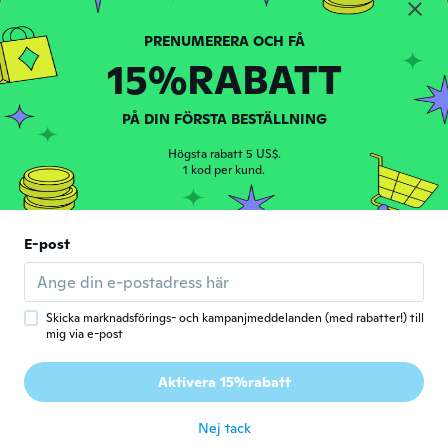
för 5 år sen
15%RABATT
Barbara
B
Gick med 2014
·
87
recensioner
·
3
uppladdningar
för 5 år sen
PÅ DIN FÖRSTA BESTÄLLNING
Högsta rabatt 5 US$.
Alíz
1 kod per kund.
A
Gick med 2017
·
4
recensioner
·
1
uppladdningar
för 5 år sen
E-post
Amie
A
Gick med 2020
·
92
recensioner
·
3
uppladdningar
för 5 år sen
Skicka marknadsförings- och kampanjmeddelanden (med rabatter!) till
mig via e-post
Jolanda
J
Aktivera 15%rabatt
Gick med 2015
·
15
recensioner
för 5 år sen
Nej tack