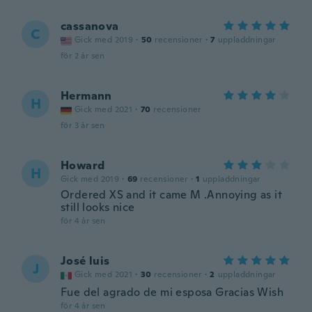
cassanova
C
Gick med 2019
·
50
recensioner
·
7
uppladdningar
för 2 år sen
Hermann
H
Gick med 2021
·
70
recensioner
för 3 år sen
Howard
H
Gick med 2019
·
69
recensioner
·
1
uppladdningar
Ordered XS and it came M .Annoying as it
still looks nice
för 4 år sen
José luis
J
Gick med 2021
·
30
recensioner
·
2
uppladdningar
Fue del agrado de mi esposa Gracias Wish
för 4 år sen