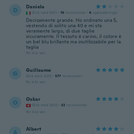
Daniela
D
Gick med 2021
·
19
recensioner
·
6
uppladdningar
Decisamente grande. Ho ordinato una S,
vestendo di solito una 40 e mi sta
veramente largo, di due taglie
sicuramente. Il tessuto è carino, il colore è
un bel blu brillante ma inutilizzabile per la
taglia
för 4 år sen
Guillaume
G
Gick med 2020
·
577
recensioner
för 4 år sen
Oskar
O
Gick med 2020
·
32
recensioner
för 4 år sen
Albert
A