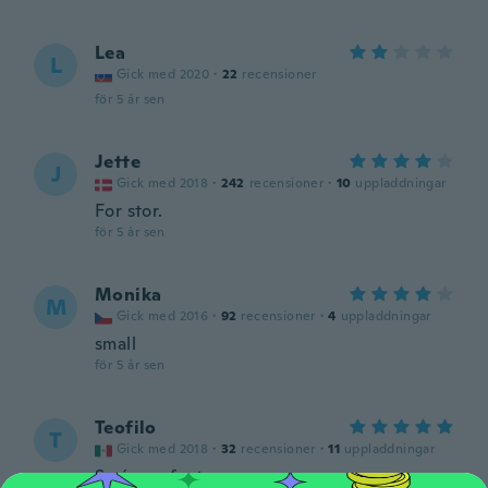
Lea
L
Gick med 2020
·
22
recensioner
för 5 år sen
Jette
J
Gick med 2018
·
242
recensioner
·
10
uppladdningar
For stor.
för 5 år sen
Monika
M
Gick med 2016
·
92
recensioner
·
4
uppladdningar
small
för 5 år sen
Teofilo
T
Gick med 2018
·
32
recensioner
·
11
uppladdningar
Sería perfecto