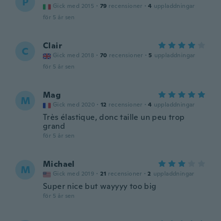
P
Gick med 2015
·
79
recensioner
·
4
uppladdningar
för 5 år sen
Clair
C
Gick med 2018
·
70
recensioner
·
5
uppladdningar
för 5 år sen
Mag
M
Gick med 2020
·
12
recensioner
·
4
uppladdningar
Très élastique, donc taille un peu trop
grand
för 5 år sen
Michael
M
Gick med 2019
·
21
recensioner
·
2
uppladdningar
Super nice but wayyyy too big
för 5 år sen