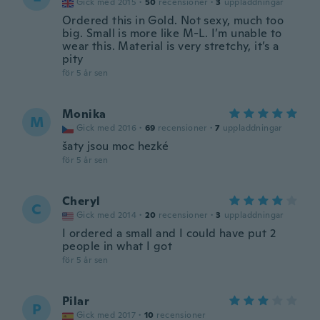
Gick med 2015
·
50
recensioner
·
3
uppladdningar
Ordered this in Gold. Not sexy, much too
big. Small is more like M-L. I’m unable to
wear this. Material is very stretchy, it’s a
pity
för 5 år sen
Monika
M
Gick med 2016
·
69
recensioner
·
7
uppladdningar
šaty jsou moc hezké
för 5 år sen
Cheryl
C
Gick med 2014
·
20
recensioner
·
3
uppladdningar
I ordered a small and I could have put 2
people in what I got
för 5 år sen
Pilar
P
Gick med 2017
·
10
recensioner