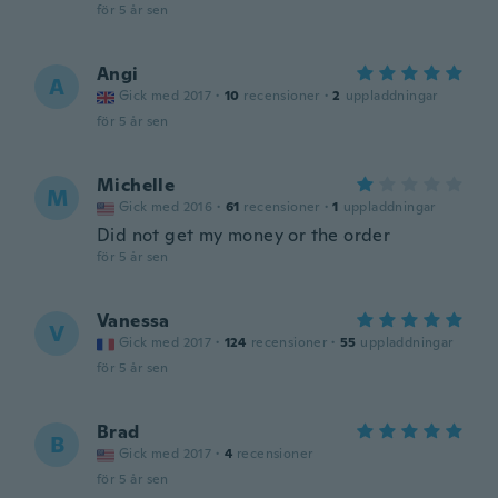
för 5 år sen
Angi
A
Gick med 2017
·
10
recensioner
·
2
uppladdningar
för 5 år sen
Michelle
M
Gick med 2016
·
61
recensioner
·
1
uppladdningar
Did not get my money or the order
för 5 år sen
Vanessa
V
Gick med 2017
·
124
recensioner
·
55
uppladdningar
för 5 år sen
Brad
B
Gick med 2017
·
4
recensioner
för 5 år sen