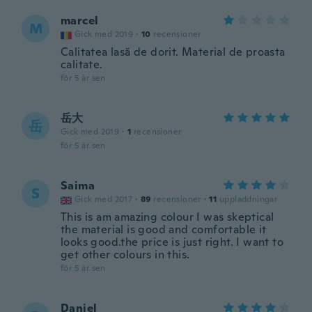
marcel
M
Gick med 2019
·
10
recensioner
Calitatea lasă de dorit. Material de proasta
calitate.
för 5 år sen
岳大
岳
Gick med 2019
·
1
recensioner
för 5 år sen
Saima
S
Gick med 2017
·
89
recensioner
·
11
uppladdningar
This is am amazing colour I was skeptical
the material is good and comfortable it
looks good.the price is just right. I want to
get other colours in this.
för 5 år sen
Daniel