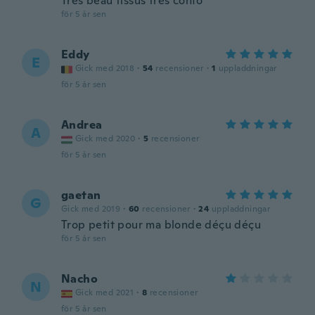
Très beau tissus très confo
för 5 år sen
Eddy
E
Gick med 2018
·
54
recensioner
·
1
uppladdningar
för 5 år sen
Andrea
A
Gick med 2020
·
5
recensioner
för 5 år sen
gaetan
G
Gick med 2019
·
60
recensioner
·
24
uppladdningar
Trop petit pour ma blonde déçu déçu
för 5 år sen
Nacho
N
Gick med 2021
·
8
recensioner
för 5 år sen