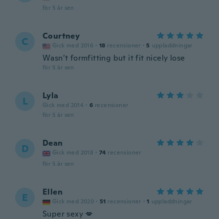
för 5 år sen
Courtney
C
Gick med 2016
·
18
recensioner
·
5
uppladdningar
Wasn’t formfitting but it fit nicely lose
för 5 år sen
Lyla
L
Gick med 2014
·
6
recensioner
för 5 år sen
Dean
D
Gick med 2018
·
74
recensioner
för 5 år sen
Ellen
E
Gick med 2020
·
51
recensioner
·
1
uppladdningar
Super sexy 💋