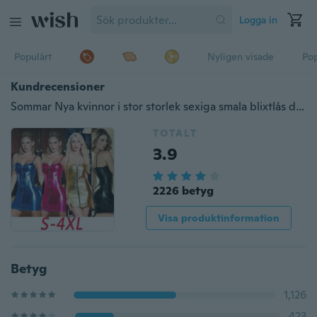
Logga in
Populärt
Nyligen visade
Pop
Kundrecensioner
Sommar Nya kvinnor i stor storlek sexiga smala blixtlås dragkedjor Mini klänning
TOTALT
3.9
2226 betyg
Visa produktinformation
Betyg
1,126
423