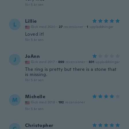
för 5 år sen
Lillie
L
Gick med 2020
·
27
recensioner
·
1
uppladdningar
Loved it!
för 5 år sen
JoAnn
J
Gick med 2017
·
899
recensioner
·
831
uppladdningar
The ring is pretty but there is a stone that
is missing.
för 5 år sen
Michelle
M
Gick med 2018
·
192
recensioner
för 5 år sen
Christopher
C