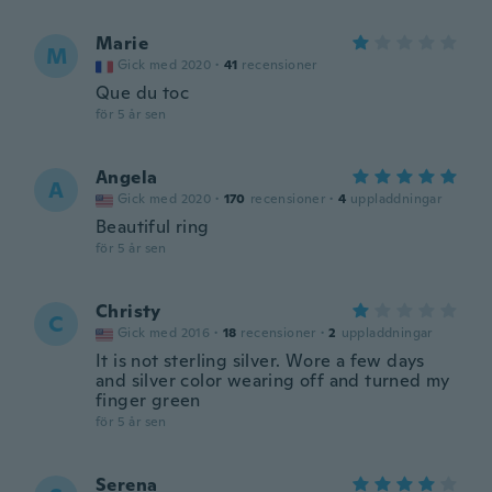
Marie
M
Gick med 2020
·
41
recensioner
Que du toc
för 5 år sen
Angela
A
Gick med 2020
·
170
recensioner
·
4
uppladdningar
Beautiful ring
för 5 år sen
Christy
C
Gick med 2016
·
18
recensioner
·
2
uppladdningar
It is not sterling silver. Wore a few days
and silver color wearing off and turned my
finger green
för 5 år sen
Serena