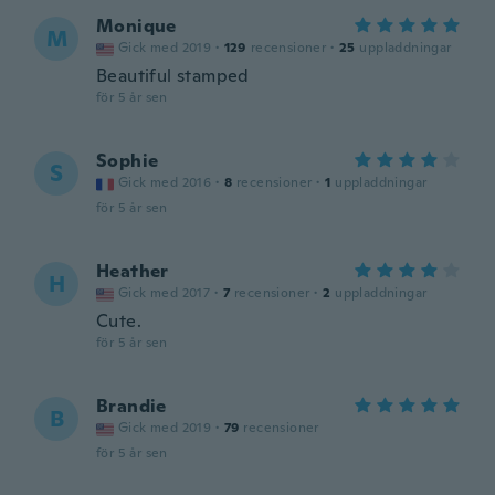
Monique
M
Gick med 2019
·
129
recensioner
·
25
uppladdningar
Beautiful stamped
för 5 år sen
Sophie
S
Gick med 2016
·
8
recensioner
·
1
uppladdningar
för 5 år sen
Heather
H
Gick med 2017
·
7
recensioner
·
2
uppladdningar
Cute.
för 5 år sen
Brandie
B
Gick med 2019
·
79
recensioner
för 5 år sen