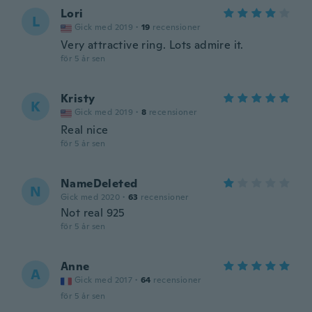
Lori
L
Gick med 2019
·
19
recensioner
Very attractive ring. Lots admire it.
för 5 år sen
Kristy
K
Gick med 2019
·
8
recensioner
Real nice
för 5 år sen
NameDeleted
N
Gick med 2020
·
63
recensioner
Not real 925
för 5 år sen
Anne
A
Gick med 2017
·
64
recensioner
för 5 år sen