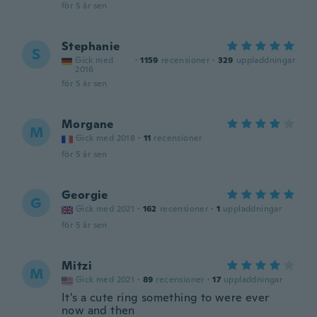
för 5 år sen
Stephanie
S
Gick med
·
1159
recensioner
·
329
uppladdningar
2016
för 5 år sen
Morgane
M
Gick med 2018
·
11
recensioner
för 5 år sen
Georgie
G
Gick med 2021
·
162
recensioner
·
1
uppladdningar
för 5 år sen
Mitzi
M
Gick med 2021
·
89
recensioner
·
17
uppladdningar
It's a cute ring something to were ever
now and then