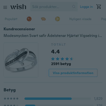
Logga in
Populärt
Nyligen visade
Pop
Kundrecensioner
Modesmycken Svart safir Ädelstenar Hjärtat Vigselring i 925 sterling silver Storlek 6 7 8 9 10
TOTALT
4.4
2591 betyg
Visa produktinformation
Betyg
1,829
376