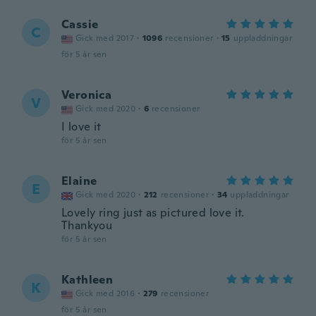
Cassie
C
Gick med 2017
·
1096
recensioner
·
15
uppladdningar
för 5 år sen
Veronica
V
Gick med 2020
·
6
recensioner
I love it
för 5 år sen
Elaine
E
Gick med 2020
·
212
recensioner
·
34
uppladdningar
Lovely ring just as pictured love it.
Thankyou
för 5 år sen
Kathleen
K
Gick med 2016
·
279
recensioner
för 5 år sen