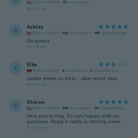
Gick med 2020
·
37
recensioner
för 5 år sen
Ashley
A
Gick med 2021
·
122
recensioner
·
118
uppladdningar
Gorgeous
för 5 år sen
Elke
E
Gick med 2021
·
3
recensioner
·
1
uppladdningar
Leider etwas zu klein ...aber sonst okay
för 5 år sen
Sharon
S
Gick med 2016
·
281
recensioner
·
74
uppladdningar
Very pretty ring. So very happy with my
purchase. Hope it really is sterling silver.
för 5 år sen