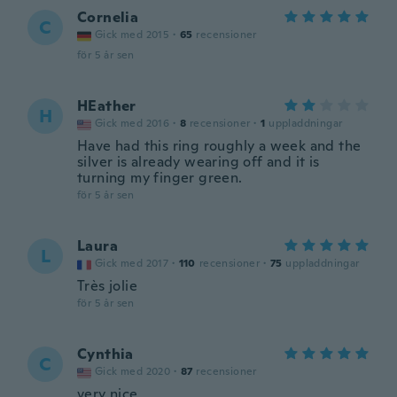
Cornelia
C
Gick med 2015
·
65
recensioner
för 5 år sen
HEather
H
Gick med 2016
·
8
recensioner
·
1
uppladdningar
Have had this ring roughly a week and the
silver is already wearing off and it is
turning my finger green.
för 5 år sen
Laura
L
Gick med 2017
·
110
recensioner
·
75
uppladdningar
Très jolie
för 5 år sen
Cynthia
C
Gick med 2020
·
87
recensioner
very nice