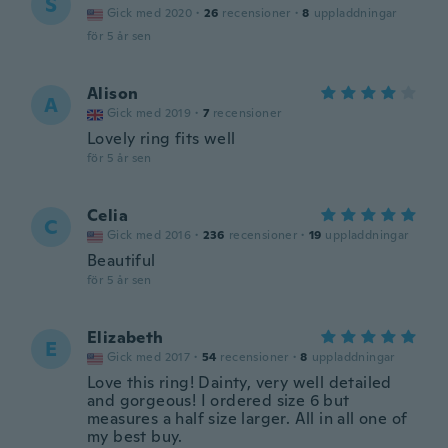
S
Gick med 2020
·
26
recensioner
·
8
uppladdningar
för 5 år sen
Alison
A
Gick med 2019
·
7
recensioner
Lovely ring fits well
för 5 år sen
Celia
C
Gick med 2016
·
236
recensioner
·
19
uppladdningar
Beautiful
för 5 år sen
Elizabeth
E
Gick med 2017
·
54
recensioner
·
8
uppladdningar
Love this ring! Dainty, very well detailed
and gorgeous! I ordered size 6 but
measures a half size larger. All in all one of
my best buy.