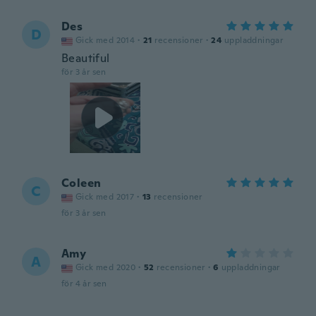
Des
D
Gick med 2014
·
21
recensioner
·
24
uppladdningar
Beautiful
för 3 år sen
Coleen
C
Gick med 2017
·
13
recensioner
för 3 år sen
Amy
A
Gick med 2020
·
52
recensioner
·
6
uppladdningar
för 4 år sen