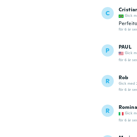
Cristia
C
Gick m
Perfeito
för 6 år se
PAUL
P
Gick m
för 6 år se
Rob
R
Gick med 
för 6 år se
Romin
R
Gick m
för 6 år se