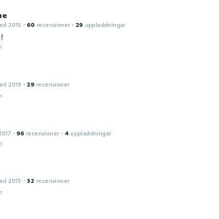
ne
ed 2015
·
60
recensioner
·
29
uppladdningar
!
n
ed 2019
·
29
recensioner
n
2017
·
96
recensioner
·
4
uppladdningar
n
a
ed 2015
·
32
recensioner
n