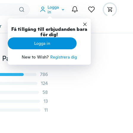
Logga
in
r
Djurtillbehör
Teknikprylar
Mer
Få tillgång till erbjudanden bara
för dig!
Logga in
Hem DIY plastpräglingsmappar för DIY Scrapbooking Paper Card Craft
New to Wish?
Registrera dig
786
124
58
13
11