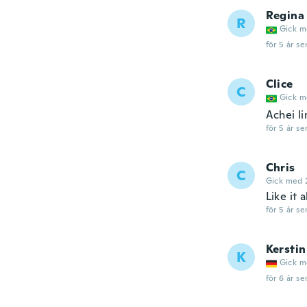
Regina
R
Gick m
för 5 år se
Clice
C
Gick m
Achei li
för 5 år se
Chris
C
Gick med 
Like it a
för 5 år se
Kerstin
K
Gick m
för 6 år se