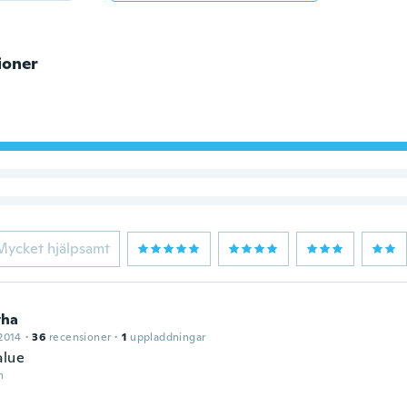
ioner
Mycket hjälpsamt
tha
2014
·
36
recensioner
·
1
uppladdningar
alue
n