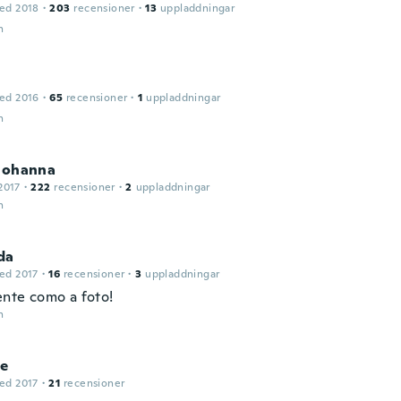
ed 2018
·
203
recensioner
·
13
uppladdningar
n
ed 2016
·
65
recensioner
·
1
uppladdningar
n
 Johanna
2017
·
222
recensioner
·
2
uppladdningar
n
da
ed 2017
·
16
recensioner
·
3
uppladdningar
nte como a foto!
n
ne
ed 2017
·
21
recensioner