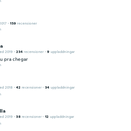
n
2017
·
159
recensioner
n
éa
ed 2019
·
234
recensioner
·
9
uppladdningar
u pra chegar
n
ed 2018
·
42
recensioner
·
34
uppladdningar
n
lla
ed 2019
·
38
recensioner
·
12
uppladdningar
n