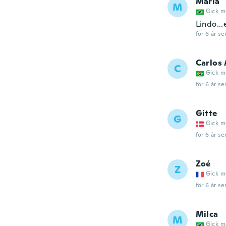
Maria
M
Gick m
Lindo..
för 6 år se
Carlos
C
Gick m
för 6 år se
Gitte
G
Gick m
för 6 år se
Zoé
Z
Gick m
för 6 år se
Milca
M
Gick m