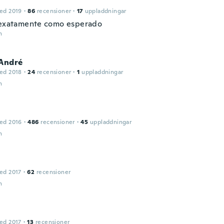
ed 2019
·
86
recensioner
·
17
uppladdningar
.exatamente como esperado
n
 André
ed 2018
·
24
recensioner
·
1
uppladdningar
n
ed 2016
·
486
recensioner
·
45
uppladdningar
n
ed 2017
·
62
recensioner
n
ed 2017
·
13
recensioner