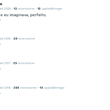
le
ed 2020
·
12
recensioner
·
12
uppladdningar
ue eu imaginava, perfeito.
n
ed 2018
·
20
recensioner
n
ed 2017
·
25
recensioner
n
ed 2018
·
203
recensioner
·
13
uppladdningar
n