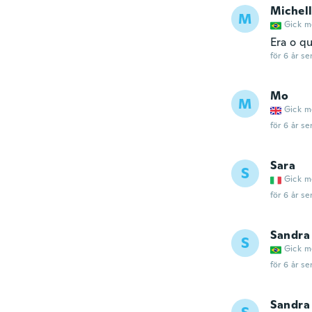
Michel
M
Gick m
Era o q
för 6 år se
Mo
M
Gick m
för 6 år se
Sara
S
Gick m
för 6 år se
Sandra
S
Gick m
för 6 år se
Sandra