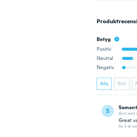
Produktrecens
Betyg
Positiv
Neutral
Negativ
Alla
Bild
Saman
S
Gick med 
Great v
för 4 år se