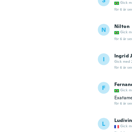
S
Gick m
för 6 år se
Nilton
N
Gick m
för 6 år se
Ingrid
I
Gick med 
för 6 år se
Fernan
F
Gick m
Exatame
för 6 år se
Ludivi
L
Gick m