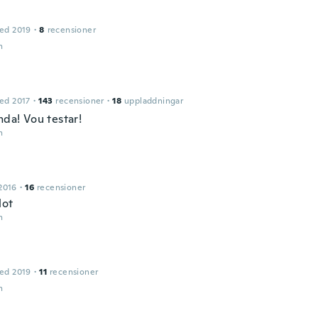
ed 2019
·
8
recensioner
n
ed 2017
·
143
recensioner
·
18
uppladdningar
nda! Vou testar!
n
2016
·
16
recensioner
lot
n
ed 2019
·
11
recensioner
n