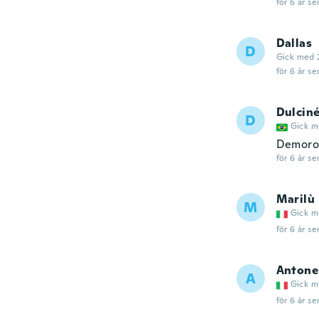
för 6 år se
Dallas
D
Gick med 
för 6 år se
Dulcin
D
Gick m
Demoro
för 6 år se
Marilù
M
Gick m
för 6 år se
Antone
A
Gick m
för 6 år se