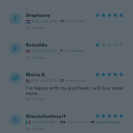
Stephanie
S
Gick med 2018
·
37
recensioner
för 5 år sen
Reinaldo
R
Gick med 2016
·
7
recensioner
för 5 år sen
Maria A.
M
Gick med 2015
·
27
recensioner
I’m happy with my purchase I will buy some
more.
för 5 år sen
Alessiafantasyrt
A
Gick med 2017
·
138
recensioner
·
47
uppladdningar
för 5 år sen