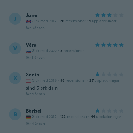
June
J
Gick med 2017
·
26
recensioner
·
1
uppladdningar
för 3 år sen
Věra
V
Gick med 2022
·
2
recensioner
för 3 år sen
Xenia
X
Gick med 2016
·
98
recensioner
·
27
uppladdningar
sind 5 stk drin
för 4 år sen
Bärbel
B
Gick med 2017
·
122
recensioner
·
44
uppladdningar
för 4 år sen