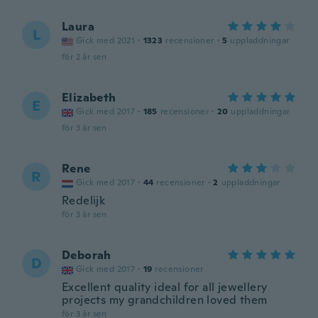
Laura
L
Gick med 2021
·
1323
recensioner
·
5
uppladdningar
för 2 år sen
Elizabeth
E
Gick med 2017
·
185
recensioner
·
20
uppladdningar
för 3 år sen
Rene
R
Gick med 2017
·
44
recensioner
·
2
uppladdningar
Redelijk
för 3 år sen
Deborah
D
Gick med 2017
·
19
recensioner
Excellent quality ideal for all jewellery
projects my grandchildren loved them
för 3 år sen