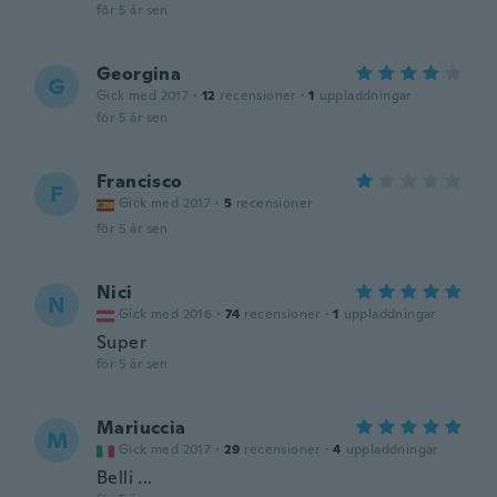
för 5 år sen
Georgina
G
Gick med 2017
·
12
recensioner
·
1
uppladdningar
för 5 år sen
Francisco
F
Gick med 2017
·
5
recensioner
för 5 år sen
Nici
N
Gick med 2016
·
74
recensioner
·
1
uppladdningar
Super
för 5 år sen
Mariuccia
M
Gick med 2017
·
29
recensioner
·
4
uppladdningar
Belli ...