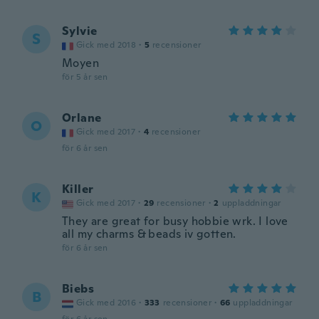
Sylvie
S
Gick med 2018
·
5
recensioner
Moyen
för 5 år sen
Orlane
O
Gick med 2017
·
4
recensioner
för 6 år sen
Killer
K
Gick med 2017
·
29
recensioner
·
2
uppladdningar
They are great for busy hobbie wrk. I love
all my charms & beads iv gotten.
för 6 år sen
Biebs
B
Gick med 2016
·
333
recensioner
·
66
uppladdningar