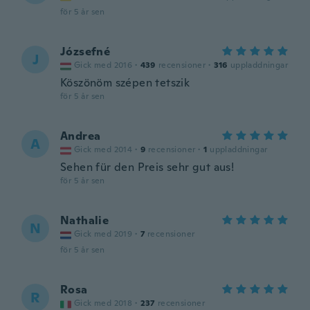
för 5 år sen
Józsefné
J
Gick med 2016
·
439
recensioner
·
316
uppladdningar
Köszönöm szépen tetszik
för 5 år sen
Andrea
A
Gick med 2014
·
9
recensioner
·
1
uppladdningar
Sehen für den Preis sehr gut aus!
för 5 år sen
Nathalie
N
Gick med 2019
·
7
recensioner
för 5 år sen
Rosa
R
Gick med 2018
·
237
recensioner