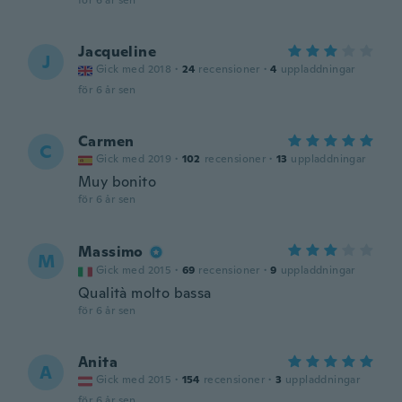
för 6 år sen
Jacqueline
J
Gick med 2018
·
24
recensioner
·
4
uppladdningar
för 6 år sen
Carmen
C
Gick med 2019
·
102
recensioner
·
13
uppladdningar
Muy bonito
för 6 år sen
Massimo
M
Gick med 2015
·
69
recensioner
·
9
uppladdningar
Qualità molto bassa
för 6 år sen
Anita
A
Gick med 2015
·
154
recensioner
·
3
uppladdningar
för 6 år sen