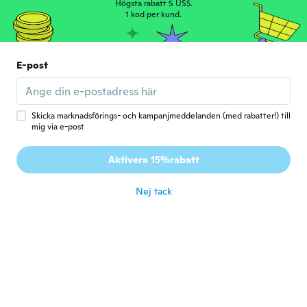
Högsta rabatt 5 US$.
1 kod per kund.
Cheri
C
Gick med 2019
·
282
recensioner
·
276
uppladdningar
May 22,2020 it came before the due date i
E-post
am please with the charms I hope it doesn't
turn black i recommend the seller and
charms
för 6 år sen
Skicka marknadsförings- och kampanjmeddelanden (med rabatter!) till
mig via e-post
Naseem
N
Aktivera 15%rabatt
Gick med 2017
·
5
recensioner
för 6 år sen
Nej tack
Manuela
M
Gick med 2015
·
61
recensioner
för 6 år sen
Ariel
A
Gick med 2020
·
1
recensioner