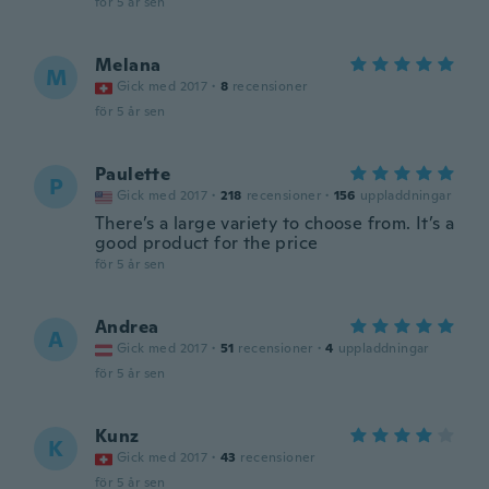
för 5 år sen
Melana
M
Gick med 2017
·
8
recensioner
för 5 år sen
Paulette
P
Gick med 2017
·
218
recensioner
·
156
uppladdningar
There’s a large variety to choose from. It’s a
good product for the price
för 5 år sen
Andrea
A
Gick med 2017
·
51
recensioner
·
4
uppladdningar
för 5 år sen
Kunz
K
Gick med 2017
·
43
recensioner
för 5 år sen