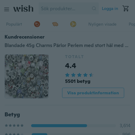
Logga in
Populärt
Nyligen visade
Pop
Kundrecensioner
Blandade 45g Charms Pärlor Perlem med stort hål med strass för charmarmband ARMBAND
TOTALT
4.4
5501 betyg
Visa produktinformation
Betyg
3,614
996