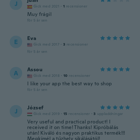
juan
J
Gick med 2021
·
1
recensioner
Muy frágil
för 5 år sen
Eva
E
Gick med 2017
·
3
recensioner
för 5 år sen
Assou
A
Gick med 2018
·
10
recensioner
I like your app the best way to shop
för 5 år sen
József
J
Gick med 2019
·
15
recensioner
·
3
uppladdningar
Very useful and practical product! I
received it on time! Thanks! Kipróbálás
után! Kiváló és nagyon praktikus termék!!!
Megkímél a tűzhely sikálásától!