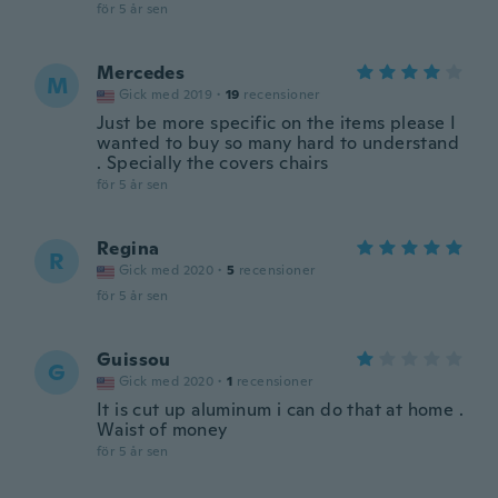
för 5 år sen
Mercedes
M
Gick med 2019
·
19
recensioner
Just be more specific on the items please I
wanted to buy so many hard to understand
. Specially the covers chairs
för 5 år sen
Regina
R
Gick med 2020
·
5
recensioner
för 5 år sen
Guissou
G
Gick med 2020
·
1
recensioner
It is cut up aluminum i can do that at home .
Waist of money
för 5 år sen