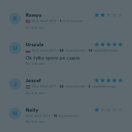
Ramya
R
Gick med 2015
·
1
recensioner
för 5 år sen
Urszula
U
Gick med 2017
·
35
recensioner
·
13
uppladdningar
Ok tylko sporo po czasie
för 5 år sen
József
J
Gick med 2017
·
32
recensioner
·
2
uppladdningar
för 5 år sen
Nelly
N
Gick med 2017
·
12
recensioner
för 5 år sen