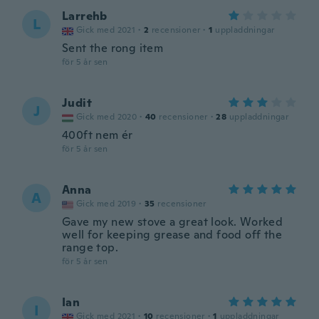
Larrehb
L
Gick med 2021
·
2
recensioner
·
1
uppladdningar
Sent the rong item
för 5 år sen
Judit
J
Gick med 2020
·
40
recensioner
·
28
uppladdningar
400ft nem ér
för 5 år sen
Anna
A
Gick med 2019
·
35
recensioner
Gave my new stove a great look. Worked
well for keeping grease and food off the
range top.
för 5 år sen
Ian
I
Gick med 2021
·
10
recensioner
·
1
uppladdningar