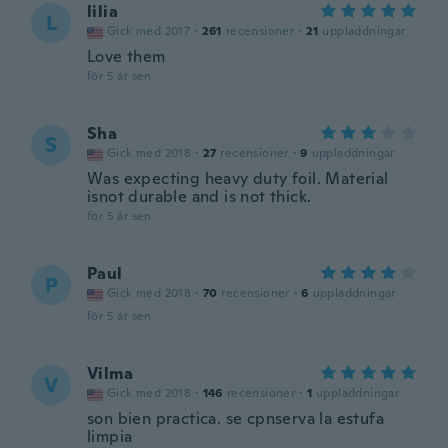
lilia
L
Gick med 2017
·
261
recensioner
·
21
uppladdningar
Love them
för 5 år sen
Sha
S
Gick med 2018
·
27
recensioner
·
9
uppladdningar
Was expecting heavy duty foil. Material
isnot durable and is not thick.
för 5 år sen
Paul
P
Gick med 2018
·
70
recensioner
·
6
uppladdningar
för 5 år sen
Vilma
V
Gick med 2018
·
146
recensioner
·
1
uppladdningar
son bien practica. se cpnserva la estufa
limpia