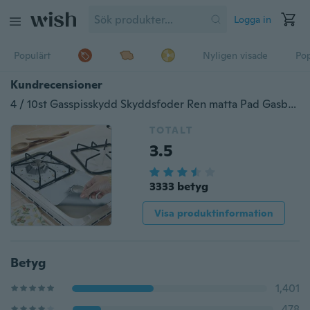
Logga in
Populärt
Nyligen visade
Pop
Kundrecensioner
4 / 10st Gasspisskydd Skyddsfoder Ren matta Pad Gasbrännaröverdrag Spishällskydd Köketillbehör
TOTALT
3.5
3333 betyg
Visa produktinformation
Betyg
1,401
478