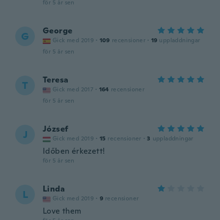
för 5 år sen
George
G
Gick med 2019
·
109
recensioner
·
19
uppladdningar
för 5 år sen
Teresa
T
Gick med 2017
·
164
recensioner
för 5 år sen
József
J
Gick med 2019
·
15
recensioner
·
3
uppladdningar
Időben érkezett!
för 5 år sen
Linda
L
Gick med 2019
·
9
recensioner
Love them