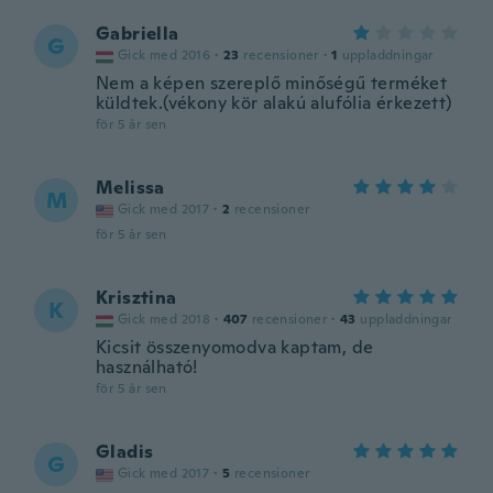
Gabriella
G
Gick med 2016
·
23
recensioner
·
1
uppladdningar
Nem a képen szereplő minőségű terméket
küldtek.(vékony kör alakú alufólia érkezett)
för 5 år sen
Melissa
M
Gick med 2017
·
2
recensioner
för 5 år sen
Krisztina
K
Gick med 2018
·
407
recensioner
·
43
uppladdningar
Kicsit összenyomodva kaptam, de
használható!
för 5 år sen
Gladis
G
Gick med 2017
·
5
recensioner