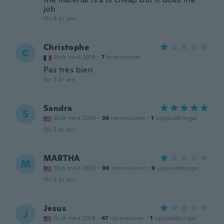
job
för 5 år sen
Christophe
C
Gick med 2018
·
7
recensioner
Pas très bien
för 5 år sen
Sandra
S
Gick med 2020
·
36
recensioner
·
1
uppladdningar
för 5 år sen
MARTHA
M
Gick med 2020
·
90
recensioner
·
9
uppladdningar
för 5 år sen
Jesus
J
Gick med 2018
·
47
recensioner
·
1
uppladdningar