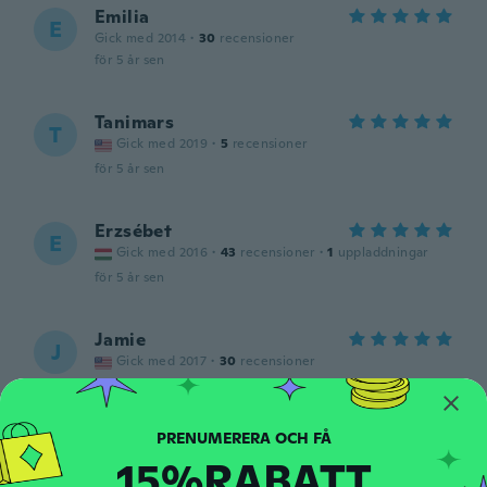
Emilia
E
Gick med 2014
·
30
recensioner
för 5 år sen
Tanimars
T
Gick med 2019
·
5
recensioner
för 5 år sen
Erzsébet
E
Gick med 2016
·
43
recensioner
·
1
uppladdningar
för 5 år sen
Jamie
J
Gick med 2017
·
30
recensioner
för 5 år sen
parth
P
15%RABATT
Gick med 2017
·
3
recensioner
·
1
uppladdningar