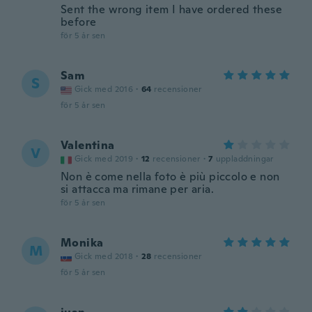
Sent the wrong item I have ordered these
before
för 5 år sen
Sam
S
Gick med 2016
·
64
recensioner
för 5 år sen
Valentina
V
Gick med 2019
·
12
recensioner
·
7
uppladdningar
Non è come nella foto è più piccolo e non
si attacca ma rimane per aria.
för 5 år sen
Monika
M
Gick med 2018
·
28
recensioner
för 5 år sen