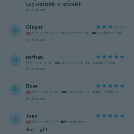
Legközelebb is rendelek!
för 5 år sen
Ginger
G
Gick med 2021
·
357
recensioner
·
86
uppladdningar
för 5 år sen
nathan
N
Gick med 2015
·
158
recensioner
·
17
uppladdningar
för 5 år sen
Rosa
R
Gick med 2015
·
205
recensioner
·
4
uppladdningar
för 5 år sen
Juan
J
Gick med 2017
·
134
recensioner
Just right