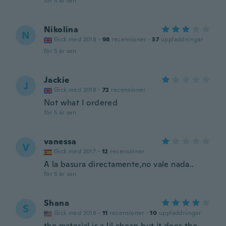
för 5 år sen
Nikolina
N
Gick med 2018
·
98
recensioner
·
37
uppladdningar
för 5 år sen
Jackie
J
Gick med 2018
·
72
recensioner
Not what I ordered
för 5 år sen
vanessa
V
Gick med 2017
·
12
recensioner
A la basura directamente,no vale nada..
för 5 år sen
Shana
S
Gick med 2018
·
11
recensioner
·
10
uppladdningar
the material is a lil cheap but it does the