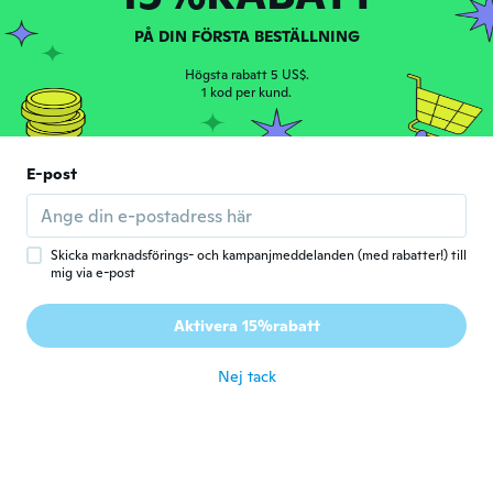
great to protect your appliance
för 5 år sen
PÅ DIN FÖRSTA BESTÄLLNING
Högsta rabatt 5 US$.
Viviane
1 kod per kund.
V
Gick med 2020
·
102
recensioner
·
1
uppladdningar
för 5 år sen
E-post
Mi Yong
M
Gick med 2019
·
328
recensioner
för 5 år sen
Skicka marknadsförings- och kampanjmeddelanden (med rabatter!) till
mig via e-post
Ally
A
Aktivera 15%rabatt
Gick med 2019
·
6
recensioner
för 5 år sen
Nej tack
Guylaine
G
Gick med 2019
·
41
recensioner
för 6 år sen