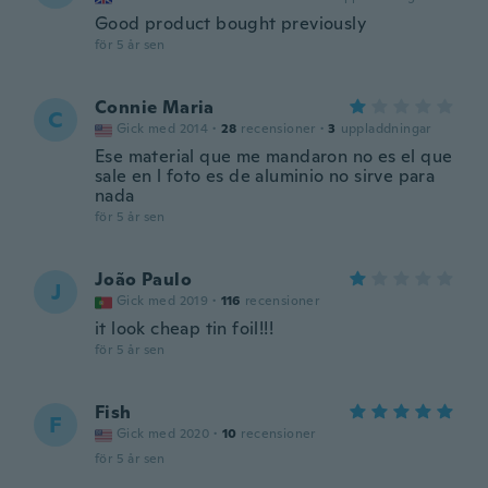
Good product bought previously
för 5 år sen
Connie Maria
C
Gick med 2014
·
28
recensioner
·
3
uppladdningar
Ese material que me mandaron no es el que
sale en l foto es de aluminio no sirve para
nada
för 5 år sen
João Paulo
J
Gick med 2019
·
116
recensioner
it look cheap tin foil!!!
för 5 år sen
Fish
F
Gick med 2020
·
10
recensioner
för 5 år sen