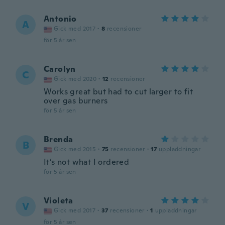
Antonio
A
Gick med 2017
·
8
recensioner
för 5 år sen
Carolyn
C
Gick med 2020
·
12
recensioner
Works great but had to cut larger to fit
over gas burners
för 5 år sen
Brenda
B
Gick med 2015
·
75
recensioner
·
17
uppladdningar
It’s not what I ordered
för 5 år sen
Violeta
V
Gick med 2017
·
37
recensioner
·
1
uppladdningar
för 5 år sen