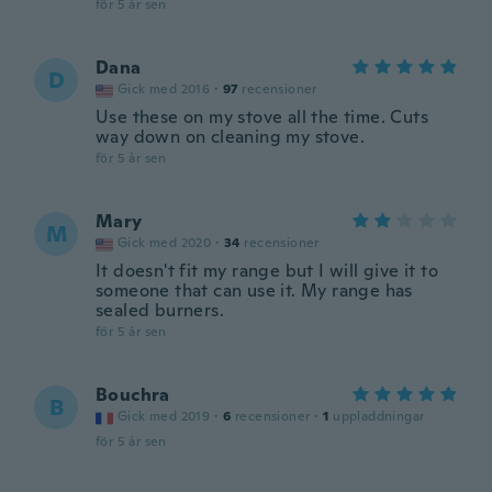
för 5 år sen
Dana
D
Gick med 2016
·
97
recensioner
Use these on my stove all the time. Cuts
way down on cleaning my stove.
för 5 år sen
Mary
M
Gick med 2020
·
34
recensioner
It doesn't fit my range but I will give it to
someone that can use it. My range has
sealed burners.
för 5 år sen
Bouchra
B
Gick med 2019
·
6
recensioner
·
1
uppladdningar
för 5 år sen