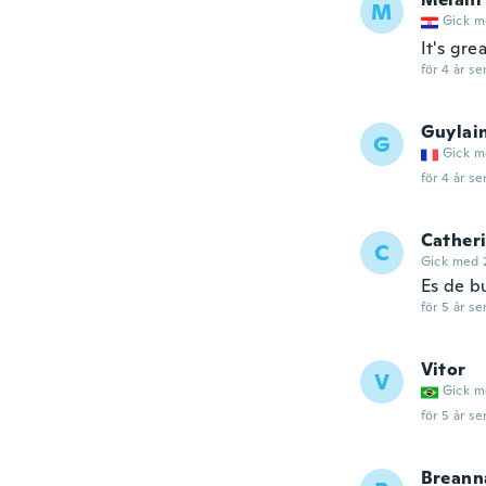
M
Gick m
It's gre
för 4 år se
Guylai
G
Gick m
för 4 år se
Cather
C
Gick med 
Es de bu
för 5 år se
Vitor
V
Gick m
för 5 år se
Breann