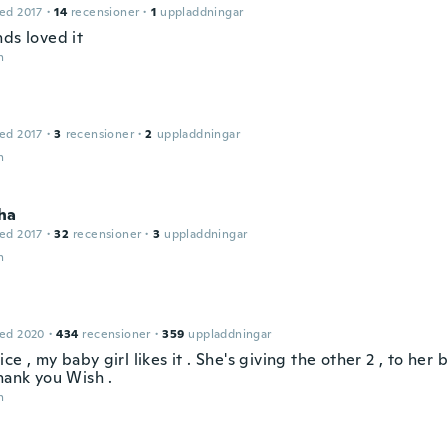
ed 2017
·
14
recensioner
·
1
uppladdningar
ds loved it
n
ed 2017
·
3
recensioner
·
2
uppladdningar
n
ha
ed 2017
·
32
recensioner
·
3
uppladdningar
n
ed 2020
·
434
recensioner
·
359
uppladdningar
nice , my baby girl likes it . She's giving the other 2 , to her 
hank you Wish .
n