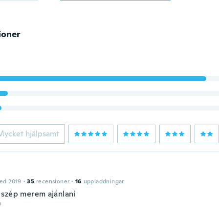
ioner
Mycket hjälpsamt
ed 2019
·
35
recensioner
·
16
uppladdningar
szép merem ajánlani
n