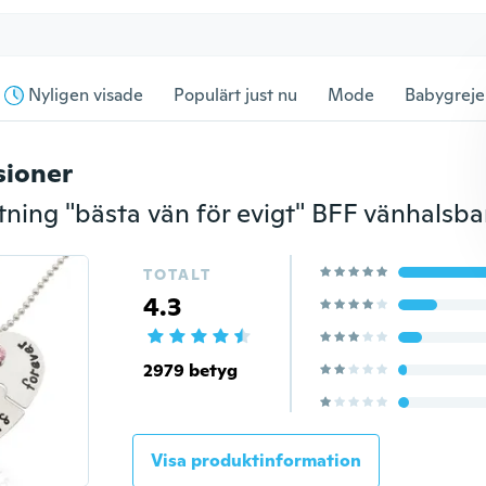
Nyligen visade
Populärt just nu
Mode
Babygreje
sioner
TOTALT
4.3
2979 betyg
Visa produktinformation