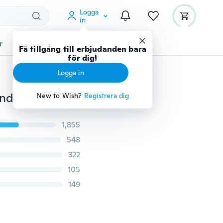
Logga
in
r
Djurtillbehör
Teknikprylar
Mer
Få tillgång till erbjudanden bara
för dig!
Logga in
3st / uppsättning "bästa vän för evigt" BFF vänhalsband set bitar hjärta form pussel hand stämplad vänskap gåva
New to Wish?
Registrera dig
1,855
548
322
105
149