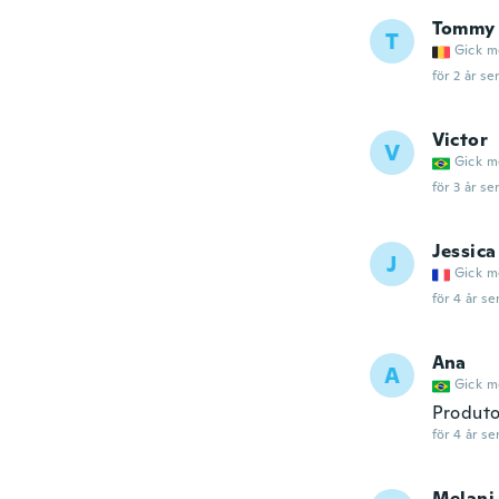
Tommy
T
Gick m
för 2 år se
Victor
V
Gick m
för 3 år se
Jessica
J
Gick m
för 4 år se
Ana
A
Gick m
Produto
för 4 år se
Melani