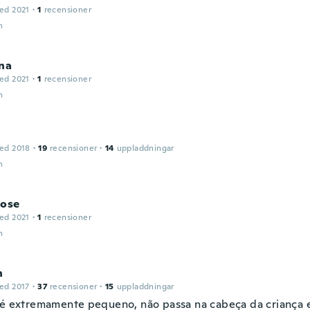
ed 2021
·
1
recensioner
n
na
ed 2021
·
1
recensioner
n
ed 2018
·
19
recensioner
·
14
uppladdningar
n
Jose
ed 2021
·
1
recensioner
n
n
ed 2017
·
37
recensioner
·
15
uppladdningar
 é extremamente pequeno, não passa na cabeça da criança 