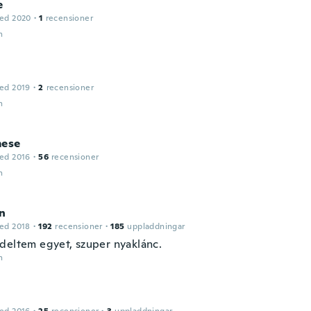
e
ed 2020
·
1
recensioner
n
ed 2019
·
2
recensioner
n
mese
ed 2016
·
56
recensioner
n
n
ed 2018
·
192
recensioner
·
185
uppladdningar
deltem egyet, szuper nyaklánc.
n