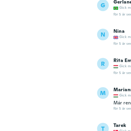
Gerlan
G
Gick m
för 5 år se
Nina
N
Gick m
för 5 år se
Rita E
R
Gick m
för 5 år se
Marian
M
Gick m
Már ren
för 5 år se
Tarek
T