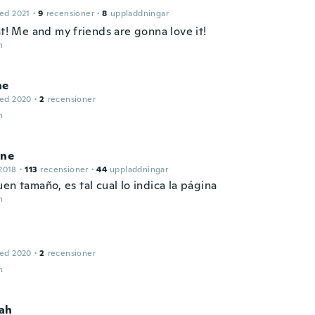
ed 2021
·
9
recensioner
·
8
uppladdningar
at! Me and my friends are gonna love it!
n
ne
ed 2020
·
2
recensioner
n
ine
2018
·
113
recensioner
·
44
uppladdningar
en tamaño, es tal cual lo indica la página
n
ed 2020
·
2
recensioner
n
ah