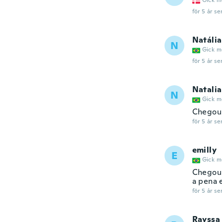
Gick m
för 5 år se
Natália
N
Gick m
för 5 år se
Natali
N
Gick m
Chegou 
för 5 år se
emilly
E
Gick m
Chegou 
a pena 
för 5 år se
Rayssa