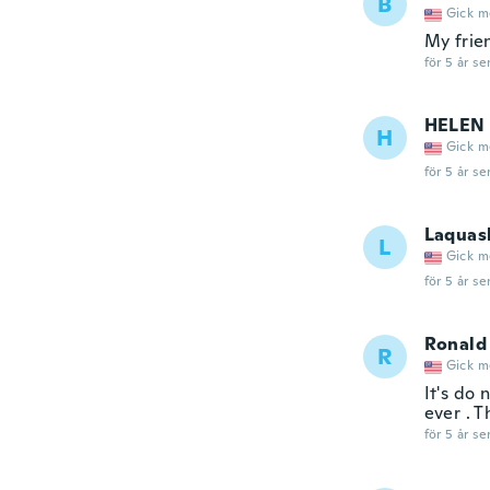
B
Gick m
My frien
för 5 år se
HELEN
H
Gick m
för 5 år se
Laquas
L
Gick m
för 5 år se
Ronald
R
Gick m
It's do 
ever . T
för 5 år se