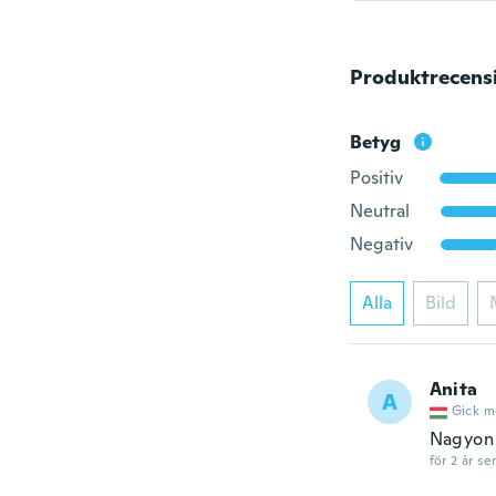
Produktrecens
Betyg
Positiv
Neutral
Negativ
Alla
Bild
Anita
A
Gick m
Nagyon 
för 2 år se