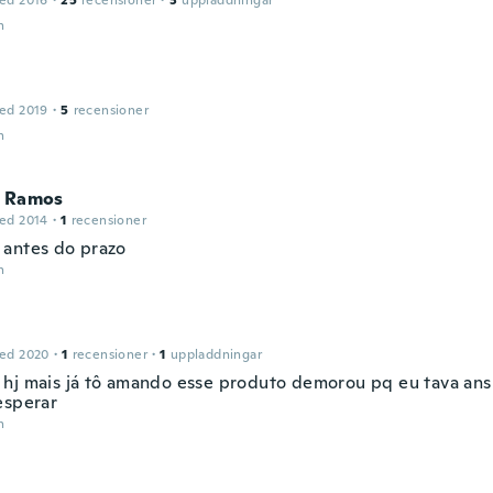
ed 2016
·
25
recensioner
·
3
uppladdningar
n
ed 2019
·
5
recensioner
n
a Ramos
ed 2014
·
1
recensioner
antes do prazo
n
ed 2020
·
1
recensioner
·
1
uppladdningar
hj mais já tô amando esse produto demorou pq eu tava ansi
esperar
n