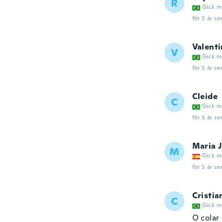
R
Gick m
för 5 år se
Valenti
V
Gick m
för 5 år se
Cleide
C
Gick m
för 5 år se
Maria 
M
Gick m
för 5 år se
Cristia
C
Gick m
O colar