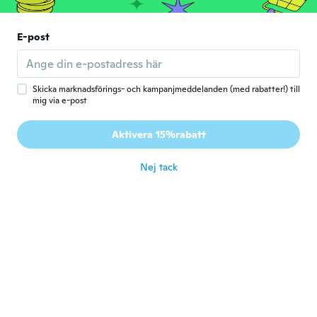
E-post
April
A
Gick med 2015
·
62
recensioner
för 6 år sen
Skicka marknadsförings- och kampanjmeddelanden (med rabatter!) till
mig via e-post
lyn
L
Gick med 2017
·
53
recensioner
Aktivera 15%rabatt
haven't used yet
för 6 år sen
Nej tack
Chris-John
C
Gick med 2018
·
62
recensioner
·
3
uppladdningar
för 6 år sen
Sandra
S
Gick med 2019
·
12
recensioner
för 6 år sen