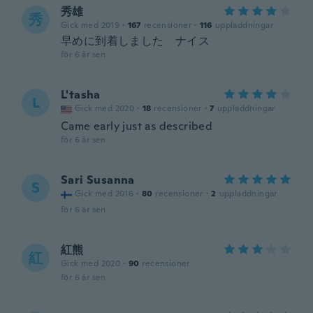
秀雄
秀
Gick med 2019
·
167
recensioner
·
116
uppladdningar
早めに到着しました ナイス
för 6 år sen
L'tasha
L
Gick med 2020
·
18
recensioner
·
7
uppladdningar
Came early just as described
för 6 år sen
Sari Susanna
S
Gick med 2016
·
80
recensioner
·
2
uppladdningar
för 6 år sen
紅熊
紅
Gick med 2020
·
90
recensioner
för 6 år sen