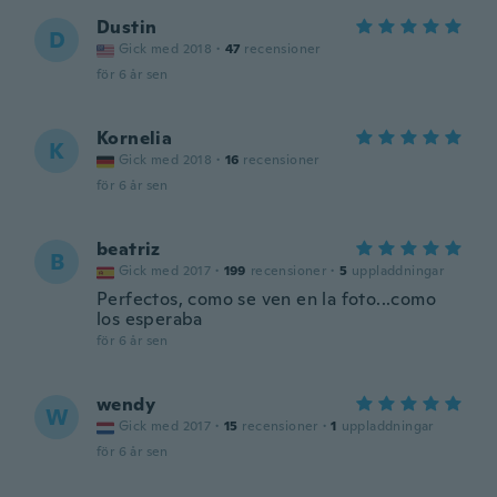
Dustin
D
Gick med 2018
·
47
recensioner
för 6 år sen
Kornelia
K
Gick med 2018
·
16
recensioner
för 6 år sen
beatriz
B
Gick med 2017
·
199
recensioner
·
5
uppladdningar
Perfectos, como se ven en la foto...como
los esperaba
för 6 år sen
wendy
W
Gick med 2017
·
15
recensioner
·
1
uppladdningar
för 6 år sen