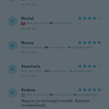
för 6 år sen
Daniel
D
Gick med 2015
·
98
recensioner
för 6 år sen
Nancy
N
Gick med 2016
·
46
recensioner
·
9
uppladdningar
för 6 år sen
Anastasia
A
Gick med 2016
·
237
recensioner
·
1
uppladdningar
för 6 år sen
Andrea
A
Gick med 2018
·
34
recensioner
·
14
uppladdningar
Nagyon jó minőségű termék. Ajánlom
mindenkinek!