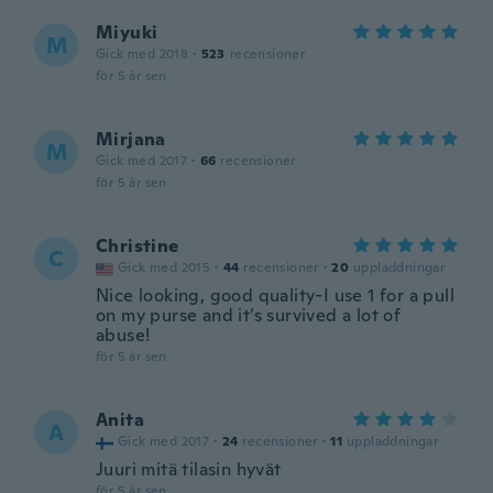
Miyuki
M
Gick med 2018
·
523
recensioner
för 5 år sen
Mirjana
M
Gick med 2017
·
66
recensioner
för 5 år sen
Christine
C
Gick med 2015
·
44
recensioner
·
20
uppladdningar
Nice looking, good quality-I use 1 for a pull
on my purse and it’s survived a lot of
abuse!
för 5 år sen
Anita
A
Gick med 2017
·
24
recensioner
·
11
uppladdningar
Juuri mitä tilasin hyvät
för 5 år sen