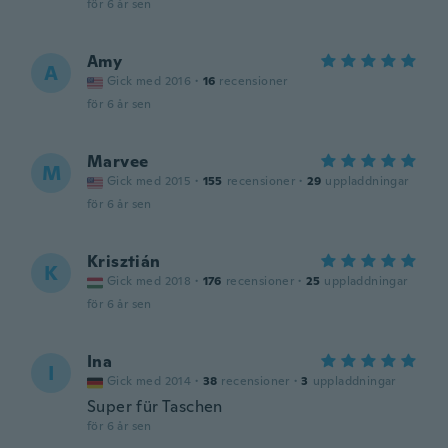
för 6 år sen
Amy
A
Gick med 2016
·
16
recensioner
för 6 år sen
Marvee
M
Gick med 2015
·
155
recensioner
·
29
uppladdningar
för 6 år sen
Krisztián
K
Gick med 2018
·
176
recensioner
·
25
uppladdningar
för 6 år sen
Ina
I
Gick med 2014
·
38
recensioner
·
3
uppladdningar
Super für Taschen
för 6 år sen