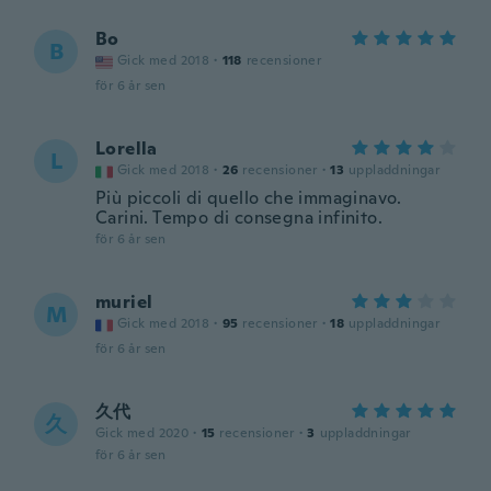
Bo
B
Gick med 2018
·
118
recensioner
för 6 år sen
Lorella
L
Gick med 2018
·
26
recensioner
·
13
uppladdningar
Più piccoli di quello che immaginavo.
Carini. Tempo di consegna infinito.
för 6 år sen
muriel
M
Gick med 2018
·
95
recensioner
·
18
uppladdningar
för 6 år sen
久代
久
Gick med 2020
·
15
recensioner
·
3
uppladdningar
för 6 år sen