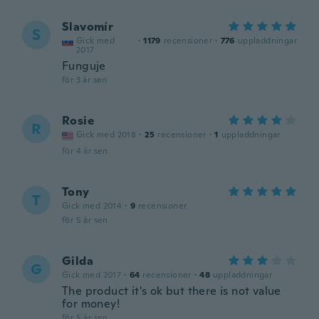
Slavomír
S
Gick med
·
1179
recensioner
·
776
uppladdningar
2017
Funguje
för 3 år sen
Rosie
R
Gick med 2018
·
25
recensioner
·
1
uppladdningar
för 4 år sen
Tony
T
Gick med 2014
·
9
recensioner
för 5 år sen
Gilda
G
Gick med 2017
·
64
recensioner
·
48
uppladdningar
The product it's ok but there is not value
for money!
för 5 år sen