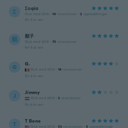
Σοφία
Σ
Gick med 2016
·
10
recensioner
·
2
uppladdningar
för 6 år sen
順子
順
Gick med 2018
·
75
recensioner
för 6 år sen
G.
G
Gick med 2019
·
16
recensioner
för 6 år sen
Jimmy
J
Gick med 2018
·
2
recensioner
för 6 år sen
T Bone
T
Gick med 2016
·
53
recensioner
·
5
uppladdningar