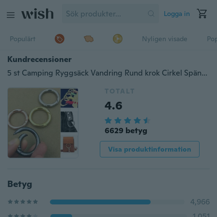
Logga in
Populärt
Nyligen visade
Pop
Kundrecensioner
5 st Camping Ryggsäck Vandring Rund krok Cirkel Spänne 28mm Snäppklämmor Nyckelring
TOTALT
4.6
6629 betyg
Visa produktinformation
Betyg
4,966
1,051