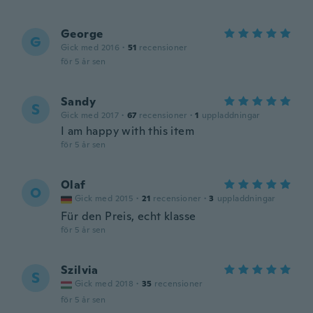
George
G
Gick med 2016
·
51
recensioner
för 5 år sen
Sandy
S
Gick med 2017
·
67
recensioner
·
1
uppladdningar
I am happy with this item
för 5 år sen
Olaf
O
Gick med 2015
·
21
recensioner
·
3
uppladdningar
Für den Preis, echt klasse
för 5 år sen
Szilvia
S
Gick med 2018
·
35
recensioner
för 5 år sen