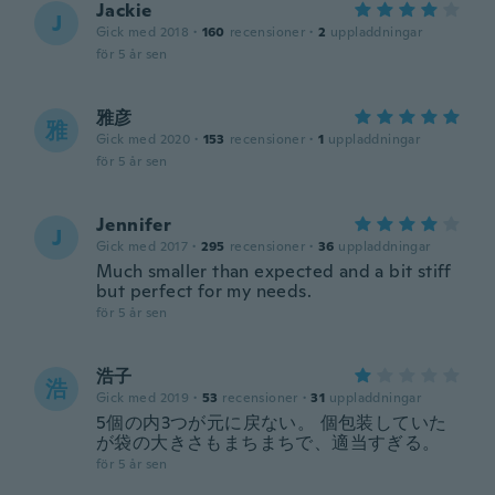
Jackie
J
Gick med 2018
·
160
recensioner
·
2
uppladdningar
för 5 år sen
雅彦
雅
Gick med 2020
·
153
recensioner
·
1
uppladdningar
för 5 år sen
Jennifer
J
Gick med 2017
·
295
recensioner
·
36
uppladdningar
Much smaller than expected and a bit stiff
but perfect for my needs.
för 5 år sen
浩子
浩
Gick med 2019
·
53
recensioner
·
31
uppladdningar
5個の内3つが元に戻ない。 個包装していた
が袋の大きさもまちまちで、適当すぎる。
för 5 år sen