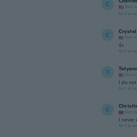
Charle
C
Gick m
för 5 år se
Crystal
C
Gick m
👍
för 5 år se
Tatyan
T
Gick m
I do not
för 5 år se
Christi
C
Gick m
I never 
för 5 år se