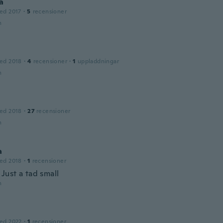
a
ed 2017
·
5
recensioner
n
ed 2018
·
4
recensioner
·
1
uppladdningar
n
ed 2018
·
27
recensioner
n
a
ed 2018
·
1
recensioner
. Just a tad small
n
ed 2022
·
1
recensioner