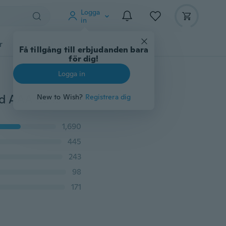
Logga
in
r
Djurtillbehör
Teknikprylar
Mer
Få tillgång till erbjudanden bara
för dig!
Logga in
Sz6-13 (två ringar) Parring His Hers 10 k Svart guldfylld AAA Cz 316L rostfritt stål Smycken Set Love Gift
New to Wish?
Registrera dig
1,690
445
243
98
171