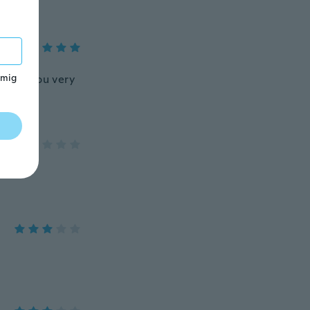
 mig
Thank you very