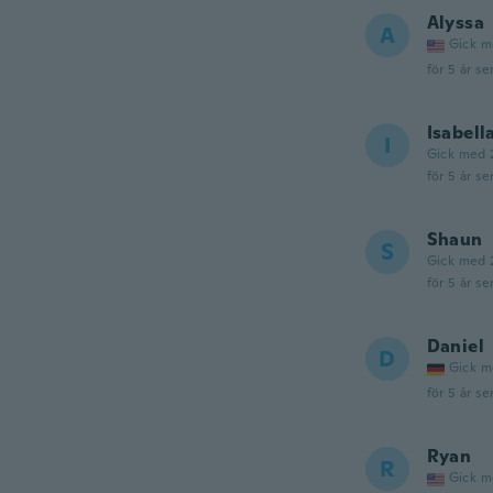
Alyssa
A
Gick m
för 5 år se
Isabell
I
Gick med 
för 5 år se
Shaun
S
Gick med 
för 5 år se
Daniel
D
Gick m
för 5 år se
Ryan
R
Gick m