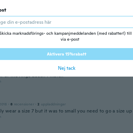
n
ost
ed 2020
·
11
recensioner
·
2
uppladdningar
Skicka marknadsförings- och kampanjmeddelanden (med rabatter!) till
!!!! Even better than what I thought my wife loves them!! 
via e-post
n
Aktivera 15%rabatt
dra
Nej tack
ed 2016
·
20
recensioner
·
4
uppladdningar
or of the rings doesn’t match
n
2018
·
8
recensioner
·
2
uppladdningar
ly wear a size 7 but it was to small you need to go a size up
n