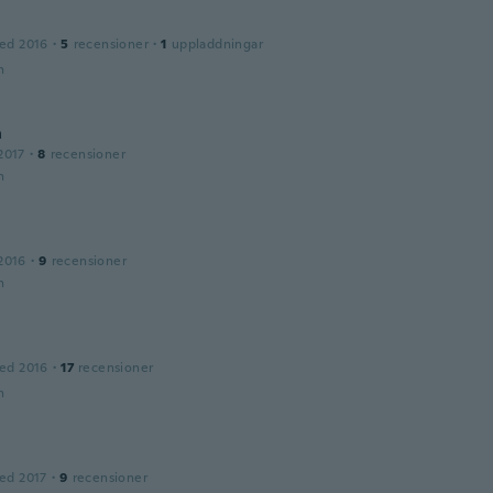
ed 2016
·
5
recensioner
·
1
uppladdningar
n
a
2017
·
8
recensioner
n
2016
·
9
recensioner
n
ed 2016
·
17
recensioner
n
ed 2017
·
9
recensioner