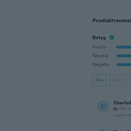
Produktrecens
Betyg
Positiv
Neutral
Negativ
Alla
Bild
Charlo
C
Gick m
ungefär et