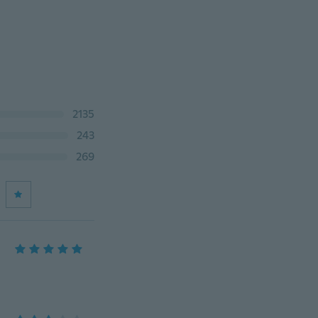
2135
243
269