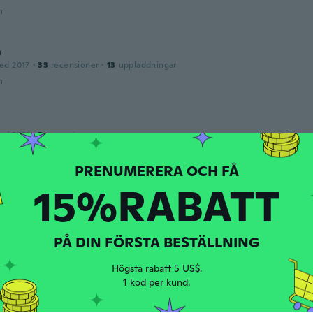
n
a
ed 2017
·
33
recensioner
·
13
uppladdningar
n
ed 2021
·
5
recensioner
hem
n
15%RABATT
ed 2021
·
5
recensioner
od ring
PÅ DIN FÖRSTA BESTÄLLNING
n
Högsta rabatt 5 US$.
1 kod per kund.
nn
ed 2021
·
1
recensioner