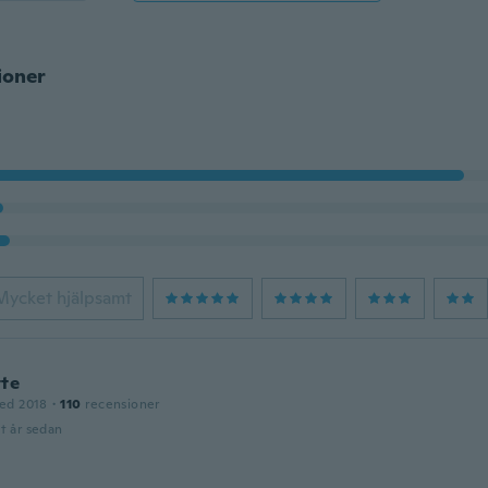
ioner
Mycket hjälpsamt
tte
ed 2018
·
110
recensioner
t år sedan