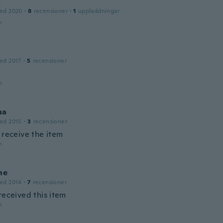
s
ed 2020
·
8
recensioner
·
1
uppladdningar
n
ed 2017
·
5
recensioner
n
na
ed 2015
·
3
recensioner
 receive the item
n
ne
ed 2014
·
7
recensioner
received this item
n