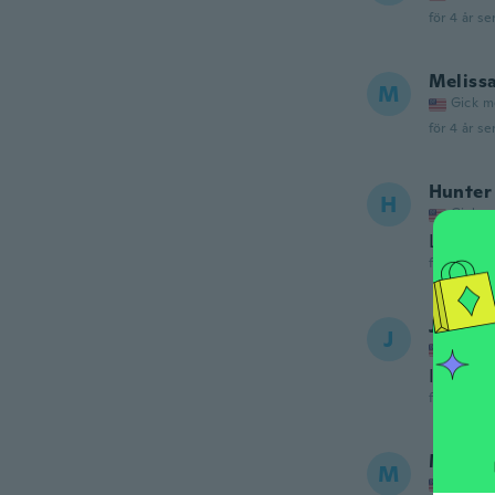
för 4 år se
Meliss
M
Gick m
för 4 år se
Hunter
H
Gick m
Love t
för 4 år se
Joseph
J
Gick m
Its a go
för 4 år se
Marya
M
Gick m