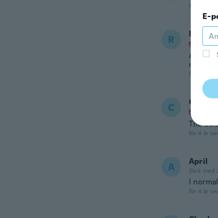
för 4 år se
E-p
Robert
R
Gick m
Awesome
much!!!
för 4 år se
Cassan
C
Gick m
The col
för 4 år se
April
A
Gick med 
I normal
för 4 år se