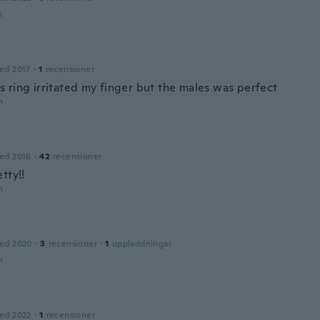
n
a
ed 2017
·
1
recensioner
 ring irritated my finger but the males was perfect
n
ed 2016
·
42
recensioner
tty!!
n
ed 2020
·
3
recensioner
·
1
uppladdningar
n
ed 2022
·
1
recensioner