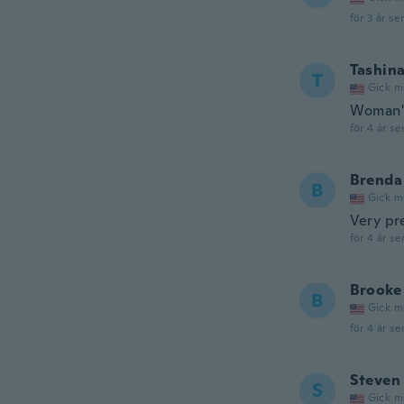
för 3 år se
Tashin
T
Gick m
Woman's
för 4 år se
Brenda
B
Gick m
Very pre
för 4 år se
Brooke
B
Gick m
för 4 år se
Steven
S
Gick m