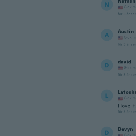
Natash
N
Gick m
för 3 år se
Austin
A
Gick m
för 3 år se
david
D
Gick m
för 3 år se
Latosh
L
Gick m
I love it
för 3 år se
Devyn
D
Gick m