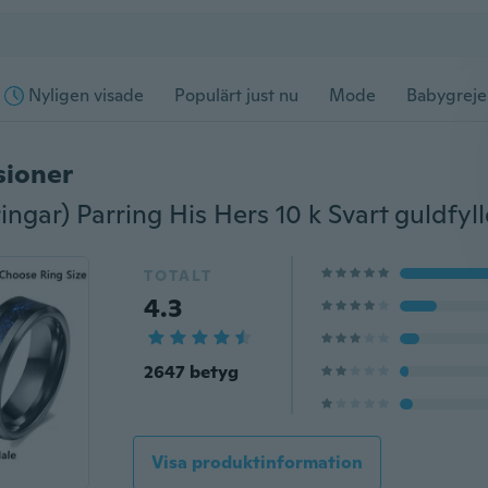
Nyligen visade
Populärt just nu
Mode
Babygreje
sioner
TOTALT
4.3
2647 betyg
Visa produktinformation