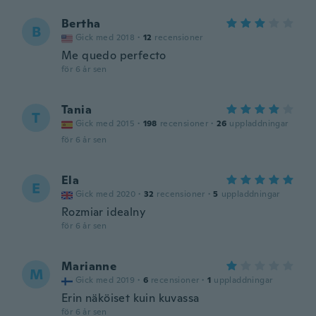
Bertha
B
Gick med 2018
·
12
recensioner
Me quedo perfecto
för 6 år sen
Tania
T
Gick med 2015
·
198
recensioner
·
26
uppladdningar
för 6 år sen
Ela
E
Gick med 2020
·
32
recensioner
·
5
uppladdningar
Rozmiar idealny
för 6 år sen
Marianne
M
Gick med 2019
·
6
recensioner
·
1
uppladdningar
Erin näköiset kuin kuvassa
för 6 år sen