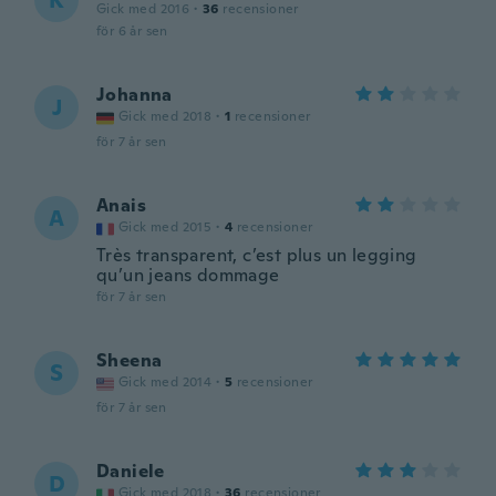
K
Gick med 2016
·
36
recensioner
för 6 år sen
Johanna
J
Gick med 2018
·
1
recensioner
för 7 år sen
Anais
A
Gick med 2015
·
4
recensioner
Très transparent, c’est plus un legging
qu’un jeans dommage
för 7 år sen
Sheena
S
Gick med 2014
·
5
recensioner
för 7 år sen
Daniele
D
Gick med 2018
·
36
recensioner