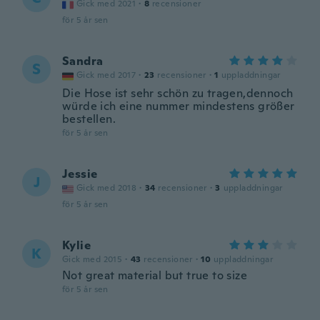
Gick med 2021
·
8
recensioner
för 5 år sen
Sandra
S
Gick med 2017
·
23
recensioner
·
1
uppladdningar
Die Hose ist sehr schön zu tragen,dennoch
würde ich eine nummer mindestens größer
bestellen.
för 5 år sen
Jessie
J
Gick med 2018
·
34
recensioner
·
3
uppladdningar
för 5 år sen
Kylie
K
Gick med 2015
·
43
recensioner
·
10
uppladdningar
Not great material but true to size
för 5 år sen