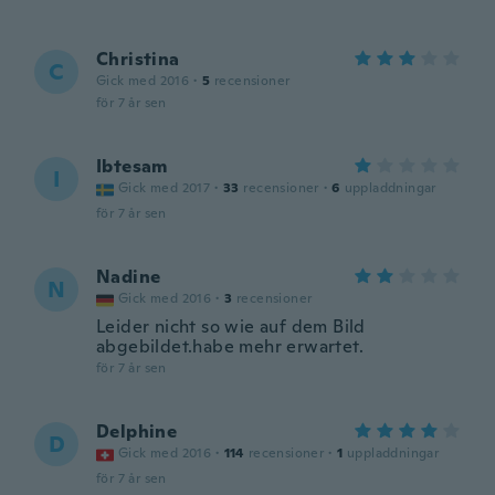
Christina
C
Gick med 2016
·
5
recensioner
för 7 år sen
Ibtesam
I
Gick med 2017
·
33
recensioner
·
6
uppladdningar
för 7 år sen
Nadine
N
Gick med 2016
·
3
recensioner
Leider nicht so wie auf dem Bild
abgebildet.habe mehr erwartet.
för 7 år sen
Delphine
D
Gick med 2016
·
114
recensioner
·
1
uppladdningar
för 7 år sen