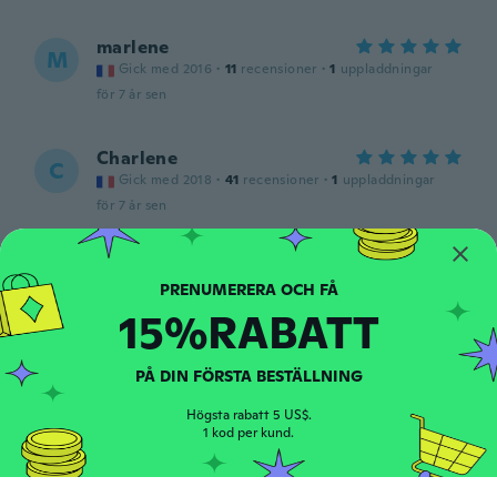
marlene
M
Gick med 2016
·
11
recensioner
·
1
uppladdningar
för 7 år sen
Charlene
C
Gick med 2018
·
41
recensioner
·
1
uppladdningar
för 7 år sen
Susan
S
Gick med 2018
·
3
recensioner
15%RABATT
för 7 år sen
PÅ DIN FÖRSTA BESTÄLLNING
Jocelyne
J
Gick med 2014
·
2
recensioner
Högsta rabatt 5 US$.
Vous m' avez l'ivraie taillé trop grand
1 kod per kund.
för 7 år sen