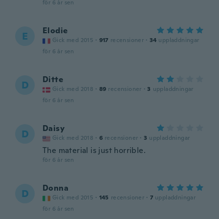
för 6 år sen
Elodie
E
Gick med 2015
·
917
recensioner
·
34
uppladdningar
för 6 år sen
Ditte
D
Gick med 2018
·
89
recensioner
·
3
uppladdningar
för 6 år sen
Daisy
D
Gick med 2018
·
6
recensioner
·
3
uppladdningar
The material is just horrible.
för 6 år sen
Donna
D
Gick med 2015
·
145
recensioner
·
7
uppladdningar
för 6 år sen