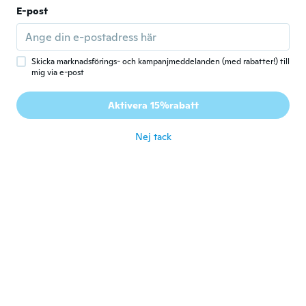
Юлия
E-post
Ю
Gick med 2018
·
29
recensioner
·
2
uppladdningar
Идеально подошли.
för 7 år sen
Skicka marknadsförings- och kampanjmeddelanden (med rabatter!) till
mig via e-post
Camilla
C
Aktivera 15%rabatt
Gick med 2016
·
37
recensioner
för 7 år sen
Nej tack
beatrice
B
Gick med 2016
·
50
recensioner
·
3
uppladdningar
Alltså väldigt tun så kör du vit så ha vita
underkläder då. Annars sköna
för 7 år sen
Chrissie
C
Gick med 2018
·
6
recensioner
I ordered a 4x and they were about a size
10