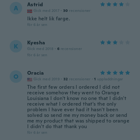
Astrid
A
Gick med 2017
·
30
recensioner
Ikke helt lik farge.
för 6 år sen
Kyesha
K
Gick med 2018
·
6
recensioner
för 6 år sen
Oracia
O
Gick med 2019
·
32
recensioner
·
1
uppladdningar
The first few orders I ordered I did not
receive somehow they went to Orange
Louisiana I don't know no one that I didn't
receive what I ordered that's the only
problem I have ever had it hasn't been
solved so send me my money back or send
me my product that was shipped to orange
I didn't do that thank you
för 6 år sen