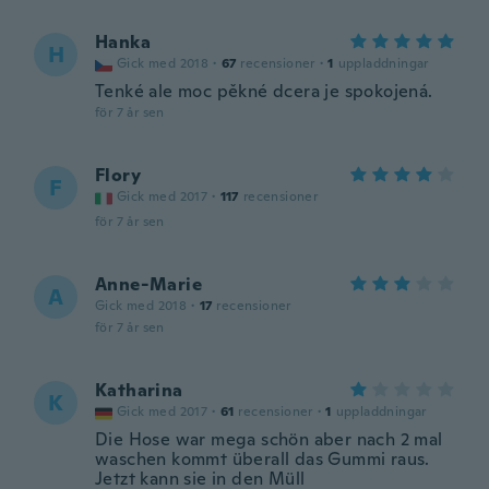
Hanka
H
Gick med 2018
·
67
recensioner
·
1
uppladdningar
Tenké ale moc pěkné dcera je spokojená.
för 7 år sen
Flory
F
Gick med 2017
·
117
recensioner
för 7 år sen
Anne-Marie
A
Gick med 2018
·
17
recensioner
för 7 år sen
Katharina
K
Gick med 2017
·
61
recensioner
·
1
uppladdningar
Die Hose war mega schön aber nach 2 mal
waschen kommt überall das Gummi raus.
Jetzt kann sie in den Müll