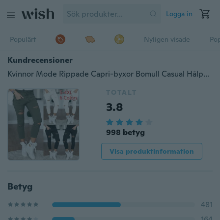
Logga in
Populärt
Nyligen visade
Pop
Kundrecensioner
Kvinnor Mode Rippade Capri-byxor Bomull Casual Hålpenna Hög midja Byxor 6 färger Plus storlek S-4XL
TOTALT
3.8
998 betyg
Visa produktinformation
Betyg
481
164