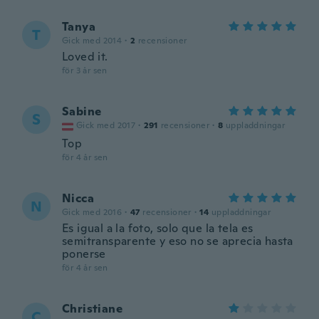
Tanya
T
Gick med 2014
·
2
recensioner
Loved it.
för 3 år sen
Sabine
S
Gick med 2017
·
291
recensioner
·
8
uppladdningar
Top
för 4 år sen
Nicca
N
Gick med 2016
·
47
recensioner
·
14
uppladdningar
Es igual a la foto, solo que la tela es
semitransparente y eso no se aprecia hasta
ponerse
för 4 år sen
Christiane
C