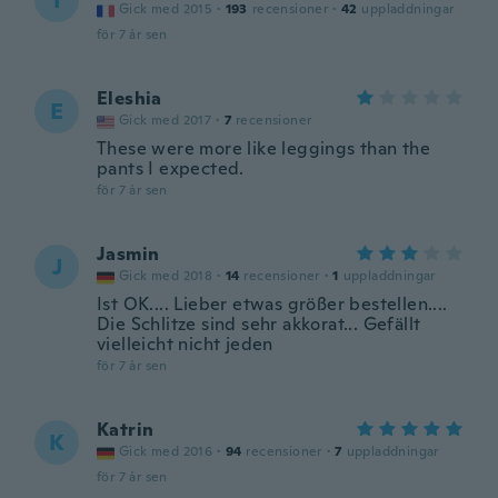
I
Gick med 2015
·
193
recensioner
·
42
uppladdningar
för 7 år sen
Eleshia
E
Gick med 2017
·
7
recensioner
These were more like leggings than the
pants I expected.
för 7 år sen
Jasmin
J
Gick med 2018
·
14
recensioner
·
1
uppladdningar
Ist OK.... Lieber etwas größer bestellen....
Die Schlitze sind sehr akkorat... Gefällt
vielleicht nicht jeden
för 7 år sen
Katrin
K
Gick med 2016
·
94
recensioner
·
7
uppladdningar
för 7 år sen