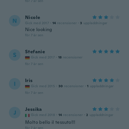
för 7 år sen
Nicole
N
Gick med 2017
·
14
recensioner
·
3
uppladdningar
Nice looking
för 7 år sen
Stefanie
S
Gick med 2017
·
18
recensioner
för 7 år sen
Iris
I
Gick med 2015
·
30
recensioner
·
1
uppladdningar
för 7 år sen
Jessika
J
Gick med 2018
·
14
recensioner
·
2
uppladdningar
Molto bello il tessuto!!!
för 7 år sen