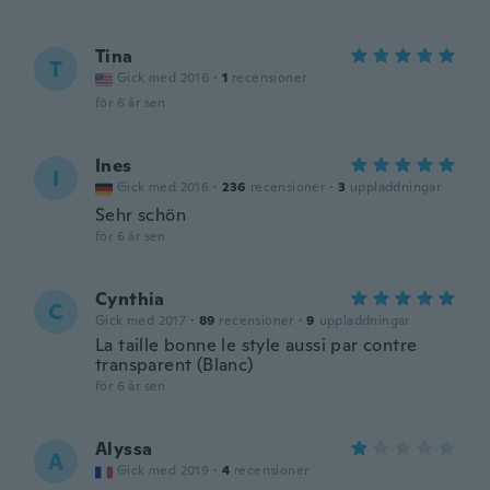
Tina
T
Gick med 2016
·
1
recensioner
för 6 år sen
Ines
I
Gick med 2016
·
236
recensioner
·
3
uppladdningar
Sehr schön
för 6 år sen
Cynthia
C
Gick med 2017
·
89
recensioner
·
9
uppladdningar
La taille bonne le style aussi par contre
transparent (Blanc)
för 6 år sen
Alyssa
A
Gick med 2019
·
4
recensioner