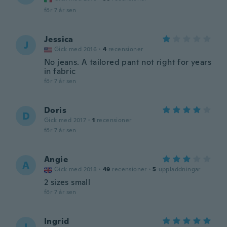
för 7 år sen
Jessica
J
Gick med 2016
·
4
recensioner
No jeans. A tailored pant not right for years
in fabric
för 7 år sen
Doris
D
Gick med 2017
·
1
recensioner
för 7 år sen
Angie
A
Gick med 2018
·
49
recensioner
·
5
uppladdningar
2 sizes small
för 7 år sen
Ingrid