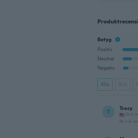
Produktrecens
Betyg
Positiv
Neutral
Negativ
Alla
Bild
Tracy
T
Gick m
för 2 år se