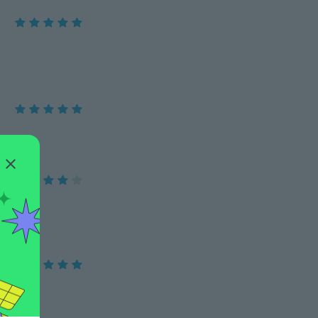
reszelők
est.