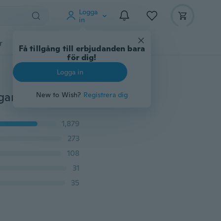
Logga
in
r
Djurtillbehör
Teknikprylar
Mer
Få tillgång till erbjudanden bara
för dig!
Logga in
agare
New to Wish?
Registrera dig
1,879
273
108
31
35