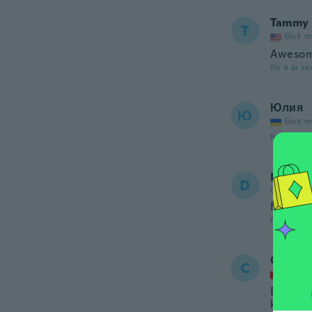
Tammy
T
Gick m
Aweso
för 4 år se
Юлия
Ю
Gick m
för 4 år se
Dianne
D
Gick med 
Haven’t 
för 4 år se
C.
C
Gick m
Ez aján
kiváloa