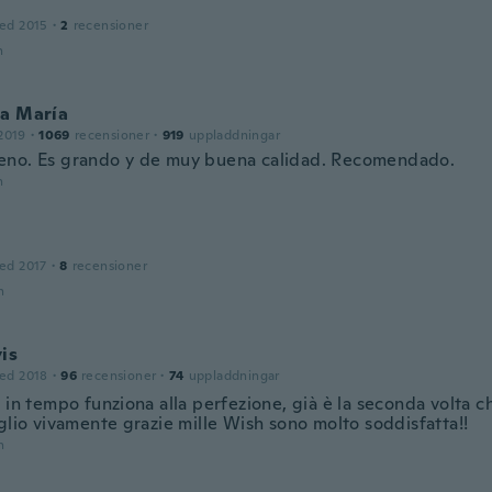
ed 2015
·
2
recensioner
n
ca María
2019
·
1069
recensioner
·
919
uppladdningar
no. Es grando y de muy buena calidad. Recomendado.
n
ed 2017
·
8
recensioner
n
is
ed 2018
·
96
recensioner
·
74
uppladdningar
 in tempo funziona alla perfezione, già è la seconda volta c
glio vivamente grazie mille Wish sono molto soddisfatta!!
n