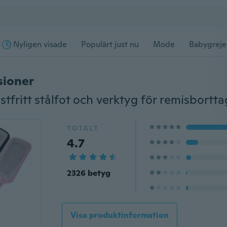
Nyligen visade
Populärt just nu
Mode
Babygreje
sioner
ostfritt stålfot och verktyg för remisbortt
TOTALT
4.7
2326 betyg
Visa produktinformation