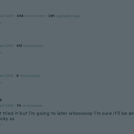
ed 2020
·
344
recensioner
·
281
uppladdningar
n
ed 2016
·
417
recensioner
n
e
ed 2018
·
6
recensioner
n
r
ed 2020
·
74
recensioner
t tried it but I'm going to later whooooop I'm sure it'll be a
cky xx
n