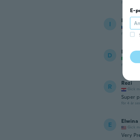
för 4 år se
E-p
Ivana
I
Gick m
för 4 år se
Daniel
D
Gick m
för 4 år se
Rozi
R
Gick m
Super p
för 4 år se
Elwina
E
Gick m
Very Pr