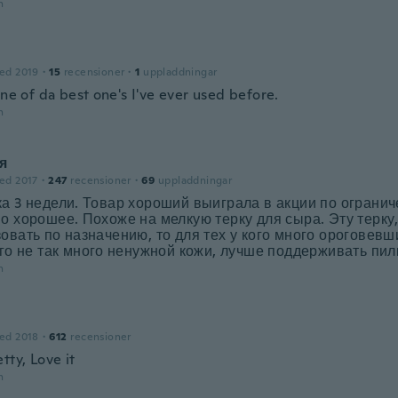
n
ed 2019
·
15
recensioner
·
1
uppladdningar
one of da best one's I've ever used before.
n
я
ed 2017
·
247
recensioner
·
69
uppladdningar
а 3 недели. Товар хороший выиграла в акции по ограни
о хорошее. Похоже на мелкую терку для сыра. Эту терку
овать по назначению, то для тех у кого много ороговевш
ого не так много ненужной кожи, лучше поддерживать пил
n
ed 2018
·
612
recensioner
tty, Love it
n