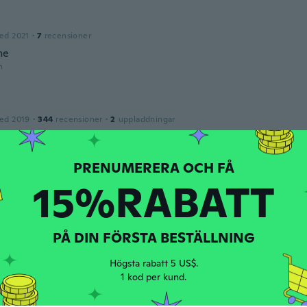
ed 2021
·
7
recensioner
me
n
ed 2019
·
344
recensioner
·
2
uppladdningar
n
e
15%RABATT
2017
·
206
recensioner
·
361
uppladdningar
tried it but looks good
n
PÅ DIN FÖRSTA BESTÄLLNING
Högsta rabatt 5 US$.
ed 2017
·
641
recensioner
1 kod per kund.
dék lesz remélem ugyan olyan jó mint amit én rendeltem. A 
k. Sok időt sporol meg vele az ember más produktokhoz kép