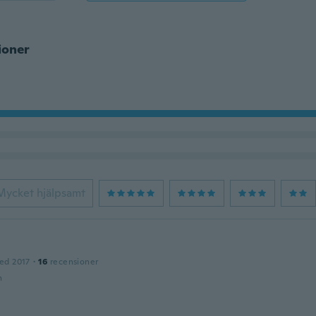
ioner
Mycket hjälpsamt
ed 2017
·
16
recensioner
n