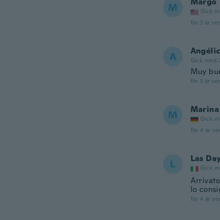
Margo
M
Gick m
för 3 år se
Angéli
A
Gick med 
Muy bue
för 3 år se
Marina
M
Gick m
för 4 år se
Las Day
L
Gick m
Arrivato
lo consi
för 4 år se