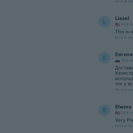
för 4 år se
Liezel
L
Gick m
This is 
för 4 år se
Евгени
Е
Gick m
Доставк
Качеств
использ
тех у к
för 4 år se
Elwina
E
Gick m
Very Pre
för 4 år se