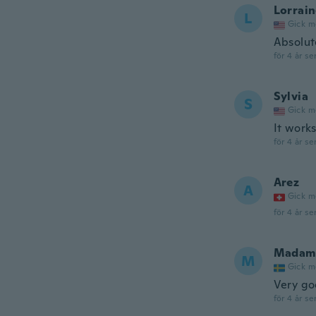
Lorrai
L
Gick m
Absolute
för 4 år se
Sylvia
S
Gick m
It works
för 4 år se
Arez
A
Gick m
för 4 år se
Madam
M
Gick m
Very go
för 4 år se