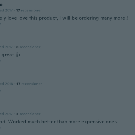
ne
ed 2017
·
17
recensioner
ly love love this product, I will be ordering many more!!
n
ed 2017
·
8
recensioner
 great 👍
n
ed 2018
·
17
recensioner
n
ed 2017
·
2
recensioner
od. Worked much better than more expensive ones.
n