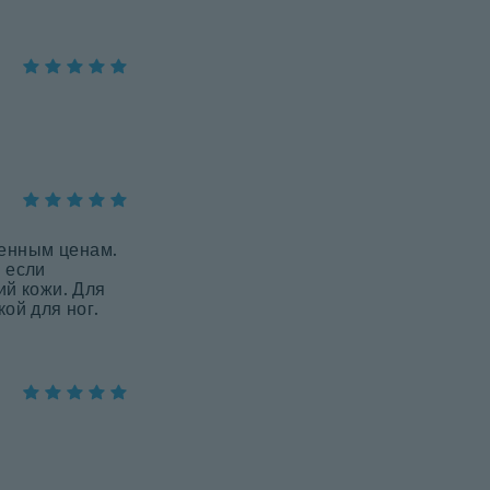
ченным ценам.
, если
ий кожи. Для
кой для ног.