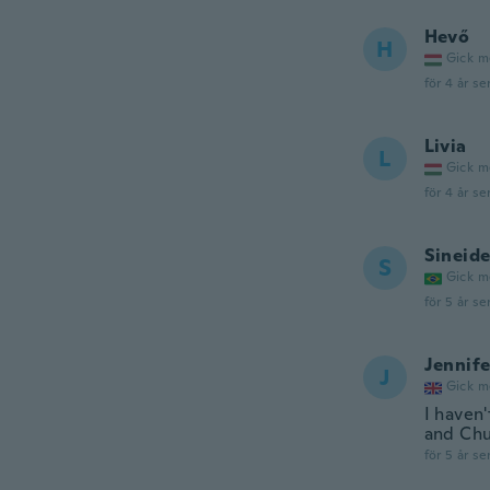
Hevő
H
Gick m
för 4 år se
Livia
L
Gick m
för 4 år se
Sineid
S
Gick m
för 5 år se
Jennife
J
Gick m
I haven'
and Chu
för 5 år se