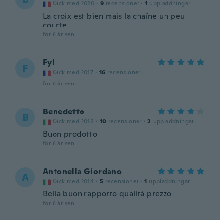
Gick med 2020
·
9
recensioner
·
1
uppladdningar
La croix est bien mais la chaîne un peu
courte.
för 6 år sen
Fyl
F
Gick med 2017
·
16
recensioner
för 6 år sen
Benedetto
B
Gick med 2018
·
10
recensioner
·
2
uppladdningar
Buon prodotto
för 6 år sen
Antonella Giordano
A
Gick med 2014
·
5
recensioner
·
1
uppladdningar
Bella buon rapporto qualità prezzo
för 6 år sen