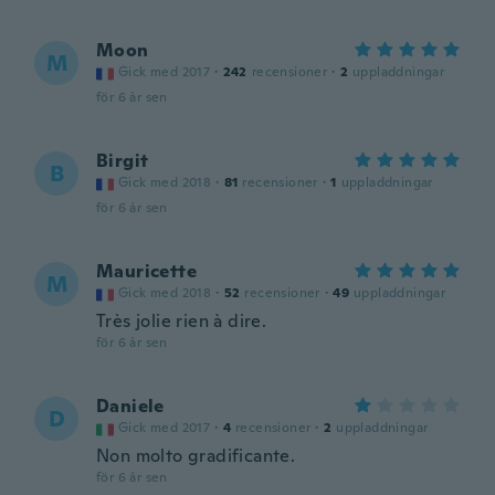
Moon
M
Gick med 2017
·
242
recensioner
·
2
uppladdningar
för 6 år sen
Birgit
B
Gick med 2018
·
81
recensioner
·
1
uppladdningar
för 6 år sen
Mauricette
M
Gick med 2018
·
52
recensioner
·
49
uppladdningar
Très jolie rien à dire.
för 6 år sen
Daniele
D
Gick med 2017
·
4
recensioner
·
2
uppladdningar
Non molto gradificante.
för 6 år sen