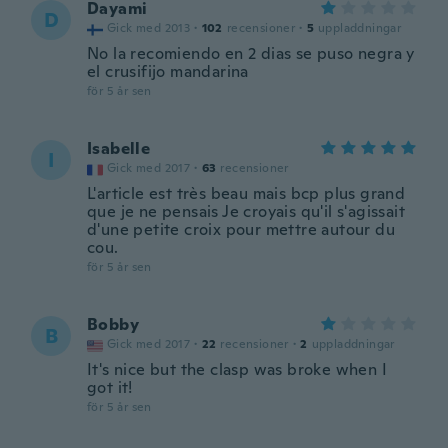
Dayami
D
Gick med 2013
·
102
recensioner
·
5
uppladdningar
No la recomiendo en 2 dias se puso negra y
el crusifijo mandarina
för 5 år sen
Isabelle
I
Gick med 2017
·
63
recensioner
L'article est très beau mais bcp plus grand
que je ne pensais Je croyais qu'il s'agissait
d'une petite croix pour mettre autour du
cou.
för 5 år sen
Bobby
B
Gick med 2017
·
22
recensioner
·
2
uppladdningar
It's nice but the clasp was broke when I
got it!
för 5 år sen