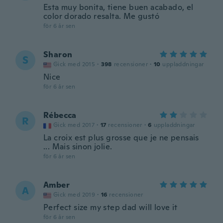
Esta muy bonita, tiene buen acabado, el
color dorado resalta. Me gustó
för 6 år sen
Sharon
S
Gick med 2015
·
398
recensioner
·
10
uppladdningar
Nice
för 6 år sen
Rébecca
R
Gick med 2017
·
17
recensioner
·
6
uppladdningar
La croix est plus grosse que je ne pensais
... Mais sinon jolie.
för 6 år sen
Amber
A
Gick med 2019
·
16
recensioner
Perfect size my step dad will love it
för 6 år sen