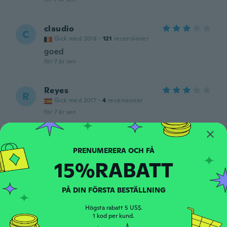
claudio
C
Gick med 2018
·
121
recensioner
goed
för 7 år sen
Reyes
R
Gick med 2017
·
4
recensioner
för 7 år sen
Sandra
S
Gick med 2017
·
45
recensioner
·
1
uppladdningar
15%RABATT
för 7 år sen
PÅ DIN FÖRSTA BESTÄLLNING
Michael
M
Gick med 2015
·
98
recensioner
·
9
uppladdningar
Högsta rabatt 5 US$.
Nice
1 kod per kund.
för 7 år sen