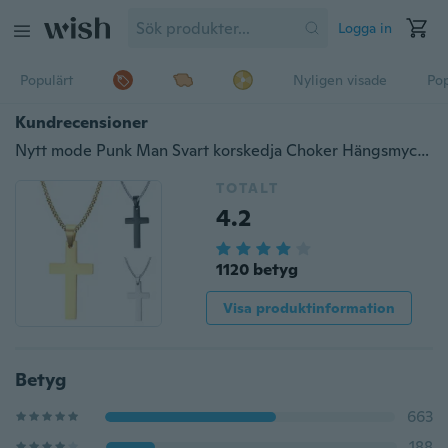
Logga in
Populärt
Nyligen visade
Pop
Kundrecensioner
Nytt mode Punk Man Svart korskedja Choker Hängsmycke Silver Guld Svart Rostfritt stål Jesus Cross Halsband Hängen Utomhussport Lyckliga smycken för kvinnor och coola män Tillbehör Födelsedag Alla hjärtans dag
TOTALT
4.2
1120 betyg
Visa produktinformation
Betyg
663
188