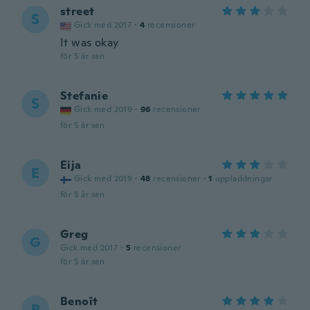
street
S
Gick med 2017
·
4
recensioner
It was okay
för 5 år sen
Stefanie
S
Gick med 2019
·
96
recensioner
för 5 år sen
Eija
E
Gick med 2019
·
48
recensioner
·
1
uppladdningar
för 5 år sen
Greg
G
Gick med 2017
·
5
recensioner
för 5 år sen
Benoît
B