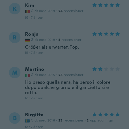
Kim
K
Gick med 2019
·
24
recensioner
för 7 år sen
Ronja
R
Gick med 2019
·
5
recensioner
Größer als erwartet, Top.
för 7 år sen
Martino
M
Gick med 2015
·
24
recensioner
Ho preso quella nera, ha perso il colore
dopo qualche giorno e il gancietto si e
rotto.
för 7 år sen
Birgitta
B
Gick med 2016
·
23
recensioner
·
2
uppladdningar
för 7 år sen