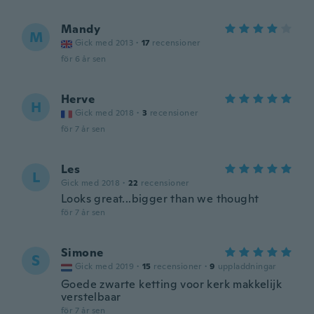
Mandy
M
Gick med 2013
·
17
recensioner
för 6 år sen
Herve
H
Gick med 2018
·
3
recensioner
för 7 år sen
Les
L
Gick med 2018
·
22
recensioner
Looks great...bigger than we thought
för 7 år sen
Simone
S
Gick med 2019
·
15
recensioner
·
9
uppladdningar
Goede zwarte ketting voor kerk makkelijk
verstelbaar
för 7 år sen