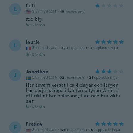
Lilli
L
Gick med 2015
·
10
recensioner
too big
för 6 år sen
laurie
L
Gick med 2017
·
132
recensioner
·
1
uppladdningar
för 6 år sen
Jonathan
J
Gick med 2017
·
32
recensioner
·
21
uppladdningar
Har använt korset i ca 4 dagar och färgen
har börjat släppa i kanterna tyvärr Annars
ett riktigt bra halsband, tunt och bra vikt i
det
för 6 år sen
Freddy
F
Gick med 2019
·
176
recensioner
·
31
uppladdningar