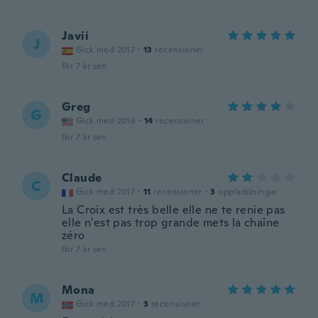
Javii
J
Gick med 2017
·
13
recensioner
för 7 år sen
Greg
G
Gick med 2016
·
14
recensioner
för 7 år sen
Claude
C
Gick med 2017
·
11
recensioner
·
3
uppladdningar
La Croix est très belle elle ne te renie pas
elle n'est pas trop grande mets la chaîne
zéro
för 7 år sen
Mona
M
Gick med 2017
·
3
recensioner