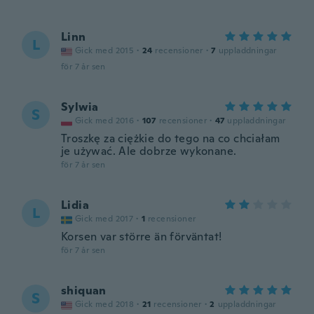
Linn
L
Gick med 2015
·
24
recensioner
·
7
uppladdningar
för 7 år sen
Sylwia
S
Gick med 2016
·
107
recensioner
·
47
uppladdningar
Troszkę za ciężkie do tego na co chciałam
je używać. Ale dobrze wykonane.
för 7 år sen
Lidia
L
Gick med 2017
·
1
recensioner
Korsen var större än förväntat!
för 7 år sen
shiquan
S
Gick med 2018
·
21
recensioner
·
2
uppladdningar