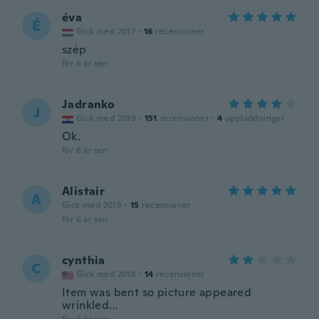
éva
É
Gick med 2017
·
16
recensioner
szép
för 6 år sen
Jadranko
J
Gick med 2019
·
151
recensioner
·
4
uppladdningar
Ok.
för 6 år sen
Alistair
A
Gick med 2019
·
15
recensioner
för 6 år sen
cynthia
C
Gick med 2018
·
14
recensioner
Item was bent so picture appeared
wrinkled...