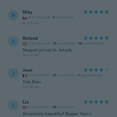
Niky
N
Gick med 2016
·
3
recensioner
för 6 år sen
Roland
R
Gick med 2018
·
27
recensioner
·
16
uppladdningar
Nagyon jól néz ki, tetszik.
för 6 år sen
Jean
J
Gick med 2017
·
27
recensioner
·
1
uppladdningar
Très Bien
för 6 år sen
Liz
L
Gick med 2017
·
36
recensioner
Absolutely beautiful! Bigger then I