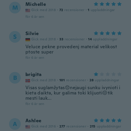
Michelle
M
Gick med 2018
·
72
recensioner
·
1
uppladdningar
för 6 år sen
Silvie
S
Gick med 2018
·
33
recensioner
·
14
uppladdningar
Veluce pekne provedenj material velikost
ptoste super
för 6 år sen
brigita
B
Gick med 2018
·
101
recensioner
·
28
uppladdningar
Visas suglamžytas😔nejaugi sunku ivynioti i
kieta daikta, kur galima toki klijuoti😔tik
mesti lauk...
för 6 år sen
Ashlee
A
Gick med 2016
·
277
recensioner
·
215
uppladdningar