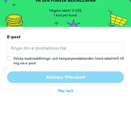
PÅ DIN FÖRSTA BESTÄLLNING
me my item I’m still waiting summertime is
missing on delivery it’s not my fault can you
Högsta rabatt 5 US$.
check and please send me my item thanks
1 kod per kund.
för 6 år sen
E-post
Edwin
E
Gick med 2015
·
18
recensioner
Pequeño
för 6 år sen
Skicka marknadsförings- och kampanjmeddelanden (med rabatter!) till
mig via e-post
Steffi
S
Aktivera 15%rabatt
Gick med 2017
·
105
recensioner
·
5
uppladdningar
för 6 år sen
Nej tack
Yana
Y
Gick med 2019
·
122
recensioner
·
10
uppladdningar
It is beautiful, but came damaged and
doesn't stay on the wall. I will need to buy
a replacement.