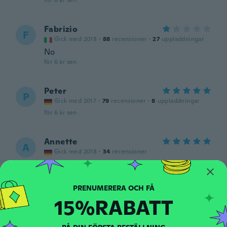
för 6 år sen
Fabrizio
F
Gick med 2018
·
88
recensioner
·
27
uppladdningar
No
för 6 år sen
Peter
P
Gick med 2017
·
79
recensioner
·
8
uppladdningar
för 6 år sen
Annette
A
Gick med 2018
·
34
recensioner
Super !
för 6 år sen
15%RABATT
Assad
A
Gick med 2016
·
3
recensioner
Hi I never received this item please send