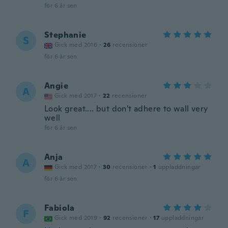
för 6 år sen
Stephanie
S
Gick med 2016
·
26
recensioner
för 6 år sen
Angie
A
Gick med 2017
·
22
recensioner
Look great.... but don't adhere to wall very
well
för 6 år sen
Anja
A
Gick med 2017
·
30
recensioner
·
1
uppladdningar
för 6 år sen
Fabiola
F
Gick med 2019
·
92
recensioner
·
17
uppladdningar