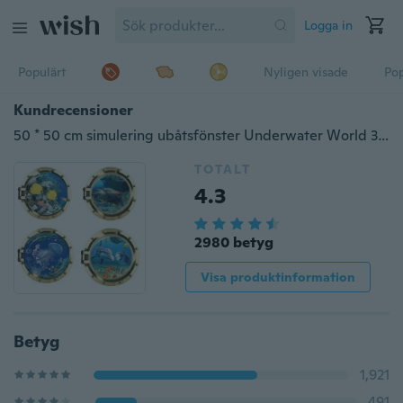
Logga in
Populärt
Nyligen visade
Pop
Kundrecensioner
50 * 50 cm simulering ubåtsfönster Underwater World 3D väggdekaler
TOTALT
4.3
2980 betyg
Visa produktinformation
Betyg
1,921
491