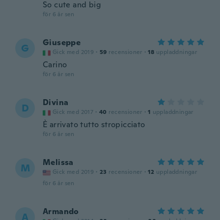
So cute and big
för 6 år sen
Giuseppe
G
Gick med 2019
·
59
recensioner
·
18
uppladdningar
Carino
för 6 år sen
Divina
D
Gick med 2017
·
40
recensioner
·
1
uppladdningar
È arrivato tutto stropicciato
för 6 år sen
Melissa
M
Gick med 2019
·
23
recensioner
·
12
uppladdningar
för 6 år sen
Armando
A