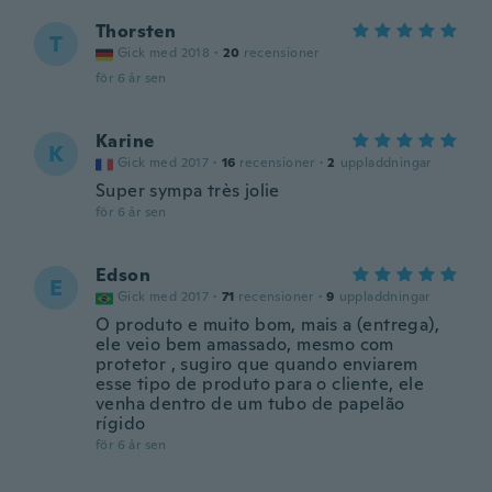
Thorsten
T
Gick med 2018
·
20
recensioner
för 6 år sen
Karine
K
Gick med 2017
·
16
recensioner
·
2
uppladdningar
Super sympa très jolie
för 6 år sen
Edson
E
Gick med 2017
·
71
recensioner
·
9
uppladdningar
O produto e muito bom, mais a (entrega),
ele veio bem amassado, mesmo com
protetor , sugiro que quando enviarem
esse tipo de produto para o cliente, ele
venha dentro de um tubo de papelão
rígido
för 6 år sen