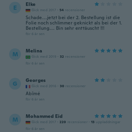
Elke
E
Gick med 2017
·
54
recensioner
Schade....jetzt bei der 2. Bestellung ist die
Folie noch schlimmer geknickt als bei der 1.
Bestellung.... Bin sehr enttäuscht !!!
för 6 år sen
Melina
M
Gick med 2019
·
32
recensioner
för 6 år sen
Georges
G
Gick med 2016
·
30
recensioner
Abîmé
för 6 år sen
Mohammed Eid
M
Gick med 2017
·
220
recensioner
·
13
uppladdningar
för 6 år sen