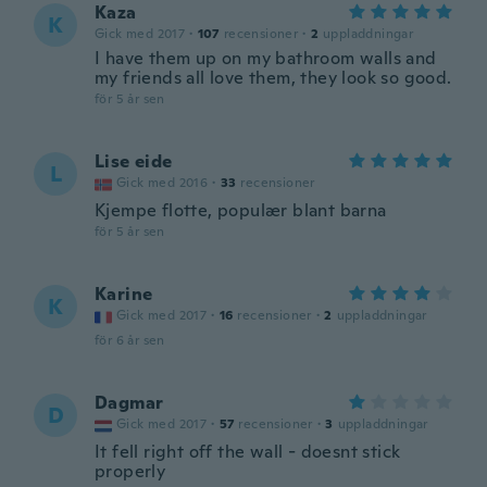
Kaza
K
Gick med 2017
·
107
recensioner
·
2
uppladdningar
I have them up on my bathroom walls and
my friends all love them, they look so good.
för 5 år sen
Lise eide
L
Gick med 2016
·
33
recensioner
Kjempe flotte, populær blant barna
för 5 år sen
Karine
K
Gick med 2017
·
16
recensioner
·
2
uppladdningar
för 6 år sen
Dagmar
D
Gick med 2017
·
57
recensioner
·
3
uppladdningar
It fell right off the wall - doesnt stick
properly