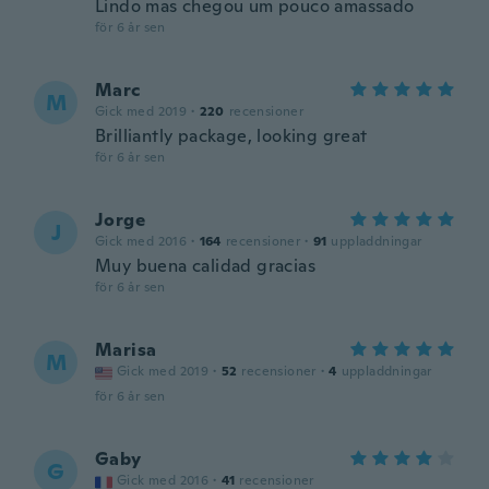
Lindo mas chegou um pouco amassado
för 6 år sen
Marc
M
Gick med 2019
·
220
recensioner
Brilliantly package, looking great
för 6 år sen
Jorge
J
Gick med 2016
·
164
recensioner
·
91
uppladdningar
Muy buena calidad gracias
för 6 år sen
Marisa
M
Gick med 2019
·
52
recensioner
·
4
uppladdningar
för 6 år sen
Gaby
G
Gick med 2016
·
41
recensioner