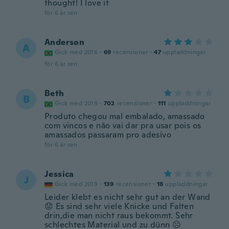
thought! I love it
för 6 år sen
Anderson
A
Gick med 2016
·
69
recensioner
·
47
uppladdningar
för 6 år sen
Beth
B
Gick med 2019
·
702
recensioner
·
111
uppladdningar
Produto chegou mal embalado, amassado
com vincos e não vai dar pra usar pois os
amassados passaram pro adesivo
för 6 år sen
Jessica
J
Gick med 2019
·
139
recensioner
·
18
uppladdningar
Leider klebt es nicht sehr gut an der Wand
😟 Es sind sehr viele Knicke und Falten
drin,die man nicht raus bekommt. Sehr
schlechtes Material und zu dünn ☹