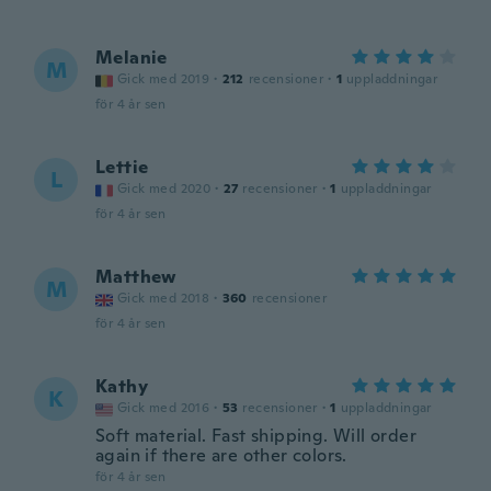
Melanie
M
Gick med 2019
·
212
recensioner
·
1
uppladdningar
för 4 år sen
Lettie
L
Gick med 2020
·
27
recensioner
·
1
uppladdningar
för 4 år sen
Matthew
M
Gick med 2018
·
360
recensioner
för 4 år sen
Kathy
K
Gick med 2016
·
53
recensioner
·
1
uppladdningar
Soft material. Fast shipping. Will order
again if there are other colors.
för 4 år sen