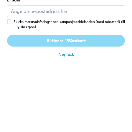
E-post
Mike
M
Gick med 2017
·
32
recensioner
·
4
uppladdningar
GF loves it
för 5 år sen
Skicka marknadsförings- och kampanjmeddelanden (med rabatter!) till
mig via e-post
delia
D
Aktivera 15%rabatt
Gick med 2020
·
2
recensioner
för 5 år sen
Nej tack
Gabriela
G
Gick med 2013
·
10
recensioner
för 5 år sen
Dawn
D
Gick med 2015
·
29
recensioner
för 5 år sen
Eszter
E
Gick med 2015
·
113
recensioner
·
1
uppladdningar