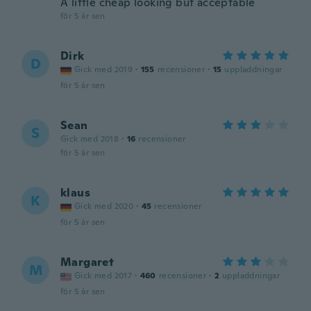
A little cheap looking but acceptable
för 5 år sen
Dirk
D
Gick med 2019
·
155
recensioner
·
15
uppladdningar
för 5 år sen
Sean
S
Gick med 2018
·
16
recensioner
för 5 år sen
klaus
K
Gick med 2020
·
45
recensioner
för 5 år sen
Margaret
M
Gick med 2017
·
460
recensioner
·
2
uppladdningar
för 5 år sen