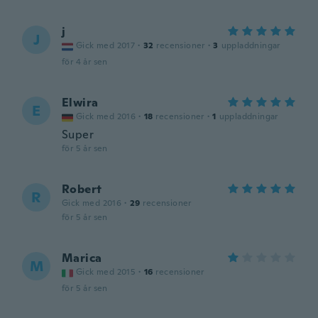
j
J
Gick med 2017
·
32
recensioner
·
3
uppladdningar
för 4 år sen
Elwira
E
Gick med 2016
·
18
recensioner
·
1
uppladdningar
Super
för 5 år sen
Robert
R
Gick med 2016
·
29
recensioner
för 5 år sen
Marica
M
Gick med 2015
·
16
recensioner
för 5 år sen