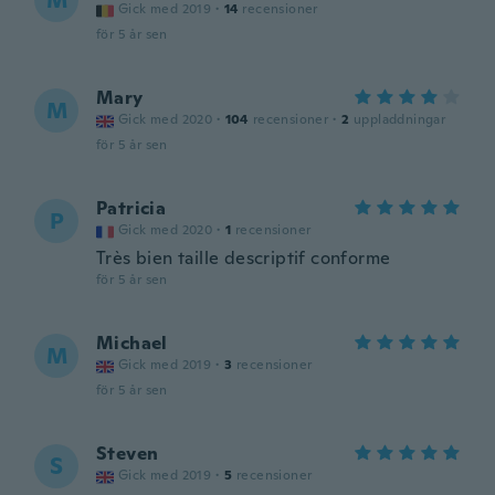
M
Gick med 2019
·
14
recensioner
för 5 år sen
Mary
M
Gick med 2020
·
104
recensioner
·
2
uppladdningar
för 5 år sen
Patricia
P
Gick med 2020
·
1
recensioner
Très bien taille descriptif conforme
för 5 år sen
Michael
M
Gick med 2019
·
3
recensioner
för 5 år sen
Steven
S
Gick med 2019
·
5
recensioner