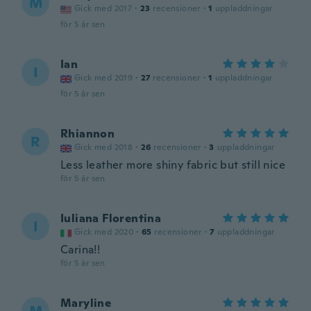
M
Gick med 2017
·
23
recensioner
·
1
uppladdningar
för 5 år sen
Ian
I
Gick med 2019
·
27
recensioner
·
1
uppladdningar
för 5 år sen
Rhiannon
R
Gick med 2018
·
26
recensioner
·
3
uppladdningar
Less leather more shiny fabric but still nice
för 5 år sen
Iuliana Florentina
I
Gick med 2020
·
65
recensioner
·
7
uppladdningar
Carina!!
för 5 år sen
Maryline