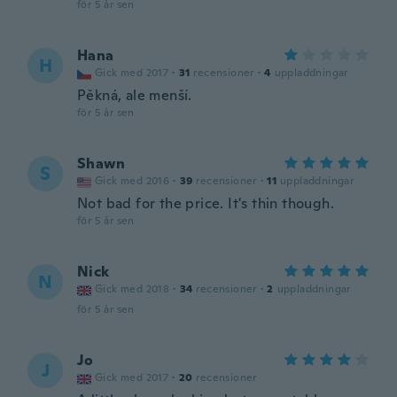
för 5 år sen
Hana
H
Gick med 2017
·
31
recensioner
·
4
uppladdningar
Pěkná, ale menší.
för 5 år sen
Shawn
S
Gick med 2016
·
39
recensioner
·
11
uppladdningar
Not bad for the price. It's thin though.
för 5 år sen
Nick
N
Gick med 2018
·
34
recensioner
·
2
uppladdningar
för 5 år sen
Jo
J
Gick med 2017
·
20
recensioner