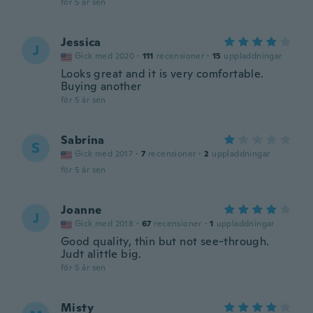
för 5 år sen
Jessica
J
Gick med 2020
·
111
recensioner
·
15
uppladdningar
Looks great and it is very comfortable.
Buying another
för 5 år sen
Sabrina
S
Gick med 2017
·
7
recensioner
·
2
uppladdningar
för 5 år sen
Joanne
J
Gick med 2018
·
67
recensioner
·
1
uppladdningar
Good quality, thin but not see-through.
Judt alittle big.
för 5 år sen
Misty