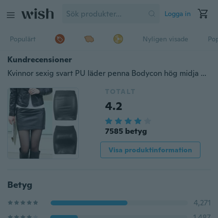
Logga in
Populärt
Nyligen visade
Pop
Kundrecensioner
Kvinnor sexig svart PU läder penna Bodycon hög midja mini klänning kort kjol
TOTALT
4.2
7585 betyg
Visa produktinformation
Betyg
4,271
1,487