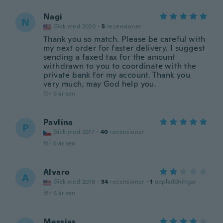
Nagi
N
Gick med 2020
·
5
recensioner
Thank you so match. Please be careful with
my next order for faster delivery. I suggest
sending a faxed tax for the amount
withdrawn to you to coordinate with the
private bank for my account. Thank you
very much, may God help you.
för 6 år sen
Pavlína
P
Gick med 2017
·
40
recensioner
för 6 år sen
Alvaro
A
Gick med 2018
·
34
recensioner
·
1
uppladdningar
för 6 år sen
Messias