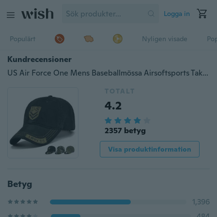
Logga in
Populärt
Nyligen visade
Pop
Kundrecensioner
US Air Force One Mens Baseballmössa Airsoftsports Taktiska kepsar Hög kvalitet utomhus marinförsegling militära snapback hattar för vuxna
TOTALT
4.2
2357 betyg
Visa produktinformation
Betyg
1,396
484