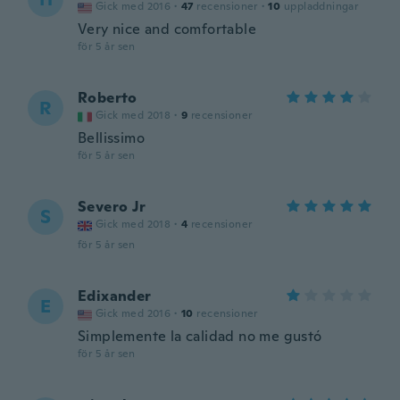
Gick med 2016
·
47
recensioner
·
10
uppladdningar
Very nice and comfortable
för 5 år sen
Roberto
R
Gick med 2018
·
9
recensioner
Bellissimo
för 5 år sen
Severo Jr
S
Gick med 2018
·
4
recensioner
för 5 år sen
Edixander
E
Gick med 2016
·
10
recensioner
Simplemente la calidad no me gustó
för 5 år sen