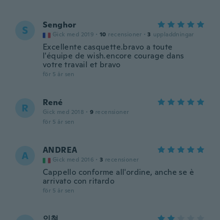
Senghor
S
Gick med 2019
·
10
recensioner
·
3
uppladdningar
Excellente casquette.bravo a toute
l'équipe de wish.encore courage dans
votre travail et bravo
för 5 år sen
René
R
Gick med 2018
·
9
recensioner
för 5 år sen
ANDREA
A
Gick med 2016
·
3
recensioner
Cappello conforme all'ordine, anche se è
arrivato con ritardo
för 5 år sen
인철