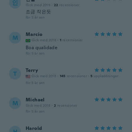
인
Gick med 2019
·
22
recensioner
조금 작은듯
för 5 år sen
Marcio
M
Gick med 2018
·
1
recensioner
Boa qualidade
för 5 år sen
Terry
T
Gick med 2018
·
145
recensioner
·
5
uppladdningar
för 5 år sen
Michael
M
Gick med 2018
·
2
recensioner
för 5 år sen
Harold
H