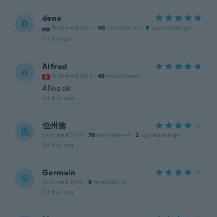
deno
D
Gick med 2017
·
40
recensioner
·
3
uppladdningar
för 3 år sen
Alfred
A
Gick med 2017
·
49
recensioner
Alles ok
för 4 år sen
也州徳
也
Gick med 2019
·
78
recensioner
·
2
uppladdningar
för 4 år sen
Germain
G
Gick med 2017
·
9
recensioner
för 5 år sen