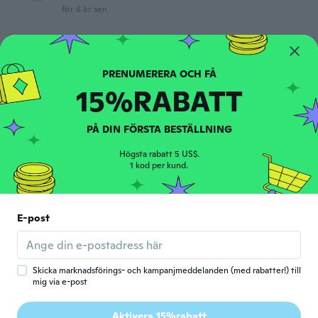
för 6 år sen
Norbert
N
Gick med 2020
·
13
recensioner
Zu lange Lieferzeit
15%RABATT
för 6 år sen
PÅ DIN FÖRSTA BESTÄLLNING
Roger
R
Gick med 2017
·
48
recensioner
Högsta rabatt 5 US$.
för 6 år sen
1 kod per kund.
Myra
M
E-post
Gick med 2016
·
1349
recensioner
för 6 år sen
Skicka marknadsförings- och kampanjmeddelanden (med rabatter!) till
Evandro
E
mig via e-post
Gick med 2018
·
85
recensioner
·
67
uppladdningar
Gostei muito recomendo, demorou um
Aktivera 15%rabatt