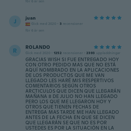
för 6 år sen
juan
J
Gick med 2020
·
3
recensioner
för 6 år sen
ROLANDO
R
Gick med 2020
·
1252
recensioner
·
2393
uppladdningar
GRACIAS WISH SI FUE ENTREGADO HOY
CON OTRO PEDIDO MAS QUE NO ESTÁ
AQUÍ NOMBRADO EN LA APLICACIONES
DE LOS PRODUCTOS QUE ME VAN
LLEGADO LES HARÉ MIS RESPERTIVOS
COMENTARIOS SEGÚN OTROS
ARCTICULOS QUE DICEN QUE LLEGARÁN
MAÑANA 8 DE JULIO NO HAN LLEGADO
PERO LOS QUE ME LLEGARON HOY Y
OTROS QUE TIENEN FECHAS DE
ENTREGA MAS TARDE ME HAN LLEGADO
ANTES DE LA FECHA EN QUE SE DICEN
QUE LLEGARÁN SE QUE NO ES POR
USTEDES ES POR LA SITUACIÓN EN LA