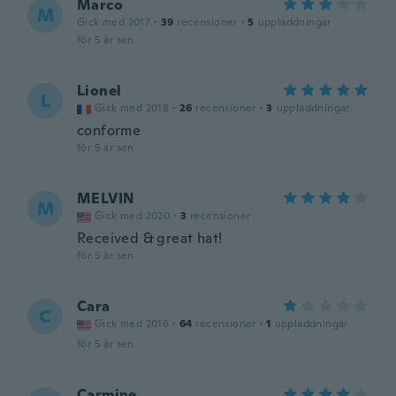
Marco
M
Gick med 2017
·
39
recensioner
·
5
uppladdningar
för 5 år sen
Lionel
L
Gick med 2018
·
26
recensioner
·
3
uppladdningar
conforme
för 5 år sen
MELVIN
M
Gick med 2020
·
3
recensioner
Received & great hat!
för 5 år sen
Cara
C
Gick med 2016
·
64
recensioner
·
1
uppladdningar
för 5 år sen
Carmine