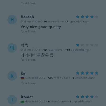
för 6 år sen
Heresh
H
Gick med 2020
·
36
recensioner
·
8
uppladdningar
Very nice good quality
för 6 år sen
백옥
백
Gick med 2019
·
69
recensioner
·
65
uppladdningar
가격대비 괜찮은 듯
för 6 år sen
Kai
K
Gick med 2018
·
124
recensioner
·
1
uppladdningar
för 6 år sen
Itamar
I
Gick med 2019
·
9
recensioner
·
1
uppladdningar