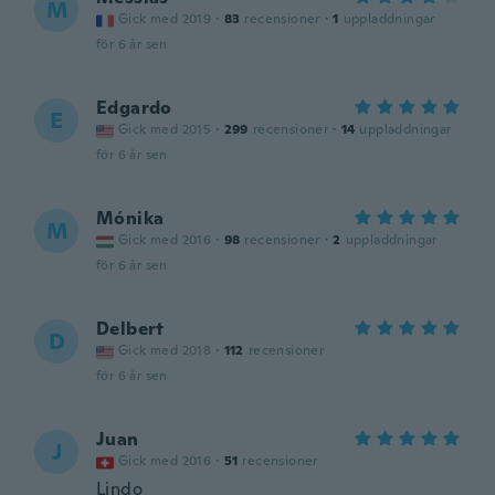
M
Gick med 2019
·
83
recensioner
·
1
uppladdningar
för 6 år sen
Edgardo
E
Gick med 2015
·
299
recensioner
·
14
uppladdningar
för 6 år sen
Mónika
M
Gick med 2016
·
98
recensioner
·
2
uppladdningar
för 6 år sen
Delbert
D
Gick med 2018
·
112
recensioner
för 6 år sen
Juan
J
Gick med 2016
·
51
recensioner
Lindo