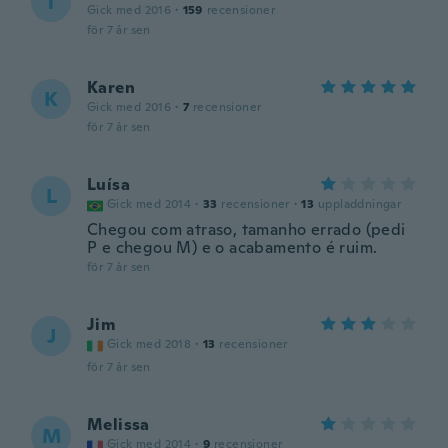
T
Gick med 2016
·
159
recensioner
för 7 år sen
Karen
K
Gick med 2016
·
7
recensioner
för 7 år sen
Luísa
L
Gick med 2014
·
33
recensioner
·
13
uppladdningar
Chegou com atraso, tamanho errado (pedi
P e chegou M) e o acabamento é ruim.
för 7 år sen
Jim
J
Gick med 2018
·
13
recensioner
för 7 år sen
Melissa
M
Gick med 2014
·
9
recensioner