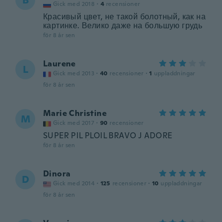
B
Gick med 2018
·
4
recensioner
Красивый цвет, не такой болотный, как на
картинке. Велико даже на большую грудь
för 8 år sen
Laurene
L
Gick med 2013
·
40
recensioner
·
1
uppladdningar
för 8 år sen
Marie Christine
M
Gick med 2017
·
90
recensioner
SUPER PIL PLOIL BRAVO J ADORE
för 8 år sen
Dinora
D
Gick med 2014
·
125
recensioner
·
10
uppladdningar
för 8 år sen