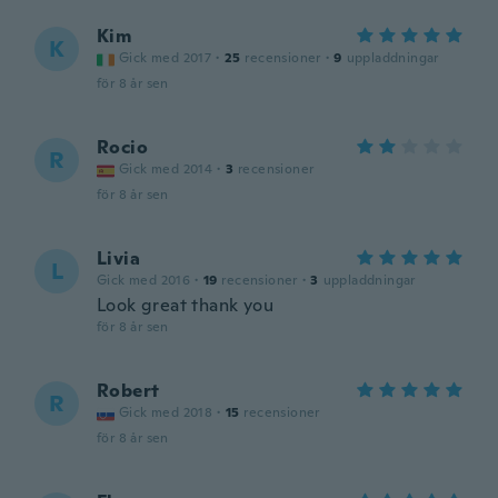
Kim
K
Gick med 2017
·
25
recensioner
·
9
uppladdningar
för 8 år sen
Rocio
R
Gick med 2014
·
3
recensioner
för 8 år sen
Livia
L
Gick med 2016
·
19
recensioner
·
3
uppladdningar
Look great thank you
för 8 år sen
Robert
R
Gick med 2018
·
15
recensioner
för 8 år sen