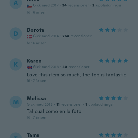
A
Gick med 2017
·
34
recensioner
·
2
uppladdningar
för 6 år sen
Dorota
D
Gick med 2014
·
264
recensioner
för 6 år sen
Karen
K
Gick med 2018
·
30
recensioner
Love this item so much, the top is fantastic
för 7 år sen
Melissa
M
Gick med 2018
·
11
recensioner
·
1
uppladdningar
Tal cual como en la foto
för 7 år sen
Tama