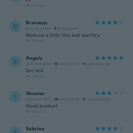
för 7 år sen
Bronwyn
B
Gick med 2016
·
5
recensioner
Material a little thin and see thru
för 7 år sen
Angely
A
Gick med 2015
·
15
recensioner
·
7
uppladdningar
Exc tela
för 7 år sen
Sbusiso
S
Gick med 2017
·
28
recensioner
·
9
uppladdningar
Good product
för 7 år sen
Sabrina
S