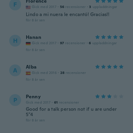
Florence
F
Gick med 2017
·
56
recensioner
·
3
uppladdningar
Lindo a mi nuera le encantó! Gracias!!
för 8 år sen
Hanan
H
Gick med 2017
·
97
recensioner
·
6
uppladdningar
för 8 år sen
Alba
A
Gick med 2016
·
28
recensioner
för 8 år sen
Penny
P
Gick med 2017
·
61
recensioner
Good for a talk person not if u are under
5"4
för 8 år sen