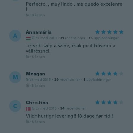
Perfecto! , muy lindo , me quedo excelente
!
för 8 år sen
Annamária
A
Gick med 2018
·
31
recensioner
·
15
uppladdningar
Tetszik szép a színe, csak picit bővebb a
vállrésznél.
för 8 år sen
Meagan
M
Gick med 2015
·
29
recensioner
·
1
uppladdningar
för 8 år sen
Christina
C
Gick med 2015
·
54
recensioner
Vildt hurtigt levering!! 18 dage før tid!!
för 8 år sen