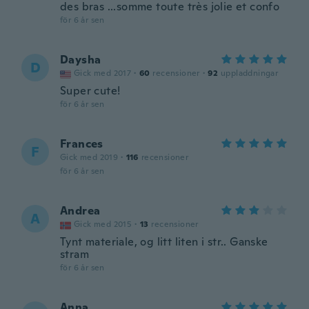
des bras ...somme toute très jolie et confo
för 6 år sen
Daysha
D
Gick med 2017
·
60
recensioner
·
92
uppladdningar
Super cute!
för 6 år sen
Frances
F
Gick med 2019
·
116
recensioner
för 6 år sen
Andrea
A
Gick med 2015
·
13
recensioner
Tynt materiale, og litt liten i str.. Ganske
stram
för 6 år sen
Anna