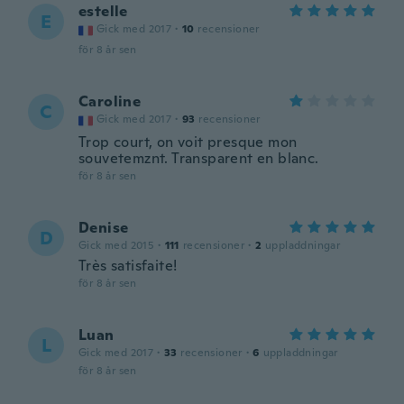
estelle
E
Gick med 2017
·
10
recensioner
för 8 år sen
Caroline
C
Gick med 2017
·
93
recensioner
Trop court, on voit presque mon
souvetemznt. Transparent en blanc.
för 8 år sen
Denise
D
Gick med 2015
·
111
recensioner
·
2
uppladdningar
Très satisfaite!
för 8 år sen
Luan
L
Gick med 2017
·
33
recensioner
·
6
uppladdningar
för 8 år sen