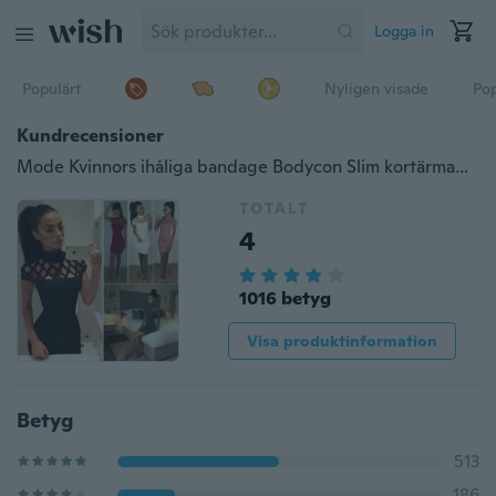
Logga in
Populärt
Nyligen visade
Pop
Kundrecensioner
Mode Kvinnors ihåliga bandage Bodycon Slim kortärmad kväll Party Cocktail Pencil Mini klänning
TOTALT
4
1016 betyg
Visa produktinformation
Betyg
513
186