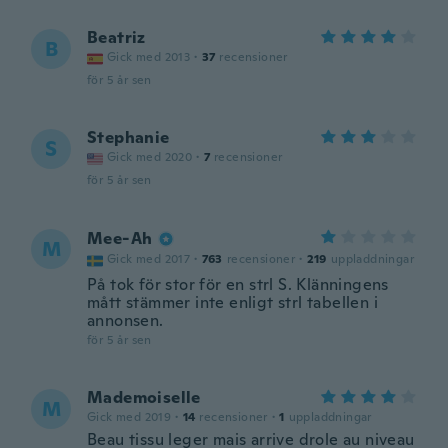
Beatriz
B
Gick med 2013
·
37
recensioner
för 5 år sen
Stephanie
S
Gick med 2020
·
7
recensioner
för 5 år sen
Mee-Ah
M
Gick med 2017
·
763
recensioner
·
219
uppladdningar
På tok för stor för en strl S. Klänningens
mått stämmer inte enligt strl tabellen i
annonsen.
för 5 år sen
Mademoiselle
M
Gick med 2019
·
14
recensioner
·
1
uppladdningar
Beau tissu leger mais arrive drole au niveau