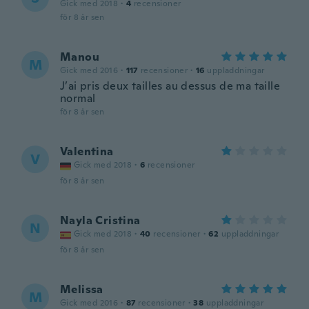
Gick med 2018
·
4
recensioner
för 8 år sen
Manou
M
Gick med 2016
·
117
recensioner
·
16
uppladdningar
J’ai pris deux tailles au dessus de ma taille
normal
för 8 år sen
Valentina
V
Gick med 2018
·
6
recensioner
för 8 år sen
Nayla Cristina
N
Gick med 2018
·
40
recensioner
·
62
uppladdningar
för 8 år sen
Melissa
M
Gick med 2016
·
87
recensioner
·
38
uppladdningar