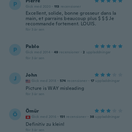
Pierre
P
Gick med 2020
·
113
recensioner
Excellent, solide, bonne grosseur dans la
main, et parrains beaucoup plus $ $ $ Je
recommande fortement. LOUIS.
för 3 år sen
Pablo
P
Gick med 2014
·
49
recensioner
·
2
uppladdningar
för 3 år sen
John
J
Gick med 2018
·
574
recensioner
·
17
uppladdningar
Picture is WAY misleading
för 3 år sen
Ömür
Ö
Gick med 2016
·
151
recensioner
·
38
uppladdningar
Definitiv zu klein!
för 3 år sen