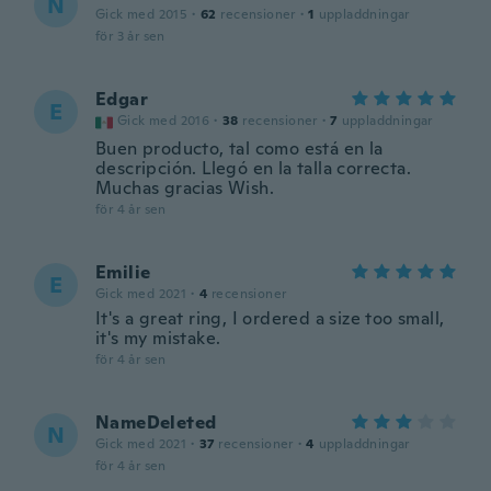
N
Gick med 2015
·
62
recensioner
·
1
uppladdningar
för 3 år sen
Edgar
E
Gick med 2016
·
38
recensioner
·
7
uppladdningar
Buen producto, tal como está en la
descripción. Llegó en la talla correcta.
Muchas gracias Wish.
för 4 år sen
Emilie
E
Gick med 2021
·
4
recensioner
It's a great ring, I ordered a size too small,
it's my mistake.
för 4 år sen
NameDeleted
N
Gick med 2021
·
37
recensioner
·
4
uppladdningar
för 4 år sen