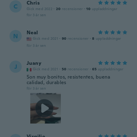
Chris
C
Gick med 2022
·
20
recensioner
·
10
uppladdningar
för 3 år sen
Neal
N
Gick med 2021
·
90
recensioner
·
8
uppladdningar
för 3 år sen
Juany
J
Gick med 2021
·
50
recensioner
·
65
uppladdningar
Son muy bonitos, resistentes, buena
calidad, durables
för 3 år sen
Virgilio