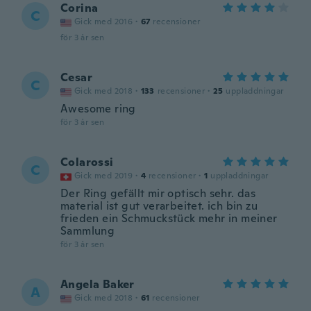
Corina
C
Gick med 2016
·
67
recensioner
för 3 år sen
Cesar
C
Gick med 2018
·
133
recensioner
·
25
uppladdningar
Awesome ring
för 3 år sen
Colarossi
C
Gick med 2019
·
4
recensioner
·
1
uppladdningar
Der Ring gefällt mir optisch sehr. das
material ist gut verarbeitet. ich bin zu
frieden ein Schmuckstück mehr in meiner
Sammlung
för 3 år sen
Angela Baker
A
Gick med 2018
·
61
recensioner