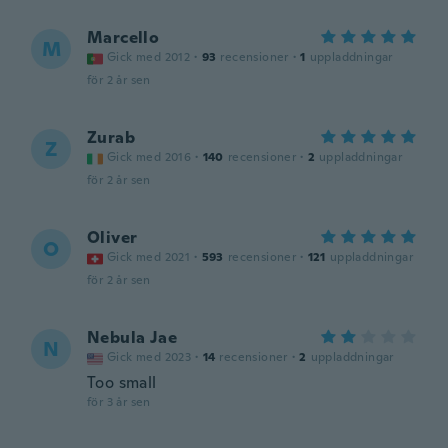
Marcello
M
Gick med 2012
·
93
recensioner
·
1
uppladdningar
för 2 år sen
Zurab
Z
Gick med 2016
·
140
recensioner
·
2
uppladdningar
för 2 år sen
Oliver
O
Gick med 2021
·
593
recensioner
·
121
uppladdningar
för 2 år sen
Nebula Jae
N
Gick med 2023
·
14
recensioner
·
2
uppladdningar
Too small
för 3 år sen