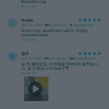
Beautiful ring
för 3 år sen
Trisha
T
Gick med 2019
·
451
recensioner
·
11
uppladdningar
Great ring, absolutely love it. Highly
recommended.
för 3 år sen
영우
영
Gick med 2021
·
441
recensioner
·
421
uppladdningar
잘 못 올렸군요. 이제품을 19mm에 올렸습니
다. 잘 쓰겠습니다.👍🙏💛💐
för 3 år sen