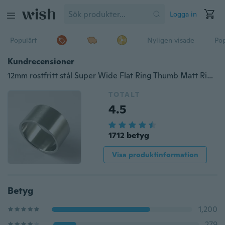
Logga in
Populärt
Nyligen visade
Pop
Kundrecensioner
12mm rostfritt stål Super Wide Flat Ring Thumb Matt Rings för män Kvinnor Punk Tillbehör
TOTALT
4.5
1712 betyg
Visa produktinformation
Betyg
1,200
279