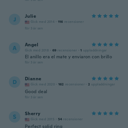
Julie
J
Gick med 2014
·
116
recensioner
för 3 år sen
Angel
A
Gick med 2018
·
69
recensioner
·
1
uppladdningar
El anillo era el mate y enviaron con brillo
för 3 år sen
Dianne
D
Gick med 2020
·
162
recensioner
·
2
uppladdningar
Good deal
för 3 år sen
Sherry
S
Gick med 2015
·
54
recensioner
Perfect solid ring