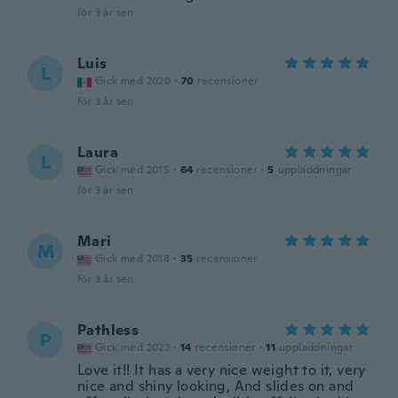
för 3 år sen
Luis
L
Gick med 2020
·
70
recensioner
för 3 år sen
Laura
L
Gick med 2015
·
64
recensioner
·
5
uppladdningar
för 3 år sen
Mari
M
Gick med 2018
·
35
recensioner
för 3 år sen
Pathless
P
Gick med 2022
·
14
recensioner
·
11
uppladdningar
Love it!! It has a very nice weight to it, very
nice and shiny looking, And slides on and