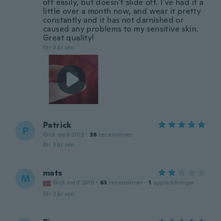
off easily, but doesn't slide off. I've had it a
little over a month now, and wear it pretty
constantly and it has not darnished or
caused any problems to my sensitive skin.
Great quality!
för 3 år sen
Patrick
P
Gick med 2013
·
38
recensioner
för 3 år sen
mats
M
Gick med 2019
·
63
recensioner
·
1
uppladdningar
för 3 år sen