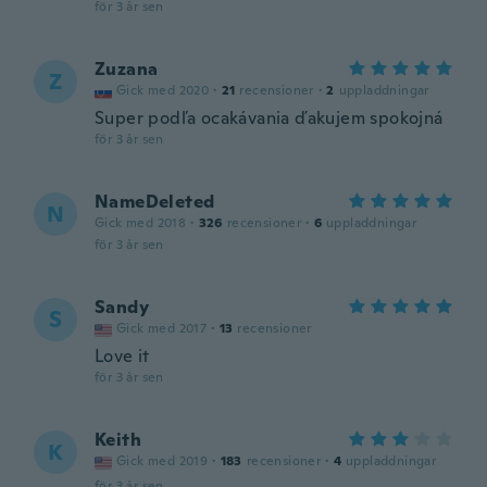
för 3 år sen
Zuzana
Z
Gick med 2020
·
21
recensioner
·
2
uppladdningar
Super podľa ocakávania ďakujem spokojná
för 3 år sen
NameDeleted
N
Gick med 2018
·
326
recensioner
·
6
uppladdningar
för 3 år sen
Sandy
S
Gick med 2017
·
13
recensioner
Love it
för 3 år sen
Keith
K
Gick med 2019
·
183
recensioner
·
4
uppladdningar
för 3 år sen