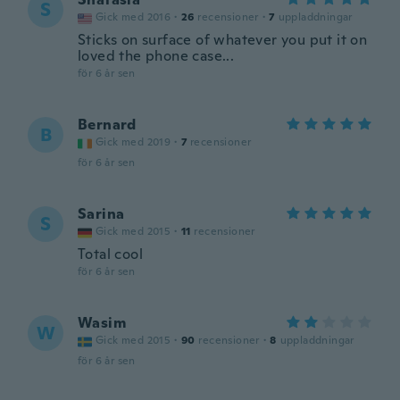
S
Gick med 2016
·
26
recensioner
·
7
uppladdningar
Sticks on surface of whatever you put it on
loved the phone case...
för 6 år sen
Bernard
B
Gick med 2019
·
7
recensioner
för 6 år sen
Sarina
S
Gick med 2015
·
11
recensioner
Total cool
för 6 år sen
Wasim
W
Gick med 2015
·
90
recensioner
·
8
uppladdningar
för 6 år sen