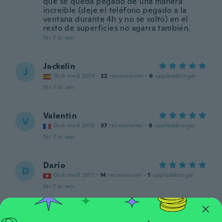
que se queda pegado de una manera
increíble (deje el teléfono pegado a la
ventana durante 4h y no se soltó) en el
resto de superficies no agarra también.
för 7 år sen
Jackelin
J
Gick med 2014
·
22
recensioner
·
6
uppladdningar
för 7 år sen
Valentin
V
Gick med 2016
·
37
recensioner
·
8
uppladdningar
för 7 år sen
Dario
D
Gick med 2017
·
14
recensioner
·
1
uppladdningar
för 7 år sen
Claudia
C