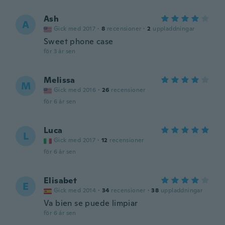
Ash
A
Gick med 2017
·
8
recensioner
·
2
uppladdningar
Sweet phone case
för 3 år sen
Melissa
M
Gick med 2016
·
26
recensioner
för 6 år sen
Luca
L
Gick med 2017
·
12
recensioner
för 6 år sen
Elisabet
E
Gick med 2014
·
34
recensioner
·
38
uppladdningar
Va bien se puede limpiar
för 6 år sen