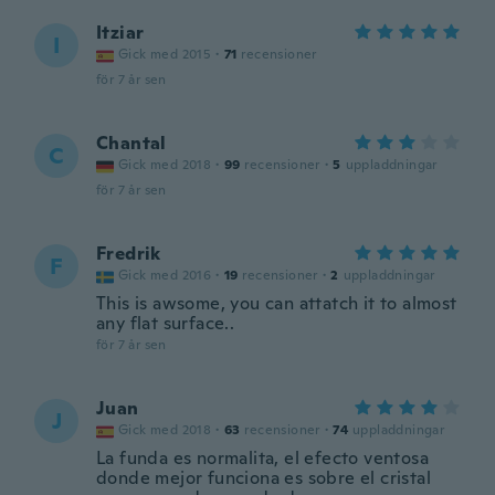
Itziar
I
Gick med 2015
·
71
recensioner
för 7 år sen
Chantal
C
Gick med 2018
·
99
recensioner
·
5
uppladdningar
för 7 år sen
Fredrik
F
Gick med 2016
·
19
recensioner
·
2
uppladdningar
This is awsome, you can attatch it to almost
any flat surface..
för 7 år sen
Juan
J
Gick med 2018
·
63
recensioner
·
74
uppladdningar
La funda es normalita, el efecto ventosa
donde mejor funciona es sobre el cristal