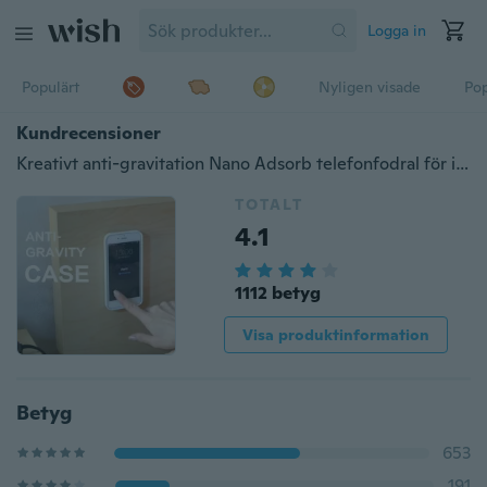
Logga in
Populärt
Nyligen visade
Pop
Kundrecensioner
Kreativt anti-gravitation Nano Adsorb telefonfodral för iPhone Samsung Galaxy Nyhet Samsung Galaxy S8 / S8 Plus
TOTALT
4.1
1112 betyg
Visa produktinformation
Betyg
653
191