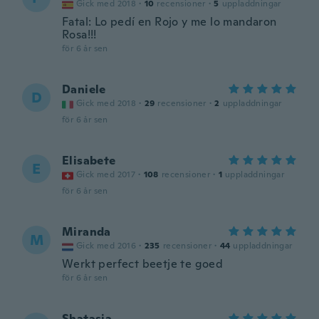
Gick med 2018
·
10
recensioner
·
5
uppladdningar
Fatal: Lo pedí en Rojo y me lo mandaron
Rosa!!!
för 6 år sen
Daniele
D
Gick med 2018
·
29
recensioner
·
2
uppladdningar
för 6 år sen
Elisabete
E
Gick med 2017
·
108
recensioner
·
1
uppladdningar
för 6 år sen
Miranda
M
Gick med 2016
·
235
recensioner
·
44
uppladdningar
Werkt perfect beetje te goed
för 6 år sen
Shatasia