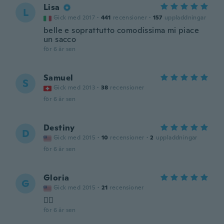
Lisa
L
Gick med 2017
·
441
recensioner
·
157
uppladdningar
belle e soprattutto comodissima mi piace
un sacco
för 6 år sen
Samuel
S
Gick med 2013
·
38
recensioner
för 6 år sen
Destiny
D
Gick med 2015
·
10
recensioner
·
2
uppladdningar
för 6 år sen
Gloria
G
Gick med 2015
·
21
recensioner
👌🏼
för 6 år sen