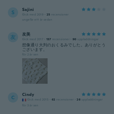
Sajini
S
Gick med 2019
·
25
recensioner
ungefär ett år sedan
友美
友
Gick med 2017
·
137
recensioner
·
90
uppladdningar
想像通り大判のおくるみでした。ありがとう
ございます。
för 2 år sen
Cindy
C
Gick med 2015
·
62
recensioner
·
26
uppladdningar
för 3 år sen