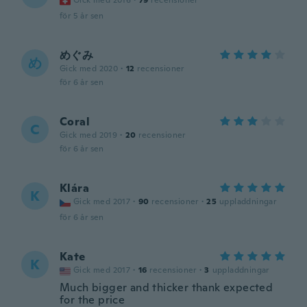
Gick med 2016
·
79
recensioner
för 5 år sen
めぐみ
め
Gick med 2020
·
12
recensioner
för 6 år sen
Coral
C
Gick med 2019
·
20
recensioner
för 6 år sen
Klára
K
Gick med 2017
·
90
recensioner
·
25
uppladdningar
för 6 år sen
Kate
K
Gick med 2017
·
16
recensioner
·
3
uppladdningar
Much bigger and thicker thank expected
for the price