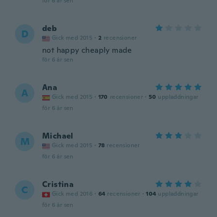
för 6 år sen
deb
D
Gick med 2015
·
2
recensioner
not happy cheaply made
för 6 år sen
Ana
A
Gick med 2015
·
170
recensioner
·
50
uppladdningar
för 6 år sen
Michael
M
Gick med 2015
·
78
recensioner
för 6 år sen
Cristina
C
Gick med 2016
·
64
recensioner
·
104
uppladdningar
för 6 år sen