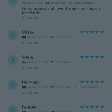
P
Gick med 2018
·
61
recensioner
·
9
uppladdningar
Fun graphics and love the milk bottles on
the fabric
för 5 år sen
Ulrike
U
Gick med 2021
·
3
recensioner
för 5 år sen
Silvia
S
Gick med 2020
·
11
recensioner
för 5 år sen
Hurtuma
H
Gick med 2014
·
77
recensioner
·
3
uppladdningar
för 5 år sen
Fabiola
F