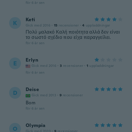
för 6 år sen
Keti
K
Gick med 2016
·
15
recensioner
·
4
uppladdningar
Πολύ μαλακό Καλή ποιότητα αλλά δεν είναι
το σωστό σχέδιο που είχα παραγγείλει.
för 6 år sen
Erlyn
E
Gick med 2016
·
3
recensioner
·
1
uppladdningar
för 6 år sen
Deise
D
Gick med 2013
·
9
recensioner
Bom
för 6 år sen
Olympia
O
Gick med 2020
·
9
recensioner