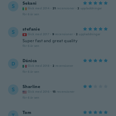
Sekani
S
Gick med 2014
·
21
recensioner
·
2
uppladdningar
för 6 år sen
stefanie
S
Gick med 2017
·
9
recensioner
·
2
uppladdningar
Super fast and great quality
för 6 år sen
Dánica
D
Gick med 2018
·
2
recensioner
för 6 år sen
Sharline
S
Gick med 2016
·
15
recensioner
för 6 år sen
Tom
T