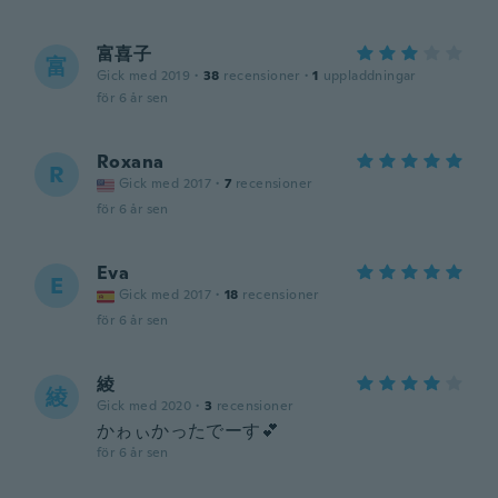
富喜子
富
Gick med 2019
·
38
recensioner
·
1
uppladdningar
för 6 år sen
Roxana
R
Gick med 2017
·
7
recensioner
för 6 år sen
Eva
E
Gick med 2017
·
18
recensioner
för 6 år sen
綾
綾
Gick med 2020
·
3
recensioner
かゎぃかったでーす💕
för 6 år sen