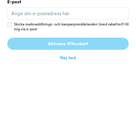
IRENE
E-post
I
Gick med 2018
·
50
recensioner
Molto carina, morbida
för 6 år sen
Skicka marknadsförings- och kampanjmeddelanden (med rabatter!) till
mig via e-post
Maria
M
Aktivera 15%rabatt
Gick med 2015
·
58
recensioner
·
4
uppladdningar
för 6 år sen
Nej tack
Diele
D
Gick med 2019
·
5
recensioner
för 6 år sen
Sheyla
S
Gick med 2018
·
23
recensioner
·
21
uppladdningar
Me ha encantado la tela volveré a pedir
för 6 år sen