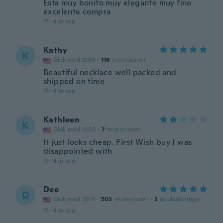
Esta muy bonito muy elegante muy fino
excelente compra
för 4 år sen
Kathy
K
Gick med 2019
·
116
recensioner
Beautiful necklace well packed and
shipped on time
för 4 år sen
Kathleen
K
Gick med 2020
·
7
recensioner
It just looks cheap. First Wish buy I was
disappointed with
för 4 år sen
Dee
D
Gick med 2018
·
503
recensioner
·
3
uppladdningar
för 4 år sen