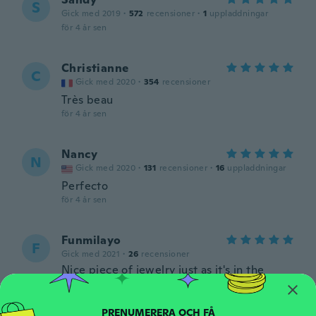
S
Gick med 2019
·
572
recensioner
·
1
uppladdningar
för 4 år sen
Christianne
C
Gick med 2020
·
354
recensioner
Très beau
för 4 år sen
Nancy
N
Gick med 2020
·
131
recensioner
·
16
uppladdningar
Perfecto
för 4 år sen
Funmilayo
F
Gick med 2021
·
26
recensioner
Nice piece of jewelry just as it's in the
picture.
för 4 år sen