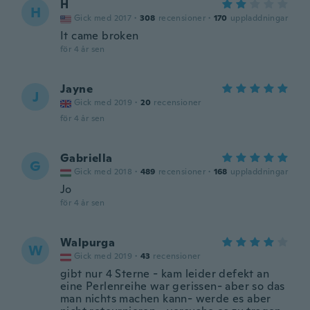
H
H
Gick med 2017
·
308
recensioner
·
170
uppladdningar
It came broken
för 4 år sen
Jayne
J
Gick med 2019
·
20
recensioner
för 4 år sen
Gabriella
G
Gick med 2018
·
489
recensioner
·
168
uppladdningar
Jo
för 4 år sen
Walpurga
W
Gick med 2019
·
43
recensioner
gibt nur 4 Sterne - kam leider defekt an
eine Perlenreihe war gerissen- aber so das
man nichts machen kann- werde es aber