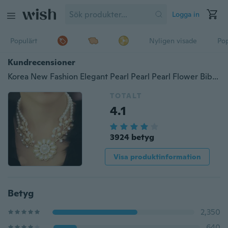
Logga in
Populärt
Nyligen visade
Pop
Kundrecensioner
Korea New Fashion Elegant Pearl Pearl Pearl Flower Bib Choker Necklace (Storlek: En storlek, färg: Guld & vit)
TOTALT
4.1
3924 betyg
Visa produktinformation
Betyg
2,350
640