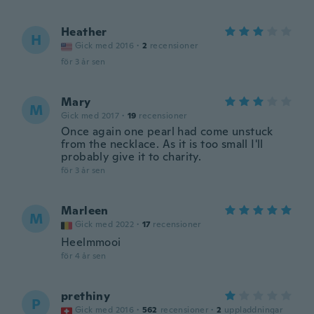
Heather
H
Gick med 2016
·
2
recensioner
för 3 år sen
Mary
M
Gick med 2017
·
19
recensioner
Once again one pearl had come unstuck
from the necklace. As it is too small I'll
probably give it to charity.
för 3 år sen
Marleen
M
Gick med 2022
·
17
recensioner
Heelmmooi
för 4 år sen
prethiny
P
Gick med 2016
·
562
recensioner
·
2
uppladdningar