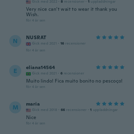
Gick med 2022
·
8
recensioner
·
1
uppladdningar
Very nice can’t wait to wear it thank you
Wish.
för 4 år sen
NUSRAT
N
Gick med 2021
·
16
recensioner
för 4 år sen
eliana14564
E
Gick med 2021
·
6
recensioner
Muito lindo! Fica muito bonito no pescoço!
för 4 år sen
maria
M
Gick med 2018
·
66
recensioner
·
1
uppladdningar
Nice
för 4 år sen