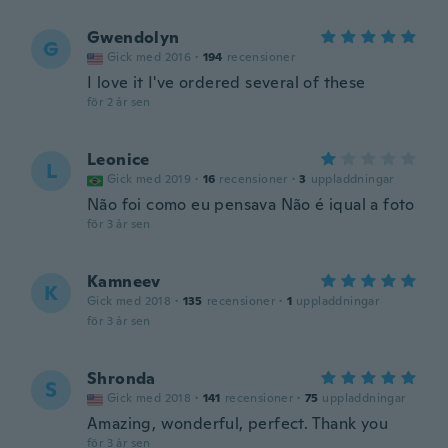
Gwendolyn
G
Gick med 2016
·
194
recensioner
I love it I've ordered several of these
för 2 år sen
Leonice
L
Gick med 2019
·
16
recensioner
·
3
uppladdningar
Não foi como eu pensava Não é iqual a foto
för 3 år sen
Kamneev
K
Gick med 2018
·
135
recensioner
·
1
uppladdningar
för 3 år sen
Shronda
S
Gick med 2018
·
141
recensioner
·
75
uppladdningar
Amazing, wonderful, perfect. Thank you
för 3 år sen