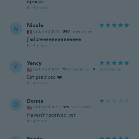
épocas
för 4 år sen
Nicole
N
Gick med 2015
·
390
recensioner
j'adoreeeeeeeeeeeeee
för 4 år sen
Yency
Y
Gick med 2019
·
13
recensioner
·
3
uppladdningar
Est precioso ❤️
för 4 år sen
Donna
D
Gick med 2020
·
125
recensioner
Haven't received yet.
för 4 år sen
Sandy