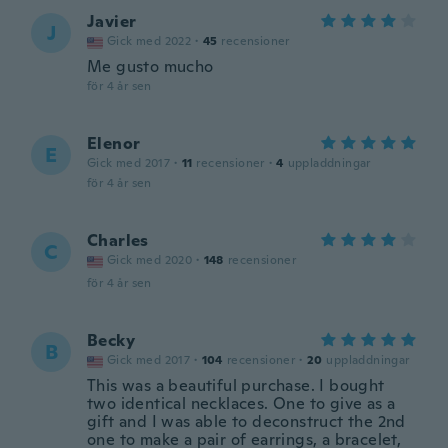
Javier
J
Gick med 2022
·
45
recensioner
Me gusto mucho
för 4 år sen
Elenor
E
Gick med 2017
·
11
recensioner
·
4
uppladdningar
för 4 år sen
Charles
C
Gick med 2020
·
148
recensioner
för 4 år sen
Becky
B
Gick med 2017
·
104
recensioner
·
20
uppladdningar
This was a beautiful purchase. I bought
two identical necklaces. One to give as a
gift and I was able to deconstruct the 2nd
one to make a pair of earrings, a bracelet,