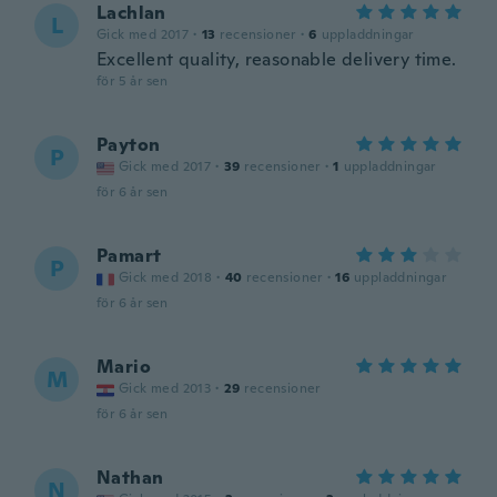
Lachlan
L
Gick med 2017
·
13
recensioner
·
6
uppladdningar
Excellent quality, reasonable delivery time.
för 5 år sen
Payton
P
Gick med 2017
·
39
recensioner
·
1
uppladdningar
för 6 år sen
Pamart
P
Gick med 2018
·
40
recensioner
·
16
uppladdningar
för 6 år sen
Mario
M
Gick med 2013
·
29
recensioner
för 6 år sen
Nathan
N