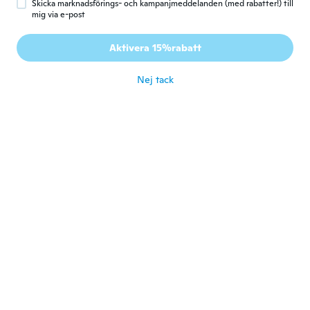
Skicka marknadsförings- och kampanjmeddelanden (med rabatter!) till
mig via e-post
Seferino
S
Gick med 2014
·
28
recensioner
Aktivera 15%rabatt
för 7 år sen
Nej tack
Martina
M
Gick med 2014
·
1
recensioner
för 7 år sen
Lisa
L
Gick med 2018
·
97
recensioner
·
1
uppladdningar
Excellent quality. It is sewn onto velcro
with the both velcro sides included so it
can be removed when sewn on! Black one
looks great on my puffer jacket. Measures
7.5cm x 5cm
för 7 år sen
Luis Semidan
L
Gick med 2019
·
12
recensioner
·
4
uppladdningar