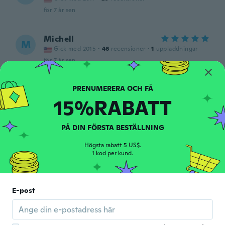
för 7 år sen
Michell
M
Gick med 2015
·
46
recensioner
·
1
uppladdningar
för 7 år sen
Eric
E
15%RABATT
Gick med 2017
·
159
recensioner
för 7 år sen
PÅ DIN FÖRSTA BESTÄLLNING
Doris
D
Högsta rabatt 5 US$.
Gick med 2017
·
36
recensioner
·
14
uppladdningar
1 kod per kund.
för 7 år sen
Timo
E-post
T
Gick med 2017
·
13
recensioner
för 7 år sen