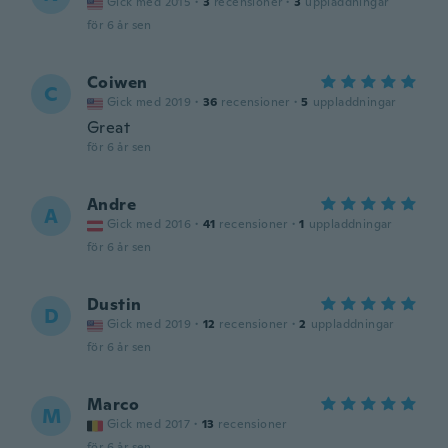
Gick med 2015
·
3
recensioner
·
3
uppladdningar
för 6 år sen
Coiwen
C
Gick med 2019
·
36
recensioner
·
5
uppladdningar
Great
för 6 år sen
Andre
A
Gick med 2016
·
41
recensioner
·
1
uppladdningar
för 6 år sen
Dustin
D
Gick med 2019
·
12
recensioner
·
2
uppladdningar
för 6 år sen
Marco
M
Gick med 2017
·
13
recensioner
för 6 år sen