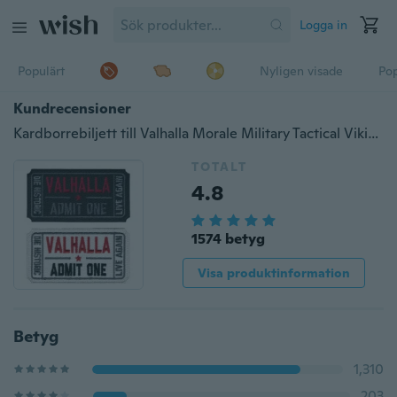
Logga in
Populärt
Nyligen visade
Pop
Kundrecensioner
Kardborrebiljett till Valhalla Morale Military Tactical Vikings Mad Max Patch
TOTALT
4.8
1574 betyg
Visa produktinformation
Betyg
1,310
203