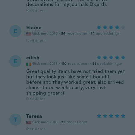
decorations for my journals & cards
för 8 år sen
Elaine
E
Gick med 2016
·
54
recensioner
·
14
uppladdningar
för 8 år sen
eilish
E
Gick med 2018
·
110
recensioner
·
81
uppladdningar
Great quality items have not tried them yet
but they look just like some I bought
before and they worked great, also arrived
almost three weeks early, very fast
shipping great :)
för 8 år sen
Teresa
T
Gick med 2018
·
25
recensioner
för 8 år sen