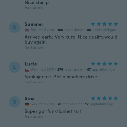
Nice stamp
för 8 år sen
Summer
S
Gick med 2018
·
166
recensioner
·
80
uppladdningar
Arrived early. Very cute. Nice quality.would
buy again.
för 8 år sen
Lucie
L
Gick med 2017
·
276
recensioner
·
67
uppladdningar
Spokojenost. Přišlo mnohem dříve.
för 8 år sen
Sina
S
Gick med 2015
·
78
recensioner
·
12
uppladdningar
Super gut funktioniert toll
för 8 år sen