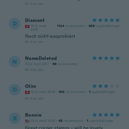
för 8 år sen
Diamant
D
Gick med
·
1124
recensioner
·
659
uppladdningar
2018
Noch nicht ausprobiert
för 8 år sen
NameDeleted
N
Gick med 2017
·
98
recensioner
för 8 år sen
Olim
O
Gick med 2018
·
100
recensioner
·
1
uppladdningar
för 8 år sen
Bonnie
B
Gick med 2018
·
48
recensioner
·
1
uppladdningar
Great corner stamps - will be lovely