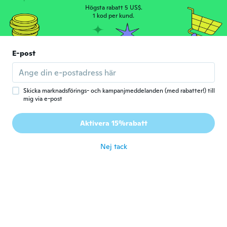
Gick med 2018
·
172
recensioner
Högsta rabatt 5 US$.
Sehr schön, schnelle Lieferung
1 kod per kund.
för 8 år sen
Maribel
E-post
M
Gick med 2016
·
100
recensioner
·
91
uppladdningar
Like it
för 8 år sen
Skicka marknadsförings- och kampanjmeddelanden (med rabatter!) till
mig via e-post
Aktivera 15%rabatt
Nej tack
Janell
J
Gick med 2016
·
65
recensioner
·
5
uppladdningar
för 8 år sen
Susan
S
Gick med 2018
·
91
recensioner
·
86
uppladdningar