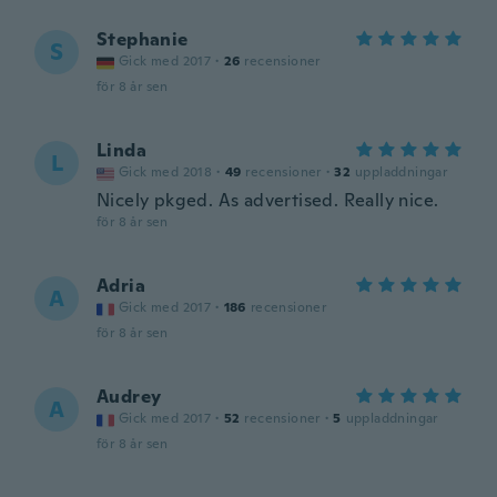
Stephanie
S
Gick med 2017
·
26
recensioner
för 8 år sen
Linda
L
Gick med 2018
·
49
recensioner
·
32
uppladdningar
Nicely pkged. As advertised. Really nice.
för 8 år sen
Adria
A
Gick med 2017
·
186
recensioner
för 8 år sen
Audrey
A
Gick med 2017
·
52
recensioner
·
5
uppladdningar
för 8 år sen