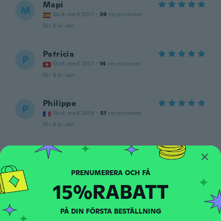
Mapi
M
Gick med 2017
·
39
recensioner
för 8 år sen
Patricia
P
Gick med 2017
·
14
recensioner
för 8 år sen
Philippe
P
Gick med 2018
·
51
recensioner
för 8 år sen
Suzy
S
Gick med 2016
·
83
recensioner
·
7
uppladdningar
Going to use this soon. Can't wait.
15%RABATT
för 8 år sen
PÅ DIN FÖRSTA BESTÄLLNING
Madlen
M