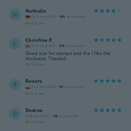
Nathalie
N
Gick med 2015
·
143
recensioner
för 6 år sen
Christine​ P.
C
Gick med 2017
·
174
recensioner
Good size for stamps and the I like the
thickness. Thanks!!
för 6 år sen
Renata
R
Gick med 2015
·
47
recensioner
för 6 år sen
Dedree
D
Gick med 2017
·
38
recensioner
för 6 år sen