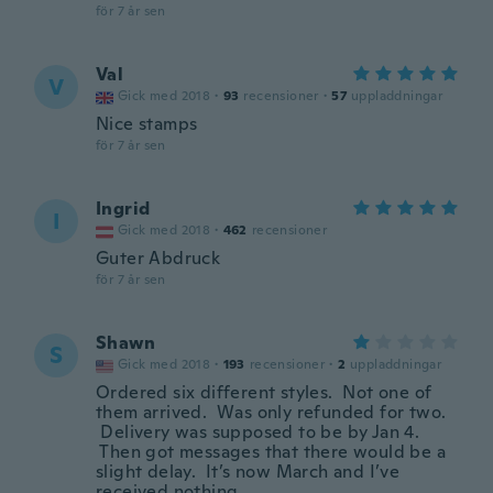
för 7 år sen
Val
V
Gick med 2018
·
93
recensioner
·
57
uppladdningar
Nice stamps
för 7 år sen
Ingrid
I
Gick med 2018
·
462
recensioner
Guter Abdruck
för 7 år sen
Shawn
S
Gick med 2018
·
193
recensioner
·
2
uppladdningar
Ordered six different styles. Not one of
them arrived. Was only refunded for two.
Delivery was supposed to be by Jan 4.
Then got messages that there would be a
slight delay. It’s now March and I’ve
received nothing