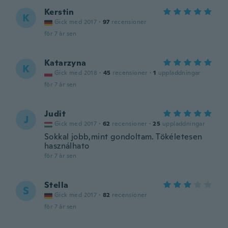
Kerstin
K
Gick med 2017
·
97
recensioner
för 7 år sen
Katarzyna
K
Gick med 2018
·
45
recensioner
·
1
uppladdningar
för 7 år sen
Judit
J
Gick med 2017
·
62
recensioner
·
25
uppladdningar
Sokkal jobb,mint gondoltam. Tökéletesen
használhato
för 7 år sen
Stella
S
Gick med 2017
·
82
recensioner
för 7 år sen