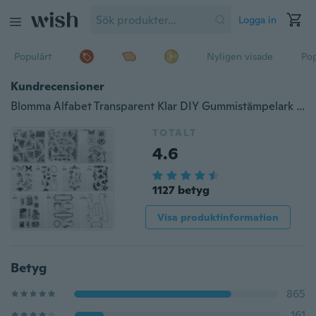
Logga in
Populärt
Nyligen visade
Pop
Kundrecensioner
Blomma Alfabet Transparent Klar DIY Gummistämpelark Klamra sig Scrapbooking Seal
TOTALT
4.6
1127 betyg
Visa produktinformation
Betyg
865
161