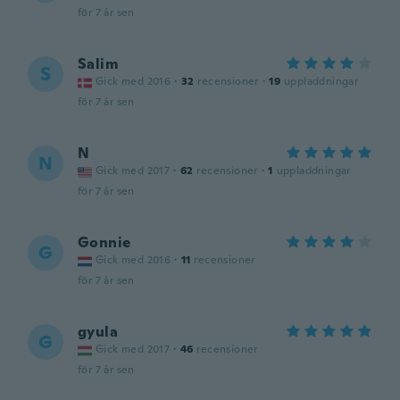
för 7 år sen
Salim
S
Gick med 2016
·
32
recensioner
·
19
uppladdningar
för 7 år sen
N
N
Gick med 2017
·
62
recensioner
·
1
uppladdningar
för 7 år sen
Gonnie
G
Gick med 2016
·
11
recensioner
för 7 år sen
gyula
G
Gick med 2017
·
46
recensioner
för 7 år sen