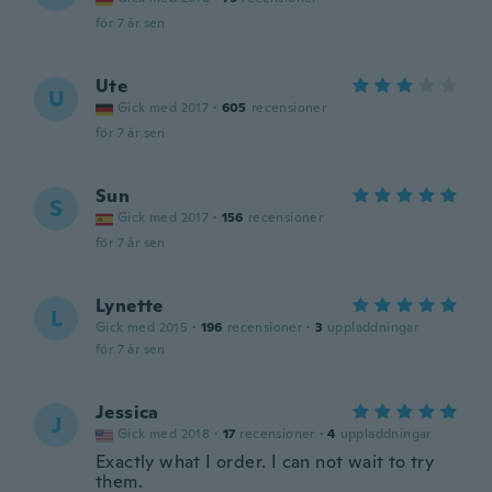
för 7 år sen
Ute
U
Gick med 2017
·
605
recensioner
för 7 år sen
Sun
S
Gick med 2017
·
156
recensioner
för 7 år sen
Lynette
L
Gick med 2015
·
196
recensioner
·
3
uppladdningar
för 7 år sen
Jessica
J
Gick med 2018
·
17
recensioner
·
4
uppladdningar
Exactly what I order. I can not wait to try
them.