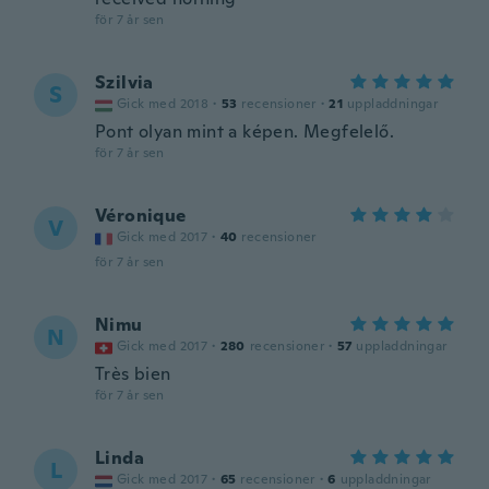
för 7 år sen
Szilvia
S
Gick med 2018
·
53
recensioner
·
21
uppladdningar
Pont olyan mint a képen. Megfelelő.
för 7 år sen
Véronique
V
Gick med 2017
·
40
recensioner
för 7 år sen
Nimu
N
Gick med 2017
·
280
recensioner
·
57
uppladdningar
Très bien
för 7 år sen
Linda
L
Gick med 2017
·
65
recensioner
·
6
uppladdningar