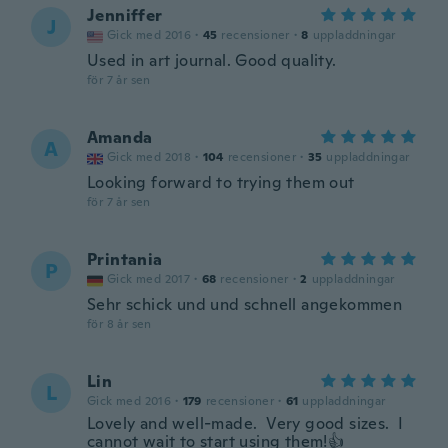
Jenniffer
J
Gick med 2016
·
45
recensioner
·
8
uppladdningar
Used in art journal. Good quality.
för 7 år sen
Amanda
A
Gick med 2018
·
104
recensioner
·
35
uppladdningar
Looking forward to trying them out
för 7 år sen
Printania
P
Gick med 2017
·
68
recensioner
·
2
uppladdningar
Sehr schick und und schnell angekommen
för 8 år sen
Lin
L
Gick med 2016
·
179
recensioner
·
61
uppladdningar
Lovely and well-made. Very good sizes. I
cannot wait to start using them!👍