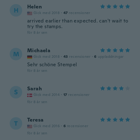
Helen
H
Gick med 2018
·
47
recensioner
arrived earlier than expected. can't wait to
try the stamps.
för 8 år sen
Michaela
M
Gick med 2018
·
43
recensioner
·
6
uppladdningar
Sehr schöne Stempel
för 8 år sen
Sarah
S
Gick med 2014
·
17
recensioner
för 8 år sen
Teresa
T
Gick med 2016
·
6
recensioner
för 8 år sen