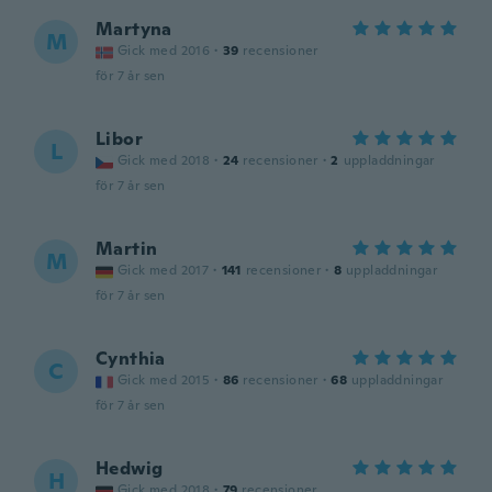
Martyna
M
Gick med 2016
·
39
recensioner
för 7 år sen
Libor
L
Gick med 2018
·
24
recensioner
·
2
uppladdningar
för 7 år sen
Martin
M
Gick med 2017
·
141
recensioner
·
8
uppladdningar
för 7 år sen
Cynthia
C
Gick med 2015
·
86
recensioner
·
68
uppladdningar
för 7 år sen
Hedwig
H
Gick med 2018
·
79
recensioner