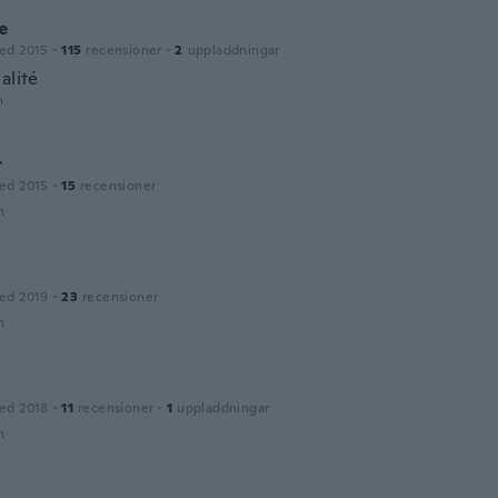
e
ed 2015
·
115
recensioner
·
2
uppladdningar
alité
n
r
ed 2015
·
15
recensioner
n
ed 2019
·
23
recensioner
n
ed 2018
·
11
recensioner
·
1
uppladdningar
n