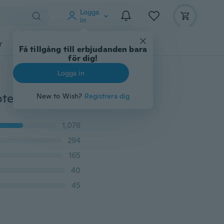
Logga
in
r
Djurtillbehör
Teknikprylar
Mer
Få tillgång till erbjudanden bara
för dig!
Logga in
Blixtlåsfodral för Macbook Laptop AIR PRO Retina Notebook-väska
New to Wish?
Registrera dig
1,076
294
165
40
45