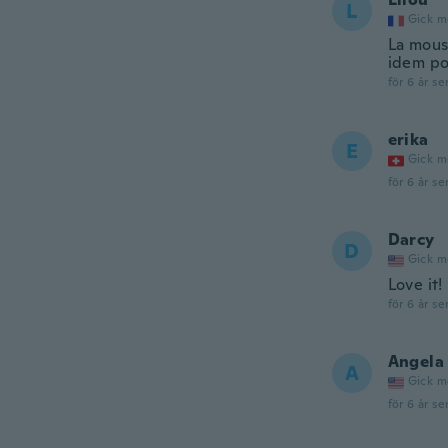
L
Gick m
La mous
idem po
för 6 år se
erika
E
Gick m
för 6 år se
Darcy
D
Gick m
Love it!
för 6 år se
Angela
A
Gick m
för 6 år se