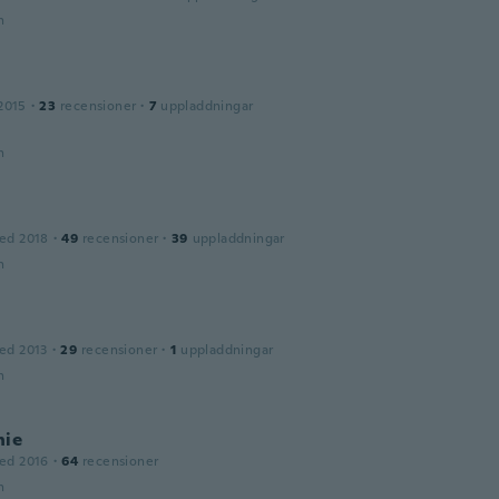
n
2015
·
23
recensioner
·
7
uppladdningar
n
ed 2018
·
49
recensioner
·
39
uppladdningar
n
ed 2013
·
29
recensioner
·
1
uppladdningar
n
nie
ed 2016
·
64
recensioner
n