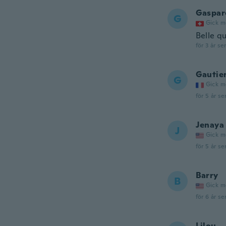
Gaspar
G
Gick m
Belle qu
för 3 år se
Gautie
G
Gick m
för 5 år se
Jenaya
J
Gick m
för 5 år se
Barry
B
Gick m
för 6 år se
Lilou