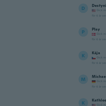
Destyn
D
Gick m
för 6 år se
Play
P
Gick m
för 6 år se
Kája
K
Gick m
för 6 år se
Michae
M
Gick m
för 6 år se
Kathle
K
Gick m