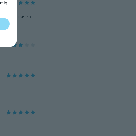
 mig
in a suitcase it