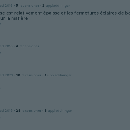
ed 2016
·
5
recensioner
·
2
uppladdningar
se est relativement épaisse et les fermetures éclaires de b
ur la matière
n
ed 2016
·
4
recensioner
n
ed 2020
·
10
recensioner
·
1
uppladdningar
n
ed 2019
·
28
recensioner
·
3
uppladdningar
n