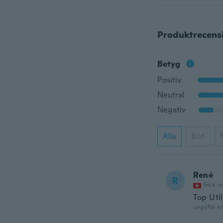
Produktrecens
Betyg
Positiv
Neutral
Negativ
Alla
Bild
René
R
Gick m
Top Util
ungefär et