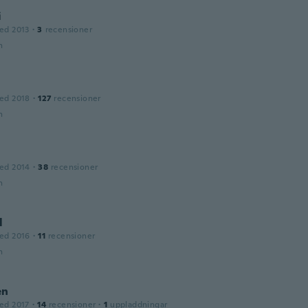
i
ed 2013
·
3
recensioner
n
ed 2018
·
127
recensioner
n
ed 2014
·
38
recensioner
n
l
ed 2016
·
11
recensioner
n
en
ed 2017
·
14
recensioner
·
1
uppladdningar