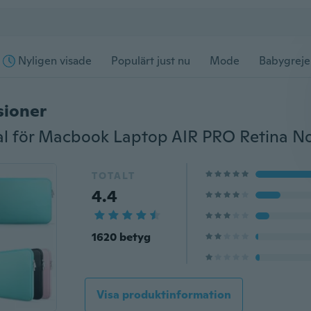
Nyligen visade
Populärt just nu
Mode
Babygreje
sioner
TOTALT
4.4
1620 betyg
Visa produktinformation