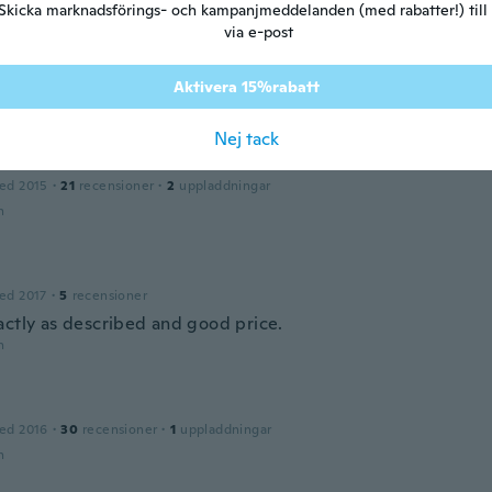
Skicka marknadsförings- och kampanjmeddelanden (med rabatter!) till
via e-post
ed 2015
·
6
recensioner
erfectly! It was snug and it’s so cushy that if I need to take it 
just fine in the airplane
Aktivera 15%rabatt
n
Nej tack
e
ed 2015
·
21
recensioner
·
2
uppladdningar
n
ed 2017
·
5
recensioner
actly as described and good price.
n
ed 2016
·
30
recensioner
·
1
uppladdningar
n