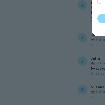
Anya
A
Gick m
It fit p
will be 
för 6 år se
Jazmin
J
Gick m
för 6 år se
Julie
J
Gick m
Item ex
för 6 år se
Susana
S
Gick m
för 6 år se