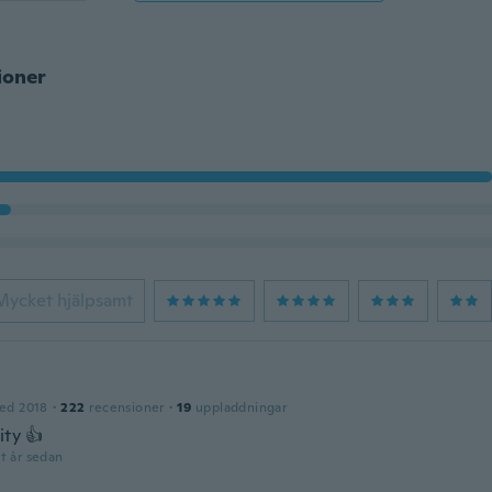
ioner
Mycket hjälpsamt
ed 2018
·
222
recensioner
·
19
uppladdningar
ity 👍
t år sedan