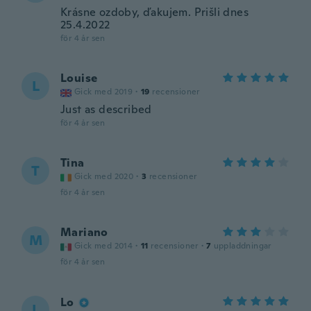
Krásne ozdoby, ďakujem. Prišli dnes
25.4.2022
för 4 år sen
Louise
L
Gick med 2019
·
19
recensioner
Just as described
för 4 år sen
Tina
T
Gick med 2020
·
3
recensioner
för 4 år sen
Mariano
M
Gick med 2014
·
11
recensioner
·
7
uppladdningar
för 4 år sen
Lo
L