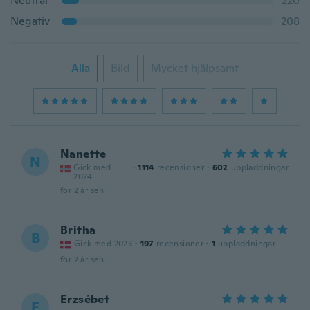
Neutral
220
Negativ
208
Alla
Bild
Mycket hjälpsamt
Nanette
N
Gick med
·
1114
recensioner
·
602
uppladdningar
2024
för 2 år sen
Britha
B
Gick med 2023
·
197
recensioner
·
1
uppladdningar
för 2 år sen
Erzsébet
E