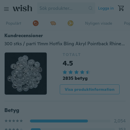
Logga in
Populärt
Nyligen visade
Pop
Kundrecensioner
300 stks / parti 11mm Hotfix Bling Akryl Pointback Rhinestone knappar Konstgjord plast dekorativa Crystal Strass pärlor
TOTALT
4.5
2835 betyg
Visa produktinformation
Betyg
2,054
353