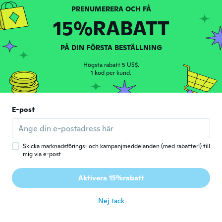
15%RABATT
PÅ DIN FÖRSTA BESTÄLLNING
Carmel
C
Högsta rabatt 5 US$.
Gick med 2021
·
15
recensioner
1 kod per kund.
för 5 år sen
Manivanh
E-post
M
Gick med 2018
·
105
recensioner
·
24
uppladdningar
för 5 år sen
Skicka marknadsförings- och kampanjmeddelanden (med rabatter!) till
mig via e-post
Linda
L
Gick med 2017
·
333
recensioner
Aktivera 15%rabatt
Very lovely just what i needed
för 5 år sen
Nej tack
Clau