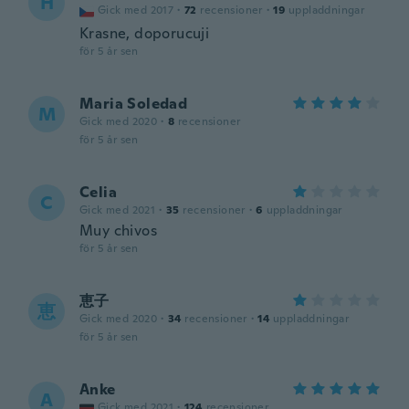
H
Gick med 2017
·
72
recensioner
·
19
uppladdningar
Krasne, doporucuji
för 5 år sen
Maria Soledad
M
Gick med 2020
·
8
recensioner
för 5 år sen
Celia
C
Gick med 2021
·
35
recensioner
·
6
uppladdningar
Muy chivos
för 5 år sen
恵子
恵
Gick med 2020
·
34
recensioner
·
14
uppladdningar
för 5 år sen
Anke
A
Gick med 2021
·
124
recensioner