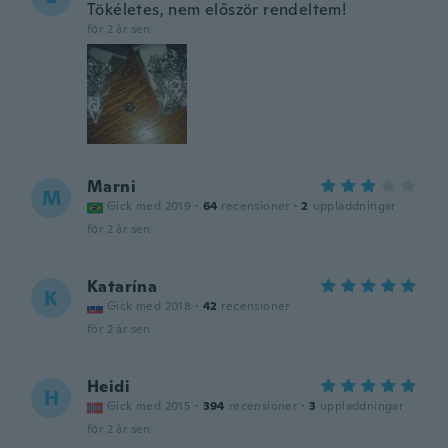
Tökéletes, nem először rendeltem!
för 2 år sen
Marni
M
Gick med 2019
·
64
recensioner
·
2
uppladdningar
för 2 år sen
Katarína
K
Gick med 2018
·
42
recensioner
för 2 år sen
Heidi
H
Gick med 2015
·
394
recensioner
·
3
uppladdningar
för 2 år sen