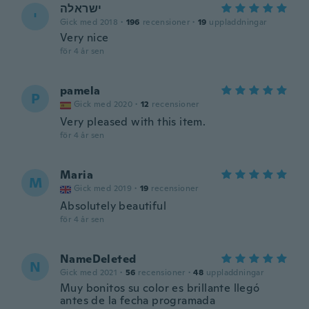
ישראלה
י
Gick med 2018
·
196
recensioner
·
19
uppladdningar
Very nice
för 4 år sen
pamela
P
Gick med 2020
·
12
recensioner
Very pleased with this item.
för 4 år sen
Maria
M
Gick med 2019
·
19
recensioner
Absolutely beautiful
för 4 år sen
NameDeleted
N
Gick med 2021
·
56
recensioner
·
48
uppladdningar
Muy bonitos su color es brillante llegó
antes de la fecha programada