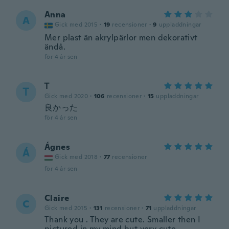
Anna
A
Gick med 2015
·
19
recensioner
·
9
uppladdningar
Mer plast än akrylpärlor men dekorativt
ändå.
för 4 år sen
Ꭲ
Ꭲ
Gick med 2020
·
106
recensioner
·
15
uppladdningar
良かった
för 4 år sen
Ágnes
Á
Gick med 2018
·
77
recensioner
för 4 år sen
Claire
C
Gick med 2015
·
131
recensioner
·
71
uppladdningar
Thank you . They are cute. Smaller then I
pictured in my mind but very cute.