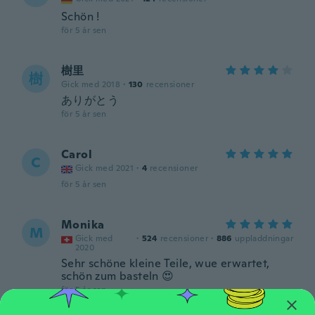
Schön !
för 5 år sen
樹里
樹
Gick med 2018
·
130
recensioner
ありがとう
för 5 år sen
Carol
C
Gick med 2021
·
4
recensioner
för 5 år sen
Monika
M
Gick med
·
524
recensioner
·
886
uppladdningar
2020
Sehr schöne kleine Teile, wue erwartet,
schön zum basteln 😍
för 5 år sen