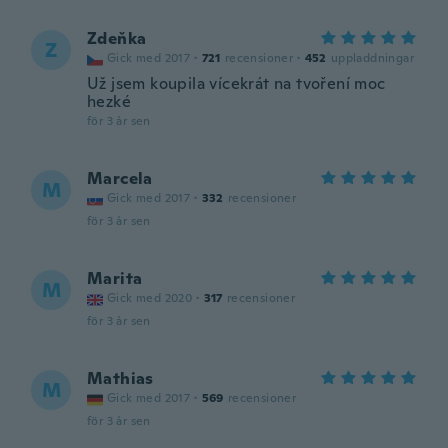
Zdeňka
Z
Gick med 2017
·
721
recensioner
·
452
uppladdningar
Už jsem koupila vícekrát na tvoření moc
hezké
för 3 år sen
Marcela
M
Gick med 2017
·
332
recensioner
för 3 år sen
Marita
M
Gick med 2020
·
317
recensioner
för 3 år sen
Mathias
M
Gick med 2017
·
569
recensioner
för 3 år sen