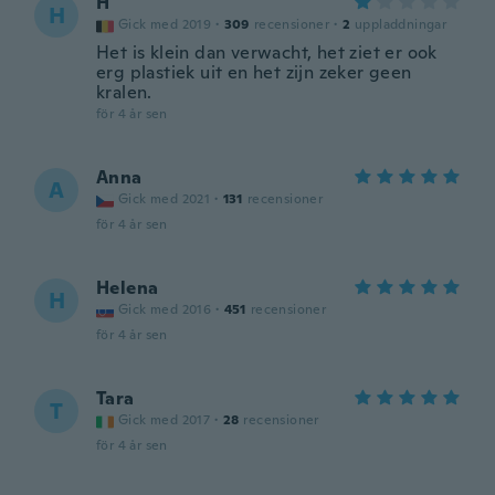
H
H
Gick med 2019
·
309
recensioner
·
2
uppladdningar
Het is klein dan verwacht, het ziet er ook
erg plastiek uit en het zijn zeker geen
kralen.
för 4 år sen
Anna
A
Gick med 2021
·
131
recensioner
för 4 år sen
Helena
H
Gick med 2016
·
451
recensioner
för 4 år sen
Tara
T
Gick med 2017
·
28
recensioner
för 4 år sen