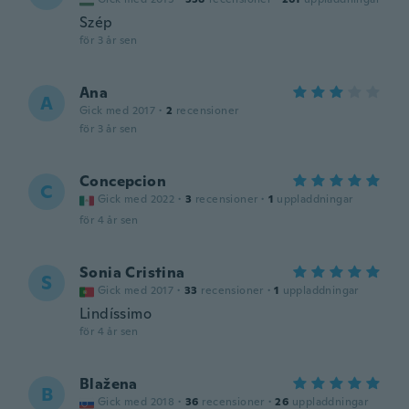
Szép
för 3 år sen
Ana
A
Gick med 2017
·
2
recensioner
för 3 år sen
Concepcion
C
Gick med 2022
·
3
recensioner
·
1
uppladdningar
för 4 år sen
Sonia Cristina
S
Gick med 2017
·
33
recensioner
·
1
uppladdningar
Lindíssimo
för 4 år sen
Blažena
B
Gick med 2018
·
36
recensioner
·
26
uppladdningar