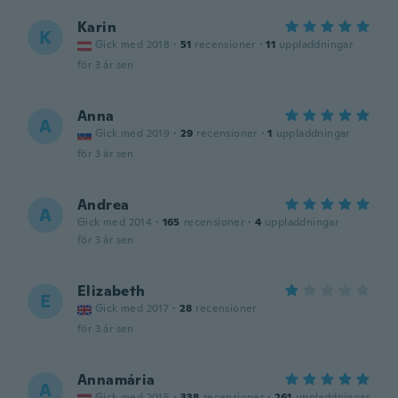
Karin
K
Gick med 2018
·
51
recensioner
·
11
uppladdningar
för 3 år sen
Anna
A
Gick med 2019
·
29
recensioner
·
1
uppladdningar
för 3 år sen
Andrea
A
Gick med 2014
·
165
recensioner
·
4
uppladdningar
för 3 år sen
Elizabeth
E
Gick med 2017
·
28
recensioner
för 3 år sen
Annamária
A
Gick med 2015
·
338
recensioner
·
261
uppladdningar