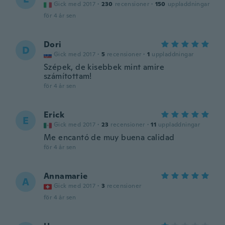
Gick med 2017
·
230
recensioner
·
150
uppladdningar
för 4 år sen
Dori
D
Gick med 2017
·
5
recensioner
·
1
uppladdningar
Szépek, de kisebbek mint amire
számítottam!
för 4 år sen
Erick
E
Gick med 2017
·
23
recensioner
·
11
uppladdningar
Me encantó de muy buena calidad
för 4 år sen
Annamarie
A
Gick med 2017
·
3
recensioner
för 4 år sen