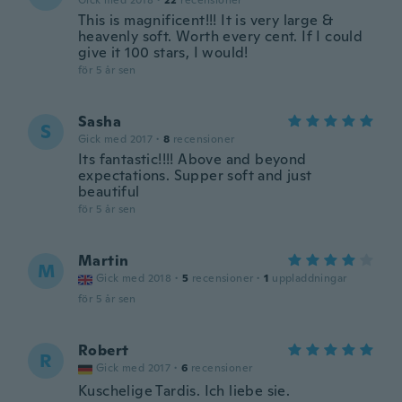
Gick med 2018
·
22
recensioner
This is magnificent!!! It is very large &
heavenly soft. Worth every cent. If I could
give it 100 stars, I would!
för 5 år sen
Sasha
S
Gick med 2017
·
8
recensioner
Its fantastic!!!! Above and beyond
expectations. Supper soft and just
beautiful
för 5 år sen
Martin
M
Gick med 2018
·
5
recensioner
·
1
uppladdningar
för 5 år sen
Robert
R
Gick med 2017
·
6
recensioner
Kuschelige Tardis. Ich liebe sie.