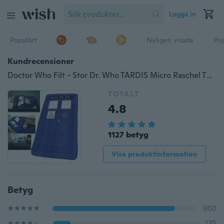
Logga in
Populärt
Nyligen visade
Pop
Kundrecensioner
Doctor Who Filt - Stor Dr. Who TARDIS Micro Raschel Throw - 50 "x 89" (Färg: Blå)
TOTALT
4.8
1127 betyg
Visa produktinformation
Betyg
960
135