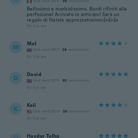
Gick med 2018
·
39
recensioner
Bellissimo e morbidissimo. Bordi rifiniti alla
perfezione! Arrivato in anticipo! Sarà un
regalo di Natale apprezzatissimo👍👍👍
för 5 år sen
Mel
M
Gick med 2017
·
28
recensioner
för 5 år sen
David
D
Gick med 2015
·
82
recensioner
för 5 år sen
Keli
K
Gick med 2020
·
26
recensioner
för 5 år sen
Haydar Talha