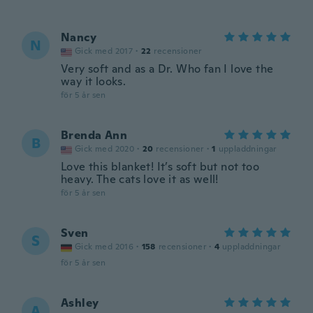
Nancy
N
Gick med 2017
·
22
recensioner
Very soft and as a Dr. Who fan I love the
way it looks.
för 5 år sen
Brenda Ann
B
Gick med 2020
·
20
recensioner
·
1
uppladdningar
Love this blanket! It’s soft but not too
heavy. The cats love it as well!
för 5 år sen
Sven
S
Gick med 2016
·
158
recensioner
·
4
uppladdningar
för 5 år sen
Ashley
A