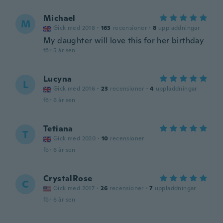
Michael
M
Gick med 2018
·
163
recensioner
·
8
uppladdningar
My daughter will love this for her birthday
för 5 år sen
Lucyna
L
Gick med 2016
·
23
recensioner
·
4
uppladdningar
för 6 år sen
Tetiana
T
Gick med 2020
·
10
recensioner
för 6 år sen
CrystalRose
C
Gick med 2017
·
26
recensioner
·
7
uppladdningar
för 6 år sen