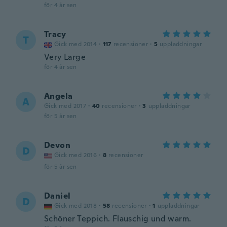
för 4 år sen
Tracy
T
Gick med 2014
·
117
recensioner
·
5
uppladdningar
Very Large
för 4 år sen
Angela
A
Gick med 2017
·
40
recensioner
·
3
uppladdningar
för 5 år sen
Devon
D
Gick med 2016
·
8
recensioner
för 5 år sen
Daniel
D
Gick med 2018
·
58
recensioner
·
1
uppladdningar
Schöner Teppich. Flauschig und warm.