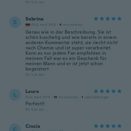
för 5 år sen
Sabrina
S
Gick med 2016
·
4
recensioner
Genau wie in der Beschreibung. Sie ist
schön kuschelig und wie bereits in einem
anderen Kommentar steht, sie riecht nicht
nach Chemie und ist super verarbeitet.
Kann es nur jedem Fan empfehlen in
meinem Fall war es ein Geschenk für
meinen Mann und er ist jetzt schon
begeistert
för 5 år sen
Laura
L
Gick med 2018
·
18
recensioner
·
1
uppladdningar
Perfect!!
för 5 år sen
Cinzia
C