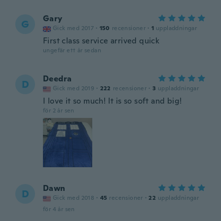
Gary
G
Gick med 2017
·
150
recensioner
·
1
uppladdningar
First class service arrived quick
ungefär ett år sedan
Deedra
D
Gick med 2019
·
222
recensioner
·
3
uppladdningar
I love it so much! It is so soft and big!
för 2 år sen
Dawn
D
Gick med 2018
·
45
recensioner
·
22
uppladdningar
för 4 år sen