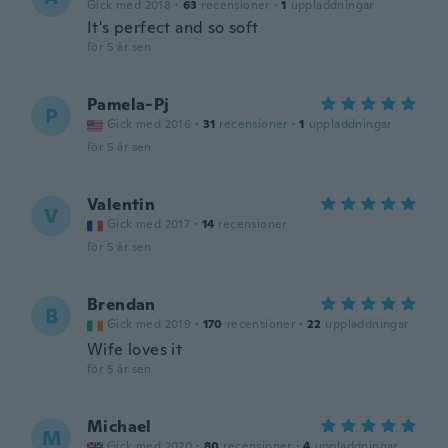
Gick med 2018
·
63
recensioner
·
1
uppladdningar
It's perfect and so soft
för 5 år sen
Pamela-Pj
P
Gick med 2016
·
31
recensioner
·
1
uppladdningar
för 5 år sen
Valentin
V
Gick med 2017
·
14
recensioner
för 5 år sen
Brendan
B
Gick med 2019
·
170
recensioner
·
22
uppladdningar
Wife loves it
för 5 år sen
Michael
M
Gick med 2020
·
80
recensioner
·
4
uppladdningar