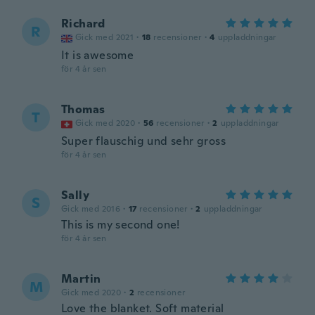
Richard
R
Gick med 2021
·
18
recensioner
·
4
uppladdningar
It is awesome
för 4 år sen
Thomas
T
Gick med 2020
·
56
recensioner
·
2
uppladdningar
Super flauschig und sehr gross
för 4 år sen
Sally
S
Gick med 2016
·
17
recensioner
·
2
uppladdningar
This is my second one!
för 4 år sen
Martin
M
Gick med 2020
·
2
recensioner
Love the blanket. Soft material