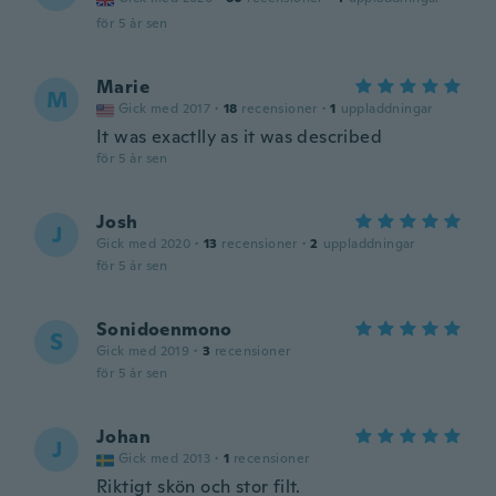
för 5 år sen
Marie
M
Gick med 2017
·
18
recensioner
·
1
uppladdningar
It was exactlly as it was described
för 5 år sen
Josh
J
Gick med 2020
·
13
recensioner
·
2
uppladdningar
för 5 år sen
Sonidoenmono
S
Gick med 2019
·
3
recensioner
för 5 år sen
Johan
J
Gick med 2013
·
1
recensioner
Riktigt skön och stor filt.