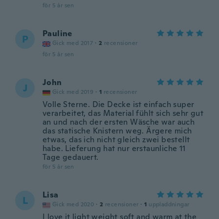
för 5 år sen
Pauline
P
Gick med 2017
·
2
recensioner
för 5 år sen
John
J
Gick med 2019
·
1
recensioner
Volle Sterne. Die Decke ist einfach super
verarbeitet, das Material fühlt sich sehr gut
an und nach der ersten Wäsche war auch
das statische Knistern weg. Ärgere mich
etwas, das ich nicht gleich zwei bestellt
habe. Lieferung hat nur erstaunliche 11
Tage gedauert.
för 5 år sen
Lisa
L
Gick med 2020
·
2
recensioner
·
1
uppladdningar
I love it light weight soft and warm at the