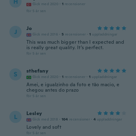
H
Gick med 2020
·
1
recensioner
för 5 år sen
Jo
J
Gick med 2016
·
5
recensioner
·
1
uppladdningar
This was much bigger than I expected and
is really great quality. It’s perfect.
för 5 år sen
sthefany
S
Gick med 2020
·
1
recensioner
·
1
uppladdningar
Amei, e igualzinho da foto e tão macio, e
chegou antes do prazo
för 5 år sen
Lesley
L
Gick med 2018
·
104
recensioner
·
4
uppladdningar
Lovely and soft
för 5 år sen