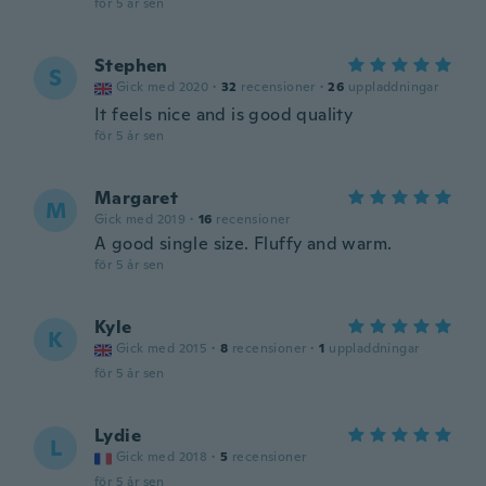
för 5 år sen
Stephen
S
Gick med 2020
·
32
recensioner
·
26
uppladdningar
It feels nice and is good quality
för 5 år sen
Margaret
M
Gick med 2019
·
16
recensioner
A good single size. Fluffy and warm.
för 5 år sen
Kyle
K
Gick med 2015
·
8
recensioner
·
1
uppladdningar
för 5 år sen
Lydie
L
Gick med 2018
·
5
recensioner
för 5 år sen