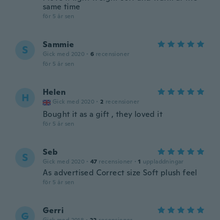
same time
för 5 år sen
Sammie
S
Gick med 2020
·
6
recensioner
för 5 år sen
Helen
H
Gick med 2020
·
2
recensioner
Bought it as a gift , they loved it
för 5 år sen
Seb
S
Gick med 2020
·
47
recensioner
·
1
uppladdningar
As advertised Correct size Soft plush feel
för 5 år sen
Gerri
G