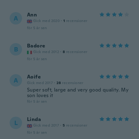
Ann
A
Gick med 2020
·
1
recensioner
för 5 år sen
Badore
B
Gick med 2012
·
8
recensioner
för 5 år sen
Aoife
A
Gick med 2017
·
28
recensioner
Super soft, large and very good quality. My
son loves it
för 5 år sen
Linda
L
Gick med 2017
·
5
recensioner
för 5 år sen